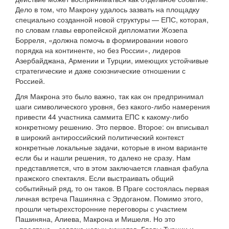
Дело в том, что Макрону удалось зазвать на площадку
специально созданной новой структуры — ЕПС, которая,
по словам главы европейской дипломатии Жозепа
Борреля, «должна помочь в формировании нового
порядка на континенте, но без России», лидеров
Азербайджана, Армении и Турции, имеющих устойчивые
стратегические и даже союзнические отношении с
Россией.
Для Макрона это было важно, так как он предпринимал
шаги символического уровня, без какого-либо намерения
привести 44 участника саммита ЕПС к какому-либо
конкретному решению. Это первое. Второе: он вписывал
в широкий антироссийский политический контекст
конкретные локальные задачи, которые в ином варианте
если бы и нашли решения, то далеко не сразу. Нам
представляется, что в этом заключается главная фабула
пражского спектакля. Если выстраивать общий
событийный ряд, то он таков. В Праге состоялась первая
личная встреча Пашиняна с Эрдоганом. Помимо этого,
прошли четырехсторонние переговоры с участием
Пашиняна, Алиева, Макрона и Мишеля. Но это