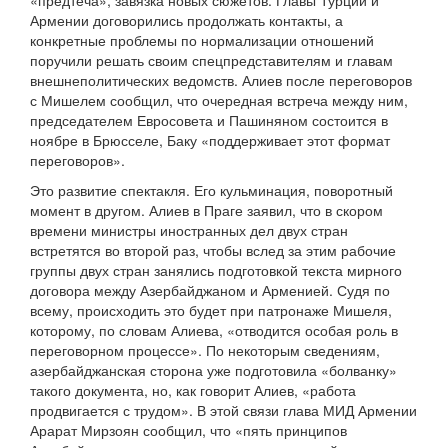
«предтеча», завязка новых сюжетов. Главы Турции и
Армении договорились продолжать контакты, а
конкретные проблемы по нормализации отношений
поручили решать своим спецпредставителям и главам
внешнеполитических ведомств. Алиев после переговоров
с Мишелем сообщил, что очередная встреча между ним,
председателем Евросовета и Пашиняном состоится в
ноябре в Брюсселе, Баку «поддерживает этот формат
переговоров».
Это развитие спектакля. Его кульминация, поворотный
момент в другом. Алиев в Праге заявил, что в скором
времени министры иностранных дел двух стран
встретятся во второй раз, чтобы вслед за этим рабочие
группы двух стран занялись подготовкой текста мирного
договора между Азербайджаном и Арменией. Судя по
всему, происходить это будет при патронаже Мишеля,
которому, по словам Алиева, «отводится особая роль в
переговорном процессе». По некоторым сведениям,
азербайджанская сторона уже подготовила «болванку»
такого документа, но, как говорит Алиев, «работа
продвигается с трудом». В этой связи глава МИД Армении
Арарат Мирзоян сообщил, что «пять принципов