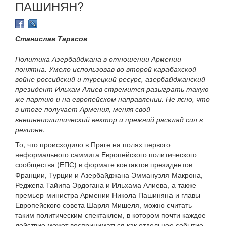
ПАШИНЯН?
Станислав Тарасов
Политика Азербайджана в отношении Армении
понятна. Умело использовав во второй карабахской
войне российский и турецкий ресурс, азербайджанский
президент Ильхам Алиев стремится разыграть такую
же партию и на европейском направлении. Не ясно, что
в итоге получает Армения, меняя свой
внешнеполитический вектор и прежний расклад сил в
регионе.
То, что происходило в Праге на полях первого
неформального саммита Европейского политического
сообщества (ЕПС) в формате контактов президентов
Франции, Турции и Азербайджана Эммануэля Макрона,
Реджепа Тайипа Эрдогана и Ильхама Алиева, а также
премьер-министра Армении Никола Пашиняна и главы
Европейского совета Шарля Мишеля, можно считать
таким политическим спектаклем, в котором почти каждое
действие может восприниматься как отдельное событие.