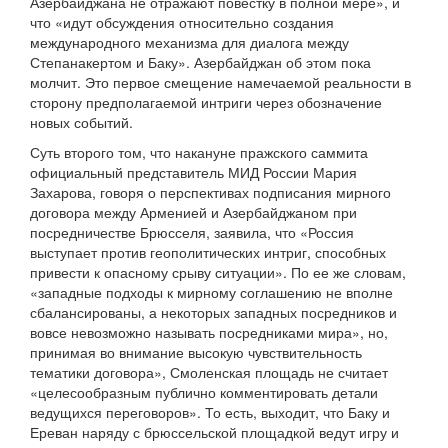
Азербайджана не отражают повестку в полной мере», и
что «идут обсуждения относительно создания
международного механизма для диалога между
Степанакертом и Баку». Азербайджан об этом пока
молчит. Это первое смещение намечаемой реальности в
сторону предполагаемой интриги через обозначение
новых событий.
Суть второго том, что накануне пражского саммита
официальный представитель МИД России Мария
Захарова, говоря о перспективах подписания мирного
договора между Арменией и Азербайджаном при
посредничестве Брюсселя, заявила, что «Россия
выступает против геополитических интриг, способных
привести к опасному срыву ситуации». По ее же словам,
«западные подходы к мирному соглашению не вполне
сбалансированы, а некоторых западных посредников и
вовсе невозможно называть посредниками мира», но,
принимая во внимание высокую чувствительность
тематики договора», Смоленская площадь не считает
«целесообразным публично комментировать детали
ведущихся переговоров». То есть, выходит, что Баку и
Ереван наряду с брюссельской площадкой ведут игру и