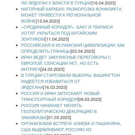
ЛИ ЭРДОГАН У ВЛАСТИ В ТУРЦИИ
[16.04.2023]
НАГОРНЫЙ КАРАБАХ: РАЗМОРОЗКА КОНФЛИКТА
МОЖЕТ ПРИВЕСТИ К РЕГИОНАЛЬНОЙ
ВОЙНЕ
[13.04.2023]
«СРЕДИННЫЙ КОРИДОР». БАКУ И ТБИЛИСИ
ХОТЯТ УКРЫТЬСЯ ПОД КИТАЙСКИМ
ЗОНТИКОМ
[11.04.2023]
РОССИЙСКАЯ И ИСЛАМСКАЯ ЦИВИЛИЗАЦИИ: КАК
ОПРЕДЕЛИТЬ ГРАНИЦЫ
[03.04.2023]
ИРАН ВЕДЕТ ЗАКУЛИСНЫЕ ПЕРЕГОВОРЫ С
ЕВРОПОЙ: СЕНСАЦИИ НЕТ, НО ЕСТЬ
ИНТРИГА
[24.03.2023]
В ТУРЦИИ СТАРТОВАЛИ ВЫБОРЫ. ВАШИНГТОН
НАДЕЕТСЯ ИЗБАВИТЬСЯ ОТ
ЭРДОГАНА
[16.03.2023]
РОССИЯ И ИРАН ЗАПУСКАЮТ НОВЫЙ
ТРАНСПОРТНЫЙ КОРИДОР
[09.03.2023]
РОССИЯ НАЧИНАЕТ МЕНЯТЬ
ГЕОПОЛИТИЧЕСКУЮ ДЕКОРАЦИЮ В
ЗАКАВКАЗЬЕ
[01.03.2023]
ОРГАНИЗОВАВ ВСТРЕЧУ АЛИЕВА И ПАШИНЯНА,
США ВЫДАВЛИВАЮТ РОССИЮ ИЗ