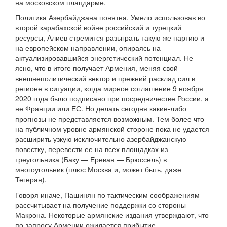
на московском плацдарме.
Политика Азербайджана понятна. Умело использовав во
второй карабахской войне российский и турецкий
ресурсы, Алиев стремится разыграть такую же партию и
на европейском направлении, опираясь на
актуализировавшийся энергетический потенциал. Не
ясно, что в итоге получает Армения, меняя свой
внешнеполитический вектор и прежний расклад сил в
регионе в ситуации, когда мирное соглашение 9 ноября
2020 года было подписано при посредничестве России, а
не Франции или ЕС. Но делать сегодня какие-либо
прогнозы не представляется возможным. Тем более что
на публичном уровне армянской стороне пока не удается
расширить узкую исключительно азербайджанскую
повестку, перевести ее на всех площадках из
треугольника (Баку — Ереван — Брюссель) в
многоугольник (плюс Москва и, может быть, даже
Тегеран).
Говоря иначе, Пашинян по тактическим соображениям
рассчитывает на получение поддержки со стороны
Макрона. Некоторые армянские издания утверждают, что
по запросу Армении ожидается прибытие