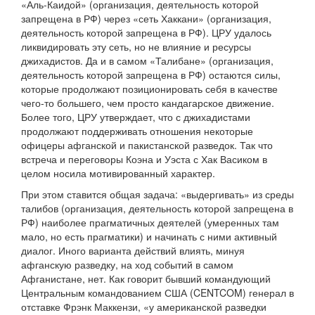
«Аль-Каидой» (организация, деятельность которой
запрещена в РФ) через «сеть Хаккани» (организация,
деятельность которой запрещена в РФ). ЦРУ удалось
ликвидировать эту сеть, но не влияние и ресурсы
джихадистов. Да и в самом «Талибане» (организация,
деятельность которой запрещена в РФ) остаются силы,
которые продолжают позиционировать себя в качестве
чего-то большего, чем просто кандагарское движение.
Более того, ЦРУ утверждает, что с джихадистами
продолжают поддерживать отношения некоторые
офицеры афганской и пакистанской разведок. Так что
встреча и переговоры Коэна и Уэста с Хак Васиком в
целом носила мотивированный характер.
При этом ставится общая задача: «выдергивать» из среды
талибов (организация, деятельность которой запрещена в
РФ) наиболее прагматичных деятелей (умеренных там
мало, но есть прагматики) и начинать с ними активный
диалог. Иного варианта действий влиять, минуя
афганскую разведку, на ход событий в самом
Афганистане, нет. Как говорит бывший командующий
Центральным командованием США (CENTCOM) генерал в
отставке Фрэнк Маккензи, «у американской разведки