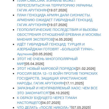
ПЛАН САМСОНА: ИЗРАИЛЬ МОЖЕТ
ПЕРЕСЕЛИТЬСЯ НА ТЕРРИТОРИЮ УКРАИНЫ.
ГАГИК АРУТЮНЯН
[19.07.2026]
ПЛАН ГЕНОЦИДА АРМЯН ДАЛИ СИОНИСТЫ.
АРМЕНИЮ ОЖИДАЕТ ГИБРИДНЫЙ ГЕНОЦИД.
ГАГИК АРУТЮНЯН
[19.07.2026]
ГЕОПОЛИТИЧЕСКИЕ ПОСЛЕДСТВИЯ И ВЫЗОВЫ
ОБОСТРЕНИЯ ОТНОШЕНИЙ ЕРЕВАНА И МОСКВЫ:
МНЕНИЯ ЭКСПЕРТОВ
[14.05.2026]
ИДЁТ ГИБРИДНЫЙ ГЕНОЦИД: ТУРЦИЯ И
АЗЕРБАЙДЖАН ГОТОВЯТ «БОЛЬШОЙ ТУРАН».
Арутюнян
[03.05.2026]
ЭТОТ НЕ ОЧЕНЬ МНОГОПОЛЯРНЫЙ
МИР
[05.04.2026]
ЭТОТ НОВЫЙ МИРОВОЙ ПОРЯДОК
[21.02.2026]
РОССИЯ ВЕЛА 12–13 ВОЙН ПРОТИВ ТЮРКСКИХ
ГОСУДАРСТВ, ЗАЩИЩАЯ ХРИСТИАНСКИЕ
НАРОДЫ. ГАГИК АРУТЮНЯН
[17.11.2025]
ЗАРАЗНЫЙ И НЕУПРАВЛЯЕМЫЙ ХАОС: ЧЕМ ВСЕ
ЭТО ЗАКОНЧИТСЯ?
[06.10.2025]
К ОБРАЗУ БУДУЩЕГО ЧЕРЕЗ ТУМАН
НАСТОЯЩЕГО
[04.07.2025]
ЧТО ДЕЛАТЬ «ПОСЛЕ НИКОЛА»?
[07.05.2025]