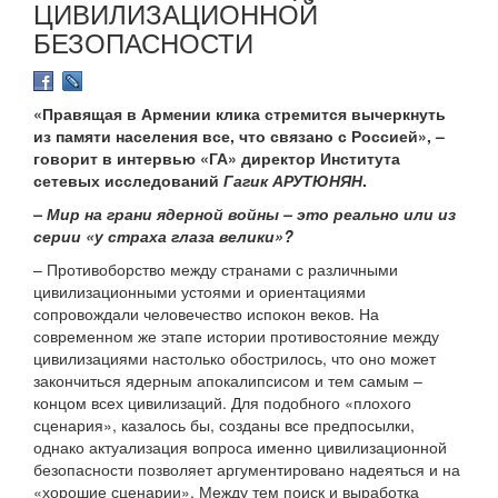
ЦИВИЛИЗАЦИОННОЙ
БЕЗОПАСНОСТИ
«Правящая в Армении клика стремится вычеркнуть
из памяти населения все, что связано с Россией», –
говорит в интервью «ГА» директор Института
сетевых исследований
Гагик АРУТЮНЯН
.
– Мир на грани ядерной войны – это реально или из
серии «у страха глаза велики»?
– Противоборство между странами с различными
цивилизационными устоями и ориентациями
сопровождали человечество испокон веков. На
современном же этапе истории противостояние между
цивилизациями настолько обострилось, что оно может
закончиться ядерным апокалипсисом и тем самым –
концом всех цивилизаций. Для подобного «плохого
сценария», казалось бы, созданы все предпосылки,
однако актуализация вопроса именно цивилизационной
безопасности позволяет аргументировано надеяться и на
«хорошие сценарии». Между тем поиск и выработка