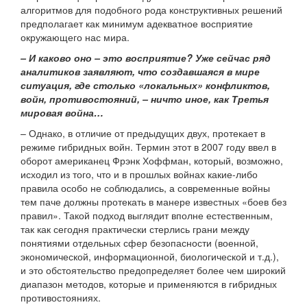
алгоритмов для подобного рода конструктивных решений
предполагает как минимум адекватное восприятие
окружающего нас мира.
– И каково оно – это восприятие? Уже сейчас ряд
аналитиков заявляют, что создавшаяся в мире
ситуация, где столько «локальных» конфликтов,
войн, противостояний, – ничто иное, как Третья
мировая война…
– Однако, в отличие от предыдущих двух, протекает в
режиме гибридных войн. Термин этот в 2007 году ввел в
оборот американец Фрэнк Хоффман, который, возможно,
исходил из того, что и в прошлых войнах какие-либо
правила особо не соблюдались, а современные войны
тем паче должны протекать в манере известных «боев без
правил». Такой подход выглядит вполне естественным,
так как сегодня практически стерлись грани между
понятиями отдельных сфер безопасности (военной,
экономической, информационной, биологической и т.д.),
и это обстоятельство предопределяет более чем широкий
диапазон методов, которые и применяются в гибридных
противостояниях.