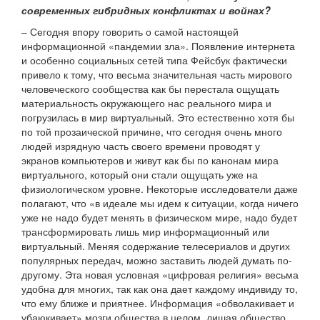
современных гибридных конфликтах и войнах?
– Сегодня впору говорить о самой настоящей
информационной «пандемии зла». Появление интернета
и особенно социальных сетей типа Фейсбук фактически
привело к тому, что весьма значительная часть мирового
человеческого сообщества как бы перестала ощущать
материальность окружающего нас реального мира и
погрузилась в мир виртуальный. Это естественно хотя бы
по той прозаической причине, что сегодня очень много
людей изрядную часть своего времени проводят у
экранов компьютеров и живут как бы по канонам мира
виртуального, который они стали ощущать уже на
физиологическом уровне. Некоторые исследователи даже
полагают, что «в идеале мы идем к ситуации, когда ничего
уже не надо будет менять в физическом мире, надо будет
трансформировать лишь мир информационный или
виртуальный. Меняя содержание телесериалов и других
популярных передач, можно заставить людей думать по-
другому. Эта новая условная «цифровая религия» весьма
удобна для многих, так как она дает каждому индивиду то,
что ему ближе и приятнее. Информация «обволакивает и
убаюкивает» мозги общества в целом, лишая общество