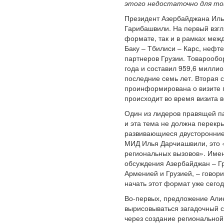
этого недостаточно для тог
Президент Азербайджана Иль
Гарибашвили. На первый взгля
формате, так и в рамках межд
Баку – Тбилиси – Карс, нефт
партнеров Грузии. Товарообо
года и составил 959,6 миллио
последние семь лет. Вторая 
проинформирована о визите г
происходит во время визита вс
Один из лидеров правящей па
и эта тема не должна перекры
развивающиеся двусторонние 
МИД Илья Дарчиашвили, это «
региональных вызовов». Имен
обсуждения Азербайджан – Гр
Арменией и Грузией, – говор
начать этот формат уже сегод
Во-первых, предложение Алие
вырисовываться загадочный с
через создание регионально