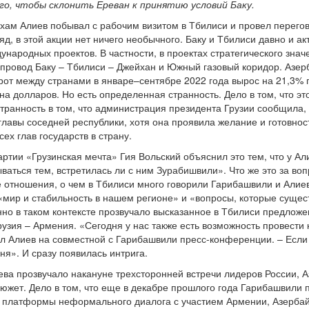
о, чтобы склонить Ереван к принятию условий Баку.
хам Алиев побывал с рабочим визитом в Тбилиси и провел перего
д, в этой акции нет ничего необычного. Баку и Тбилиси давно и а
ународных проектов. В частности, в проектах стратегического знач
епровод Баку – Тбилиси – Джейхан и Южный газовый коридор. Азер
рот между странами в январе–сентябре 2022 года вырос на 21,3%
на долларов. Но есть определенная странность. Дело в том, что эт
странность в том, что администрация президента Грузии сообщила
лавы соседней республики, хотя она проявила желание и готовност
ех глав государств в страну.
ртии «Грузинская мечта» Гия Вольский объяснил это тем, что у А
ваться тем, встретилась ли с ним Зурабишвили». Что же это за воп
отношения, о чем в Тбилиси много говорили Гарибашвили и Алиев?
мир и стабильность в нашем регионе» и «вопросы, которые сущес
но в таком контексте прозвучало высказанное в Тбилиси предлож
узия – Армения. «Сегодня у нас также есть возможность провести
ил Алиев на совместной с Гарибашвили пресс-конференции. – Если
ня». И сразу появилась интрига.
ва прозвучало накануне трехсторонней встречи лидеров России, А
южет. Дело в том, что еще в декабре прошлого года Гарибашвили 
й платформы неформального диалога с участием Армении, Азербай