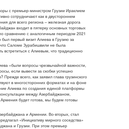
воры с премьер-министром Грузии Ираклием
ктивно сотрудничают как в двустороннем
ения для всего региона – железная дорога
байджан входит в пятерку основных торговых
 по сравнению с аналогичным периодом 2021
о был первый визит Алиева в Грузию за
, что Саломе Зурабишвили не была
ь встретиться с Алиевым, что традиционно
лиева «были вопросы чрезвычайной важности,
росы, если вывести за скобки успешно
 Прежде всего, как заявил глава грузинского
твуют в многосторонних форматах и на фоне
ение Алиева по создания единой платформы
 консультации между Азербайджаном,
 Армения будет готова, мы будем готовы
зербайджана и Армении. Во-вторых, стал
предлагал «Инициативу мирного соседства»
джана и Грузии. При этом премьер