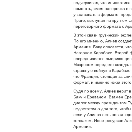
подчеркивал, что инициатива 
помогать, имея наверняка в в
участвовать в формате, пред
Праге, выступая на круглом 
переговорного формата с Арм
В этой связи грузинский эксп
По его мнению, Алиев создае
Армения. Баку опасается, чт
Нагорном Карабахе. Второй 
посредничестве американцев
Макроном перед его скандаль
страшную войну» в Карабахе 
что Франция, стоящая за спи
формат, и именно из-за этого
Судя по всему, Алиев верит 
Баку и Ереваном. Взамен Ере
диалог между президентом Т
недостаточно для того, чтобы
если у Алиева есть новая «д
колпаком. Иных ресурсов Али
Армении.