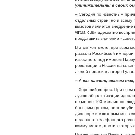
уничижительны в своих оце
– Сегодня по известным прич
отдельных стран, но и всему
вызовов является внедрение 
virtualicus» адекватно воспр
представить значение «совет
В этом контексте, при всем 
развала Российской империи 
известного под именем Парву
революции в России начался 
людей попали в лагеря Гулаг
– А как насчет, скажем та
– Хороший вопрос. При всем 
лучше абсолютизации идеолог
не менее 100 миллионов люде
большим грехом, нежели убие
диаспоре и с которым мы в с
недавнего телефонного разгов
коммунистам, против которых
Что же касается России, кото