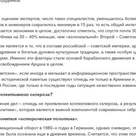
трудников.
 оценкам экспертов, число таких специалистов, уменьшилось боле
ов и инженеров сократилось минимум в 15 раз, то есть общий инт
сается экономики в целом, достаточно отметить, что спустя почти
блики на 30 – 40% меньше, чем «колониальной» Второй – Советско
м является и то, что в составе российской – советской империи, 
древние и богатые духовно-культурные традиции, а также особую
рии. Именно эти факторы стали основой Карабахского движения в
освобождением Арцаха в целом.
ветское», если иногда и мелькает в информационном пространстве,
исторической памятью существуют отнюдь не только в Армении и д
 России, где только в последние годы ситуация качественно измен
оллективного склероза?
жение дел – отнюдь не проявление коллективного склероза, а резу
литики», которая является важной компонентой современных гибр
понятия «историческая политика».
мационный оборот в 1980–х годах в Германии, однако очевидно, чт
ке была осознана еще в древние времена. Считается, что этим по