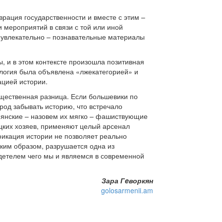
врация государственности и вместе с этим –
 мероприятий в связи с той или иной
ем увлекательно – познавательные материалы
 и в этом контексте произошла позитивная
ология была объявлена «лжекатегорией» и
ацией истории.
щественная разница. Если большевики по
од забывать историю, что встречало
мянские – назовем их мягко – фашиствующие
ецких хозяев, применяют целый арсенал
икация истории не позволяет реально
аким образом, разрушается одна из
детелем чего мы и являемся в современной
Зара Гeворкян
golosarmenii.am