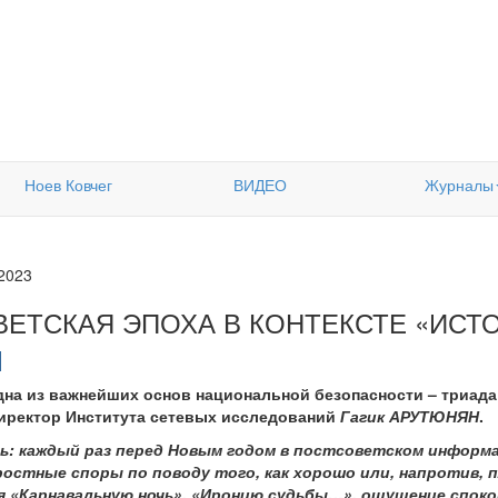
Ноев Ковчег
ВИДЕО
Журналы
.2023
ВЕТСКАЯ ЭПОХА В КОНТЕКСТЕ «ИСТ
на из важнейших основ национальной безопасности – триада
директор Института сетевых исследований
Гагик АРУТЮНЯН
.
ь: каждый раз перед Новым годом в постсоветском информ
остные споры по поводу того, как хорошо или, напротив, п
 «Карнавальную ночь», «Иронию судьбы…», ощущение споко