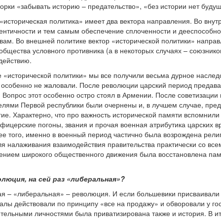
орки «забывать историю – предательство», «без истории нет будущ
я «историческая политика» имеет два вектора направления. Во вну
ентичности и тем самым обеспечение сплоченности и дееспособно
вам. Во внешней политике вектор «исторической политики» напра
 общества условного противника (а в некоторых случаях – союзнико
действию.
е «исторической политики» мы все получили весьма дурное наследст
 особенно не жаловали. После революции царский период предава
. Вопрос этот особенно остро стоял в Армении. После советизации
елями Первой республики были очернены и, в лучшем случае, пр
гие. Характерно, что про важность исторической памяти вспомнили
фицерские погоны, звания и прочая военная атрибутика царских в
лее того, именно в военный период частично была возрождена рел
ля налаживания взаимодействия правительства практически со все
лением широкого общественного движения была восстановлена пам
олюция, на сей раз «либеральная»?
я – «либеральная» – революция. И если большевики присваивали в 
лы действовали по принципу «все на продажу» и обворовали у госу
ельными личностями была приватизирована также и история. В итог