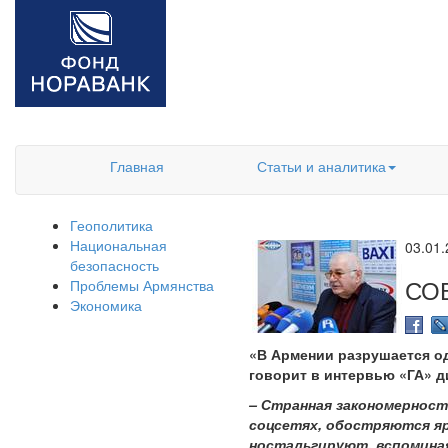
Главная
Статьи и аналитика
Геополитика
Национальная
03.01
безопасность
СО
Проблемы Армянства
Экономика
«В Армении разрушается од
говорит в интервью «ГА» 
– Странная закономерност
соцсетях, обостряются яр
ностальгируют, вспоминая