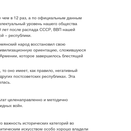
е чем в 12 раз, а по официальным данным
еллектуальный уровень нашего общества
 30 лет после распада СССР, ВВП нашей
й – республики.
армянский народ восстановил свою
 цивилизационную ориентацию, сложившуюся
 Армении, которое завершилось блестящей
 то оно имеет, как правило, негативный
ругих постсоветских республиках. Эта
илась.
льтат целенаправленно и методично
идных войн.
о важность исторических категорий во
литическим искусством особо хорошо владели