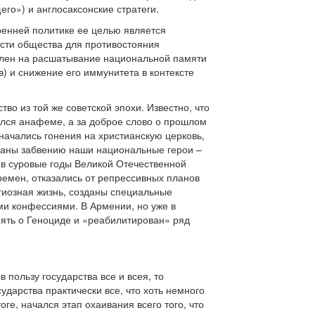
его») и англосаксонские стратеги.
тренней политике ее целью является
сти общества для противостояния
влен на расшатывание национальной памяти
в) и снижение его иммунитета в контексте
во из той же советской эпохи. Известно, что
лся анафеме, а за доброе слово о прошлом
 начались гонения на христианскую церковь,
еданы забвению наши национальные герои –
 в суровые годы Великой Отечественной
ремен, отказались от репрессивных планов
игиозная жизнь, созданы специальные
ми конфессиями. В Армении, но уже в
ять о Геноциде и «реабилитирован» ряд
пользу государства все и всея, то
дарства практически все, что хоть немного
е, начался этап охаивания всего того, что