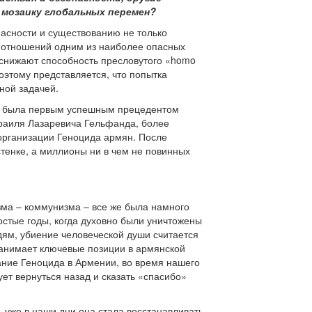
в мозаику глобальных перемен?
пасности и существованию не только
х отношений одним из наиболее опасных
 снижают способность пресловутого «homo
Поэтому представляется, что попытка
ной задачей.
ода была первым успешным прецедентом
зраиля Лазаревича Гельфанда, более
 организации Геноцида армян. После
стенке, а миллионы ни в чем не повинных
зма – коммунизма – все же была намного
стые годы, когда духовно были уничтожены
дям, убиение человеческой души считается
 занимает ключевые позиции в армянской
ание Геноцида в Армении, во время нашего
ет вернуться назад и сказать «спасибо»
, уже в наши дни она стала восстанавливать