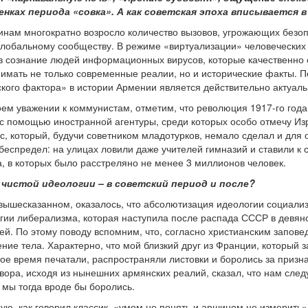
нках периода «совка». А как советская эпоха вписывается 
инам многократно возросло количество вызовов, угрожающих безо
 глобальному сообществу. В режиме «виртуализации» человечески
в сознание людей информационных вирусов, которые качественно
инимать не только современные реалии, но и исторические факты. 
ского фактора» в истории Армении является действительно актуаль
моем уважении к коммунистам, отметим, что революция 1917-го г
с помощью иностранной агентуры, среди которых особо отмечу И
с, который, будучи советником младотурков, немало сделал и для
беспредел: на улицах ловили даже учителей гимназий и ставили к 
а, в которых было расстреляно не менее 3 миллионов человек.
к, чистой идеологии – в советский период и после?
вышесказанном, оказалось, что абсолютизация идеологии социали
ии либерализма, которая наступила после распада СССР в девяно
й. По этому поводу вспомним, что, согласно христианским запове
ние тела. Характерно, что мой близкий друг из Франции, который
вое время печатали, распространяли листовки и боролись за призн
ора, исходя из нынешних армянских реалий, сказал, что нам следу
 мы тогда вроде бы боролись.
рую, как говорил классик, «умом не понять и аршином не измерить»