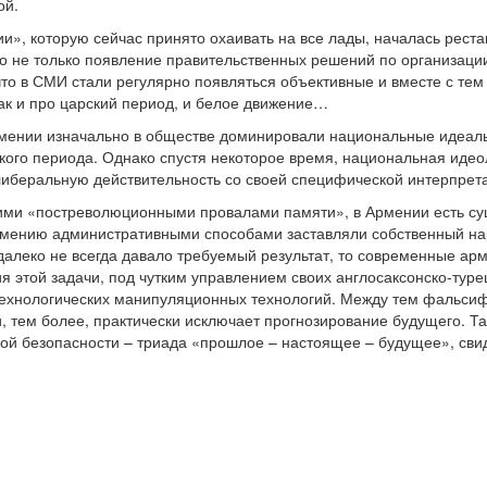
ой.
и», которую сейчас принято охаивать на все лады, началась реста
о не только появление правительственных решений по организации
, что в СМИ стали регулярно появляться объективные и вместе с т
так и про царский период, и белое движение…
мении изначально в обществе доминировали национальные идеалы,
кого периода. Однако спустя некоторое время, национальная иде
либеральную действительность со своей специфической интерпрет
тими «постреволюционными провалами памяти», в Армении есть су
умению административными способами заставляли собственный нар
далеко не всегда давало требуемый результат, то современные ар
 этой задачи, под чутким управлением своих англосаксонско-тур
ехнологических манипуляционных технологий. Между тем фальсиф
и, тем более, практически исключает прогнозирование будущего. Т
ой безопасности – триада «прошлое – настоящее – будущее», сви