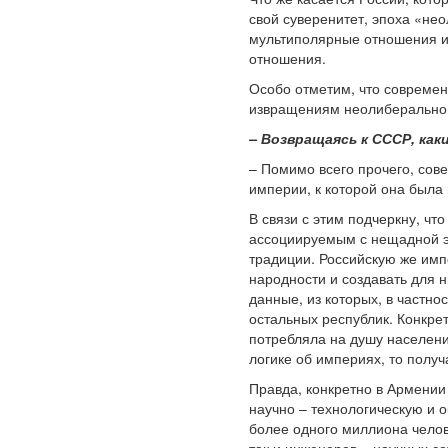
свой суверенитет, эпоха «не
мультиполярные отношения и п
отношения.
Особо отметим, что современ
извращениям неолиберальног
– Возвращаясь к СССР, ка
– Помимо всего прочего, сов
империи, к которой она была
В связи с этим подчеркну, ч
ассоциируемым с нещадной эк
традиции. Российскую же имп
народности и создавать для 
данные, из которых, в частн
остальных республик. Конкре
потребляла на душу населени
логике об империях, то полу
Правда, конкретно в Армени
научно – технологическую и 
более одного миллиона челов