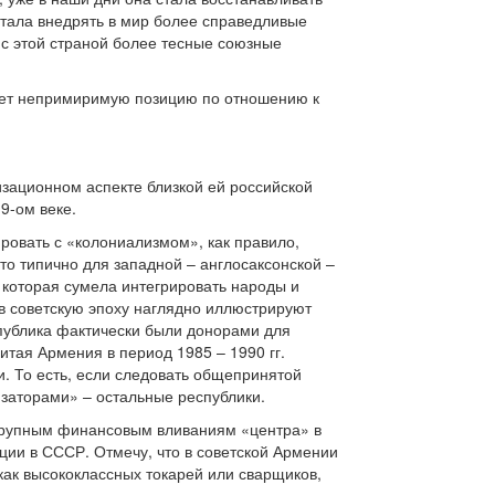
стала внедрять в мир более справедливые
 с этой страной более тесные союзные
мает непримиримую позицию по отношению к
зационном аспекте близкой ей российской
9-ом веке.
ировать с «колониализмом», как правило,
о типично для западной – англосаксонской –
 которая сумела интегрировать народы и
 в советскую эпоху наглядно иллюстрируют
спублика фактически были донорами для
итая Армения в период 1985 – 1990 гг.
. То есть, если следовать общепринятой
изаторами» – остальные республики.
 крупным финансовым вливаниям «центра» в
ции в СССР. Отмечу, что в советской Армении
как высококлассных токарей или сварщиков,