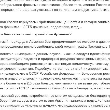
олиберального фашизма» закончилась, более того, именно Россия 
орядки, что еще раз указывает на то, что нам следует установить
ная Россия вернулась к христианским ценностям и сегодня зани
о фашизма – ЛГТБ движения, педофилии, и т.д…
ким был советский период для Армении?
етский период для Армении был продолжением ее истории в цивили
 присоединена после освободительной миссии графа Паскевича в 1
то понятие «империя» в данном случае никак не следует идентифиц
сплуатацией людских и природных ресурсов захваченных стран, чт
ерию необходимо рассматривать как некую политическую систему,
них условия развития. Подобную «странность» этой «империи» уже
ости, следует, что в СССР Российская федерация и Белорусская ре
тно в индустриальном и научно-технологическом плане весьма разв
я в более чем в 2,5 раза больше, чем упомянутые выше республики
чается, что в СССР «колониями» были Россия и Беларусь, а «колон
и высокий уровень потребления во многом складывался благодаря
оборонную сферы, и в этом плане Армения занимала ведущие пози
ек занимались «сложным трудом», что подразумевает, к примеру, 