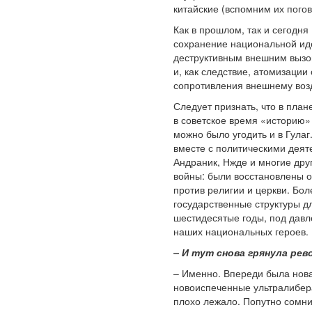
китайские (вспомним их погов
Как в прошлом, так и сегодн
сохранение национальной ид
деструктивным внешним вызо
и, как следствие, атомизации
сопротивления внешнему воз
Следует признать, что в план
в советское время «историю»
можно было угодить и в Гулаг
вместе с политическими деят
Андраник, Нжде и многие дру
войны: были восстановлены о
против религии и церкви. Бо
государственные структуры д
шестидесятые годы, под дав
наших национальных героев.
– И тут снова грянула рев
– Именно. Впереди была нова
новоиспеченные ультралибера
плохо лежало. Попутно сомнит