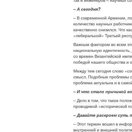
так и инженеров – научных со
– А сегодня?
– В современной Армении, по
количество научных работник
качественно снизился. Что ка
«либеральной» Третьей респу
Важным фактором во всем это
национальную идентичность, 
со времен Византийской импе
победой нашего общества и 
Между тем сегодня слово «со
смысл. Подобные проблемы с 
проблема актуальна и в самой
– И что стало причиной к
– Дело в том, что такое поло
проводимой «исторической по
– Давайте раскроем суть 
– Этот термин вошел в инфор
внутренней и внешней полити