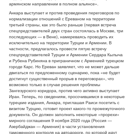
армянском направлении в полном альянсе».
Анкара выступает и против проведения переговоров по
нормализации отношений с Ереваном на территории
третьей страны, как это было раньше (первая встреча
спецпредставителей двух стран состоялась в Москве, три
последующих — в Вене), намереваясь проводить их
исключительно на территории Турции и Армении. В
частности, предлагалось провести пятую встречу
спецпредставителей Турции и Армении Сердара Кылыча
и Рубена Рубиняна в приграничном с Арменией турецком
городе Карс. Но Ереван заявляет, что не может дальше
двигаться по предложенному сценарию, пока «не будет
достигнут существенный прорыв в переговорах», что
возможно только в случае решения проблемы
Зангезурского коридора, против чего активно выступает
Иран. Теперь, по сведениям, просочившимся в некоторые
турецкие издания, Анкара, приглашая Раиси посетить с
визитом Турцию, готовит проект какого-то промежуточного
документа. Он должен заполнить некоторые «прорехи»
мирного соглашения 9 ноября 2020 года (Россия —
Азербайджан — Армения) в части установления
таможенного контроля на автодороге, по которой идут