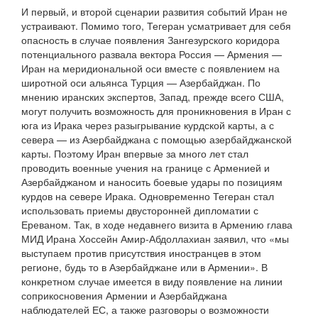
И первый, и второй сценарии развития событий Иран не
устраивают. Помимо того, Тегеран усматривает для себя
опасность в случае появления Зангезурского коридора
потенциального развала вектора Россия — Армения —
Иран на меридиональной оси вместе с появлением на
широтной оси альянса Турция — Азербайджан. По
мнению иранских экспертов, Запад, прежде всего США,
могут получить возможность для проникновения в Иран с
юга из Ирака через разыгрывание курдской карты, а с
севера — из Азербайджана с помощью азербайджанской
карты. Поэтому Иран впервые за много лет стал
проводить военные учения на границе с Арменией и
Азербайджаном и наносить боевые удары по позициям
курдов на севере Ирака. Одновременно Тегеран стал
использовать приемы двусторонней дипломатии с
Ереваном. Так, в ходе недавнего визита в Армению глава
МИД Ирана Хоссейн Амир-Абдоллахиан заявил, что «мы
выступаем против присутствия иностранцев в этом
регионе, будь то в Азербайджане или в Армении». В
конкретном случае имеется в виду появление на линии
соприкосновения Армении и Азербайджана
наблюдателей ЕС, а также разговоры о возможности