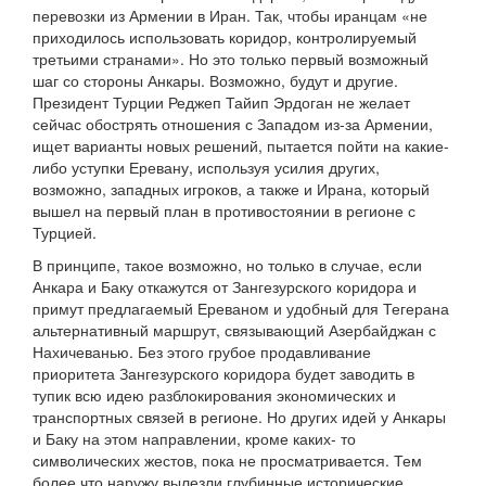
перевозки из Армении в Иран. Так, чтобы иранцам «не
приходилось использовать коридор, контролируемый
третьими странами». Но это только первый возможный
шаг со стороны Анкары. Возможно, будут и другие.
Президент Турции Реджеп Тайип Эрдоган не желает
сейчас обострять отношения с Западом из-за Армении,
ищет варианты новых решений, пытается пойти на какие-
либо уступки Еревану, используя усилия других,
возможно, западных игроков, а также и Ирана, который
вышел на первый план в противостоянии в регионе с
Турцией.
В принципе, такое возможно, но только в случае, если
Анкара и Баку откажутся от Зангезурского коридора и
примут предлагаемый Ереваном и удобный для Тегерана
альтернативный маршрут, связывающий Азербайджан с
Нахичеванью. Без этого грубое продавливание
приоритета Зангезурского коридора будет заводить в
тупик всю идею разблокирования экономических и
транспортных связей в регионе. Но других идей у Анкары
и Баку на этом направлении, кроме каких- то
символических жестов, пока не просматривается. Тем
более что наружу вылезли глубинные исторические