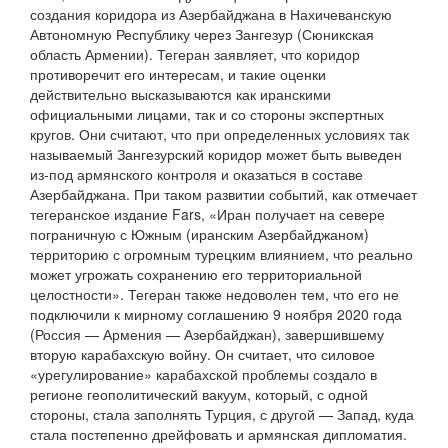
создания коридора из Азербайджана в Нахичеванскую
Автономную Республику через Зангезур (Сюникская
область Армении). Тегеран заявляет, что коридор
противоречит его интересам, и такие оценки
действительно высказываются как иранскими
официальными лицами, так и со стороны экспертных
кругов. Они считают, что при определенных условиях так
называемый Зангезурский коридор может быть выведен
из-под армянского контроля и оказаться в составе
Азербайджана. При таком развитии событий, как отмечает
тегеранское издание Fars, «Иран получает на севере
пограничную с Южным (иранским Азербайджаном)
территорию с огромным турецким влиянием, что реально
может угрожать сохранению его территориальной
целостности». Тегеран также недоволен тем, что его не
подключили к мирному соглашению 9 ноября 2020 года
(Россия — Армения — Азербайджан), завершившему
вторую карабахскую войну. Он считает, что силовое
«урегулирование» карабахской проблемы создало в
регионе геополитический вакуум, который, с одной
стороны, стала заполнять Турция, с другой — Запад, куда
стала постепенно дрейфовать и армянская дипломатия.