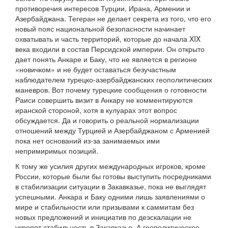
противоречия интересов Турции, Ирана, Армении и
Азербайджана. Тегеран не делает секрета из того, что его
новый пояс национальной безопасности начинает
охватывать и часть территорий, которые до начала XIX
века входили в состав Персидской империи. Он открыто
дает понять Анкаре и Баку, что не является в регионе
«новичком» и не будет оставаться безучастным
наблюдателем турецко-азербайджанских геополитических
маневров. Вот почему турецкие сообщения о готовности
Раиси совершить визит в Анкару не комментируются
иранской стороной, хотя в кулуарах этот вопрос
обсуждается. Да и говорить о реальной нормализации
отношений между Турцией и Азербайджаном с Арменией
пока нет оснований из-за занимаемых ими
непримиримых позиций.
К тому же усилия других международных игроков, кроме
России, которые были бы готовы выступить посредниками
в стабилизации ситуации в Закавказье, пока не выглядят
успешными. Анкара и Баку одними лишь заявлениями о
мире и стабильности или призывами к саммитам без
новых предложений и инициатив по деэскалации не
укрепят стабильность в Закавказье. А геополитическое