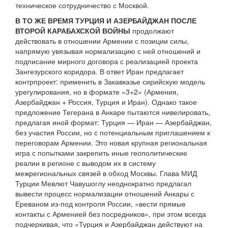
техническое сотрудничество с Москвой.
В ТО ЖЕ ВРЕМЯ ТУРЦИЯ И АЗЕРБАЙДЖАН ПОСЛЕ
ВТОРОЙ КАРАБАХСКОЙ ВОЙНЫ
продолжают
действовать в отношении Армении с позиции силы,
напрямую увязывая нормализацию с ней отношений и
подписание мирного договора с реализацией проекта
Зангезурского коридора. В ответ Иран предлагает
контрпроект: применить в Закавказье сирийскую модель
урегулирования, но в формате «3+2» (Армения,
Азербайджан + Россия, Турция и Иран). Однако такое
предложение Тегерана в Анкаре пытаются нивелировать,
предлагая иной формат: Турция — Иран — Азербайджан,
без участия России, но с потенциальным приглашением к
переговорам Армении. Это новая крупная региональная
игра с попытками закрепить иные геополитические
реалии в регионе с выводом их в систему
межрегиональных связей в обход Москвы. Глава МИД
Турции Мевлют Чавушоглу неоднократно предлагал
вывести процесс нормализации отношений Анкары с
Ереваном из-под контроля России, «вести прямые
контакты с Арменией без посредников», при этом всегда
подчеркивая, что «Турция и Азербайджан действуют на