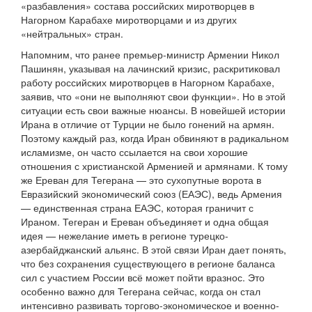
«разбавления» состава российских миротворцев в
Нагорном Карабахе миротворцами и из других
«нейтральных» стран.
Напомним, что ранее премьер-министр Армении Никол
Пашинян, указывая на лачинский кризис, раскритиковал
работу российских миротворцев в Нагорном Карабахе,
заявив, что «они не выполняют свои функции». Но в этой
ситуации есть свои важные нюансы. В новейшей истории
Ирана в отличие от Турции не было гонений на армян.
Поэтому каждый раз, когда Иран обвиняют в радикальном
исламизме, он часто ссылается на свои хорошие
отношения с христианской Арменией и армянами. К тому
же Ереван для Тегерана — это сухопутные ворота в
Евразийский экономический союз (ЕАЭС), ведь Армения
— единственная страна ЕАЭС, которая граничит с
Ираном. Тегеран и Ереван объединяет и одна общая
идея — нежелание иметь в регионе турецко-
азербайджанский альянс. В этой связи Иран дает понять,
что без сохранения существующего в регионе баланса
сил с участием России всё может пойти вразнос. Это
особенно важно для Тегерана сейчас, когда он стал
интенсивно развивать торгово-экономическое и военно-