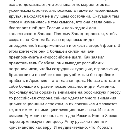
все это доказывает, что хозяева этих марионеток на
украинском фронте, англосаксы, а также их израильские
друзья, находятся не в лучшем состоянии. Ситуация там
совсем изменилась в том смысле, что она стала очень
благоприятной для России и невыгодной для
коллективного Запада. Поэтому Запад торопится, чтобы
создать на Южном Кавказе предпосылки для
определенной напряженности и открыть второй фронт. В
этом контексте они с большей силой начали
предпринимать антироссийские шаги. Как заявил
представитель Совбеза, они выводят российских
пограничников, чтобы сотрудники турецких, израильских,
британских и еврейских спецслужб могли без проблем
прибыть в Армению – это главная цель. Но все это таит в
себе большие стратегические опасности для Армении,
поскольку если обратить внимание на российскую прессу,
то российская сторона сейчас уделяет много внимания
цивилизационным аспектам, а их союзниками являются
те, кто имеет с ними цивилизационные связи. И в этом
смысле Армения очень важна для России. Еще в X веке
через армянскую принцессу Анну русские приняли
христианство как веру. И неудивительно, что Исраэль