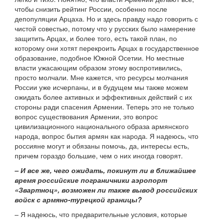
чтобы снизить рейтинг России, особенно после
депопуляции Арцаха. Но и здесь правду надо говорить с
чистой совестью, потому что у русских было намерение
защитить Арцах, и более того, есть такой план, по
которому они хотят перекроить Арцах в государственное
образование, подобное Южной Осетии. Но местные
власти ужасающим образом этому воспротивились,
просто молчали. Мне кажется, что ресурсы молчания
России уже исчерпаны, и в будущем мы также можем
ожидать более активных и эффективных действий с их
стороны ради спасения Армении. Теперь это не только
вопрос существования Армении, это вопрос
цивилизационного национального образа армянского
народа, вопрос бытия армян как народа. Я надеюсь, что
россияне могут и обязаны помочь, да, интересы есть,
причем гораздо большие, чем о них иногда говорят.
– И все же, чего ожидать, покинут ли в ближайшее
время российские пограничники аэропорт
«Звартноц», возможен ли также вывод российских
войск с армяно-турецкой границы?
– Я надеюсь, что предварительные условия, которые