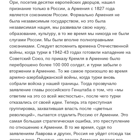
Ори, посетив десятки европейских дворцов, нашел
признание только в России, а Армения с 1827 года
является союзником России. Формально Армения не
была независимым государством, но это была
независимая нация, мы развивали свою науку,
образование, культуру, в то же время мы никогда не были
слугами России. Мы были вполне полноправными
союзниками. Следует вспомнить времена Отечественной
войны, когда турки в 1942-43 годах готовили нападение на
Советский Союз, по приказу Кремля в Армению было
переброшено более 100 000 солдат, и турки забыли о
вторжении в Армению. То же самое произошло во время
армяно-азербайджанской войны, когда турки вновь
собрали войска у нашей границы. Тогда прозвучало
заявление главы российского Генштаба о том, что «мы
ответим на это со всей жесткостью», после чего турки
отказались от своей идеи. Теперь эта преступная
группировка, захватившая власть после «цветных
революций», пытается отдалить Россию от Армении. Это
самая большая стратегическая ошибка, это преступление
по отношению к Армении. В то же время, судя по
заявлениям Лаврова и других, Россия не уйдет отсюда так
легко и тихо. Понятно, что власти Армении делают все,