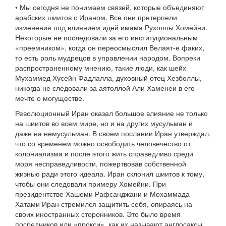
• Мы сегодня не понимаем связей, которые объединяют
арабских шиитов с Ираном. Все они претерпели
изменения под влиянием идей имама Рухоллы Хомейни.
Некоторые не последовали за его институциональным
«преемником», когда он переосмыслил Велаят-е факих,
то есть роль мудрецов в управлении народом. Вопреки
распространенному мнению, такие люди, как шейх
Мухаммед Хусейн Фадлалла, духовный отец Хезболлы,
никогда не следовали за аятоллой Али Хаменеи в его
мечте о могуществе.
Революционный Иран оказал большое влияние не только
на шиитов во всем мире, но и на других мусульман и
даже на немусульман. В своем послании Иран утверждал,
что со временем можно освободить человечество от
колониализма и после этого жить справедливо среди
моря несправедливости, пожертвовав собственной
жизнью ради этого идеала. Иран склонил шиитов к тому,
чтобы они следовали примеру Хомейни. При
президентстве Хашеми Рафсанджани и Мохаммада
Хатами Иран стремился защитить себя, опираясь на
своих иностранных сторонников. Это было время
посредников или «прокси», как их называют англосаксы.