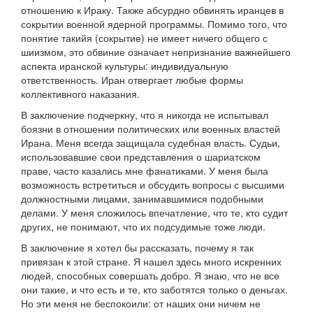
отношению к Ираку. Также абсурдно обвинять иранцев в
сокрытии военной ядерной программы. Помимо того, что
понятие такийя (сокрытие) не имеет ничего общего с
шиизмом, это обвиние означает непризнание важнейшего
аспекта иранской культуры: индивидуальную
ответственность. Иран отвергает любые формы
коллективного наказания.
В заключение подчеркну, что я никогда не испытывал
боязни в отношении политических или военных властей
Ирана. Меня всегда защищала судебная власть. Судьи,
использовавшие свои представления о шариатском
праве, часто казались мне фанатиками. У меня была
возможность встретиться и обсудить вопросы с высшими
должностными лицами, занимавшимися подобными
делами. У меня сложилось впечатление, что те, кто судит
других, не понимают, что их подсудимые тоже люди.
В заключение я хотел бы рассказать, почему я так
привязан к этой стране. Я нашел здесь много искренних
людей, способных совершать добро. Я знаю, что не все
они такие, и что есть и те, кто заботятся только о деньгах.
Но эти меня не беспокоили: от наших они ничем не