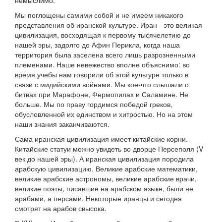
немыслимо.
Мы поглощены самими собой и не имеем никакого
представления об иранской культуре. Иран - это великая
цивилизация, восходящая к первому тысячелетию до
нашей эры, задолго до Афин Перикла, когда наша
территория была заселена всего лишь разрозненными
племенами. Наше невежество вполне объяснимо: во
время учебы нам говорили об этой культуре только в
связи с мидийскими войнами. Мы кое-что слышали о
битвах при Марафоне, Фермопилах и Саламине. Не
больше. Мы по праву гордимся победой греков,
обусловленной их единством и хитростью. Но на этом
наши знания заканчиваются.
Сама иранская цивилизация имеет китайские корни.
Китайские статуи можно увидеть во дворце Персеполя (V
век до нашей эры). А иранская цивилизация породила
арабскую цивилизацию. Великие арабские математики,
великие арабские астрономы, великие арабские врачи,
великие поэты, писавшие на арабском языке, были не
арабами, а персами. Некоторые иранцы и сегодня
смотрят на арабов свысока.