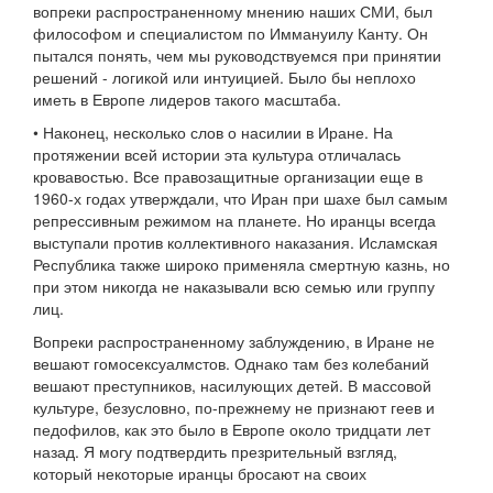
вопреки распространенному мнению наших СМИ, был
философом и специалистом по Иммануилу Канту. Он
пытался понять, чем мы руководствуемся при принятии
решений - логикой или интуицией. Было бы неплохо
иметь в Европе лидеров такого масштаба.
• Наконец, несколько слов о насилии в Иране. На
протяжении всей истории эта культура отличалась
кровавостью. Все правозащитные организации еще в
1960-х годах утверждали, что Иран при шахе был самым
репрессивным режимом на планете. Но иранцы всегда
выступали против коллективного наказания. Исламская
Республика также широко применяла смертную казнь, но
при этом никогда не наказывали всю семью или группу
лиц.
Вопреки распространенному заблуждению, в Иране не
вешают гомосексуалмстов. Однако там без колебаний
вешают преступников, насилующих детей. В массовой
культуре, безусловно, по-прежнему не признают геев и
педофилов, как это было в Европе около тридцати лет
назад. Я могу подтвердить презрительный взгляд,
который некоторые иранцы бросают на своих