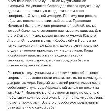
В XVI веке Иран был суннитской мусульманской
империей. Но династия Сефевидов хотела придать ему
идентичность, отличную от идентичности своего
соперника - Османской империи. Поэтому они решили
обратить население в шиитский ислам. Правление
Исмаила I было отмечено религиозной войной, целью
которой было насильственное навязывание шиизма. Для
этого Исмаил I использовал шиитских улемов Южного
Ливана. Отношения между «Хезболлой» и Ираном не
такие, какими они нам кажутся: даже сегодня иранские
студенты-теологи приезжают учиться в Ливан. Когда
«Хезболла» приютила меня в одном из своих
многоквартирных домов, моими соседями были в
основном иранские улемы.
Разница между суннитами и шиитами часто объясняют
спором о преемственности власти, но это, на самом деле,
два разных мира. Каждый исламский регион имеет свою
собственную культуру. Африканский ислам не похож на
китайский. Иранские мечети строятся ниже по склону, с
небольшим количеством окон. Внутри, в полумраке, стены
покрыты зеркалами. Всё это способствует медитации и
размышлению о самом себе.