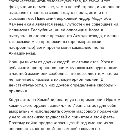
соотечественников-гомосексуалистов, но также и тот
факт, что их не меньше, чем в нашей стране, и что они не
выставляют напоказ свою сексуальность, хотя и не
скрывают её. Нынешний верховный лидер Моджтаба
Хаменеи сам является геем. Глупостей не совершает ни
Исламская Республика, ни её оппозиция. Когда я
выступал на стороне президента Ахмадинежада, именно
так называемые прогрессисты (проамерикански
настроенные) вели против меня кампанию, но не
Ахмадинежад.
Иранцы ничем от других людей не отличаются. Хотя в
публичном пространстве они могут казаться пуританами,
в частной жизни они свободны, что позволяет тем, кто их
не понимает, называть их лицемерной нацией. В
действительности, у них другое определение свободы и
приличия.
Когда аятолла Хомейни, реагируя на применение Ираком
химического оружия, заявил, что Иран считает для себя
аморальным использовать оружие массового поражения,
у него не возникло трудностей с принятием этой фетвы.
Поэтому война продолжалась целый год именно из-за
неравенства, которое Иран сам себе создал по