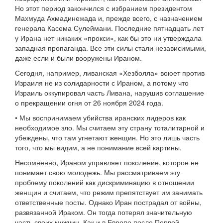
Но этот период закончился с избранием президентом
Махмуда Ахмадинежада и, прежде всего, с назначением
генерала Касема Сулеймани. Последние пятнадцать лет
у Ирана нет никаких «прокси», как бы это ни утверждала
западная пропаганда. Все эти силы стали независимыми,
даже если и были вооружены Ираном.
Сегодня, например, ливанская «Хезболла» воюет против
Израиля не из солидарности с Ираном, а потому что
Израиль оккупировал часть Ливана, нарушив соглашение
о прекращении огня от 26 ноября 2024 года.
• Мы воспринимаем убийства иранских лидеров как
необходимое зло. Мы считаем эту страну тоталитарной и
убеждены, что там угнетают женщин. Но это лишь часть
того, что мы видим, а не понимание всей картины.
Несомненно, Ираном управляет поколение, которое не
понимает свою молодежь. Мы рассматриваем эту
проблему поколений как дискриминацию в отношении
женщин и считаем, что режим препятствует им занимать
ответственные посты. Однако Иран пострадал от войны,
развязанной Ираком. Он тогда потерял значительную
часть своих мужчин. Как и в Европе после Первой