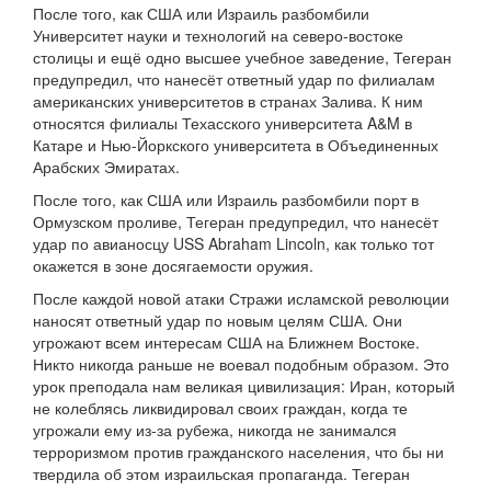
После того, как США или Израиль разбомбили
Университет науки и технологий на северо-востоке
столицы и ещё одно высшее учебное заведение, Тегеран
предупредил, что нанесёт ответный удар по филиалам
американских университетов в странах Залива. К ним
относятся филиалы Техасского университета A&M в
Катаре и Нью-Йоркского университета в Объединенных
Арабских Эмиратах.
После того, как США или Израиль разбомбили порт в
Ормузском проливе, Тегеран предупредил, что нанесёт
удар по авианосцу USS Abraham Lincoln, как только тот
окажется в зоне досягаемости оружия.
После каждой новой атаки Стражи исламской революции
наносят ответный удар по новым целям США. Они
угрожают всем интересам США на Ближнем Востоке.
Никто никогда раньше не воевал подобным образом. Это
урок преподала нам великая цивилизация: Иран, который
не колеблясь ликвидировал своих граждан, когда те
угрожали ему из-за рубежа, никогда не занимался
терроризмом против гражданского населения, что бы ни
твердила об этом израильская пропаганда. Тегеран