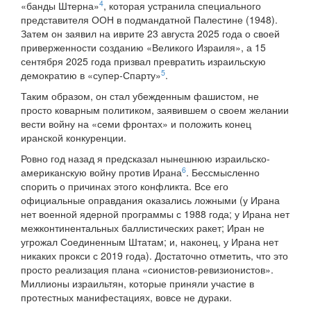
4
«банды Штерна»
, которая устранила специального
представителя ООН в подмандатной Палестине (1948).
Затем он заявил на иврите 23 августа 2025 года о своей
приверженности созданию «Великого Израиля», а 15
сентября 2025 года призвал превратить израильскую
5
демократию в «супер-Спарту»
.
Таким образом, он стал убежденным фашистом, не
просто коварным политиком, заявившем о своем желании
вести войну на «семи фронтах» и положить конец
иранской конкуренции.
Ровно год назад я предсказал нынешнюю израильско-
6
американскую войну против Ирана
. Бессмысленно
спорить о причинах этого конфликта. Все его
официальные оправдания оказались ложными (у Ирана
нет военной ядерной программы с 1988 года; у Ирана нет
межконтинентальных баллистических ракет; Иран не
угрожал Соединенным Штатам; и, наконец, у Ирана нет
никаких прокси с 2019 года). Достаточно отметить, что это
просто реализация плана «сионистов-ревизионистов».
Миллионы израильтян, которые приняли участие в
протестных манифестациях, вовсе не дураки.