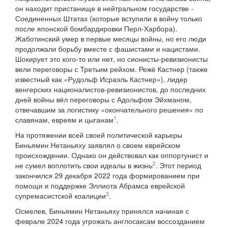
он находит пристанище в нейтральном государстве -
Соединенных Штатах (которые вступили в войну только
после японской бомбардировки Перл-Харбора).
Жаботинский умер в первые месяцы войны, но его люди
продолжали борьбу вместе с фашистами и нацистами.
Шокирует это кого-то или нет, но сионисты-ревизионисты
вели переговоры с Третьим рейхом. Режё Кастнер (также
известный как «Рудольф Исраэль Кастнер»), лидер
венгерских националистов-ревизионистов, до последних
дней войны вёл переговоры с Адольфом Эйхманом,
отвечавшим за логистику «окончательного решения» по
1
славянам, евреям и цыганам
.
На протяжении всей своей политической карьеры
Биньямин Нетаньяху заявлял о своем еврейском
происхождении. Однако он действовал как оппортунист и
2
не сумел воплотить свои идеалы в жизнь
. Этот период
закончился 29 декабря 2022 года формированием при
помощи и поддержке Эллиота Абрамса еврейской
3
супремасистской коалиции
.
Осмелев, Биньямин Нетаньяху принялся начиная с
феврале 2024 года угрожать англосаксам воссозданием