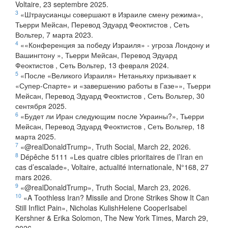
Voltaire, 23 septembre 2025.
3
«Штраусианцы совершают в Израиле смену режима»,
Тьерри Мейсан, Перевод Эдуард Феоктистов , Сеть
Вольтер, 7 марта 2023.
4
««Конференция за победу Израиля» - угроза Лондону и
Вашингтону », Тьерри Мейсан, Перевод Эдуард
Феоктистов , Сеть Вольтер, 13 февраля 2024.
5
«После «Великого Израиля» Нетаньяху призывает к
«Супер-Спарте» и «завершению работы в Газе»», Тьерри
Мейсан, Перевод Эдуард Феоктистов , Сеть Вольтер, 30
сентября 2025.
6
«Будет ли Иран следующим после Украины?», Тьерри
Мейсан, Перевод Эдуард Феоктистов , Сеть Вольтер, 18
марта 2025.
7
«@realDonaldTrump», Truth Social, March 22, 2026.
8
Dépêche 5111 «Les quatre cibles prioritaires de l’Iran en
cas d’escalade», Voltaire, actualité internationale, N°168, 27
mars 2026.
9
«@realDonaldTrump», Truth Social, March 23, 2026.
10
«A Toothless Iran? Missile and Drone Strikes Show It Can
Still Inflict Pain», Nicholas KulishHelene CooperIsabel
Kershner & Erika Solomon, The New York Times, March 29,