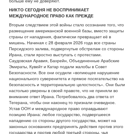
больше ему не доверяют.
НИКТО СЕГОДНЯ НЕ ВОСПРИНИМАЕТ
МЕЖДУНАРОДНОЕ ПРАВО КАК ПРЕЖДЕ
Вторым следствием этой войны стало осознание того, что
размещение американской военной базы, вместо защиты
страны от нападения, фактически превращает её в
мишень. Начиная с 28 февраля 2026 года все страны
Персидского залива, подвергнутые обстрелам со стороны
Ирана, стали яростно выступать с протестами.
Саудовская Аравия, Бахрейн, Объединенные Арабские
Эмираты, Кувейт и Катар подали жалобы в Совет
Безопасности. Все они осудили «вопиющее нарушение
национального суверенитета и прямое посягательство на
безопасность и территориальную целостность». Они были
настолько уверены в своей правоте, что не приняли во
внимание ответ Ирана. Потребовалось два ответа от
Тегерана, чтобы они наконец-то признали очевидное.
Устав ООН и международное право оправдывают
позицию Ирана: любое государство, подвергшееся
нападению со стороны другого государства, может на
законных основаниях предпринять действия против этого
государства и против любой третьей стороны, чья