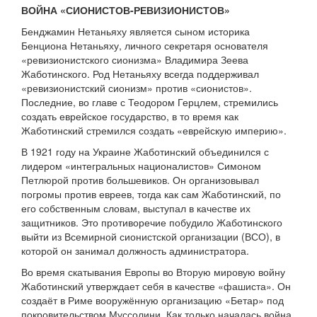
ВОЙНА «СИОНИСТОВ-РЕВИЗИОНИСТОВ»
Бенджамин Нетаньяху является сыном историка
Бенциона Нетаньяху, личного секретаря основателя
«ревизионистского сионизма» Владимира Зеева
Жаботинского. Род Нетаньяху всегда поддерживал
«ревизионистский сионизм» против «сионистов».
Последние, во главе с Теодором Герцлем, стремились
создать еврейское государство, в то время как
Жаботинский стремился создать «еврейскую империю».
В 1921 году на Украине Жаботинский объединился с
лидером «интегральных националистов» Симоном
Петлюрой против большевиков. Он организовывал
погромы против евреев, тогда как сам Жаботинский, по
его собственным словам, выступал в качестве их
защитников. Это противоречие побудило Жаботинского
выйти из Всемирной сионистской организации (ВСО), в
которой он занимал должность администратора.
Во время скатывания Европы во Вторую мировую войну
Жаботинский утверждает себя в качестве «фашиста». Он
создаёт в Риме вооружённую организацию «Бетар» под
покровительством Муссолини. Как только началась война,