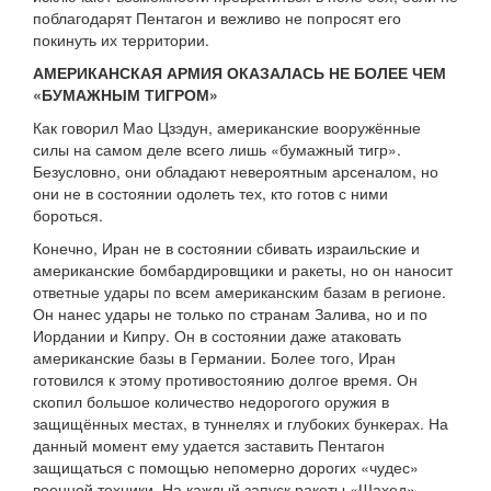
поблагодарят Пентагон и вежливо не попросят его
покинуть их территории.
АМЕРИКАНСКАЯ АРМИЯ ОКАЗАЛАСЬ НЕ БОЛЕЕ ЧЕМ
«БУМАЖНЫМ ТИГРОМ»
Как говорил Мао Цзэдун, американские вооружённые
силы на самом деле всего лишь «бумажный тигр».
Безусловно, они обладают невероятным арсеналом, но
они не в состоянии одолеть тех, кто готов с ними
бороться.
Конечно, Иран не в состоянии сбивать израильские и
американские бомбардировщики и ракеты, но он наносит
ответные удары по всем американским базам в регионе.
Он нанес удары не только по странам Залива, но и по
Иордании и Кипру. Он в состоянии даже атаковать
американские базы в Германии. Более того, Иран
готовился к этому противостоянию долгое время. Он
скопил большое количество недорогого оружия в
защищённых местах, в туннелях и глубоких бункерах. На
данный момент ему удается заставить Пентагон
защищаться с помощью непомерно дорогих «чудес»
военной техники. На каждый запуск ракеты «Шахед»