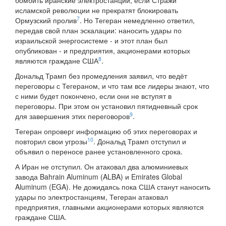
бомбить иранские электростанции, если Стражи
исламской революции не прекратят блокировать
7
Ормузский пролив
. Но Тегеран немедленно ответил,
передав свой план эскалации: наносить удары по
израильской энергосистеме - и этот план был
опубликован - и предприятия, акционерами которых
8
являются граждане США
.
Дональд Трамп без промедления заявил, что ведёт
переговоры с Тегераном, и что там все лидеры знают, что
с ними будет покончено, если они не вступят в
переговоры. При этом он установил пятидневный срок
9
для завершения этих переговоров
.
Тегеран опроверг информацию об этих переговорах и
10
повторил свои угрозы
. Дональд Трамп отступил и
объявил о переносе ранее установленного срока.
А Иран не отступил. Он атаковал два алюминиевых
завода Bahrain Aluminum (ALBA) и Emirates Global
Aluminum (EGA). Не дожидаясь пока США станут наносить
удары по электростанциям, Тегеран атаковал
предприятия, главными акционерами которых являются
граждане США.