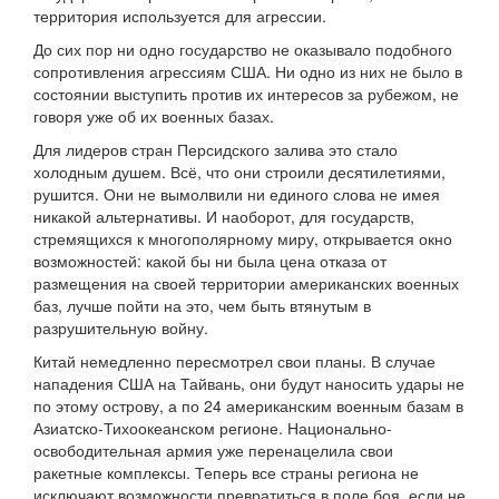
территория используется для агрессии.
До сих пор ни одно государство не оказывало подобного
сопротивления агрессиям США. Ни одно из них не было в
состоянии выступить против их интересов за рубежом, не
говоря уже об их военных базах.
Для лидеров стран Персидского залива это стало
холодным душем. Всё, что они строили десятилетиями,
рушится. Они не вымолвили ни единого слова не имея
никакой альтернативы. И наоборот, для государств,
стремящихся к многополярному миру, открывается окно
возможностей: какой бы ни была цена отказа от
размещения на своей территории американских военных
баз, лучше пойти на это, чем быть втянутым в
разрушительную войну.
Китай немедленно пересмотрел свои планы. В случае
нападения США на Тайвань, они будут наносить удары не
по этому острову, а по 24 американским военным базам в
Азиатско-Тихоокеанском регионе. Национально-
освободительная армия уже перенацелила свои
ракетные комплексы. Теперь все страны региона не
исключают возможности превратиться в поле боя, если не