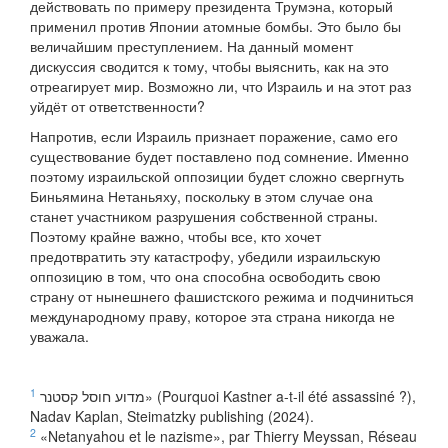
действовать по примеру президента Трумэна, который
применил против Японии атомные бомбы. Это было бы
величайшим преступлением. На данный момент
дискуссия сводится к тому, чтобы выяснить, как на это
отреагирует мир. Возможно ли, что Израиль и на этот раз
уйдёт от ответственности?
Напротив, если Израиль признает поражение, само его
существование будет поставлено под сомнение. Именно
поэтому израильской оппозиции будет сложно свергнуть
Биньямина Нетаньяху, поскольку в этом случае она
станет участником разрушения собственной страны.
Поэтому крайне важно, чтобы все, кто хочет
предотвратить эту катастрофу, убедили израильскую
оппозицию в том, что она способна освободить свою
страну от нынешнего фашистского режима и подчиниться
международному праву, которое эта страна никогда не
уважала.
1
מדוע חוסל קסטנר» (Pourquoi Kastner a-t-il été assassiné ?),
Nadav Kaplan, Steimatzky publishing (2024).
2
«Netanyahou et le nazisme», par Thierry Meyssan, Réseau