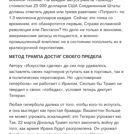
стоимостью 25 000 долларов США Соединенные Штаты
должны ответить двумя или тремя ракетами «Пэтриот» по
1,3 миллиона долларов каждая. Сейчас это гонка со
временем: кто обанкротится первым, Стражи исламской
революции или Пентагон? Но дело не только в экономке,
американские запасы истощаются, и военно-
промышленный комплекс не в состоянии пополнить их в
краткосрочной перспективе.
МЕТОД ТРАМПА ДОСТИГ СВОЕГО ПРЕДЕЛА
Автору «Искусства сделки» до сих пор удавалось
заставлять своих партнеров уступать как в торговых, так и
в политических переговорах. Но «достоверная
гипербола» не работает с Ираном. Сколько бы Трамп ни
твердил о своих «победах», условия теперь диктует
Тегеран.
Любая гипербола далека от того, чтобы кого-то испугать,
и она выглядит как простая бравада. Вашингтон больше
не может угрожать эскалацией; это Тегеран угрожает ею.
Так, 22 марта Дональд Трамп хотел закончить войну до
того, как армия Ирана будут разгромлена. Он угрожал