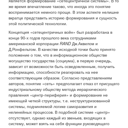
является формирование «сетецентричной системы». В то
же время впечатление таково, что иногда это понятие
воспринимается немного проще. В этом аспекте нелишне
вкратце представить историю формирования и сущность
этой политической технологии.
Концепция «сетецентричных войн» был разработана в
конце 90-х годов прошлого века сотрудниками
американской корпорации
RAND
Дж.Аквилом и
Д.Ронфельтом. В качестве исходной точки было принято
положение о том, что в информационном обществе
могущество государства (социума), в первую очередь,
зависит от возможности быть осведомленным, получить
информацию, способности реагировать на нее
соответствующим образом. Согласно представлениям
авторов, понятие «сеть» предполагает отказ от присущего
индустриальному обществу метода иерархического
правления «центр-периферия» и формирование не
имеющей четкой структуры, т.е. неструктуризованной
системы, подчиняемой логике саморазвития и
нелинейных процессов. В подобной системе «центр»
отсутствует, однако каждый из звеньев, входящих в
систему, может взять на себя функции руководящего