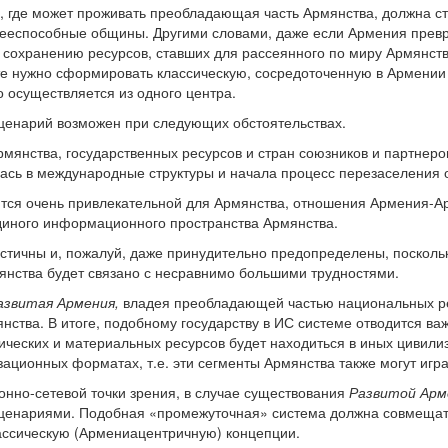
, где может проживать преобладающая часть Армянства, должна ст
дееспособные общины. Другими словами, даже если Армения прев
к сохранению ресурсов, ставших для рассеянного по миру Армянст
те нужно сформировать классическую, сосредоточенную в Армении 
 осуществляется из одного центра.
ценарий возможен при следующих обстоятельствах.
рмянства, государственных ресурсов и стран союзников и партнеро
ась в международные структуры и начала процесс перезаселения
тся очень привлекательной для Армянства, отношения Армения-А
иного информационного пространства Армянства.
истичны и, пожалуй, даже принудительно предопределены, поскол
янства будет связано с несравнимо большими трудностями.
азвитая Армения,
владея преобладающей частью национальных ре
нства. В итоге, подобному государству в ИС системе отводится ва
ических и материальных ресурсов будет находиться в иных цивилиз
зационных форматах, т.е. эти сегменты Армянства также могут игр
нно-сетевой точки зрения, в случае существования
Развитой Арм
енариями. Подобная «промежуточная» система должна совмещать
ассическую (Армениацентричную) концепции.