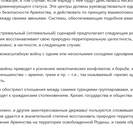
 пожалуй, в том случае, если наряду с ней будут действовать нес
 доминирующего статуса. Эти центры должны руководствоваться е
безопасности Армянства, и действовать по принципу взаимопомо
между своими звеньями. Системы, обеспечивающие подобное взаи
стремальный (оптимальный) сценарий предполагает следующие раз
ия восстанавливает свою природно-территориальную целостность,
можно, в частности, в следующем случае:
окомасштабную войну с одним или несколькими соседями одноврем
 войны приводит к усилению межэтнических конфликтов; к борьбе, 
еньшинства – армяне, греки и пр. – т.е., так называемый «кризис
ть.
 обостряют отношения между самими турецкими группировками, 
водят к гражданским столкновениям. Кризис государства и общест
можно, и другие заинтересованные державы) пользуются сложившей
им удается в значительной степени восстановить природно-терри
чение Армянства на территории освобожденной Родины, и таким о