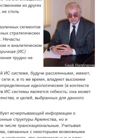
ственники из других
 не столь
азличных сегментов
ных стратегических
т. Нечасты
ком и аналитическом
ричная (ИС)
рения трудно не
й ИС системе, будучи рассеянными, имеют,
сети и, в то же время, владеют высокими
определенные идеологические (в контексте
в ИС системы является гибкость: она может
янства, и целей, выбранных для данного
ребует исчерпывающей информации о
онные структуры Армянства, но и
ом числе транснациональные. Учитывая
тва, связанных с некоторыми возможными
в частности, два экстремальных и один