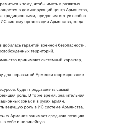
ремиться к тому, чтобы иметь в развитых
ращается в доминирующий центр Армянства,
ва традиционными, придав им статус особых
ИС систему организации Армянства, когда
в добилась гарантий военной безопасности,
 освобожденных территорий.
рмянство принимают системный характер,
ьку для неразвитой Армении формирование
сурсов, будет представлять самый
жнейшая роль. В то же время, значительная
ационных зонах и в руках армян,
ать ведущую роль в ИС системе Армянства.
ении
Армения занимает среднюю позицию
 в себе и нелинейную