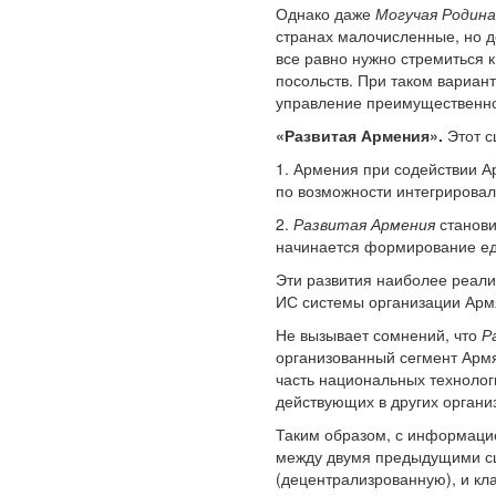
Однако даже
Могучая Родина
странах малочисленные, но 
все равно нужно стремиться 
посольств. При таком вариан
управление преимущественно
«Развитая Армения».
Этот с
1. Армения при содействии А
по возможности интегрировал
2.
Развитая Армения
станови
начинается формирование ед
Эти развития наиболее реал
ИС системы организации Арм
Не вызывает сомнений, что
Р
организованный сегмент Армя
часть национальных технолог
действующих в других органи
Таким образом, с информацио
между двумя предыдущими сц
(децентрализрованную), и кл