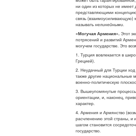
может быть гарантированной,
ни один из которых не имеет
представляющими концепцию 
связь (взаимоусиливающую) 
называть
нелинейными
.
«Могучая Армения».
Этот эк
потрясений и развитий Армен
могучем государстве. Это воз
1. Турция вовлекается в шир
Грецией).
2. Неудачный для Турции ход
также другие национальные м
военно-политическую плоскос
3. Вышеупомянутые процессы
ориентации, и, наконец, при
характер.
4. Армения и Армянство (воз
расчленению этой страны, и 
шагом становится сосредото
государство.