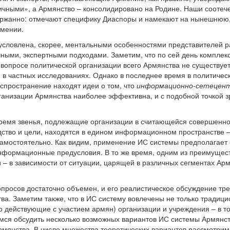
ными», а Армянство – консолидировано на Родине. Наши соотече
ержанно: отмечают специфику Диаспоры и намекают на нынешнюю,
рмении.
условлена, скорее, ментальными особенностями представителей р
ными, экспертными подходами. Заметим, что по сей день комплекс
 вопросе политической организации всего Армянства не существуе
 в частных исследованиях. Однако в последнее время в политичес
спространение находят идеи о том, что
информационно-сетецент
ганизации Армянства наиболее эффективна, и с подобной точкой з
время звенья, подлежащие организации в считающейся совершенно
дство и цели, находятся в едином информационном пространстве – 
амостоятельно. Как видим, применение ИС системы предполагает 
нформационные предусловия. В то же время, одним из преимущест
– в зависимости от ситуации, царящей в различных сегментах Арм
просов достаточно объемен, и его реалистическое обсуждение т
ва. Заметим также, что в ИС систему вовлечены не только традици
 действующие с участием армян) организации и учреждения – в т
мся обсудить несколько возможных вариантов ИС системы Армянс
янства. В числе множества теоретических вариантов рассмотрим, 