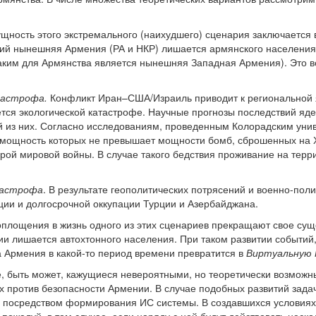
щность этого экстремального (наихудшего) сценария заключается
тий нынешняя Армения (РА и НКР) лишается армянского населения
каким для Армянства является нынешняя Западная Армения). Это в
тастрофа.
Конфликт Иран–США/Израиль приводит к региональной я
тся экологической катастрофе. Научные прогнозы последствий яд
 из них. Согласно исследованиям, проведенным Колорадским унив
мощность которых не превышает мощности бомб, сброшенных на Хи
торой мировой войны. В случае такого бедствия проживание на те
тастрофа
. В результате геополитических потрясений и военно-пол
ии и долгосрочной оккупации Турции и Азербайджана.
оплощения в жизнь одного из этих сценариев прекращают свое сущ
и лишается автохтонного населения. При таком развитии событий
 а Армения в какой-то период времени превратится в
Виртуальную 
, быть может, кажущиеся невероятными, но теоретически возможн
х против безопасности Армении. В случае подобных развитий зада
 посредством формирования ИС системы. В создавшихся условиях 