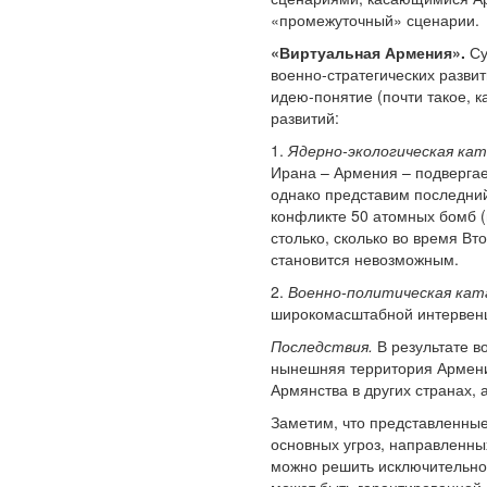
«промежуточный» сценарии.
«Виртуальная Армения».
Су
военно-стратегических разви
идею-понятие (почти такое, 
развитий:
1.
Ядерно-экологическая ка
Ирана – Армения – подвергае
однако представим последний
конфликте 50 атомных бомб (
столько, сколько во время В
становится невозможным.
2.
Военно-политическая ка
широкомасштабной интервенц
Последствия.
В результате в
нынешняя территория Армени
Армянства в других странах,
Заметим, что представленные
основных угроз, направленны
можно решить исключительно