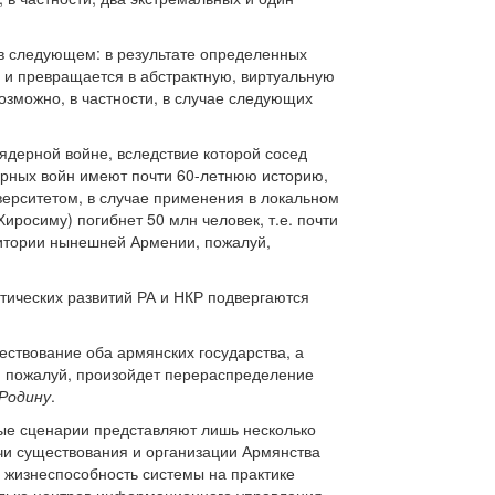
 в следующем: в результате определенных
 и превращается в абстрактную, виртуальную
озможно, в частности, в случае следующих
дерной войне, вследствие которой сосед
ерных войн имеют почти 60-летнюю историю,
ерситетом, в случае применения в локальном
росиму) погибнет 50 млн человек, т.е. почти
рритории нынешней Армении, пожалуй,
итических развитий РА и НКР подвергаются
ествование оба армянских государства, а
, пожалуй, произойдет перераспределение
Родину
.
ые сценарии представляют лишь несколько
чи существования и организации Армянства
жизнеспособность системы на практике