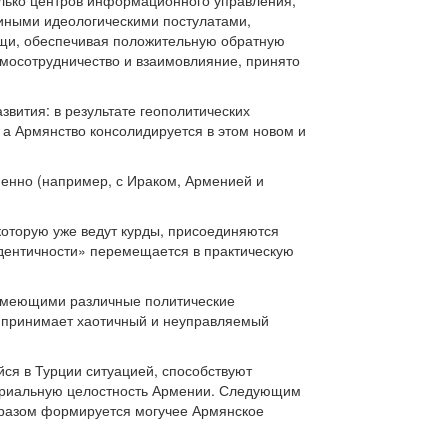
колько центров информационного управления,
диными идеологическими постулатами,
щи, обеспечивая положительную обратную
мосотрудничество и взаимовлияние, принято
вития: в результате геополитических
 а Армянство консолидируется в этом новом и
енно (например, с Ираком, Арменией и
которую уже ведут курды, присоединяются
 идентичности» перемещается в практическую
имеющими различные политические
ва принимает хаотичный и неуправляемый
ся в Турции ситуацией, способствуют
ториальную целостность Армении. Следующим
бразом формируется могучее Армянское