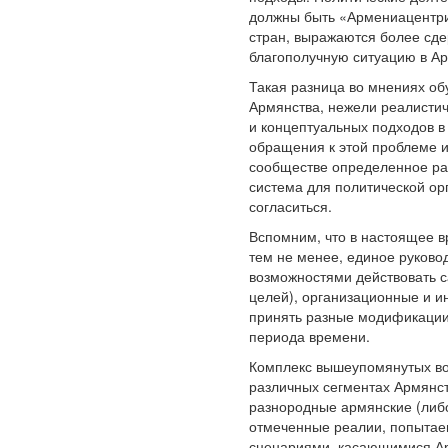
должны быть «Армениацентрич
стран, выражаются более сд
благополучную ситуацию в А
Такая разница во мнениях об
Армянства, нежели реалистич
и концептуальных подходов в
обращения к этой проблеме и
сообществе определенное ра
система для политической ор
согласиться.
Вспомним, что в настоящее 
тем не менее, единое руково
возможностями действовать с
целей), организационные и и
принять разные модификации 
периода времени.
Комплекс вышеупомянутых во
различных сегментах Армянст
разнородные армянские (либо
отмеченные реалии, попытае
сценариями, касающимися Арм