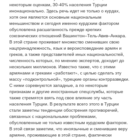
некоторым оценкам, 30-40% населения Турции
инонационально. Здесь речь идет не только о курдах,
хотя они являются основным национальным
меньшинством и сегодня именно курдским фактором
обусловлена расшатанность прежде крепких
союзнических отношений Вашингтон–Тель-Авив–Анкара.
В этой стране проживает множество сменивших свою
нацпринадлежность, язык и вероисповедание армян и
греков, а также представителей иных национальностей,
численность которых, по мнению экспертов, доходит до
нескольких миллионов. Известно также, что с этими
армянами и греками «работают», с целью сделать эту
массу «подконтрольной», турецкие органы контрразведки.
С ними соревнуются западные, а по некоторым
признакам и другие иностранные спецслужбы, которые
также стремятся взять под свое влияние эту часть
населения Турции. В результате всего этого в Турции
стали заметны тенденции обострения противоречий,
связанных с национальными проблемами,
обусловленные не только известным курдским фактором.
В этой связи заметим, что иноязычные и сменившие веру
армяне, проживающие в этой стране, фактически