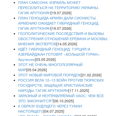
ПЛАН САМСОНА: ИЗРАИЛЬ МОЖЕТ
ПЕРЕСЕЛИТЬСЯ НА ТЕРРИТОРИЮ УКРАИНЫ.
ГАГИК АРУТЮНЯН
[19.07.2026]
ПЛАН ГЕНОЦИДА АРМЯН ДАЛИ СИОНИСТЫ.
АРМЕНИЮ ОЖИДАЕТ ГИБРИДНЫЙ ГЕНОЦИД.
ГАГИК АРУТЮНЯН
[19.07.2026]
ГЕОПОЛИТИЧЕСКИЕ ПОСЛЕДСТВИЯ И ВЫЗОВЫ
ОБОСТРЕНИЯ ОТНОШЕНИЙ ЕРЕВАНА И МОСКВЫ:
МНЕНИЯ ЭКСПЕРТОВ
[14.05.2026]
ИДЁТ ГИБРИДНЫЙ ГЕНОЦИД: ТУРЦИЯ И
АЗЕРБАЙДЖАН ГОТОВЯТ «БОЛЬШОЙ ТУРАН».
Арутюнян
[03.05.2026]
ЭТОТ НЕ ОЧЕНЬ МНОГОПОЛЯРНЫЙ
МИР
[05.04.2026]
ЭТОТ НОВЫЙ МИРОВОЙ ПОРЯДОК
[21.02.2026]
РОССИЯ ВЕЛА 12–13 ВОЙН ПРОТИВ ТЮРКСКИХ
ГОСУДАРСТВ, ЗАЩИЩАЯ ХРИСТИАНСКИЕ
НАРОДЫ. ГАГИК АРУТЮНЯН
[17.11.2025]
ЗАРАЗНЫЙ И НЕУПРАВЛЯЕМЫЙ ХАОС: ЧЕМ ВСЕ
ЭТО ЗАКОНЧИТСЯ?
[06.10.2025]
К ОБРАЗУ БУДУЩЕГО ЧЕРЕЗ ТУМАН
НАСТОЯЩЕГО
[04.07.2025]