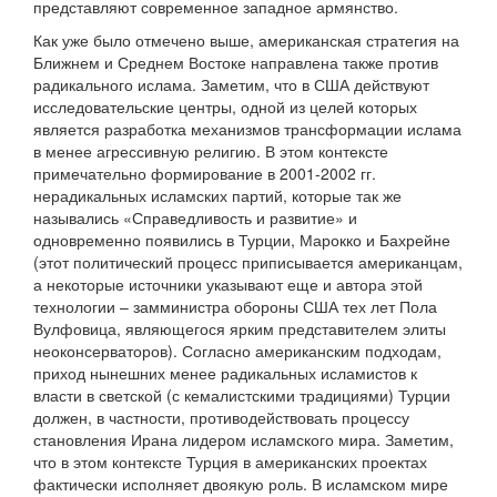
представляют современное западное армянство.
Как уже было отмечено выше, американская стратегия на
Ближнем и Среднем Востоке направлена также против
радикального ислама. Заметим, что в США действуют
исследовательские центры, одной из целей которых
является разработка механизмов трансформации ислама
в менее агрессивную религию. В этом контексте
примечательно формирование в 2001-2002 гг.
нерадикальных исламских партий, которые так же
назывались «Справедливость и развитие» и
одновременно появились в Турции, Марокко и Бахрейне
(этот политический процесс приписывается американцам,
а некоторые источники указывают еще и автора этой
технологии – замминистра обороны США тех лет Пола
Вулфовица, являющегося ярким представителем элиты
неоконсерваторов). Согласно американским подходам,
приход нынешних менее радикальных исламистов к
власти в светской (с кемалистскими традициями) Турции
должен, в частности, противодействовать процессу
становления Ирана лидером исламского мира. Заметим,
что в этом контексте Турция в американских проектах
фактически исполняет двоякую роль. В исламском мире