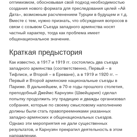
оптимизмом, обосновывая свой подход необходимостью
создания нового формата для преследования целей «Ай
Дата», возможным расчленением Турции в будущем и т.д.
Вместе с тем, нужно признать, что обсуждения вопросов в
связи с созывом Съезда западного армянства носят
частный характер, тогда как проблема имеет
общенациональное значение.
Краткая предыстория
Как известно, в 1917 и 1919 гг. состоялись два съезда
западного армянства (соответственно, Первый – в
Тифлисе, и Второй – в Ереване), а в 1919 и 1920 гг. –
Первый и Второй армянские национальные съезды в
Париже. В дальнейшем, в 70-е годы прошлого столетия,
преподобный Джеймс Карнузян (Швейцария) сделал
попытку продолжить эту традицию и дважды организовал
собрания, которые по своему смысловому наполнению
должны были стать правопреемниками указанных
западно-армянских и общенациональных съездов.
Однако эти мероприятия не дали существенных
результатов, и Карнузян прекратил деятельность в этом
направлении.