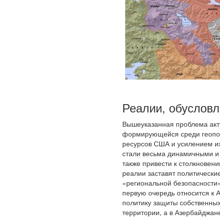
Реалии, обуслов
Вышеуказанная проблема акт
формирующейся среди геопол
ресурсов США и усилением их
стали весьма динамичными и
также привести к столкновен
реалии заставят политически
«региональной безопасности»
первую очередь относится к 
политику защиты собственных
территории, а в Азербайджан