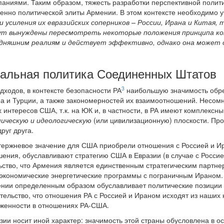
ниями. Таким образом, тяжесть разработки перспективной политики
енно политической элиты Армении. В этом контексте необходимо у
и усиления их евразийских соперников – России, Ирана и Китая, 
дут вынуждены пересмотреть некоторые положения принципа к
одняшним реалиям и действует эффективно, однако она может о
нальная политика Соединенных Штатов
3
дходов, в контексте безопасности РА
наибольшую значимость обре
а и Турции, а также закономерностей их взаимоотношений. Несом
интересов США, т.к. на ЮК и, в частности, в РА имеют комплексны
ическую и идеологическую
(или цивилизационную) плоскости. Пр
руг друга.
стержневое значение для США приобрели отношения с Россией и И
ения, обуславливают стратегию США в Евразии (в случае с Россией
ьство, что Армения является единственным стратегическим партнер
кономические энергетические программы с пограничным Ираном. М
ении определенным образом обуславливает политические позиции 
тельство, что отношения РА с Россией и Ираном исходят из наших 
яженности в отношениях РА-США.
зии носит иной характер: значимость этой страны обусловлена в о