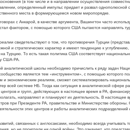
икосновения (в том числе и в направлении осуществления совместн
влении, определенный импульс придает и развал однополюсной си
обственного места в формирующемся новом миропорядке.
еговорах с Анкарой, в качестве аргумента, Вашингтон часто исполь
 стал фактором, с помощью которого США пытаются направлять ту
реалии свидетельствуют о том, что противоречия Турции (предс
яжной и стратегических характер и имеют тенденцию к углублению
 на Турцию. То есть такая политика США соответствует националь
у США-РА.
 аналитической школы необходимо причислить к ряду задач Наци
е сообщество является тем «инструментом», с помощью которого по
м и экономическим реалиям, сможет систематизировать националь
ер всей системе НБ. Тогда как ситуация в аналитической сфере ра
 центров и групп, действующих в настоящее время в РА, финансиру
полагать, направляют и планируют их деятельность. В настоящее 
тров при Президенте РА, правительстве и Министерстве обороны.
ятельности этих центров и работы аналитических подразделений 
итий, связанных с англосаксами, необходимо всегда учитывать то 
ния, но не проиграли ни одной войны. Это означает, что представ