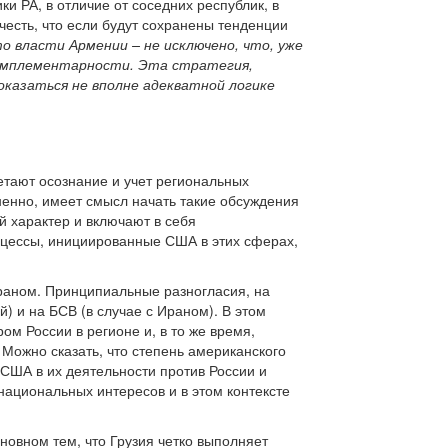
 РА, в отличие от соседних республик, в
честь, что если будут сохранены тенденции
то власти Армении – не исключено, что, уже
омплементарности. Эта стратегия,
казаться не вполне адекватной логике
тают осознание и учет региональных
ненно, имеет смысл начать такие обсуждения
й характер и включают в себя
оцессы, инициированные США в этих сферах,
раном. Принципиальные разногласия, на
) и на БСВ (в случае с Ираном). В этом
ом России в регионе и, в то же время,
ожно сказать, что степень американского
США в их деятельности против России и
национальных интересов и в этом контексте
сновном тем, что Грузия четко выполняет