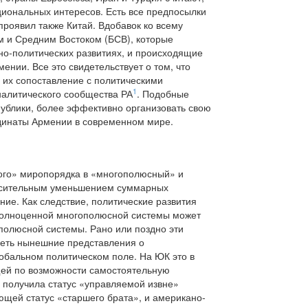
ациональных интересов. Есть все предпосылки
проявил также Китай. Вдобавок ко всему
м и Средним Востоком (БСВ), которые
о-политических развитиях, и происходящие
нии. Все это свидетельствует о том, что
 их сопоставление с политическими
1
налитического сообщества РА
. Подобные
публики, более эффективно организовать свою
рдинаты Армении в современном мире.
ого» миропорядка в «многополюсный» и
носительным уменьшением суммарных
ие. Как следствие, политические развития
полноценной многополюсной системы может
ополюсной системы. Рано или поздно эти
реть нынешние представления о
лобальном политическом поле. На ЮК это в
ящей по возможности самостоятельную
и получила статус «управляемой извне»
ющей статус «старшего брата», и американо-