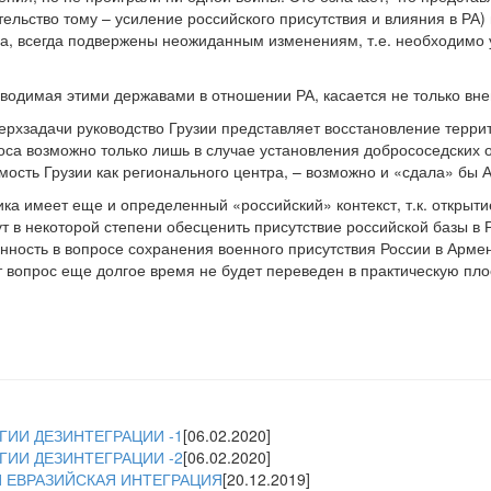
тельство тому – усиление российского присутствия и влияния в РА
а, всегда подвержены неожиданным изменениям, т.е. необходимо у
оводимая этими державами в отношении РА, касается не только вне
ерхзадачи руководство Грузии представляет восстановление терри
роса возможно только лишь в случае установления добрососедских о
имость Грузии как регионального центра, – возможно и «сдала» б
ика имеет еще и определенный «российский» контекст, т.к. открыт
 в некоторой степени обесценить присутствие российской базы в Р
онность в вопросе сохранения военного присутствия России в Арме
т вопрос еще долгое время не будет переведен в практическую пло
ИИ ДЕЗИНТЕГРАЦИИ -1
[06.02.2020]
ИИ ДЕЗИНТЕГРАЦИИ -2
[06.02.2020]
 ЕВРАЗИЙСКАЯ ИНТЕГРАЦИЯ
[20.12.2019]