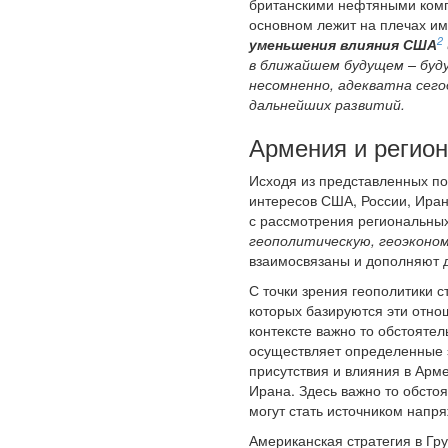
британскими нефтяными компа
основном лежит на плечах им
2
уменьшения влияния США
в ближайшем будущем – бу
несомненно, адекватна сег
дальнейших развитий.
Армения и регио
Исходя из представленных по
интересов США, России, Иран
с рассмотрения региональных 
геополитическую, геоэконом
взаимосвязаны и дополняют д
С точки зрения геополитики 
которых базируются эти отнош
контексте важно то обстоятел
осуществляет определенные э
присутствия и влияния в Арм
Ирана. Здесь важно то обстоя
могут стать источником напр
Американская стратегия в Гру