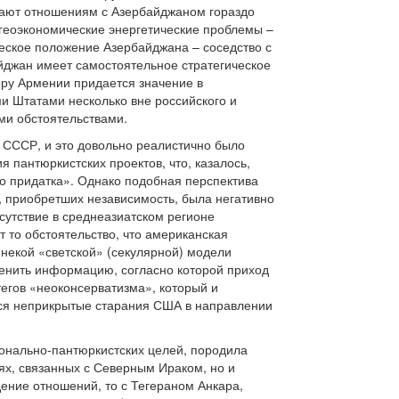
дают отношениям с Азербайджаном гораздо
 геоэкономические энергетические проблемы –
ческое положение Азербайджана – соседство с
айджан имеет самостоятельное стратегическое
ору Армении придается значение в
и Штатами несколько вне российского и
ми обстоятельствами.
 СССР, и это довольно реалистично было
 пантюркистских проектов, что, казалось,
о придатка». Однако подобная перспектива
, приобретших независимость, была негативно
исутствие в среднеазиатском регионе
то обстоятельство, что американская
 некой «светской» (секулярной) модели
оценить информацию, согласно которой приход
тегов «неоконсерватизма», который и
ся неприкрытые старания США в направлении
онально-пантюркистских целей, породила
ях, связанных с Северным Ираком, но и
ение отношений, то с Тегераном Анкара,