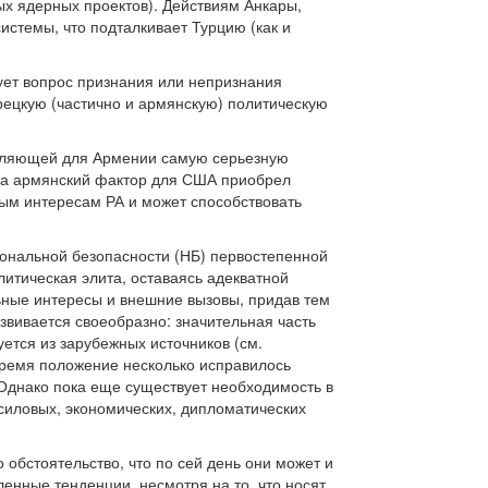
ых ядерных проектов). Действиям Анкары,
стемы, что подталкивает Турцию (как и
зует вопрос признания или непризнания
рецкую (частично и армянскую) политическую
тавляющей для Армении самую серьезную
, а армянский фактор для США приобрел
ным интересам РА и может способствовать
ональной безопасности (НБ) первостепенной
литическая элита, оставаясь адекватной
ные интересы и внешние вызовы, придав тем
звивается своеобразно: значительная часть
ется из зарубежных источников (см.
время положение несколько исправилось
 Однако пока еще существует необходимость в
силовых, экономических, дипломатических
обстоятельство, что по сей день они может и
ленные тенденции, несмотря на то, что носят