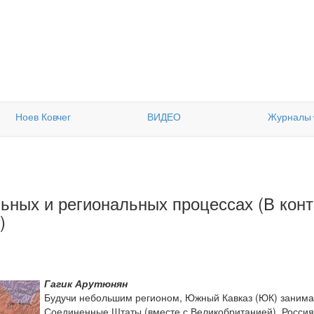
Ноев Ковчег
ВИДЕО
Журналы
ьных и региональных процессах (В кон
)
Гагик Арутюнян
Будучи небольшим регионом, Южный Кавказ (ЮК) занимае
Соединенные Штаты (вместе с Великобританией), Россия,