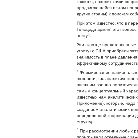
кажется, находит точки сопр
продвигающейся в этом напра
другие страны) к поискам с
При этом известно, что в пер
Геноцида армян: этот вопрос
5
элиту
.
Эти вкратце представленные 
угрозу) с США приобрели зат
значимость в плане давления
эффективному сотрудничеств
1
Формирование национальной
важности, т.к. аналитическо
внешним военно-политически
самым концептуальный характ
известных нам аналитических
Приложение), которые, надо 
созданием аналитических цен
определенной координации де
структур.
2
При рассмотрении любых разв
проигрывали отдельные сраже