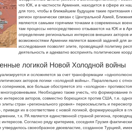
что ЮК, и в частности Армения, находится в сфере их н
для того, чтобы в ближайшем будущем такие притязания 
регион органически связан с Центральной Азией, Ближни
являются самыми горячими точками в современных военн
там процессы непосредственно отзываются на ЮК и в Арме
определение региональных интересов внешних акторов и
возможностями Армении является важной задачей для а
исследования позволят элите, проводящей политику рес
деятельность и адекватно воспринять политические коо
ленные логикой Новой Холодной войны
уализируется и осложняется за счет трансформации «однополюсн
итических акторов логики «холодной войны». Параллельно с от
 соперников, все больше обостряется это «холодное» противостоян
 многоуровневыми. Необходимо также учесть, что формирование 
ию интересов акторов, совместно борющихся против США, т.е. одн
е элиты стран «регионального уровня» переосмыслить и пересмот
, приведя их в соответствие с новой логикой, формирующейся в г
Армении, т.к. РА является единственной страной региона, провод
 интересов. Согласно ряду критериев, соседняя Грузия фактическ
е утвердилось своеобразное двоевластие, созданное Турцией, име