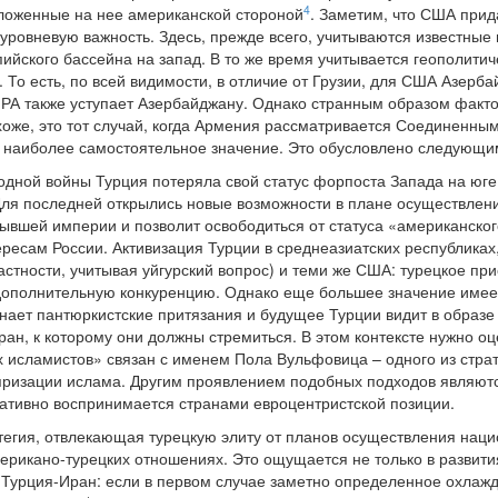
4
зложенные на нее американской стороной
. Заметим, что США при
уровневую важность. Здесь, прежде всего, учитываются известные
пийского бассейна на запад. В то же время учитывается геополити
 То есть, по всей видимости, в отличие от Грузии, для США Азерб
 РА также уступает Азербайджану. Однако странным образом факт
же, это тот случай, когда Армения рассматривается Соединенным
т наиболее самостоятельное значение. Это обусловлено следующи
дной войны Турция потеряла свой статус форпоста Запада на юге
ля последней открылись новые возможности в плане осуществления
ывшей империи и позволит освободиться от статуса «американског
ересам России. Активизация Турции в среднеазиатских республиках
астности, учитывая уйгурский вопрос) и теми же США: турецкое пр
ополнительную конкуренцию. Однако еще большее значение имеет 
знает пантюркистские притязания и будущее Турции видит в образе
тран, к которому они должны стремиться. В этом контексте нужно 
х исламистов» связан с именем Пола Вульфовица – одного из стра
яризации ислама. Другим проявлением подобных подходов являют
егативно воспринимается странами евроцентристской позиции.
егия, отвлекающая турецкую элиту от планов осуществления наци
ерикано-турецких отношениях. Это ощущается не только в развити
 Турция-Иран: если в первом случае заметно определенное охлажд