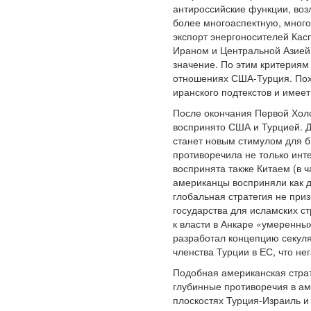
антироссийские функции, во
более многоаспектную, много
экспорт энергоносителей Кас
Ираном и Центральной Азией.
значение. По этим критериям
отношениях США-Турция. Похо
иранского подтекстов и имее
После окончания Первой Холо
воспринято США и Турцией. Д
станет новым стимулом для б
противоречила не только инт
воспринята также Китаем (в ч
американцы восприняли как д
глобальная стратегия не при
государства для исламских с
к власти в Анкаре «умеренны
разработал концепцию секул
членства Турции в ЕС, что н
Подобная американская страт
глубинные противоречия в ам
плоскостях Турция-Израиль и