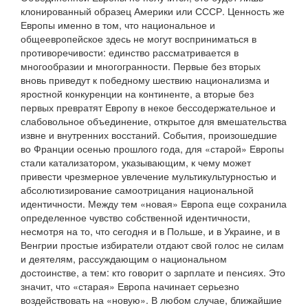
клонированный образец Америки или СССР. Ценность же
Европы именно в том, что национальное и
общеевропейское здесь не могут восприниматься в
противоречивости: единство рассматривается в
многообразии и многогранности. Первые без вторых
вновь приведут к победному шествию национализма и
яростной конкуренции на континенте, а вторые без
первых превратят Европу в некое бессодержательное и
слабовольное объединение, открытое для вмешательства
извне и внутренних восстаний. События, произошедшие
во Франции осенью прошлого года, для «старой» Европы
стали катализатором, указывающим, к чему может
привести чрезмерное увлечение мультикультурностью и
абсолютизирование самоотрицания национальной
идентичности. Между тем «новая» Европа еще сохранила
определенное чувство собственной идентичности,
несмотря на то, что сегодня и в Польше, и в Украине, и в
Венгрии простые избиратели отдают свой голос не силам
и деятелям, рассуждающим о национальном
достоинстве, а тем: кто говорит о зарплате и пенсиях. Это
значит, что «старая» Европа начинает серьезно
воздействовать на «новую». В любом случае, ближайшие