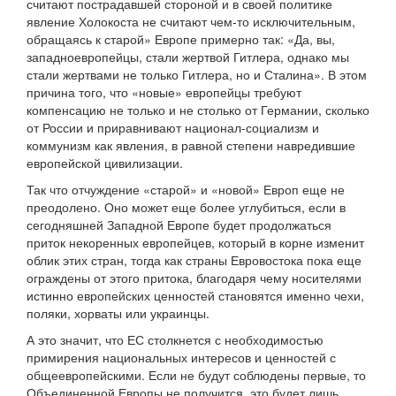
считают пострадавшей стороной и в своей политике
явление Холокоста не считают чем-то исключительным,
обращаясь к старой» Европе примерно так: «Да, вы,
западноевропейцы, стали жертвой Гитлера, однако мы
стали жертвами не только Гитлера, но и Сталина». В этом
причина того, что «новые» европейцы требуют
компенсацию не только и не столько от Германии, сколько
от России и приравнивают национал-социализм и
коммунизм как явления, в равной степени навредившие
европейской цивилизации.
Так что отчуждение «старой» и «новой» Европ еще не
преодолено. Оно может еще более углубиться, если в
сегодняшней Западной Европе будет продолжаться
приток некоренных европейцев, который в корне изменит
облик этих стран, тогда как страны Евровостока пока еще
ограждены от этого притока, благодаря чему носителями
истинно европейских ценностей становятся именно чехи,
поляки, хорваты или украинцы.
А это значит, что ЕС столкнется с необходимостью
примирения национальных интересов и ценностей с
общеевропейскими. Если не будут соблюдены первые, то
Объединенной Европы не получится, это будет лишь