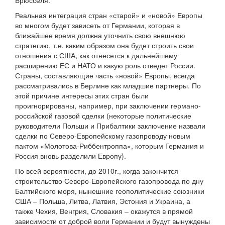
Брюсселя.
Реальная интеграция стран «старой» и «новой» Европы
во многом будет зависеть от Германии, которая в
ближайшее время должна уточнить свою внешнюю
стратегию, т.е. каким образом она будет строить свои
отношения с США, как отнесется к дальнейшему
расширению ЕС и НАТО и какую роль отведет России.
Страны, составляющие часть «новой» Европы, всегда
рассматривались в Берлине как младшие партнеры. По
этой причине интересы этих стран были
проигнорированы, например, при заключении германо-
российской газовой сделки (некоторые политические
руководители Польши и Прибалтики заключение назвали
сделки по Северо-Европейскому газопроводу новым
пактом «Молотова-Риббентроппа», которым Германия и
Россия вновь разделили Европу).
По всей вероятности, до 2010г., когда закончится
строительство Северо-Европейского газопровода по дну
Балтийского моря, нынешние геополитические союзники
США – Польша, Литва, Латвия, Эстония и Украина, а
также Чехия, Венгрия, Словакия – окажутся в прямой
зависимости от доброй воли Германии и будут вынуждены