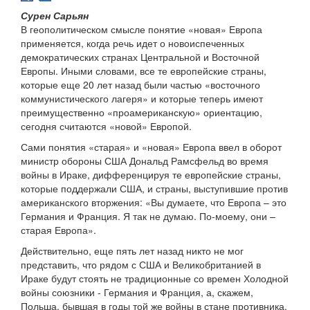
Сурен Сарьян
В геополитическом смысле понятие «новая» Европа
применяется, когда речь идет о новоиспеченных
демократических странах Центральной и Восточной
Европы. Иными словами, все те европейские страны,
которые еще 20 лет назад были частью «восточного
коммунистического лагеря» и которые теперь имеют
преимущественно «проамериканскую» ориентацию,
сегодня считаются «новой» Европой.
Сами понятия «старая» и «новая» Европа ввел в оборот
министр обороны США Дональд Рамсфельд во время
войны в Ираке, дифференцируя те европейские страны,
которые поддержали США, и страны, выступившие против
американского вторжения: «Вы думаете, что Европа – это
Германия и Франция. Я так не думаю. По-моему, они –
старая Европа».
Действительно, еще пять лет назад никто не мог
представить, что рядом с США и Великобританией в
Ираке будут стоять не традиционные со времен Холодной
войны союзники - Германия и Франция, а, скажем,
Польша, бывшая в годы той же войны в стане противника.