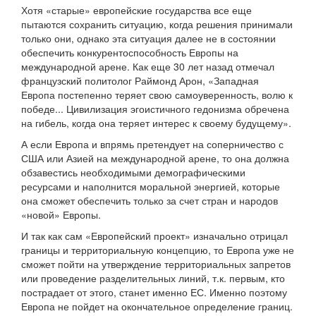
Хотя «старые» европейские государства все еще
пытаются сохранить ситуацию, когда решения принимали
только они, однако эта ситуация далее не в состоянии
обеспечить конкурентоспособность Европы на
международной арене. Как еще 30 лет назад отмечал
французский политолог Раймонд Арон, «Западная
Европа постепенно теряет свою самоуверенность, волю к
победе... Цивилизация эгоистичного гедонизма обречена
на гибель, когда она теряет интерес к своему будущему».
А если Европа и впрямь претендует на соперничество с
США или Азией на международной арене, то она должна
обзавестись необходимыми демографическими
ресурсами и наполнится моральной энергией, которые
она сможет обеспечить только за счет стран и народов
«новой» Европы.
И так как сам «Европейский проект» изначально отрицал
границы и территориальную концепцию, то Европа уже не
сможет пойти на утверждение территориальных запретов
или проведение разделительных линий, т.к. первым, кто
пострадает от этого, станет именно ЕС. Именно поэтому
Европа не пойдет на окончательное определение границ.