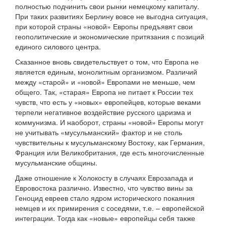
полностью подчинить свои рынки немецкому капиталу.
При таких развитиях Берлину вовсе не выгодна ситуация,
при которой страны «новой» Европы предъявят свои
геополитические и экономические притязания с позиций
единого силового центра.
Сказанное вновь свидетельствует о том, что Европа не
является единым, монолитным организмом. Различий
между «старой» и «новой» Европами не меньше, чем
общего. Так, «старая» Европа не питает к России тех
чувств, что есть у «новых» европейцев, которые веками
терпели негативное воздействие русского царизма и
коммунизма. И наоборот, страны «новой» Европы могут
не учитывать «мусульманский» фактор и не столь
чувствительны к мусульманскому Востоку, как Германия,
Франция или Великобритания, где есть многочисленные
мусульманские общины.
Даже отношение к Холокосту в случаях Еврозапада и
Евровостока различно. Известно, что чувство вины за
Геноцид евреев стало ядром исторического покаяния
немцев и их примирения с соседями, т.е. – европейской
интеграции. Тогда как «новые» европейцы себя также