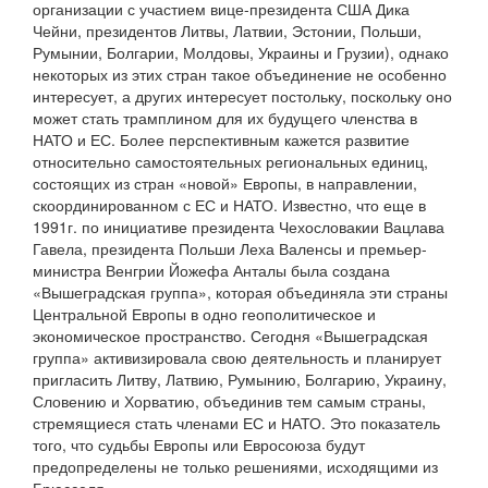
организации с участием вице-президента США Дика
Чейни, президентов Литвы, Латвии, Эстонии, Польши,
Румынии, Болгарии, Молдовы, Украины и Грузии), однако
некоторых из этих стран такое объединение не особенно
интересует, а других интересует постольку, поскольку оно
может стать трамплином для их будущего членства в
НАТО и ЕС. Более перспективным кажется развитие
относительно самостоятельных региональных единиц,
состоящих из стран «новой» Европы, в направлении,
скоординированном с ЕС и НАТО. Известно, что еще в
1991г. по инициативе президента Чехословакии Вацлава
Гавела, президента Польши Леха Валенсы и премьер-
министра Венгрии Йожефа Анталы была создана
«Вышеградская группа», которая объединяла эти страны
Центральной Европы в одно геополитическое и
экономическое пространство. Сегодня «Вышеградская
группа» активизировала свою деятельность и планирует
пригласить Литву, Латвию, Румынию, Болгарию, Украину,
Словению и Хорватию, объединив тем самым страны,
стремящиеся стать членами ЕС и НАТО. Это показатель
того, что судьбы Европы или Евросоюза будут
предопределены не только решениями, исходящими из