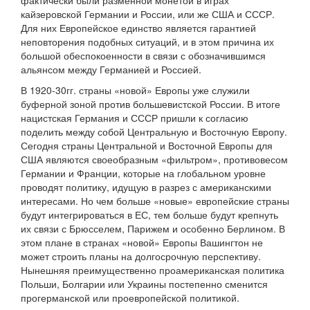
фактически были разменной монетой в играх
кайзеровской Германии и России, или же США и СССР.
Для них Европейское единство является гарантией
неповторения подобных ситуаций, и в этом причина их
большой обеспокоенности в связи с обозначившимся
альянсом между Германией и Россией.
В 1920-30гг. страны «новой» Европы уже служили
буферной зоной против большевистской России. В итоге
нацистская Германия и СССР пришли к согласию
поделить между собой Центральную и Восточную Европу.
Сегодня страны Центральной и Восточной Европы для
США являются своеобразным «фильтром», противовесом
Германии и Франции, которые на глобальном уровне
проводят политику, идущую в разрез с американскими
интересами. Но чем больше «новые» европейские страны
будут интегрироваться в ЕС, тем больше будут крепнуть
их связи с Брюсселем, Парижем и особенно Берлином. В
этом плане в странах «новой» Европы Вашингтон не
может строить планы на долгосрочную перспективу.
Нынешняя преимущественно проамериканская политика
Польши, Болгарии или Украины постепенно сменится
прогерманской или проевропейской политикой.