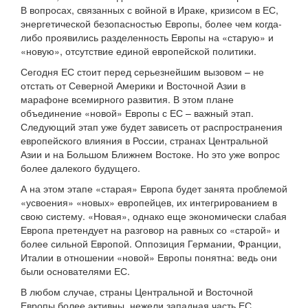
В вопросах, связанных с войной в Ираке, кризисом в ЕС,
энергетической безопасностью Европы, более чем когда-
либо проявились разделенность Европы на «старую» и
«новую», отсутствие единой европейской политики.
Сегодня ЕС стоит перед серьезнейшим вызовом – не
отстать от Северной Америки и Восточной Азии в
марафоне всемирного развития. В этом плане
объединение «новой» Европы с ЕС – важный этап.
Следующий этап уже будет зависеть от распространения
европейского влияния в России, странах Центральной
Азии и на Большом Ближнем Востоке. Но это уже вопрос
более далекого будущего.
А на этом этапе «старая» Европа будет занята проблемой
«усвоения» «новых» европейцев, их интегрированием в
свою систему. «Новая», однако еще экономически слабая
Европа претендует на разговор на равных со «старой» и
более сильной Европой. Оппозиция Германии, Франции,
Италии в отношении «новой» Европы понятна: ведь они
были основателями ЕС.
В любом случае, страны Центральной и Восточной
Европы более активны, нежели западная часть ЕС,