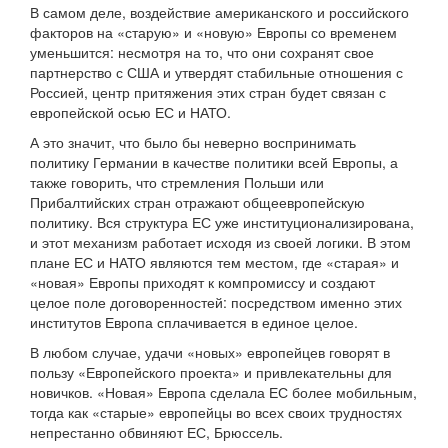
В самом деле, воздействие американского и российского
факторов на «старую» и «новую» Европы со временем
уменьшится: несмотря на то, что они сохранят свое
партнерство с США и утвердят стабильные отношения с
Россией, центр притяжения этих стран будет связан с
европейской осью ЕС и НАТО.
А это значит, что было бы неверно воспринимать
политику Германии в качестве политики всей Европы, а
также говорить, что стремления Польши или
Прибалтийских стран отражают общеевропейскую
политику. Вся структура ЕС уже институционализирована,
и этот механизм работает исходя из своей логики. В этом
плане ЕС и НАТО являются тем местом, где «старая» и
«новая» Европы приходят к компромиссу и создают
целое поле договоренностей: посредством именно этих
институтов Европа сплачивается в единое целое.
В любом случае, удачи «новых» европейцев говорят в
пользу «Европейского проекта» и привлекательны для
новичков. «Новая» Европа сделала ЕС более мобильным,
тогда как «старые» европейцы во всех своих трудностях
непрестанно обвиняют ЕС, Брюссель.