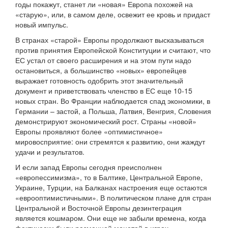
годы покажут, станет ли «новая» Европа похожей на
«старую», или, в самом деле, освежит ее кровь и придаст
новый импульс.
В странах «старой» Европы продолжают высказываться
против принятия Европейской Конституции и считают, что
ЕС устал от своего расширения и на этом пути надо
остановиться, а большинство «новых» европейцев
выражает готовность одобрить этот значительный
документ и приветствовать членство в ЕС еще 10-15
новых стран. Во Франции наблюдается спад экономики, в
Германии – застой, а Польша, Латвия, Венгрия, Словения
демонстрируют экономический рост. Страны «новой»
Европы проявляют более «оптимистичное»
мировосприятие: они стремятся к развитию, они жаждут
удачи и результатов.
И если запад Европы сегодня преисполнен
«европессимизма», то в Балтике, Центральной Европе,
Украине, Турции, на Балканах настроения еще остаются
«еврооптимистичными». В политическом плане для стран
Центральной и Восточной Европы дезинтеграция
является кошмаром. Они еще не забыли времена, когда