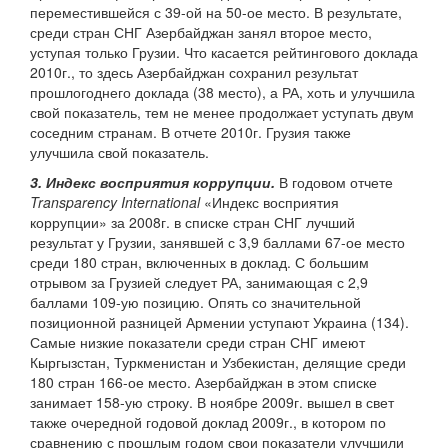
переместившейся с 39-ой на 50-ое место. В результате,
среди стран СНГ Азербайджан занял второе место,
уступая только Грузии. Что касается рейтингового доклада
2010г., то здесь Азербайджан сохранил результат
прошлогоднего доклада (38 место), а РА, хоть и улучшила
свой показатель, тем не менее продолжает уступать двум
соседним странам. В отчете 2010г. Грузия также
улучшила свой показатель.
3. Индекс восприятия коррупции.
В годовом отчете
Transparency International
«Индекс восприятия
коррупции» за 2008г. в списке стран СНГ лучший
результат у Грузии, занявшей с 3,9 баллами 67-ое место
среди 180 стран, включенных в доклад. С большим
отрывом за Грузией следует РА, занимающая с 2,9
баллами 109-ую позицию. Опять со значительной
позиционной разницей Армении уступают Украина (134).
Самые низкие показатели среди стран СНГ имеют
Кыргызстан, Туркменистан и Узбекистан, делящие среди
180 стран 166-ое место. Азербайджан в этом списке
занимает 158-ую строку. В ноябре 2009г. вышел в свет
также очередной годовой доклад 2009г., в котором по
сравнению с прошлым годом свои показатели улучшили