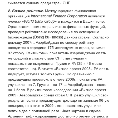
считается лучшим среди стран СНГ.
2. Бизнес-рейтинг.
Международная финансовая
организация
International Finance Corporation является
членом «World Bank Group»
и находится в Вашингтоне.
Организация, помимо различных финансовых функций,
проводит рейтинговые исследования по освещению
бизнес-среды (Doing bu¬siness) данной страны. Согласно
докладу 2007г., Азербайджан по своему рейтингу
находится в середине 175 исследуемых стран, занимая
97 строку. Рейтинговый показатель Азербайджана опять
же средний в списке стран СНГ, где лучшими
показателями выделяются Грузия и РА (35 и 46 места
соответственно). В отчете «Бизнес-проект 2008» РА опять
лидирует, уступая только Грузии. По сравнению с
предыдущим проектом, в отчете 2008г. показатель РА
улучшился на 7, Грузии – на 17, а Азербайджана – всего
на 1 балл. В рейтинговом исследовании «Бизнес-проект
2009» Азербайджан среди стран СНГ резко улучшил свой
результат: если в предыдущем докладе он занимал 96-ую
позицию, то в отчете 2009г. его показатель улучшился
почти в два с половиной раза. Иная картина в случае
Армении, зафиксировавшей достаточно резкий регресс и