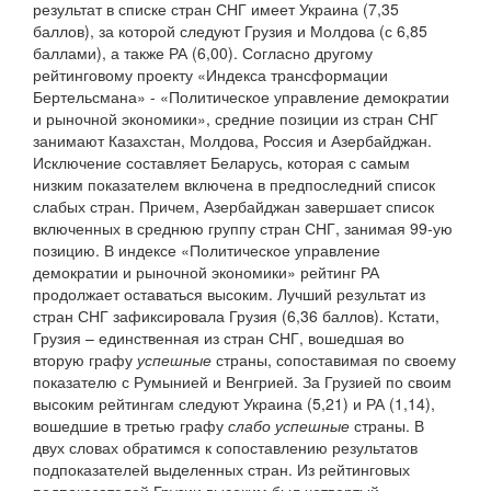
результат в списке стран СНГ имеет Украина (7,35
баллов), за которой следуют Грузия и Молдова (с 6,85
баллами), а также РА (6,00). Согласно другому
рейтинговому проекту «Индекса трансформации
Бертельсмана» - «Политическое управление демократии
и рыночной экономики», средние позиции из стран СНГ
занимают Казахстан, Молдова, Россия и Азербайджан.
Исключение составляет Беларусь, которая с самым
низким показателем включена в предпоследний список
слабых стран. Причем, Азербайджан завершает список
включенных в среднюю группу стран СНГ, занимая 99-ую
позицию. В индексе «Политическое управление
демократии и рыночной экономики» рейтинг РА
продолжает оставаться высоким. Лучший результат из
стран СНГ зафиксировала Грузия (6,36 баллов). Кстати,
Грузия – единственная из стран СНГ, вошедшая во
вторую графу
успешные
страны, сопоставимая по своему
показателю с Румынией и Венгрией. За Грузией по своим
высоким рейтингам следуют Украина (5,21) и РА (1,14),
вошедшие в третью графу
слабо успешные
страны. В
двух словах обратимся к сопоставлению результатов
подпоказателей выделенных стран. Из рейтинговых