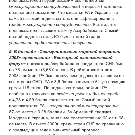
подпоказателей Грузии высоким был четвертый
(
международное сотрудничество
) и первый (потенциал
правления) показатели. Что касается РА и Украины, то
самый высокий подпоказатель они зафиксировали в
графе
международное сотрудничество.
Кстати, этот
подпоказатель высоким также у Азербайджана. Самый
низкий подпоказатель РА был в третьей графе –
управление эффективностью ресурсов.
5. В докладе «Стимулирование мировой торговли
2008» организации «Всемирный экономический
форум»
показатель Азербайджана среди стран СНГ был
на 76-ом месте (3,68 баллов). В рейтинговом отчете
2008г. рейтинг РА был наилучшим (в доклад включены не
все страны СНГ). РА с 3,9 балла занимала 61-ую позицию
среди 118 стран. По подпоказателям, рейтинг РА
особенно отличился во
входе на рынок и бизнес-среде
–
с 4,73 и 4,59 балла соответственно. Самый низкий
подпоказатель РА –
пограничное администрирование
–
87-ое место с 3.28 баллами. За Арменией следуют
Молдова и Украина, занявшие соответственно 62-ое и 68-
ое места. В отчете 2009г. среди стран СНГ по сравнению
с предыдущим годом значительный прогресс