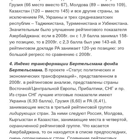
Грузия (66 место вместо 67), Молдова (89 – вместо 109),
Казахстан (120 – вместо 145) и все другие страны, за
исключением РА, Украины и трех среднеазиатских
республик – Таджикистана, Туркменистана и Узбекистана.
Значительным было улучшение рейтингового показателя
Азербайджана: если в 2008г. он с 1,9 балла занимал 158-
ую позицию, то в 2009г. с 2,3 балла был уже 143-ей. В
рейтинговом докладе РА занимает 120-ую позицию: это
большой регресс по сравнению с 2008г.
4. Индекс трансформации Бертельсмана фонда
Бертельсмана.
В проекте «Статус политических и
экономических трансформаций», представленном в
2008г. в рейтинговом анализе, представлены страны
Восточной/Центральной Европы, Прибалтики, СНГ и пр.
Из стран СНГ лучшие итоговые показатели имеют
Украина (6,93 балла), Грузия (6,60) и РА (6,41),
занимающие места в третьей рейтинговой группе
лидирующих
стран. За ними следуют Россия, Молдова,
Кыргызстан и Казахстан, занимающие места в четвертой,
ограниченной
рейтинговой группе. Что касается
Азербайджана, то он находится в списке предпоследних,
очень
ограниченных
стран. Сравнение рейтинговых