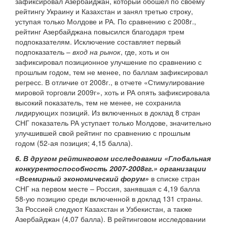
зафиксировал Азербайджан, который обошел по своему
рейтингу Украину и Казахстан и занял третью строку,
уступая только Молдове и РА. По сравнению с 2008г.,
рейтинг Азербайджана повысился благодаря трем
подпоказателям. Исключение составляет первый
подпоказатель –
вход на рынок
, где, хоть и он
зафиксировал позиционное улучшение по сравнению с
прошлым годом, тем не менее, по баллам зафиксировал
регресс. В отличие от 2008г., в отчете «Стимулирование
мировой торговли 2009г», хоть и РА опять зафиксировала
высокий показатель, тем не менее, не сохранила
лидирующих позиций. Из включенных в доклад 8 стран
СНГ показатель РА уступает только Молдове, значительно
улучшившей свой рейтинг по сравнению с прошлым
годом (52-ая позиция; 4,15 балла).
6. В другом рейтинговом исследовании «Глобальная
конкурентоспособность 2007-2008гг.» организации
«Всемирный экономический форум»
в списке стран
СНГ на первом месте – Россия, занявшая с 4,19 балла
58-ую позицию среди включенной в доклад 131 страны.
За Россией следуют Казахстан и Узбекистан, а также
Азербайджан (4,07 балла). В рейтинговом исследовании