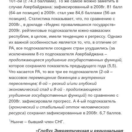
101-ой (с 74.3 баллами). То же самое можно заметить в
случае Азербайджана: зафиксированный в 2008г. 81 балл
(64-ая позиция) в 2009г. стал уже 84,6 баллами (56-ая
позиция). Статистика показывает, что, по сравнению с
2008г., в докладе «Индекс провалившихся государств»
2009г. рейтинговые подпоказатели южно-кавказских
республик, в целом, имели тенденцию к регрессу. Однако
их важной особенностью является то, что, в отличие от
РА, все подпоказатели соседних стран ухудшились (за
исключением 8-го подпоказателя Азербайджана –
продолжающееся ухудшение государственных функций,
которое сохранило показатель предыдущего года (5,5).
Что касается РА, то все три ее подпоказателя (2-ой –
массовое
перемещение беженцев и внутренних
переселенцев; 6-ой – резкий и/или глубокий
экономический спад и 8-ой - продолжающееся
ухудшение государственных функций
) по сравнению с
2008г. зафиксировали прогресс. А 4-ый подпоказатель
(
хронический и стабильный отток человеческого
ресурса
) сохранил зафиксированные в 2008г. 6,7 баллов.
1
Нынче – бывший член СНГ.
«Глобус Энергетическая и региональная