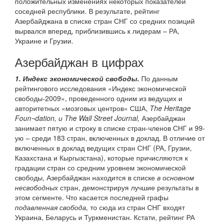
положительных изменениях некоторых показателей
соседней республики. В результате, рейтинг
Азербайджана в списке стран СНГ со средних позиций
вырвался вперед, приблизившись к лидерам – РА,
Украине и Грузии.
Азербайджан в цифрах
1. Индекс экономической свободы.
По данным
рейтингового исследования «Индекс экономической
свободы-2009», проведенного одним из ведущих и
авторитетных «мозговых центров» США,
The Heritage
Foun¬dation, и The Wall Street Journal,
Азербайджан
занимает пятую и строку в списке стран-членов СНГ и 99-
ую – среди 183 стран, включенных в доклад. В отличие от
включенных в доклад ведущих стран СНГ (РА, Грузии,
Казахстана и Кыргызстана), которые причисляются к
градации стран со средним уровнем экономической
свободы, Азербайджан находится в списке
в основном
несвободных
стран, демонстрируя лучшие результаты в
этом сегменте. Что касается последней графы
подавленная свобода,
то сюда из стран СНГ входят
Украина, Беларусь и Туркменистан. Кстати, рейтинг РА