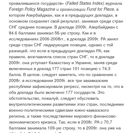
провалившихся государств» (
Failed States Index)
журнала
Foreign Policy Magazine и организации Fund for Piece,
в
котором Азербайджан, как и в предыдущих докладах, в
основном сохраняет свой результат, занимая среди стран
СНГ средние позиции. В докладе 2009г. Азербайджан с
84.6 баллами занимал 56-ую строку. Как и в
исследованиях 2006-2008гг., в докладе 2009г. РА занял
среди стран СНГ лидирующие позиции, однако с той
разницей, что если в предыдущих докладах РА, как
правило, возглавляла список стран СНГ, то в докладе
2009г. она уступает Казахстану и Украине, заняв среди
включенных в доклад 177 стран 101 позицию с 74.3
балла. В целом, следует заметить, что по сравнению с
2008г. в исследовании 2009г. все три закавказские
республики зафиксировали регресс, несмотря на то, что в
оба доклада было включено 177 государств. Это
обстоятельство, пожалуй, следует обусловить
внутриполитическими развитиями этих стран, последними
военно-политическими сдвигами южно-кавказского
региона, а также последствиями мирового финансово-
экономического кризиса. Так, если в 2008г. РА с 70,7
баллами занимала 109-ую строку, то в 2009г. она уже на