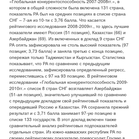
«Глобальная конкурентоспособность 2007-2008гг.», в
котором в общей сложности была включена 131 страна,
показатель РА был на средних позициях в списке страна
СНГ – 7-ая из 10-ти с 3,76 балла. Что касается
рейтингового исследования 2008-2009гг., то здесь лучшие
показатели имеют Россия (51 позиция), Казахстан (66) и
Азербайджан (69). Из включенных в доклад 9 стран СНГ
РА опять зафиксировала не столь высокий показатель (97
позиция; 3,73 балла) и заняла третью с конца позицию,
опережая только Таджикистан и Кыргызстан. Статистика
показывает, что РА по сравнению с предыдущим
исследованием, зафиксировала определенный регресс,
переместившись с 97 на 93 позицию. В рейтинговом
исследовании «Глобальная конкурентоспособность 2009-
2010гг.» список 8 стран СНГ возглавляет Азербайджан
(51-ая позиция), значительно улучшивший по сравнению
с предыдущим докладом свой рейтинговый показатель и
опередивший Россию и Казахстан. РА сохранила прежний
результат и с 3,71 балла занимает 97-ую позицию в
списке 133 государств. В этот доклад включен также
сравнительный анализ рейтинговых подпоказателей
отдельных стран. Из южно-кавказских республик РА по
своему рейтинговому показателю превосходит Грузию в