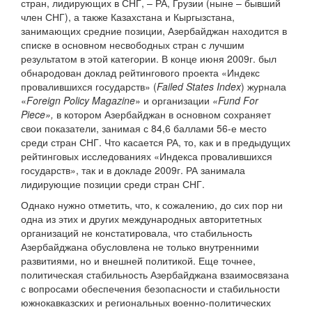
стран, лидирующих в СНГ, – РА, Грузии (ныне – бывший
член СНГ), а также Казахстана и Кыргызстана,
занимающих средние позиции, Азербайджан находится в
списке в основном несвободных стран с лучшим
результатом в этой категории. В конце июня 2009г. был
обнародован доклад рейтингового проекта «Индекс
провалившихся государств» (
Failed States Index
) журнала
«
Foreign Policy Magazine
» и организации
«Fund For
Piece»,
в котором Азербайджан в основном сохраняет
свои показатели, занимая с 84,6 баллами 56-е место
среди стран СНГ. Что касается РА, то, как и в предыдущих
рейтинговых исследованиях «Индекса провалившихся
государств», так и в докладе 2009г. РА занимала
лидирующие позиции среди стран СНГ.
Однако нужно отметить, что, к сожалению, до сих пор ни
одна из этих и других международных авторитетных
организаций не констатировала, что стабильность
Азербайджана обусловлена не только внутренними
развитиями, но и внешней политикой. Еще точнее,
политическая стабильность Азербайджана взаимосвязана
с вопросами обеспечения безопасности и стабильности
южнокавказских и региональных военно-политических