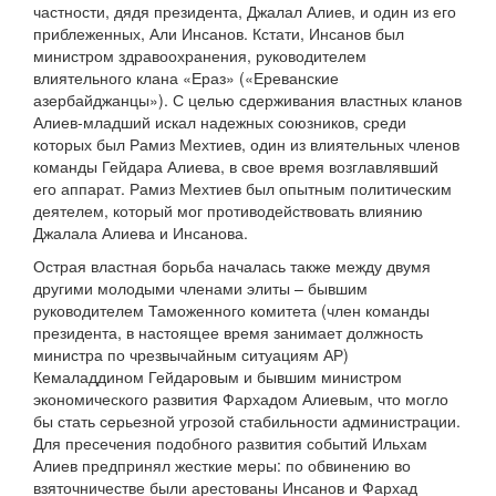
частности, дядя президента, Джалал Алиев, и один из его
приблеженных, Али Инсанов. Кстати, Инсанов был
министром здравоохранения, руководителем
влиятельного клана «Ераз» («Ереванские
азербайджанцы»). С целью сдерживания властных кланов
Алиев-младший искал надежных союзников, среди
которых был Рамиз Мехтиев, один из влиятельных членов
команды Гейдара Алиева, в свое время возглавлявший
его аппарат. Рамиз Мехтиев был опытным политическим
деятелем, который мог противодействовать влиянию
Джалала Алиева и Инсанова.
Острая властная борьба началась также между двумя
другими молодыми членами элиты – бывшим
руководителем Таможенного комитета (член команды
президента, в настоящее время занимает должность
министра по чрезвычайным ситуациям АР)
Кемаладдином Гейдаровым и бывшим министром
экономического развития Фархадом Алиевым, что могло
бы стать серьезной угрозой стабильности администрации.
Для пресечения подобного развития событий Ильхам
Алиев предпринял жесткие меры: по обвинению во
взяточничестве были арестованы Инсанов и Фархад