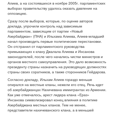
Алиев, а на состоявшихся в ноябре 2005г. парламентских
выборах правительству удалось оказать давление на
оппозицию.
Сразу после выборов, которые, по оценке авторов
доклада, упрочили контроль над зависимым
парламентом, зависящим от партии «Новый
Азербайджан» (ПНА) и Ильхама Алиева, Алиев-младший
начал производить первые политические перестановки.
Он отстранил от парламентского руководства
примыкающих к клану Джалала Алиева и Инсанова
законодателей, после чего начались чистки министров и
органов местного самоуправления. Это дало возможность
президенту страны назначить на руководящих должностях
страны своих соратников, а также сторонников Гейдарова.
Согласно докладу, Ильхам Алиев гораздо меньше
опирался на местные кланы, нежели его отец. Речь идет
об азербайджанцах Нахичевана иммигрантах из Армении.
Как уже отмечалось, арест лидера клана «Ераз»
Инсанова символизировал конец влияния в политике
Азербайджана местных кланов. Тем не менее,
представители нахичеванского клана, а в меньшей