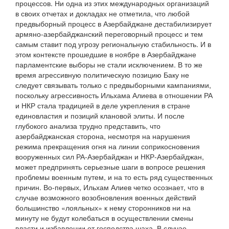
процессов. Ни одна из этих международных организаций
в своих отчетах и докладах не отметила, что любой
предвыборный процесс в Азербайджане дестабилизирует
армяно-азербайджанский переговорный процесс и тем
самым ставит под угрозу региональную стабильность. И в
этом контексте прошедшие в ноябре в Азербайджане
парламентские выборы не стали исключением. В то же
время агрессивную политическую позицию Баку не
следует связывать только с предвыборными кампаниями,
поскольку агрессивность Ильхама Алиева в отношении РА
и НКР стала традицией в деле укрепления в стране
единовластия и позиций клановой элиты. И после
глубокого анализа трудно представить, что
азербайджанская сторона, несмотря на нарушения
режима прекращения огня на линии соприкосновения
вооруженных сил РА-Азербайджан и НКР-Азербайджан,
может предпринять серьезные шаги в вопросе решения
проблемы военным путем, и на то есть ряд существенных
причин. Во-первых, Ильхам Алиев четко осознает, что в
случае возможного возобновления военных действий
большинство «лояльных» к нему сторонников ни на
минуту не будут колебаться в осуществлении смены
власти и избавлении от господства шаха. В случае