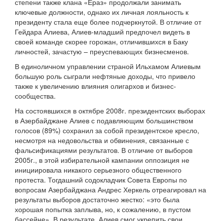
степени также клана «Ераз» продолжали занимать
ключевые должности, однако их личная лояльность к
президенту стала еще более подчеркнутой. В отличие от
Гейдара Алиева, Алиев-младший предпочел видеть в
своей команде скорее горожан, отличившихся в Баку
личностей, зачастую – преуспевающих бизнесменов.
В единоличном управлении страной Ильхамом Алиевым
большую роль сыграли нефтяные доходы, что привело
также к увеличению влияния олигархов и бизнес-
сообщества.
На состоявшихся в октябре 2008г. президентских выборах
в Азербайджане Алиев с подавляющим большинством
голосов (89%) сохранил за собой президентское кресло,
несмотря на недовольства и обвинения, связанные с
фальсификациями результатов. В отличие от выборов
2005г., в этой избирательной кампании оппозиция не
инициировала никакого серьезного общественного
протеста. Тогдашний содокладчик Совета Европы по
вопросам Азербайджана Андрес Херкель отреагировал на
результаты выборов достаточно жестко: «это была
хорошая попытка заплыва, но, к сожалению, в пустом
бассейне». В результате, Алиев смог укрепить свои