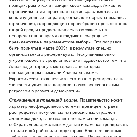
позиции, равно как и позиции своей команды. Алиев не
ограничился этим: правящая партия сразу взялась за
конституционные поправки, согласно которым снимались
ограничения, запрещающие переизбрание президента на
второй срок, и предоставлялась возможность на
неопределенное время откладывать очередные
президентские и парламентские выборы. Эти поправки
были приняты в марте 2009г. в результате спешно
организованного референдума. Неслучайным было
углубляющееся в среде оппозиции недовольство тем, что
Алиев ведет страну к монархии, а некоторые
оппозиционеры называли Алиева «шахом».
Еврокомиссия также весьма негативно отреагировала на
эти конституционные поправки, назвав их «серьезным
регрессом в развитии демократии».
Отношения в правящей элите.
Правительство носит
характер неофеодальной системы: президент страны
распределяет полученные из прибыльных отраслей
экономики доходы, позволяет членам своей команды
собирать «неформальные» деньги и даже контролировать
тот или иной район или территорию. Властная система
действует по принципу «сверху вниз». Правящая элита