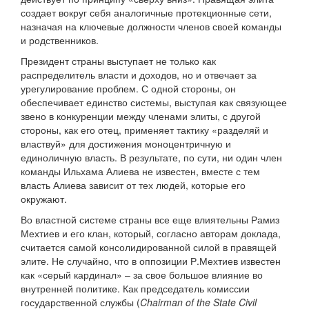
создает вокруг себя аналогичные протекционные сети,
назначая на ключевые должности членов своей команды
и родственников.
Президент страны выступает не только как
распределитель власти и доходов, но и отвечает за
урегулирование проблем. С одной стороны, он
обеспечивает единство системы, выступая как связующее
звено в конкуренции между членами элиты, с другой
стороны, как его отец, применяет тактику «разделяй и
властвуй» для достижения моноцентричную и
единоличную власть. В результате, по сути, ни один член
команды Ильхама Алиева не известен, вместе с тем
власть Алиева зависит от тех людей, которые его
окружают.
Во властной системе страны все еще влиятельны Рамиз
Мехтиев и его клан, который, согласно авторам доклада,
считается самой консолидированной силой в правящей
элите. Не случайно, что в оппозиции Р.Мехтиев известен
как «серый кардинал» – за свое большое влияние во
внутренней политике. Как председатель комиссии
государственной службы (
Chairman of the State Civil