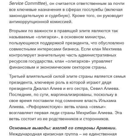
Service Committee
), он считается ответственным за почти
все ключевые назначения в сферах госслужбы (включая
законодательную и судебную). Кроме того, он руководит
антикоррупционной комиссией.
Вторыми по важности в правящей элите являются так
называемые «олигархи», в основном министры,
пользующиеся поддержкой президента, что обусловлено
совместными интересами бизнеса. Если клан Мехтиева
контролирует значительную часть административных
ресурсов государства, клан «олигархов» управляет
финансовым и экономическим сектором страны.
Третьей влиятельной силой элите страны является семья
президента, ключевую роль в которой играют дядя
президента Джалал Алиев и его сестра, Севил Алиева.
Последние, по сути, маргинализированы, поскольку в
свое время поставили под сомнение власть Ильхама
Алиева. «Реформистскую» ветвь клана «семьи»
возглавляет первая леди страны Мехрибан Алиева. Эта
ветвь состоит из ее родственников и сторонников.
Основные выводы: взгляд со стороны Армении.
Международная кризисная группа – не единственная