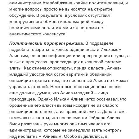
администрации Азербайджана крайне политизированы, и
многие вопросы просто не выносятся на открытое
обсуждение. В результате, в условиях отсутствия
конструктивного обмена информацией между
политическими аналитиками и экспертами нет
аналитического консенсуса.
Политический портрет режима.
В подразделе
подробно говорится о консолидации власти Ильхамом
Алиевым, ее персонификации или превращении в культ, а
также о процессах, происходящих в клановой системе
элиты. Как отмечают эксперты, придя к власти, Алиев-
младший удостоился острой критики и обвинений
оппозиции страны в том, что неопытный Алиев не сможет
управлять страной. Некоторые оппозиционеры пошли
еще дальше, думая, что Алиев-младший – лицо
преходящее. Однако Ильхам Алиев четко осознавал, что
брошенные его власти вызовы исходят не из слабого
оппозиционного поля, а из правящей элиты. Дело в том,
отмечают эксперты, что после смерти Гейдара Алиева
были развязаны руки многих опытных членов его
администрации, которые не замедлили взять контроль
над неопытным Алиевым. Особо выделялись, в