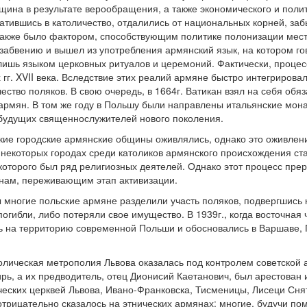
ина в результате верообращения, а также экономического и полит
ратившись в католичество, отдалились от национальных корней, за
также было фактором, способствующим политике полонизации мес
забвению и вышел из употребления армянский язык, на котором гов
лишь языком церковных ритуалов и церемоний. Фактически, процес
х гг. XVII века. Вследствие этих реалий армяне быстро интегрирова
ество поляков. В свою очередь, в 1664г. Ватикан взял на себя об
рмян. В том же году в Польшу были направлены итальянские мона
будущих священнослужителей нового поколения.
кие городские армянские общины оживлялись, однако это оживление
 некоторых городах среди католиков армянского происхождения с
оторого был ряд религиозных деятелей. Однако этот процесс прер
нам, переживающим этап активизации.
 многие польские армяне разделили участь поляков, подвергшись 
погибли, либо потеряли свое имущество. В 1939г., когда восточна
ь на территорию современной Польши и обосновались в Варшаве,
толическая метрополия Львова оказалась под контролем советской 
рь, а их предводитель, отец Дионисий Каетанович, был арестован и
еских церквей Львова, Ивано-Франковска, Тисменицы, Лисеци Снят
отрицательно сказалось на этнических армянах: многие, будучи п