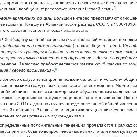
еды армянского прошлого, стали вести независимые исследования с
5
корнями, вообще интересоваться историей своей семьи
.
вой» армянских общин.
Большой интерес представляют отношен
авшими в Польшу из Армении после распада СССР, в 1990-1996гг
того события геополитической значимости.
ей Зонбек, изучающий вопрос взаимоотношений «старых» и «новы
 представители нацменьшинства
(старая община –
ред.
).
Их лид
истории и культуры в Польше и налаживают связи с армянами, 
а организуемых совместно мероприятиях, в бизнес-сотрудничес
грантов. Зачастую предоставляется также юридическая помощ
6
цией своего проживания»
.
 в вопросе статуса точки зрения польских властей и «старой» общи
ться польскими гражданами армянского происхождения. Можно рез
тарой» общины вполне закономерным и обусловленным малочислен
 может смириться со статусом национального меньшинства. Поэтом
селения 2011г.» даст наилучшее представление об общей числен
 «новой» общины). Эта важная инициатива осуществляется различ
еления государственными учреждениями.
определенные положительные тенденции проявляются в рамках о
роприятий, будь то вопрос Геноцида армян, та или иная культур