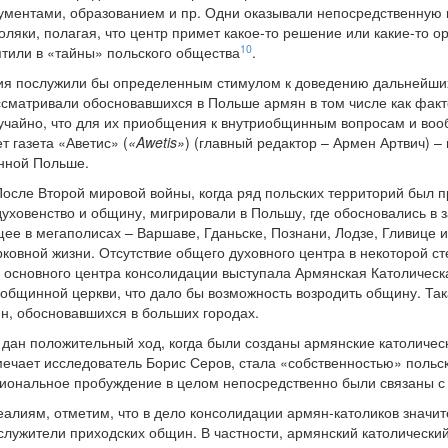
кументами, образованием и пр. Одни оказывали непосредственную п
яки, полагая, что центр примет какое-то решение или какие-то ор
10
тили в «тайны» польского общества
.
ия послужили бы определенным стимулом к доведению дальнейших 
сматривали обосновавшихся в Польше армян в том числе как факт
лучайно, что для их приобщения к внутриобщинным вопросам и во
т газета «Аветис» (
«Awetis»
) (главный редактор – Армен Артвич) 
енной Польше.
осле Второй мировой войны, когда ряд польских территорий был п
уховенство и общину, мигрировали в Польшу, где обосновались в 
ее в мегаполисах – Варшаве, Гданьске, Познани, Лодзе, Гливице 
ковной жизни. Отсутствие общего духовного центра в некоторой ст
е основного центра консолидации выступала Армянская Католическ
 общинной церкви, что дало бы возможность возродить общину. Та
н, обосновавшихся в больших городах.
был дан положительный ход, когда были созданы армянские католич
тмечает исследователь Борис Серов, стала «собственностью» польс
иональное пробуждение в целом непосредственно были связаны с 
лиям, отметим, что в дело консолидации армян-католиков значит
лужители приходских общин. В частности, армянский католически