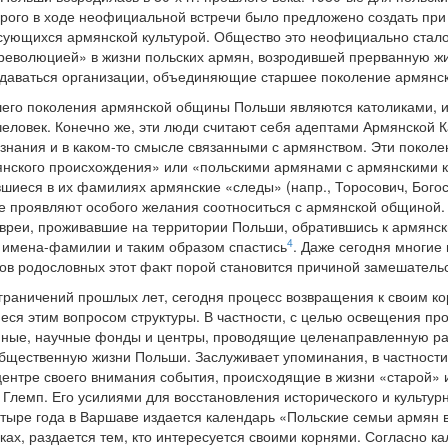
орого в ходе неофициальной встречи было предложено создать при
ующихся армянской культурой. Общество это неофициально стало
революцией» в жизни польских армян, возродившей прерванную жи
здаваться организации, объединяющие старшее поколение армянс
шего поколения армянской общины Польши являются католиками, и
 человек. Конечно же, эти люди считают себя адептами Армянской 
знания и в каком-то смысле связанными с армянством. Эти поко
янского происхождения» или «польскими армянами с армянскими к
шиеся в их фамилиях армянские «следы» (напр., Торосович, Богосо
е проявляют особого желания соотноситься с армянской общиной.
евреи, проживавшие на территории Польши, обратившись к армянс
4
 имена-фамилии и таким образом спастись
. Даже сегодня многие
ов родословных этот факт порой становится причиной замешательс
граничений прошлых лет, сегодня процесс возвращения к своим к
ся этим вопросом структуры. В частности, с целью освещения п
нные, научные фонды и центры, проводящие целенаправленную ра
общественную жизни Польши. Заслуживает упоминания, в частности
центре своего внимания события, происходящие в жизни «старой»
лемп. Его усилиями для восстановления исторического и культурн
тыре года в Варшаве издается календарь «Польские семьи армян 
ках, раздается тем, кто интересуется своими корнями. Согласно к