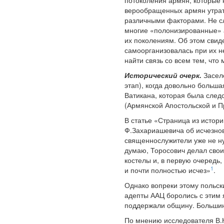
потоколения армян, которые
верообращенных армян утрати
различными факторами. Не сл
многие «полонизированные» 
их поколениям. Об этом свид
самоорганизовалась при их н
найти связь со всем тем, что
Исторический очерк.
Заселе
этап), когда довольно больш
Ватикана, которая была след
(Армянской Апостольской и П
В статье «Страница из истор
Ф.Захариашевича об исчезно
священнослужители уже не ну
думаю, Торосович делал свои
костелы и, в первую очередь,
1
и почти полностью исчез»
.
Однако вопреки этому польск
адепты ААЦ боролись с этим 
поддержали общину. Большин
По мнению исследователя В.