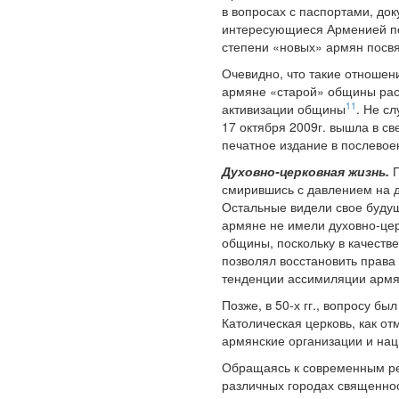
в вопросах с паспортами, до
интересующиеся Арменией пол
степени «новых» армян посвя
Очевидно, что такие отношен
армяне «старой» общины рас
11
активизации общины
. Не с
17 октября 2009г. вышла в све
печатное издание в послево
Духовно-церковная жизнь.
П
смирившись с давлением на д
Остальные видели свое будущ
армяне не имели духовно-цер
общины, поскольку в качеств
позволял восстановить права
тенденции ассимиляции армя
Позже, в 50-х гг., вопросу 
Католическая церковь, как о
армянские организации и нац
Обращаясь к современным реа
различных городах священнос