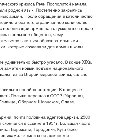
ического кризиса Речи Посполитой начала
были родной язык. Постепенно закрылись
тных армян. После обращения в католичество
орило и без того ограниченное количество
с полонизации армян начал ускоряться после
лись в польское общество, чему
язательство заняться образовательными
хи, которые создавали для армян школы,
 удивительно быстро угасало. В конце XIXв.
тал заметен новый подъем национального
вался из-за Второй мировой войны, сильно
насильственной депортации. В процессе
я часть Польши перешла к СССР (Украина),
 Гливице, Оборном Шлонском, Олаве,
армии, почти половина адептов церкви, 2500
 скончался в ссылке в 1954г. Большая часть
ина, Бережани, Городенки, Кута было
омещиками, скрыли свое армянское