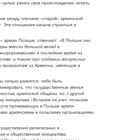
 целью узнать свое происхождение, искать
ия между членами «старой» армянской
. Эти отношения начали строиться в
х» армян Польши, отмечает:
«В Польше они
еры внесли большой вклад в
мигрировавшими в последнее время из
тве, а также при создании воскресных
ь мигрантам из Армении, имеющим в
ны сильно разнятся: либо быть
юмировать, что государственные звенья
ностью армянской общины, но, с другой
у инициатива «Встанем на учет: польские
ности проживающих в Польше армян
ными армянскими и польскими организациями
существления религиозных и
ная и общественная инициатива,