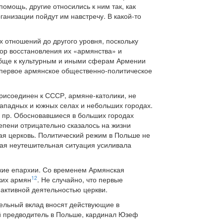
омощь, другие относились к ним так, как
ганизации пойдут им навстречу. В какой-то
отношений до другого уровня, поскольку
ор восстановления их «армянства» и
обще к культурным и иными сферам Армении
– первое армянское общественно-политическое
рисоединен к СССР, армяне-католики, не
западных и южных селах и небольших городах.
и пр. Обосновавшиеся в больших городах
епени отрицательно сказалось на жизни
ая церковь. Политический режим в Польше не
кая неутешительная ситуация усиливала
еские епархии. Со временем Армянская
12
ких армян
. Не случайно, что первые
активной деятельностью церкви.
ельный вклад вносят действующие в
й предводитель в Польше, кардинал Юзеф