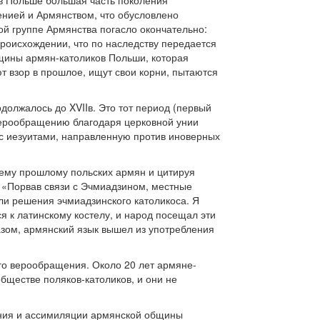
в Польше бóльшая часть поколения
енией и Армянством, что обусловлено
ой группе Армянства погасло окончательно:
оисхождении, что по наследству передается
бщины армян-католиков Польши, которая
 взор в прошлое, ищут свои корни, пытаются
должалось до XVIIв. Это тот период (первый
 верообращению благодаря церковной унии
 с иезуитами, направленную против иноверных
нему прошлому польских армян и цитируя
 «Порвав связи с Эчмиадзином, местные
ли решения эчмиадзинского католикоса. Я
я к латинскому костелу, и народ посещал эти
разом, армянский язык вышел из употребления
го верообращения. Около 20 лет армяне-
бществе поляков-католиков, и они не
ения и ассимиляции армянской общины