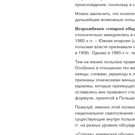
происхождение, поскольку в с
Можно заключить, что политич
дальнейшие возможные попыт
Возрождение «старой общ
относительно замедлились в к
1980-х гг. – Южная епархия (
польские власти признавали 
в 1956г. Однако в 1980-х гг.
Тем не менее польское прави
Особенно в отношении тех ме
немцы, словаки, украинцы и 
признаны этническими меньши
караимы, которые преимущест
оставались вне правового ст
формуле, принятой в Польше в
Пожалуй, именно этой логико
национальное самосознание и
существующие внутри польско
гг. на разных уровнях обсуж
«Старая» армянская община П