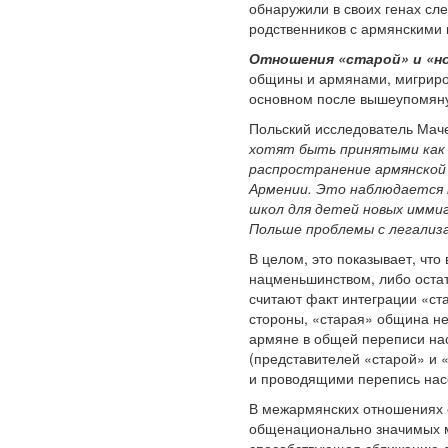
обнаружили в своих генах сл
родственников с армянскими 
Отношения «старой» и «но
общины и армянами, мигриров
основном после вышеупомяну
Польский исследователь Мач
хотят быть принятыми как
распространение армянской 
Армении. Это наблюдается н
школ для детей новых имми
Польше проблемы с легализа
В целом, это показывает, что
нацменьшинством, либо оста
считают факт интеграции «с
стороны, «старая» община не
армяне в общей переписи на
(представителей «старой» и
и проводящими перепись нас
В межармянских отношениях 
общенационально значимых ме