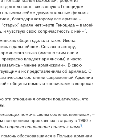
ий Польши Мачей Бохосевич, родом из
ую деятельность, связанную с Геноцидом
 в польском сейме документальные фильмы
тием, благодаря которому все армяне –
й “старых” армян нет жертв Геноцида – в моей
7
а, и чувствую свою сопричастность с ней»
.
мянских общин сделала также Ивона
ались в дальнейшем. Согласно автору,
армянского языка (именно этим они и
х прекрасно владеет армянским) и часто
 казались «менее армянскими». В свою
ствующими их представлениям об армянах. С
о фактическом состоянии современной Армении
арой» общины помогли «новичкам» в вопросах
о эти отношения отчасти пошатнулись, что
ны.
 желающих помочь своим соотечественникам, –
м поведением приехавших в страну в 1990-х
9
ни портят отношение поляки к нам»
.
сь помочь обосновавшимся в Польше армянам