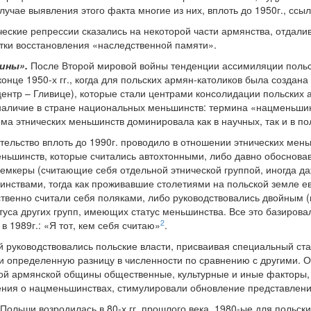
лучае выявления этого факта многие из них, вплоть до 1950г., ссы
еские репрессии сказались на некоторой части армянства, отдалив
ки восстановления «наследственной памяти».
ины».
После Второй мировой войны тенденции ассимиляции польс
онце 1950-х гг., когда для польских армян-католиков была создана 
центр – Гливице), которые стали центрами консолидации польских а
наличие в стране национальных меньшинств: термина «нацменьшин
 тема этнических меньшинств доминировала как в научных, так и в по
тельство вплоть до 1990г. проводило в отношении этнических мень
ньшинств, которые считались автохтонными, либо давно обосновав
лемкеры (считающие себя отдельной этнической группой, иногда да
нствами, тогда как проживавшие столетиями на польской земле ев
венно считали себя поляками, либо руководствовались двойным (
атуса других групп, имеющих статус меньшинства. Все это базиро
2
 1989г.: «Я тот, кем себя считаю»
.
й руководствовались польские власти, присваивая специальный ст
 определенную разницу в численности по сравнению с другими. Од
й армянской общины общественные, культурные и иные факторы, в
дения о нацменьшинствах, стимулировали обновление представлен
ольши возродилась в 80-х гг. прошлого века. 1980-ые для польски