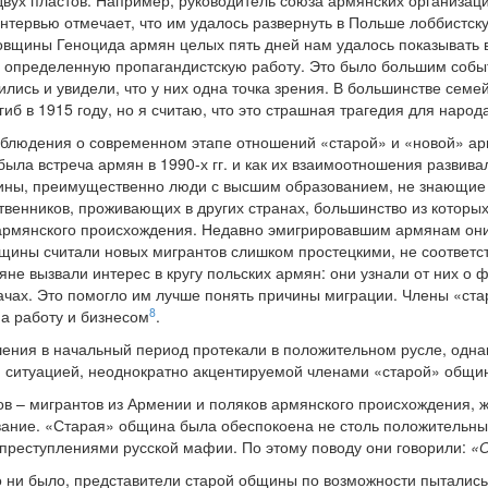
вух пластов. Например, руководитель союза армянских организац
интервью отмечает, что им удалось развернуть в Польше лоббистск
довщины Геноцида армян целых пять дней нам удалось показывать
е определенную пропагандистскую работу. Это было большим собы
ились и увидели, что у них одна точка зрения. В большинстве семе
гиб в 1915 году, но я считаю, что это страшная трагедия для народ
блюдения о современном этапе отношений «старой» и «новой» ар
была встреча армян в 1990-х гг. и как их взаимоотношения развив
ины, преимущественно люди с высшим образованием, не знающие 
ственников, проживающих в других странах, большинство из которы
рмянского происхождения. Недавно эмигрировавшим армянам они
бщины считали новых мигрантов слишком простецкими, не соответ
яне вызвали интерес в кругу польских армян: они узнали от них 
ачах. Это помогло им лучше понять причины миграции. Члены «ст
8
на работу и бизнесом
.
ения в начальный период протекали в положительном русле, однак
й ситуацией, неоднократно акцентируемой членами «старой» общи
ров – мигрантов из Армении и поляков армянского происхождения,
вание. «Старая» община была обеспокоена не столь положительны
с преступлениями русской мафии. По этому поводу они говорили:
«О
то ни было, представители старой общины по возможности пытали