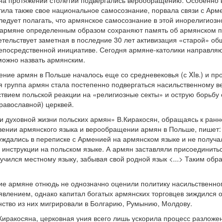
 на протяжении столетий подвергались верообращению. Особенно 
ла также свое национальное самосознание, порвала связи с Арм
едует полагать, что армянское самосознание в этой инорелигиозн
армяне определенным образом сохраняют память об армянском пр
етельствует заметная в последние 30 лет активизация «старой» о
епосредственной инициативе. Сегодня армяне-католики направляют
 можно назвать армянским.
ние армян в Польше началось еще со средневековья (с XIв.) и про
ая группа армян стала постепенно подвергаться насильственному
ствием польской реакции на «религиозные секты» и острую борьбу
равославной) церквей.
ии духовной жизни польских армян» В.Киракосян, обращаясь к ран
вении армянского языка и верообращении армян в Польше, пишет:
ждались в переписке с Арменией на армянском языке и не получа
 инструкции на польском языке. А армян заставляли присоединитьс
 учился местному языку, забывая свой родной язык <...> Таким об
ие армяне отнюдь не однозначно оценили политику насильственно
явлением, однако капитал богатых армянских торговцев зиждился о
ство из них мигрировали в Болгарию, Румынию, Молдову.
Киракосяна, церковная уния всего лишь ускорила процесс разлож