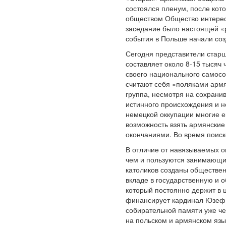
состоялся пленум, после кот
обществом Общество интерес
заседание было настоящей «
события в Польше начали со
Сегодня представители стар
составляет около 8-15 тысяч
своего национального самосо
считают себя «поляками арм
группа, несмотря на сохранив
истинного происхождения и н
немецкой оккупации многие 
возможность взять армянские
окончаниями. Во время поиск
В отличие от навязываемых о
чем и пользуются занимающие
католиков созданы обществе
вкладе в государственную и 
который постоянно держит в 
финансирует кардинал Юзеф Г
собирательной памяти уже че
на польском и армянском язы