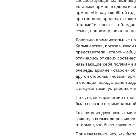
способствующая сближению д
«старых» армян, в одном из 
армян: «По случаю 90-ой го
про геноцид, проделать такж
“старые” и “новые” – объедин
семье, например, никто не по
Довольно примечательные на
Калышевская, показав, какой 
представители «старой» общ
отличались от своих соотече
называющие себя поляками а
очередь, армяне «старой» о
другой стороны, «новые» арм
и стоящих перед страной зад
с документами, устройством 
По сути, межармянские отнош
было связано с криминально
Так, встреча двух разных ми
зачастую вызывала разочаро
гг. армян, что было связано 
Примечательно, что, как бы 