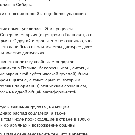
лались в Сибирь.
 их от своих корней и еще более усложнив
ких армян усилились. Эти процессы
Северная епархия (с центром в Гданьске), а в
рмян. С другой стороны, это не означало, что
ство» не было в политическом дискурсе даже
литических дискуссиях.
шинств политику двойных стандартов.
шимися в Польше: белорусы, чехи, литовцы,
же украинской субэтнической группой) были
реи и цыгане, а также армяне, татары и
поляк или армянин) этническим сознанием,
валось на одной общей метафорической
атус и значение группам, имеющим
нако распад соцлагеря, а также
 том числе происходящие в стране в 1980-х
ий об армянах и возрождение общины.
х армян ознаменовались тем, что в Кракове