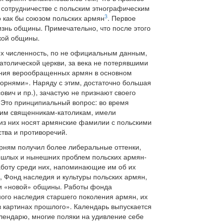
 сотрудничестве с польским этнографическим
3
 как бы союзом польских армян
. Первое
знь общины. Примечательно, что после этого
кой общины.
х численность, по не официальным данным,
Католической церкви, за века не потерявшими
ления верообращенных армян в основном
орнями». Наряду с этим, достаточно большая
вич и пр.), зачастую не признают своего
 Это принципиальный вопрос: во время
ким священникам-католикам, имели
 из них носят армянские фамилии с польскими
тва и противоречий.
орням получил более либеральные оттенки,
рошлых и нынешних проблем польских армян-
боту среди них, напоминающие им об их
, Фонд наследия и культуры польских армян,
 и «новой» общины. Работы фонда
ого наследия старшего поколения армян, их
в картинах прошлого». Календарь выпускается
алендарю, многие поляки на удивление себе