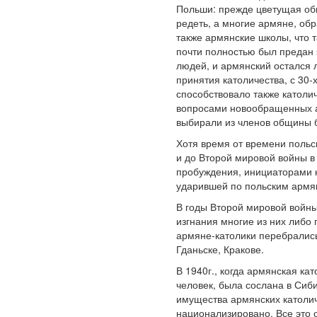
Польши: прежде цветущая общ
редеть, а многие армяне, об
также армянские школы, что 
почти полностью был предан 
людей, и армянский остался 
принятия католичества, с 30-
способствовало также католич
вопросами новообращенных а
выбирали из членов общины 
Хотя время от времени польс
и до Второй мировой войны в
пробуждения, инициаторами к
ударившей по польским армя
В годы Второй мировой войны
изгнания многие из них либо 
армяне-католики перебралис
Гданьске, Кракове.
В 1940г., когда армянская ка
человек, была сослана в Сиби
имущества армянских католич
национализировано. Все это 