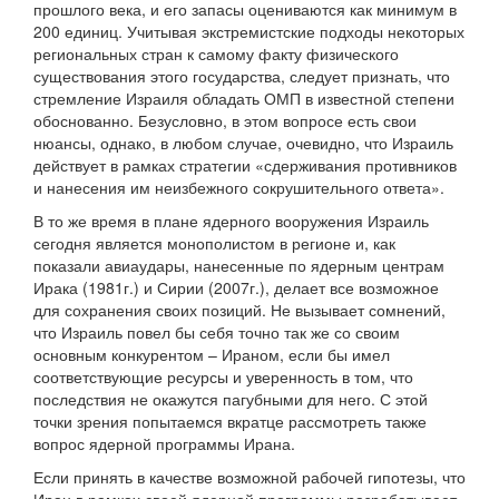
прошлого века, и его запасы оцениваются как минимум в
200 единиц. Учитывая экстремистские подходы некоторых
региональных стран к самому факту физического
существования этого государства, следует признать, что
стремление Израиля обладать ОМП в известной степени
обоснованно. Безусловно, в этом вопросе есть свои
нюансы, однако, в любом случае, очевидно, что Израиль
действует в рамках стратегии «сдерживания противников
и нанесения им неизбежного сокрушительного ответа».
В то же время в плане ядерного вооружения Израиль
сегодня является монополистом в регионе и, как
показали авиаудары, нанесенные по ядерным центрам
Ирака (1981г.) и Сирии (2007г.), делает все возможное
для сохранения своих позиций. Не вызывает сомнений,
что Израиль повел бы себя точно так же со своим
основным конкурентом – Ираном, если бы имел
соответствующие ресурсы и уверенность в том, что
последствия не окажутся пагубными для него. С этой
точки зрения попытаемся вкратце рассмотреть также
вопрос ядерной программы Ирана.
Если принять в качестве возможной рабочей гипотезы, что