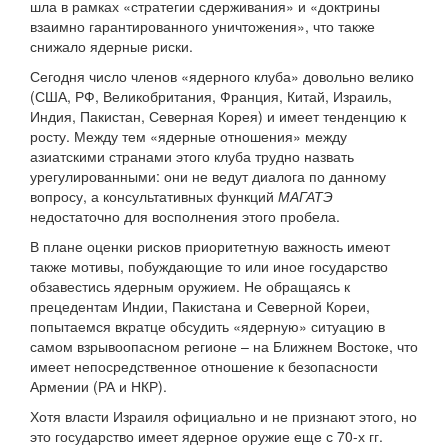
шла в рамках «стратегии сдерживания» и «доктрины
взаимно гарантированного уничтожения», что также
снижало ядерные риски.
Сегодня число членов «ядерного клуба» довольно велико
(США, РФ, Великобритания, Франция, Китай, Израиль,
Индия, Пакистан, Северная Корея) и имеет тенденцию к
росту. Между тем «ядерные отношения» между
азиатскими странами этого клуба трудно назвать
урегулированными: они не ведут диалога по данному
вопросу, а консультативных функций
МАГАТЭ
недостаточно для восполнения этого пробела.
В плане оценки рисков приоритетную важность имеют
также мотивы, побуждающие то или иное государство
обзавестись ядерным оружием. Не обращаясь к
прецедентам Индии, Пакистана и Северной Кореи,
попытаемся вкратце обсудить «ядерную» ситуацию в
самом взрывоопасном регионе – на Ближнем Востоке, что
имеет непосредственное отношение к безопасности
Армении (РА и НКР).
Хотя власти Израиля официально и не признают этого, но
это государство имеет ядерное оружие еще с 70-х гг.