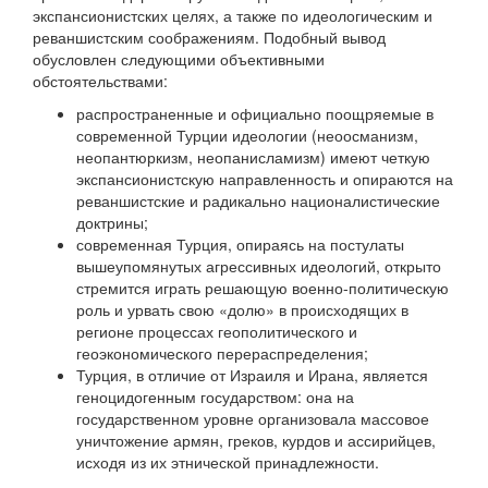
экспансионистских целях, а также по идеологическим и
реваншистским соображениям. Подобный вывод
обусловлен следующими объективными
обстоятельствами:
распространенные и официально поощряемые в
современной Турции идеологии (неоосманизм,
неопантюркизм, неопанисламизм) имеют четкую
экспансионистскую направленность и опираются на
реваншистские и радикально националистические
доктрины;
современная Турция, опираясь на постулаты
вышеупомянутых агрессивных идеологий, открыто
стремится играть решающую военно-политическую
роль и урвать свою «долю» в происходящих в
регионе процессах геополитического и
геоэкономического перераспределения;
Турция, в отличие от Израиля и Ирана, является
геноцидогенным государством: она на
государственном уровне организовала массовое
уничтожение армян, греков, курдов и ассирийцев,
исходя из их этнической принадлежности.