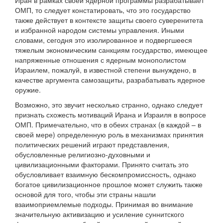
Иран в рамках своей ядерной программы разрабатывает
ОМП, то следует констатировать, что это государство
также действует в контексте защиты своего суверенитета
и избранной народом системы управления. Иными
словами, сегодня это изолированное и подвергшееся
тяжелым экономическим санкциям государство, имеющее
напряженные отношения с ядерным монополистом
Израилем, пожалуй, в известной степени вынуждено, в
качестве аргумента самозащиты, разрабатывать ядерное
оружие.
Возможно, это звучит несколько странно, однако следует
признать схожесть мотиваций Ирана и Израиля в вопросе
ОМП. Примечательно, что в обеих странах (в каждой – в
своей мере) определенную роль в механизмах принятия
политических решений играют представления,
обусловленные религиозно-духовными и
цивилизационными факторами. Принято считать это
обусловливает взаимную бескомпромиссность, однако
богатое цивилизационное прошлое может служить также
основой для того, чтобы эти страны нашли
взаимоприемлемые подходы. Принимая во внимание
значительную активизацию и усиление суннитского