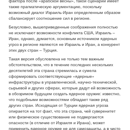
фактора после «арабской весны», такой сценарий имеет
также прагматическую аргументацию, поскольку
возможный диалог Израиль-Иран определенным образом
сбалансирует соотношение сил в регионе.
Безусловно, вышеприведенные соображения полностью
не исключают возможности конфликта США, Израиль –
Иран, однако, думается, основным источником ядерных
угроз в регионе являются не Израиль и Иран, а конкурент
этих двух стран – Турция.
Такая версия обусловлена не только тем важным
обстоятельством, что в течение последних нескольких
десятилетий эта страна стремилась и сумела
сформировать соответствующие «ядерные»
инфраструктуры в управленческой, научно-технической,
сырьевой и других сферах, которые дадут ей возможность
в обозримом будущем создать ядерное оружие: известно,
что подобными возможностями обладает также ряд
других стран. Исходящая от Турции ядерная угроза
опирается на тот факт, что эта страна, чей суверенитет
или физическое существование не подвергаются
опасности (в отличие от Израиля и Ирана), может
применить ядерное оружие не для самозащиты, а в чисто