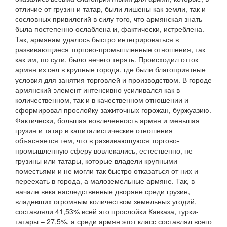
отличие от грузин и татар, были лишены как земли, так и
сословных привилегий в силу того, что армянская знать
была постепенно ослаблена и, фактически, истреблена.
Так, армянам удалось быстро интегрироваться в
развивающиеся торгово-промышленные отношения, так
как им, по сути, было нечего терять. Происходил отток
армян из сел в крупные города, где были благоприятные
условия для занятия торговлей и производством. В городе
армянский элемент интенсивно усиливался как в
количественном, так и в качественном отношении и
сформировал прослойку зажиточных горожан, буржуазию.
Фактически, большая вовлеченность армян и меньшая
грузин и татар в капиталистические отношения
объясняется тем, что в развивающуюся торгово-
промышленную сферу вовлекались, естественно, не
грузины или татары, которые владели крупными
поместьями и не могли так быстро отказаться от них и
переехать в города, а малоземельные армяне. Так, в
начале века наследственные дворяне среди грузин,
владевших огромным количеством земельных угодий,
составляли 41,53% всей это прослойки Кавказа, турки-
татары – 27,5%, а среди армян этот класс составлял всего