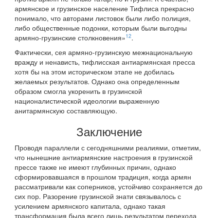
армянское и грузинское население Тифлиса прекрасно
понимало, что авторами листовок были либо полиция,
либо общественные подонки, которым были выгодны
12
армяно-грузинские столкновения»
.
Фактически, сея армяно-грузинскую межнациональную
вражду и ненависть, тифлисская антиармянская пресса
хотя бы на этом историческом этапе не добилась
желаемых результатов. Однако она определенным
образом смогла укоренить в грузинской
националистической идеологии выраженную
анитармянскую составляющую.
Заключение
Проводя параллели с сегодняшними реалиями, отметим,
что нынешние антиармянские настроения в грузинской
прессе также не имеют глубинных причин, однако
сформировавшаяся в прошлом традиция, когда армян
рассматривали как соперников, устойчиво сохраняется до
сих пор. Разорение грузинской знати связывалось с
усилением армянского капитала, однако такая
трансформация была всего лишь результатом перехода