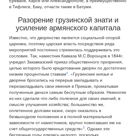
Ереване, Карсе или Александрополе, а преимущественно
в Тифлисе, Баку, отчасти также в Батуми.
Разорение грузинской знати и
усиление армянского капитала
Известно, что дворянство является социальной опорой
царизма, поэтому царская власть посредством ряда
мероприятий постоянно стремилась поддерживать это
сословие. Так, наместник Кавказа М.С.Воронцов в 1844г.
учредил Закавказский приказ общественного призрения,
целью которого было кредитование дворян по достаточно
4
низким процентным ставкам
. «Грузинские князья и
дворяне бросились на перерыв закладывать и
перезакладывать свои имения в Приказе, проматывая
полученные деньги самым беспутным образом. Немногие
из них сделали что-либо полезное для своих имений, в
смысле улучшения хозяйства; большинство же,
оплетенное долгами казне, скоро оказалось в
безвыходном положении и в полной материальной
зависимости от наместников, крупно помогавших им на
5
счет общегосударственных средств»
. Однако эти
беспечные годы длились недолго, поскольку