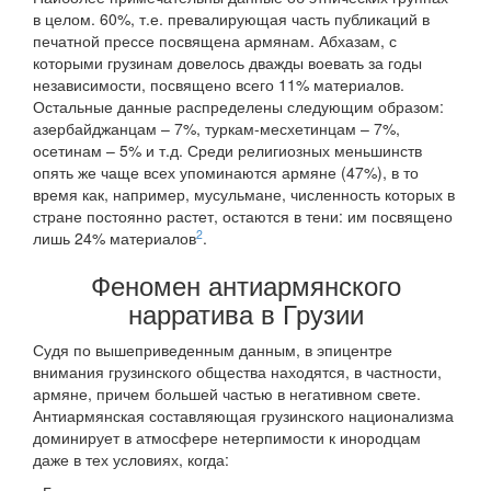
в целом. 60%, т.е. превалирующая часть публикаций в
печатной прессе посвящена армянам. Абхазам, с
которыми грузинам довелось дважды воевать за годы
независимости, посвящено всего 11% материалов.
Остальные данные распределены следующим образом:
азербайджанцам – 7%, туркам-месхетинцам – 7%,
осетинам – 5% и т.д. Среди религиозных меньшинств
опять же чаще всех упоминаются армяне (47%), в то
время как, например, мусульмане, численность которых в
стране постоянно растет, остаются в тени: им посвящено
2
лишь 24% материалов
.
Феномен антиармянского
нарратива в Грузии
Судя по вышеприведенным данным, в эпицентре
внимания грузинского общества находятся, в частности,
армяне, причем большей частью в негативном свете.
Антиармянская составляющая грузинского национализма
доминирует в атмосфере нетерпимости к инородцам
даже в тех условиях, когда: