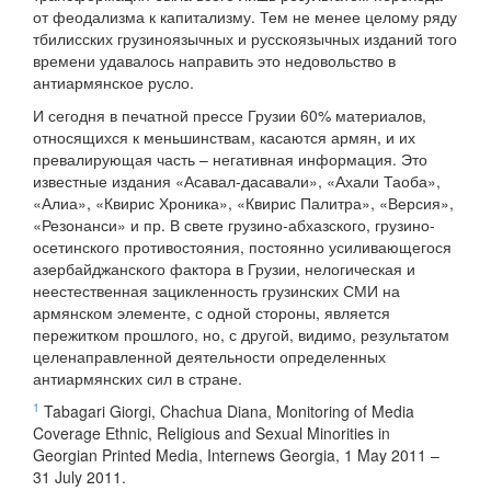
от феодализма к капитализму. Тем не менее целому ряду
тбилисских грузиноязычных и русскоязычных изданий того
времени удавалось направить это недовольство в
антиармянское русло.
И сегодня в печатной прессе Грузии 60% материалов,
относящихся к меньшинствам, касаются армян, и их
превалирующая часть – негативная информация. Это
известные издания «Асавал-дасавали», «Ахали Таоба»,
«Алиа», «Квирис Хроника», «Квирис Палитра», «Версия»,
«Резонанси» и пр. В свете грузино-абхазского, грузино-
осетинского противостояния, постоянно усиливающегося
азербайджанского фактора в Грузии, нелогическая и
неестественная зацикленность грузинских СМИ на
армянском элементе, с одной стороны, является
пережитком прошлого, но, с другой, видимо, результатом
целенаправленной деятельности определенных
антиармянских сил в стране.
1
Tabagari Giorgi, Chachua Diana, Monitoring of Media
Coverage Ethnic, Religious and Sexual Minorities in
Georgian Printed Media, Internews Georgia, 1 May 2011 –
31 July 2011.