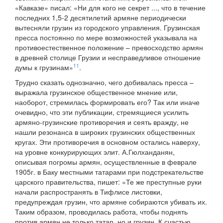
«Кавказе» писал: «Ни для кого не секрет ..., что в течение
последних 1,5-2 десятилетий армяне периодически
вытесняли грузин из городского управления. Грузинская
пресса постоянно по мере возможностей указывала на
противоестественное положение – превосходство армян
в древней столице Грузии и несправедливое отношение
11
думы к грузинам»
.
Трудно сказать однозначно, чего добивалась пресса –
выражала грузинское общественное мнение или,
наоборот, стремилась формировать его? Так или иначе
очевидно, что эти публикации, стремящиеся усилить
армяно-грузинские противоречия и сеять вражду, не
нашли резонанса в широких грузинских общественных
кругах. Эти противоречия в основном остались наверху,
на уровне конкурирующих элит. А.Гюлханданян,
описывая погромы армян, осуществленные в феврале
1905г. в Баку местными татарами при подстрекательстве
царского правительства, пишет: «Те же преступные руки
начали распространять в Тифлисе листовки,
предупреждая грузин, что армяне собираются убивать их.
Таким образом, проводилась работа, чтобы поднять
против армян не только татар, но и грузин. К счастью,