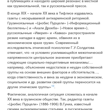
в публикациях и находило широкий резонанс в местной
как грузиноязычной, так и русскоязычной прессе.
В конце XIX – начале XX века в Тифлисе издавались
газеты с нескрываемой антиармянской риторикой.
Грузиноязычные «Цнобис Пурцели» («Информационный
бюллетень») и «Ахали Дроеба» («Новое время»),
русскоязычные «Иверия» и «Кавказ» распространяли
резкие нападки в адрес армян, обвиняя их в
экономическом крахе грузин. Современный
исследователь этнической психологии Г.У.Солдатова
отмечает, что «в условиях усиливающейся межэтнической
напряженности центральное значение приобретают
следующие социально-перцептивные механизмы:…
например, объяснение недостатков и неудач собственной
группы на основе внешних факторов и обстоятельств…,
когда ответственность и вина за неудачи в экономическом,
социальном и др. развитии своей группы переносится на
10
другие этнические группы»
.
Фактически, аналогичная ситуация сложилась в начале
XX века в грузинском обществе. Так, редактор газеты
«Цнобис Пурцели» (1886-1906) В.Гуниа, известный
своими антиармянскими статьями, в русскоязычном