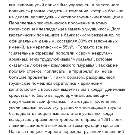
вышеупомянутый приказ был упразднен, а вместо него
появились разные кредитные компании, которые больше
не делали великодушных уступок грузинским помещикам.
Параллельно экономическое положение знатных
грузинских землевладельцев заметно ухудшилось. Долг
карталинских помещиков в банковских учреждениях, по
официальным данным, составлял 80% от заложенных
6
имений, а имеретинских – 55%
. «Тогда-то все эти
“сиятельные стрекозы” поползли к своим недругам-
армянам, этим трудолюбивым “муравьям”, которые
оказались любезней крыловского “муравья”, так как не
послали стрекоз “поплясать”, а “пригрели” их, но за
7
большие проценты»
. Таким образом, разорившиеся
грузинские помещики обратились к армянским
капиталистам с просьбой выделить им в кредит денежные
средства, что было выгодно армянам, желающим
приумножить свои финансы. Но этот долг постепенно
увеличивался, поскольку грузинским помещикам трудно
было делать процентные выплаты в условиях, когда
вследствие упразднения крепостного права в 1861г. они
лишились широкой возможности эксплуатации крестьян.
Начался процесс мирного перехода грузинских владений