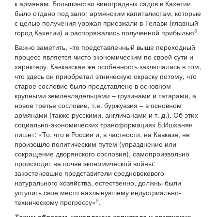
к армянам. Большинство виноградных садов в Кахетии
было отдано под залог армянским капиталистам, которые
с целью получения урожая приезжали в Телави (главный
8
город Кахетии) и распоряжались полученной прибылью
.
Важно заметить, что представленный выше переходный
процесс является чисто экономическим по своей сути и
характеру. Кавказская же особенность заключалась в том,
что здесь он приобретал этническую окраску потому, что
старое сословие было представлено в основном
крупными землевладельцами – грузинами и татарами, а
новое третье сословие, т.е. буржуазия – в основном
армянами (также русскими, англичанами и т. д.). Об этих
социально-экономических трансформациях Б.Ишханян
пишет: «То, что в России и, в частности, на Кавказе, не
произошло политическим путем (упразднение или
сокращение дворянского сословия), самопроизвольно
происходит на почве экономической войны:
закостеневшие представители средневекового
натурального хозяйства, естественно, должны были
уступить свое место нахлынувшему индустриально-
9
техническому прогрессу»
.
Таким образом, накопление капитала у армянских