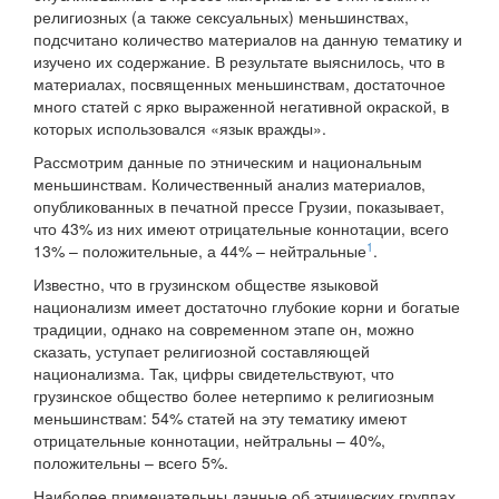
религиозных (а также сексуальных) меньшинствах,
подсчитано количество материалов на данную тематику и
изучено их содержание. В результате выяснилось, что в
материалах, посвященных меньшинствам, достаточное
много статей с ярко выраженной негативной окраской, в
которых использовался «язык вражды».
Рассмотрим данные по этническим и национальным
меньшинствам. Количественный анализ материалов,
опубликованных в печатной прессе Грузии, показывает,
что 43% из них имеют отрицательные коннотации, всего
1
13% – положительные, а 44% – нейтральные
.
Известно, что в грузинском обществе языковой
национализм имеет достаточно глубокие корни и богатые
традиции, однако на современном этапе он, можно
сказать, уступает религиозной составляющей
национализма. Так, цифры свидетельствуют, что
грузинское общество более нетерпимо к религиозным
меньшинствам: 54% статей на эту тематику имеют
отрицательные коннотации, нейтральны – 40%,
положительны – всего 5%.
Наиболее примечательны данные об этнических группах