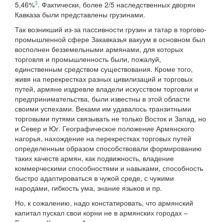
3
5,46%
. Фактически, более 2/5 наследственных дворян
Кавказа были представлены грузинами.
Так возникший из-за пассивности грузин и татар в торгово-
промышленной сфере Закавказья вакуум в основном был
восполнен безземельными армянами, для которых
торговля и промышленность были, пожалуй,
единственным средством существования. Кроме того,
живя на перекрестках разных цивилизаций и торговых
путей, армяне издревле владели искусством торговли и
предпринимательства, были известны в этой области
своими успехами. Веками им удавалось транзитными
торговыми путями связывать не только Восток и Запад, но
и Север и Юг. Географическое положение Армянского
нагорья, нахождение на перекрестках торговых путей
определенным образом способствовали формированию
таких качеств армян, как подвижность, владение
коммерческими способностями и навыками, способность
быстро адаптироваться в чужой среде, с чужими
народами, гибкость ума, знание языков и пр.
Но, к сожалению, надо констатировать, что армянский
капитал пускал свои корни не в армянских городах –