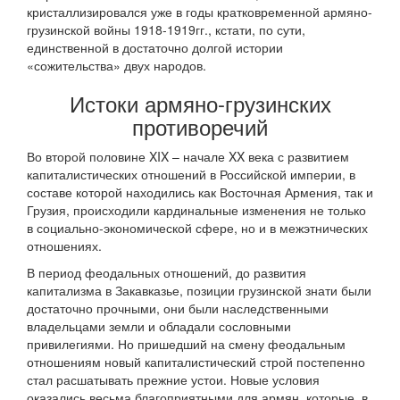
кристаллизировался уже в годы кратковременной армяно-
грузинской войны 1918-1919гг., кстати, по сути,
единственной в достаточно долгой истории
«сожительства» двух народов.
Истоки армяно-грузинских
противоречий
Во второй половине XIX – начале XX века с развитием
капиталистических отношений в Российской империи, в
составе которой находились как Восточная Армения, так и
Грузия, происходили кардинальные изменения не только
в социально-экономической сфере, но и в межэтнических
отношениях.
В период феодальных отношений, до развития
капитализма в Закавказье, позиции грузинской знати были
достаточно прочными, они были наследственными
владельцами земли и обладали сословными
привилегиями. Но пришедший на смену феодальным
отношениям новый капиталистический строй постепенно
стал расшатывать прежние устои. Новые условия
оказались весьма благоприятными для армян, которые, в