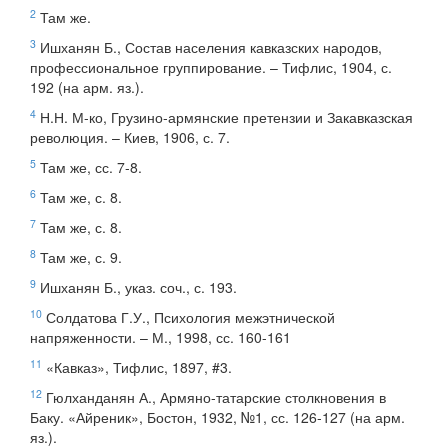
2
Там же.
3
Ишханян Б., Состав населения кавказских народов,
профессиональное группирование. – Тифлис, 1904, с.
192 (на арм. яз.).
4
Н.Н. М-ко, Грузино-армянские претензии и Закавказская
революция. – Киев, 1906, с. 7.
5
Там же, сс. 7-8.
6
Там же, с. 8.
7
Там же, с. 8.
8
Там же, с. 9.
9
Ишханян Б., указ. соч., с. 193.
10
Солдатова Г.У., Психология межэтнической
напряженности. – М., 1998, сс. 160-161
11
«Кавказ», Тифлис, 1897, #3.
12
Гюлханданян А., Армяно-татарские столкновения в
Баку. «Айреник», Бостон, 1932, №1, сс. 126-127 (на арм.
яз.).