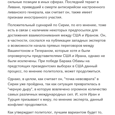
сильные позиции в иных сферах. Последний теракт в
Ливане, приведший к смерти антисирийски настроенного
ливанского генерала, как считает он, также имеет
признаки иностранного участия.
Положительный сценарий по Сирии, по его мнению, тоже
есть в связи с наличием некоторых предпосылок для
достижения взаимопонимания между США и Ираном. Он,
в частности, сослался на публикации западных экспертов
о возможности начала прямых переговоров между
Вашингтоном и Тегераном, которые хотя и были
опровергнуты представителями США и Ирана, однако не
были исключены. При победе Барака Обамы на
предстоящих президентских выборах в США данный
процесс, по мнению политолога, может продолжиться.
Однако, в целом, как считает он, "точка невозврата" в
Сирии уже пройдена, так как ситуация превратилась в
"черную дыру", в которую вовлечено огромное количество
самых различных международных сил. И, хотя Иран и
Турция призывают к миру, по мнению эксперта, данный
конфликт продолжится.
Как утверждает политолог, лучшим вариантом будет то,