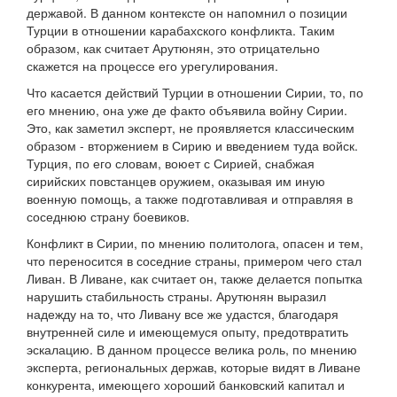
державой. В данном контексте он напомнил о позиции
Турции в отношении карабахского конфликта. Таким
образом, как считает Арутюнян, это отрицательно
скажется на процессе его урегулирования.
Что касается действий Турции в отношении Сирии, то, по
его мнению, она уже де факто объявила войну Сирии.
Это, как заметил эксперт, не проявляется классическим
образом - вторжением в Сирию и введением туда войск.
Турция, по его словам, воюет с Сирией, снабжая
сирийских повстанцев оружием, оказывая им иную
военную помощь, а также подготавливая и отправляя в
соседнюю страну боевиков.
Конфликт в Сирии, по мнению политолога, опасен и тем,
что переносится в соседние страны, примером чего стал
Ливан. В Ливане, как считает он, также делается попытка
нарушить стабильность страны. Арутюнян выразил
надежду на то, что Ливану все же удастся, благодаря
внутренней силе и имеющемуся опыту, предотвратить
эскалацию. В данном процессе велика роль, по мнению
эксперта, региональных держав, которые видят в Ливане
конкурента, имеющего хороший банковский капитал и