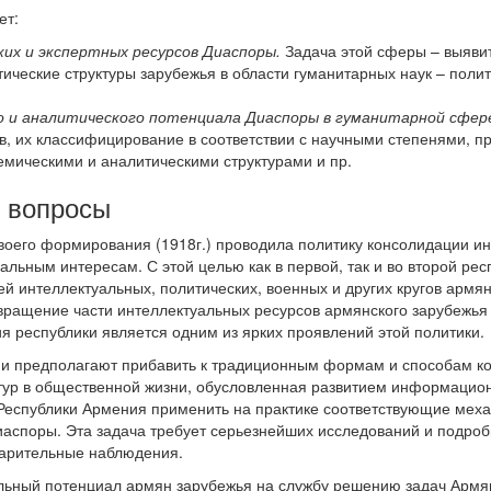
ет:
их и экспертных ресурсов Диаспоры.
Задача этой сферы – выявит
ические структуры зарубежья в области гуманитарных наук – полит
о и аналитического потенциала Диаспоры в гуманитарной сфер
в, их классифицирование в соответствии с научными степенями, 
емическими и аналитическими структурами и пр.
 вопросы
воего формирования (1918г.) проводила политику консолидации и
нальным интересам. С этой целью как в первой, так и во второй р
й интеллектуальных, политических, военных и других кругов армя
звращение части интеллектуальных ресурсов армянского зарубежь
ия республики является одним из ярких проявлений этой политики.
 предполагают прибавить к традиционным формам и способам ко
ктур в общественной жизни, обусловленная развитием информацио
Республики Армения применить на практике соответствующие мех
аспоры. Эта задача требует серьезнейших исследований и подробн
арительные наблюдения.
льный потенциал армян зарубежья на службу решению задач Армян