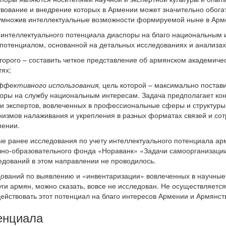
ствование и внедрение которых в Армении может значительно обога
умножив интеллектуальные возможности формируемой ныне в Арм
интеллектуального потенциала диаспоры на благо национальным 
потенциалом, основанной на детальных исследованиях и анализах
оторого – составить четкое представление об армянском академич
ях;
ффективного использования,
цель которой – максимально постави
оры на службу национальным интересам. Задача предполагает к
и экспертов, вовлеченных в профессиональные сферы и структуры
измов налаживания и укрепления в разных форматах связей и сот
мении.
е ранее исследования по учету интеллектуального потенциала ар
но-образовательного фонда «Нораванк» «Задачи самоорганизации
дований в этом направлении не проводилось.
дований по выявлению и «инвентаризации» вовлеченных в научные
уги армян, можно сказать, вовсе не исследован. Не осуществляет
йствовать этот потенциал на благо интересов Армении и Армянст
енциала