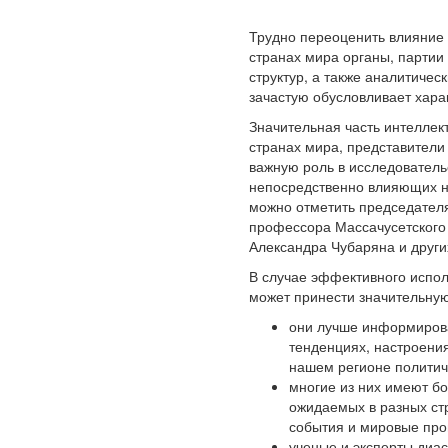
Трудно переоценить влияние 
странах мира органы, партии
структур, а также аналитиче
зачастую обусловливает хара
Значительная часть интеллек
странах мира, представители
важную роль в исследовательс
непосредственно влияющих на
можно отметить председател
профессора Массачусетского 
Александра Чубаряна и други
В случае эффективного испол
может принести значительную
они лучше информирова
тенденциях, настроения
нашем регионе политич
многие из них имеют б
ожидаемых в разных стр
события и мировые проц
ученые и эксперты диас