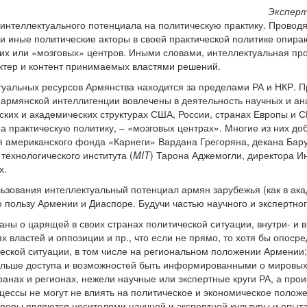
Эксперт 
интеллектуального потенциала на политическую практику. Провод
 и иные политические акторы в своей практической политике опира
ских или «мозговых» центров. Иными словами, интеллектуальная пр
ктер и контент принимаемых властями решений.
туальных ресурсов Армянства находится за пределами РА и НКР. П
 армянской интеллигенции вовлечены в деятельность научных и ана
ких и академических структурах США, России, странах Европы и СН
 практическую политику, – «мозговых центрах». Многие из них до
я американского фонда «Карнеги» Вардана Грегоряна, декана Бар
технологического института (
MIT
) Тарона Аджемогли, директора И
х.
ьзования интеллектуальный потенциал армян зарубежья (как в акад
 пользу Армении и Диаспоре. Будучи частью научного и экспертн
ны о царящей в своих странах политической ситуации, внутри- и 
х властей и оппозиции и пр., что если не прямо, то хотя бы опос
еской ситуации, в том числе на региональном положении Армении;
ольше доступа и возможностей быть информированными о мировых
анах и регионах, нежели научные или экспертные круги РА, а про
ессы не могут не влиять на политическое и экономическое положе
поры являются носителями научной и экспертной культуры и опыта 