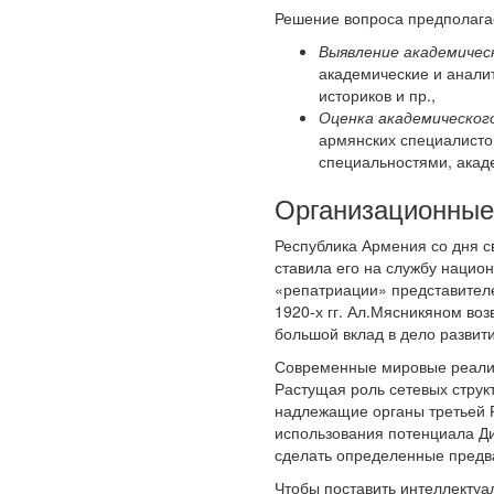
Решение вопроса предполага
Выявление академическ
академические и аналит
историков и пр.,
Оценка академическог
армянских специалисто
специальностями, акад
Организационные
Республика Армения со дня с
ставила его на службу нацио
«репатриации» представителе
1920-х гг. Ал.Мясникяном во
большой вклад в дело развит
Современные мировые реалии
Растущая роль сетевых стру
надлежащие органы третьей 
использования потенциала Ди
сделать определенные предв
Чтобы поставить интеллектуа