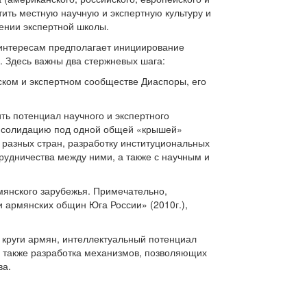
тить местную научную и экспертную культуру и
ении экспертной школы.
интересам предполагает инициирование
. Здесь важны два стержневых шага:
еском и экспертном сообществе Диаспоры, его
ть потенциал научного и экспертного
онсолидацию под одной общей «крышей»
 разных стран, разработку институциональных
рудничества между ними, а также с научным и
мянского зарубежья. Примечательно,
 армянских общин Юга России» (2010г.),
 круги армян, интеллектуальный потенциал
ся также разработка механизмов, позволяющих
ва.