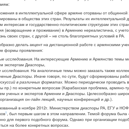
виям:
ожения в интеллектуальной сфере армяне оторваны от общинной жи
ированы в общества этих стран. Результаты их интеллектуальной 
 интересам и государственно-политическим структурам этих стран
я (возвращение и проживание) в Армению нереалистична, с учетом
нь своих стран, с другой – не столь благоприятных условий в РА.
образно делать акцент на дистанционной работе с армянскими уч
ие формы проявления:
ые исследования.
На интересующие Армению и Армянство темы мо
м экспертам Диаспоры,
 исследования.
На аналогичные темы можно заказать также коллек
ученые Диаспоры. Иначе говоря, по сути, будут сформированы раб
искуссий в различных форматах.
Можно периодически проводить в
ы пр.) по конкретным вопросам (Карабахская проблема, армяно-ту
тием ученых и экспертов Армении и Диаспоры. Целесообразно шир
организация он-лайн лекций, научных конференций и др.).
изованный в ноябре 2012г. Министерством диаспоры РА, ЕГУ и Н
1
ков
, был первым шагом в этом направлении. Темой форума была 
нно для первого подобного форума. Однако при организации под
ться на более конкретных вопросах.