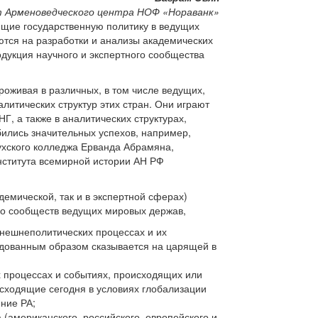
Арменоведческого центра НОФ «Нораванк»
ящие государственную политику в ведущих
ются на разработки и анализы академических
одукция научного и экспертного сообщества
роживая в различных, в том числе ведущих,
литических структур этих стран. Они играют
Г, а также в аналитических структурах,
бились значительных успехов, например,
ухского колледжа Ерванда Абрамяна,
нститута всемирной истории АН РФ
емической, так и в экспертной сферах)
ого сообществ ведущих мировых держав,
внешнеполитических процессах и их
редованным образом сказывается на царящей в
 процессах и событиях, происходящих или
исходящие сегодня в условиях глобализации
ние РА;
(американского, российского, европейского и