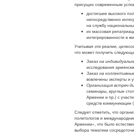
присущих современным усло
достигшие высокого пол
непосредственно интегр
на службу национальным
их массовая репатриаци
интегрированности в жиз
Учитывая эти реалии, целесо
что может получить следующ
Заказ на индивидуальн
исследования армянски
Заказ на коллективные
вовлечены эксперты и 
Организация встреч-д
семинары, круглые стол
Армении и пр.) с учас
средств коммуникации (
Следует отметить, что орган
политологов и международни
Армении», что было естестве
выбора тематики сосредоточи