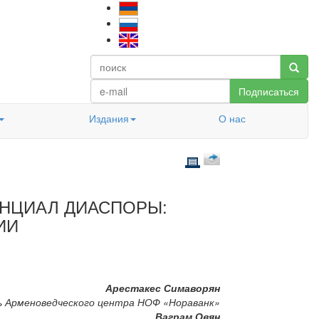
Подписаться
Издания
О нас
ЕНЦИАЛ ДИАСПОРЫ:
ИИ
Арестакес Симаворян
ь Арменоведческого центра НОФ «Нораванк»
Ваграм Овян