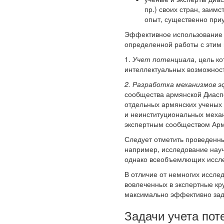
пр.) своих стран, заим
опыт, существенно при
Эффективное использование 
определенной работы с этим 
1.
Учет потенциала
, цель к
интеллектуальных возможност
2. Разработка механизмов э
сообщества армянской Диасп
отдельных армянских ученых 
и неинституциональных механ
экспертным сообществом Ар
Следует отметить проведенны
например, исследование науч
однако всеобъемлющих иссле
В отличие от немногих иссле
вовлеченных в экспертные кр
максимально эффективно заде
Задачи учета пот