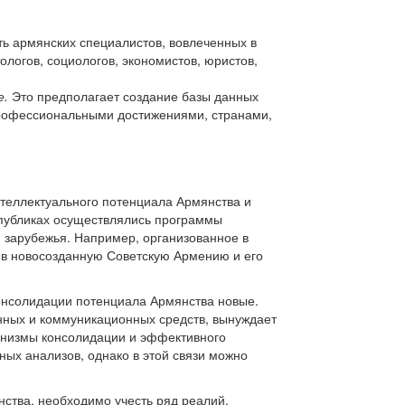
ь армянских специалистов, вовлеченных в
ологов, социологов, экономистов, юристов,
е.
Это предполагает создание базы данных
профессиональными достижениями, странами,
нтеллектуального потенциала Армянства и
еспубликах осуществлялись программы
н зарубежья. Например, организованное в
я в новосозданную Советскую Армению и его
нсолидации потенциала Армянства новые.
нных и коммуникационных средств, вынуждает
анизмы консолидации и эффективного
ых анализов, однако в этой связи можно
ства, необходимо учесть ряд реалий,