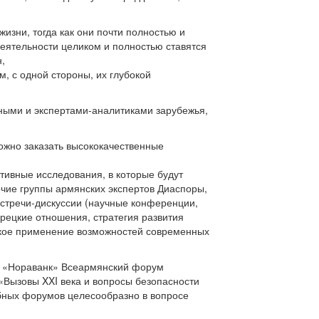
зни, тогда как они почти полностью и
деятельности целиком и полностью ставятся
,
, с одной стороны, их глубокой
еными и экспертами-аналитиками зарубежья,
жно заказать высококачественные
тивные исследования, в которые будут
очие группы армянских экспертов Диаспоры,
стречи-дискуссии (научные конференции,
рецкие отношения, стратегия развития
окое применение возможностей современных
ОФ «Нораванк» Всеармянский форум
«Вызовы XXI века и вопросы безопасности
обных форумов целесообразно в вопросе