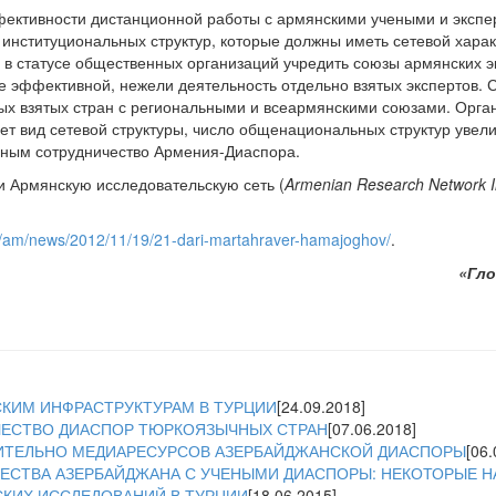
ективности дистанционной работы с армянскими учеными и эксп
 институциональных структур, которые должны иметь сетевой хара
) в статусе общественных организаций учредить союзы армянских э
е эффективной, нежели деятельность отдельно взятых экспертов. 
ых взятых стран с региональными и всеармянскими союзами. Орга
ет вид сетевой структуры, число общенациональных структур увели
ным сотрудничество Армения-Диаспора.
и Армянскую исследовательскую сеть (
Armenian Research Network In
am/am/news/2012/11/19/21-dari-martahraver-hamajoghov/
.
«Гло
СКИМ ИНФРАСТРУКТУРАМ В ТУРЦИИ
[24.09.2018]
ЧЕСТВО ДИАСПОР ТЮРКОЯЗЫЧНЫХ СТРАН
[07.06.2018]
ИТЕЛЬНО МЕДИАРЕСУРСОВ АЗЕРБАЙДЖАНСКОЙ ДИАСПОРЫ
[06.
ЕСТВА АЗЕРБАЙДЖАНА С УЧЕНЫМИ ДИАСПОРЫ: НЕКОТОРЫЕ 
СКИХ ИССЛЕДОВАНИЙ В ТУРЦИИ
[18.06.2015]