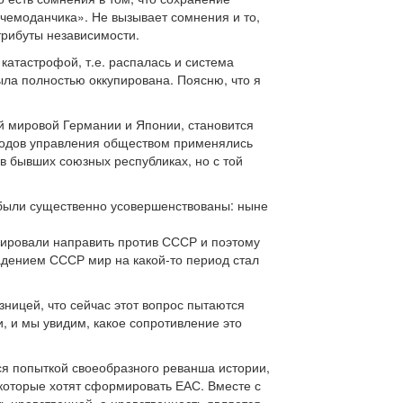
чемоданчика». Не вызывает сомнения и то,
трибуты независимости.
катастрофой, т.е. распалась и система
ыла полностью оккупирована. Поясню, что я
ой мировой Германии и Японии, становится
етодов управления обществом применялись
 в бывших союзных республиках, но с той
были существенно усовершенствованы: ныне
нировали направить против СССР и поэтому
 падением СССР мир на какой-то период стал
зницей, что сейчас этот вопрос пытаются
, и мы увидим, какое сопротивление это
ется попыткой своеобразного реванша истории,
, которые хотят сформировать ЕАС. Вместе с