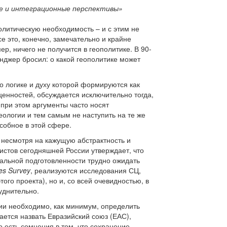
ие и интеграционные перспективы»
олитическую необходимость – и с этим не
е это, конечно, замечательно и крайне
ер, ничего не получится в геополитике. В 90-
инджер бросил: о какой геополитике может
но логике и духу которой формируются как
 ценностей, обсуждается исключительно тогда,
 при этом аргументы часто носят
еологии и тем самым не наступить на те же
особное в этой сфере.
 несмотря на кажущую абстрактность и
истов сегодняшней России утверждает, что
альной подготовленности трудно ожидать
es Survey
, реализуются исследования СЦ,
ого проекта), но и, со всей очевидностью, в
уднительно.
ии необходимо, как минимум, определить
гается назвать Евразийский союз (ЕАС),
 есть сомнения в том, что сохранение