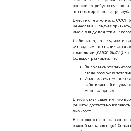
внешних атрибутов суверенит
что некоторые новые республ
Вместе с тем коллапс СССР б
ценностей. Следует признать,
имею в виду под этими слова
Любопытно, но не удивительн
очевидным, что в этих стран
технологии (
nation bulding
и т
большой разницей, что:
За полвека эти технол
стала возможна тоталь
Изменилось геополитич
заботились об их усиле
монополярным.
В этой связи заметим, что пр
решить: достаточно взглянут
вызывает.
В контексте всего сказанного
важной составляющей большой 