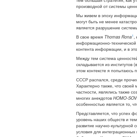
тем большая стратегия, как 
производной от системы ценн
Мы живем в эпоху информаци
могут быть не менее катастр
является разрушение системы
1
В свое время
Thomas Rona
,
информационно-технической с
контента информации, и в эт
Между тем система ценностей
складывается из институтов (
этом контексте я попытаюсь 
СССР распался, среди прочих
Характерно также, что своей
частности, являлись также со
многих анекдотов
HOMO-SOV
особенностью является то, ч
Представляется, что успех ф
уровень наших обществ и те
развитие научно-культурной 
условия для интеграционных п