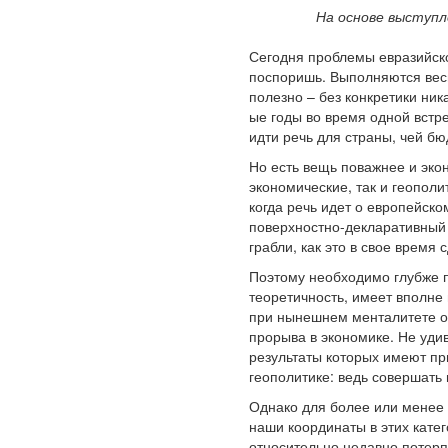
На основе выступл
Сегодня проблемы евразийско
поспоришь. Выполняются весь
полезно – без конкретики ник
ые годы во время одной встре
идти речь для страны, чей б
Но есть вещь поважнее и экон
экономические, так и геополи
когда речь идет о европейск
поверхностно-декларативный х
грабли, как это в свое время
Поэтому необходимо глубже п
теоретичность, имеет вполне
при нынешнем менталитете о
прорыва в экономике. Не уди
результаты которых имеют при
геополитике: ведь совершать
Однако для более или менее 
наши координаты в этих катег
относительно недавно потерп