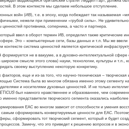
утверждал выдающийся британский стратег Лиддел Гарт, должна быт
остей. В этом контексте мы сделаем небольшое отступление.
онных войн (
ИВ
), т.е. в эпоху, когда побеждает так называемая «м
офичными, нежели при применении «грубой силы». Не удивительно
 ценностей противника, соперника, а часто и партнера.
 который ввел в оборот термин ИВ, определил также критические и
фере. Это – компьютерные сети, базы данных и т.п. Мы же ввели
ом контексте система ценностей является критической инфрастру
 формируется не в вакууме, а в духовно-интеллектуальной сфере 
в широком смысле этого слова) науки, технологии, культуры и т.п.,
придать своему выступлению некоторую конкретику.
 факторов, еще и из-за того, что научно-техническая – творческа
 мощью Система была во многом обязана именно этому сегменту на
здателями и носителями духовных ценностей. И не только интеллиг
ETICUS
был намного нравственнее и образованнее, чем совреме
то именно представители творческого сегмента оказались наиболе
ормирования ЕАС во многом зависит от способности и умения восс
м самым сформировать конвертируемые ценности для ЕАС. Поэтому
сферы, сформировать тот творческий сегмент, который и будет соз
роцессов. Замечу, что это приведет к решению вопросов и в эконом