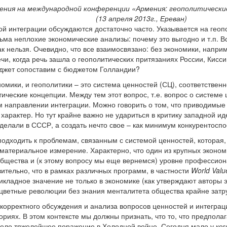
ения на международной конференции «Армения: геополитическ
(13 апреля 2013г., Ереван)
й интеграции обсуждаются достаточно часто. Указывается на геоп
ма неплохие экономические анализы: почему это выгодно и т.п. Вс
ак нельзя. Очевидно, что все взаимосвязано: без экономики, наприм
чи, когда речь зашла о геополитических притязаниях России, Кисс
юджет сопоставим с бюджетом Голландии?
омики, и геополитики – это система ценностей (СЦ), соответствен
тические концепции. Между тем этот вопрос, т.е. вопрос о системе
ом направлении интеграции. Можно говорить о том, что приводимые
арактер. Но тут крайне важно не удариться в критику западной ид
 сделали в СССР, а создать нечто свое – как минимум конкурентосп
одходить к проблемам, связанным с системой ценностей, которая,
 материальное измерение. Характерно, что один из крупных эконом
бщества и (к этому вопросу мы еще вернемся) уровне профессион
вительно, что в рамках различных программ, в частности
World Valu
кладное значение не только в экономике (как утверждают авторы эт
 цветные революции без знания менталитета общества крайне затр
корректного обсуждения и анализа вопросов ценностей и интеграц
ориях. В этом контексте мы должны признать, что то, что предпола
ело тяжелейшее поражение в Холодной войне. Сегодня мало у кого