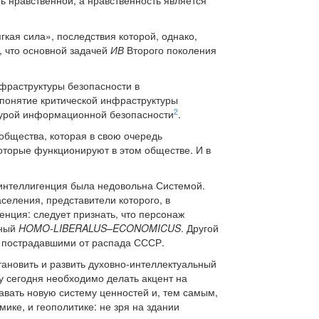
ь нравственной, а нравственность является
ягкая сила», последствия которой, однако,
, что основной задачей
ИВ
Второго поколения
нфраструктуры безопасности в
 понятие критической инфраструктуры
2
ктурой информационной безопасности
.
общества, которая в свою очередь
 которые функционируют в этом обществе. И в
я интеллигенция была недовольна Системой.
селения, представители которого, в
енция: следует признать, что персонаж
нный
HOMO-LIBERALUS–ECONOMICUS
. Другой
е пострадавшими от распада СССР.
тановить и развить духовно-интеллектуальный
 сегодня необходимо делать акцент на
давать новую систему ценностей и, тем самым,
ике, и геополитике: не зря на здании