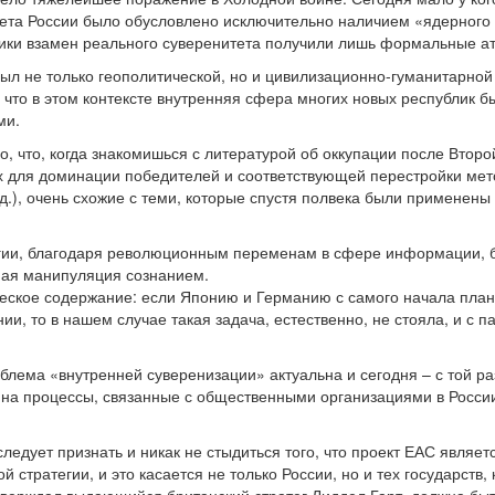
ета России было обусловлено исключительно наличием «ядерного 
ики взамен реального суверенитета получили лишь формальные а
ыл не только геополитической, но и цивилизационно-гуманитарной 
 что в этом контексте внутренняя сфера многих новых республик б
ми.
о, что, когда знакомишься с литературой об оккупации после Втор
ах для доминации победителей и соответствующей перестройки м
.д.), очень схожие с теми, которые спустя полвека были применены
огии, благодаря революционным переменам в сфере информации, 
ная манипуляция сознанием.
еское содержание: если Японию и Германию с самого начала пла
нии, то в нашем случае такая задача, естественно, не стояла, и с
облема «внутренней суверенизации» актуальна и сегодня – с той ра
ь на процессы, связанные с общественными организациями в России
 следует признать и никак не стыдиться того, что проект ЕАС явля
стратегии, и это касается не только России, но и тех государств