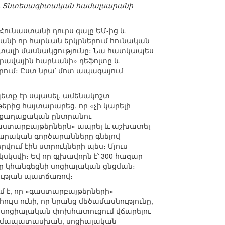
 և Տնտեսագիտական համալսարանի
Հունաստանի դուրս գալը ԵՄ-ից և
անի որ հարևան երկրներում հունական
իտալի մասնակցությունը։ Նա հատկապես
հարավային հարևանի» դեֆոլտը և
րում։ Ըստ նրա՝ մոտ ապագայում
պետք էր սպասել, ամենակոշտ
երից հայտարարեց, որ «չի կարելի
ն քաղաքական ընտրանու
գաստարբայթերներն» ապրել և աշխատել
ղարական գործարանները գնելով
վում էին ստրուկների պես։ Մյուս
կսվի։ Եվ որ գլխավորն է՝ 300 հազար
չը կհանգեցնի սոցիալական ցնցման։
ության պատճառով։
 է, որ «գաստարբայթերների»
ույս ունի, որ նրանց մեծամասնությունը,
ա սոցիալական փոխհատուցում վճարելու
ն համապատասխան, սոցիալական