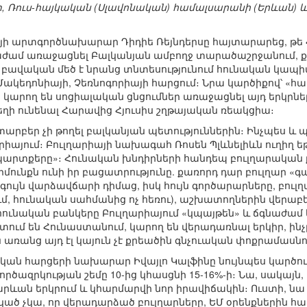
, Ռուս-հայկական (Սլավոնական) համալսարանի (Երևան)
գիայի արտգործնախարար Դիդիե Ռեյնդերսը հայտարարեց, թե 
նաժամ առաջացնել Բալկանյան ամբողջ տարածաշրջանում, ք
 բավական մեծ է նրանց տնտեսությունում հունական կապ
 Մակեդոնիայի, Չեռնոգորիայի հարցում։ Նրա կարծիքով՝ «
 կարող են սոցիալական ցնցումներ առաջացնել այդ երկրնե
եղի ունենալ Հարավից Հյուսիս շղթայական ռեակցիա։
րբեր չի թողել բալկանյան պետություններին։ Ինչպես և 
իայում։ Բուլղարիայի նախագահ Ռոսեն Պլևնելիևն ուղիղ եթ
պարտքերը»։ Հունական խնդիրների հանդեպ բուլղարակա
ունքն ունի իր բացատրությունը. քառորդ դար բուլղար «
ույն վարձավճարի դիմաց, իսկ հույն գործարարները, բուլ
մ, հունական սահմանից ոչ հեռու), աշխատողներին վերաբեր
ունական բանկերը Բուլղարիայում «կպայթեն» և ճգնաժամ կս
տում են Հունաստանում, կարող են վերադառնալ երկիր, ին
առանց այդ էլ կայուն չէ քրեածին գնչուական փոքրամասն
ան հարցերի նախարար Իվայլո Կալֆինը նույնպես կարծում
ծազրկության շեմը 10-ից կհասցնի 15-16%-ի։ Նա, սակայն, հ
արևան երկրում և կհարմարվի նոր իրավիճակին։ Ուստի, ն
ասկած չկա, որ վերադարձած բուլղարները, ԵՄ օրենքների