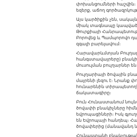
փոխանցումների հաշվին։ 
եզերք, աճող գործազրկու
Այս կարծիքին չեն, սակայ
միակ տագնապը կապված է 
Թուրքիայի Հանրապետությ
Բորովեց և Պամպորովո դա
զգալի բարելավում։
Հարավարևմտյան Բուլղարի
հանգստավայրերը) բնակիչ
մուսուլման բուլղարներ ե
Բուլղարիայի ծովային բն
մայրենի լեզու է։ Նրանք
հունարենին տիրապետողնե
ճակատագիրը։
Բուն Հունաստանում նույ
ծովափի բնակիչները հիմն
եվրոպացիների։ Իսկ գյո
են Եվրոպայի հանդեպ։ Հա
ծովափերից (մանավանդ նո
Հունաստանի բնակչության