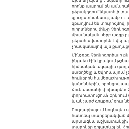
Այստեղ պետք է նկատի ու
որոնք ապրում են ամառա
թերակղզում նկատելի տարբ
գյուղատնտեսությամբ ու ա
զբաղվում են տուրիզմով,
ոլորտներով (ինչը Չեռնոգ
միասնական սերբ ազգը բա
թերահավատորեն է վերաբ
չհասկանալով այն քաղաքա
Մինչդեռ Չեռնոգորիայի բ
ինչպես էին կրակում թշ
հիմնական ազգային գաղա
ստեղծելը և Եվրոպայում 
հույներին համերաշխությո
կանոններին, որոնցով ապր
Հունաստանի փոխարեն։ Չ
փոխհատուցում։ Երկրում 
և անշարժ գույքում ռուս 
Բուլղարիայում նույնպե
հանդեպ տարբերակված մո
արտագնա աշխատանքի։ Հյ
տարիներ գոյատևել են Հ