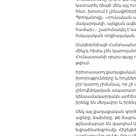
կատարել դեպի մեկ այլ ու
հետ, խոսում է չինացիների
Պրոդանովը։ «Հունական պ
մակարդակի, այնքան ավել
համար»,- շարունակել է նա
հսկայական սոցիալական գի
Մակեդոնիայի Հանրապետու
մինչև հիմա չեն կարողան
Հունաստանի դուրս գալը 
թվում։
Երիտասարդ քաղաքական գ
իրողությունները և հույնե
չէր կարող չիմանալ, որ չ
չինովնիկական ապարատը, 
կենսամակարդակն արհեստ
իրենք են մեղավոր և իրեն
Մեկ այլ քաղաքական գործի
աջերը, ձախերը, թե ծայրա
թշնամաբար են վարվում 
եվրաինտեգրումը։ Հիշեցն
այլընտրանք չունի։ Ռուս