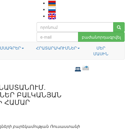
բաժանորդագրվել
ՄՍԱԳՐԵՐ
ՀՐԱՏԱՐԱԿՈՒՄՆԵՐ
ՄԵՐ
ՄԱՍԻՆ
ՆԱՍՏԱՆՈՒՄ.
ՆԵՐ ԲԱԼԿԱՆՅԱՆ
Ի ՀԱՄԱՐ
րդների բարեկամության Ռուսաստանի