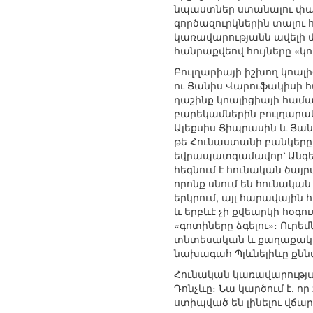
նպաստներ ստանալու փաստա
գործազուրկներին տալու
կառավարությանն ավելի մե
հանրաքվեով հույները «կո
Բուլղարիայի իշխող կոալ
ու Յանիս Վարուֆակիսի 
դաշինք կոալիցիայի համա
բարեկամներին բուլղարա
Ալեքսիս Ցիպրասին և Յան
թե Հունաստանի բանկերը 2
եվրապատգամավոր՝ Անգել
հեգնում է հունական ծայ
որոնք սնում են հունակա
երկրում, այլ հարավային 
և երբևէ չի քվեարկի հօ
«գոտիները ձգելու»։ Ուրե
տնտեսական և քաղաքական
նախագահ Պլևնելիևը քնն
Հունական կառավարության
Դոնչևը։ Նա կարծում է, որ
ստիպված են լինելու վճ