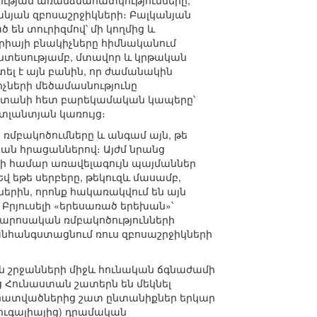
նության առանձնահատկությունները,
նյան զբոսաշրջիկների։ Բալկանյան
 են տուրիզմով՝ մի կողմից և
գորիայի բնակիչները հիմնականում
ատնտեսությամբ, մտավոր և կրթական
տել է այն բանին, որ ժամանակին
չների մեծամասնությունը
աստանի հետ բարեկամական կապերը՝
ատլանտյան կառույց։
 ռմբակոծումները և անգամ այն, թե
ան հրացաններով։ Այժմ նրանց
րի համար առավելագույն պայմաններ
 եթե սերբերը, թեկուզև մասամբ,
ներին, որոնք հակառակվում են այն
ւ Բրյուսելի «երեսառած երեխան»՝
արոսական ռմբակոծությունների
 անհանգստացնում ռուս զբոսաշրջիկների
ն շրջանների միջև հունական ճգնաժամի
 Հունաստան շատերն են մեկնել
 հատվածներից շատ ընտանիքներ երկար
ուգալիայից) դրամական