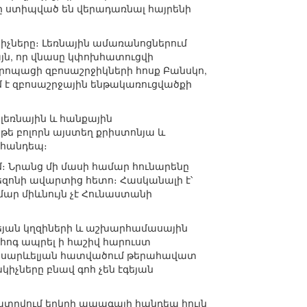
րը ստիպված են վերադառնալ հայրենի
կիչները։ Լեռնային ամառանոցներում
յն, որ վնասը կփոխհատուցվի
վրոպացի զբոսաշրջիկների հոսք Բանսկո,
մ է զբոսաշրջային ենթակառուցվածքի
լեռնային և հանքային
թե բոլորն այստեղ քրիստոնյա և
 հանդեպ։
։ Նրանց մի մասի համար հունարենը
եզոնի ավարտից հետո։ Հասկանալի է՝
ար միևնույն չէ Հունաստանի
գեյան կղզիների և աշխարհամասային
հոգ ապրել ի հաշիվ հարուստ
ւսիսարևելյան հատվածում թերահավատ
իչները բնավ գոհ չեն էգեյան
ցատրվում երկրի ապագայի հանդեպ հույն