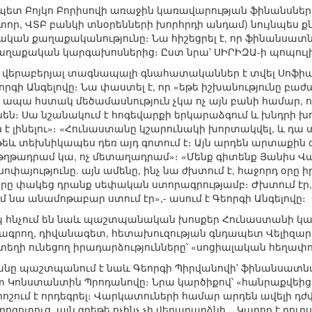
ապետ Բոյկո Բորիսովի առաջին կառավարության ֆինանսնե
որ, ՎՏԲ բանկի տնօրենների խորհրդի անդամ) նույնպես 
ան քաղաքականությունը։ Նա հիշեցրել է, որ ֆինանսատնտ
քաղաքական կարգախոսներից։ Ըստ նրա՝ ՍԻՐԻԶԱ-ի պոպուլիզմ
 վերաբերյալ տագնապալի գնահատականներ է տվել Սոֆիա
գի Անգելովը։ Նա փաստել է, որ «եթե իշխանությունը բա
, ապա հստակ մեծամասնություն չկա ոչ այն բանի համար, որ
ն։ Սա նշանակում է հոգեվարքի երկարաձգում և խնդրի խորա
ն է լինելու»։ «Հունաստանը կշարունակի խորտակվել, և դ
, թեև տեխնիկապես դեռ այդ գոտում է։ Այն արդեն արտաքին օ
չ թղթադրամ կա, ոչ մետաղադրամ»։ «Մենք գիտենք Յանիս 
այությունը. այն ամենը, ինչ նա ժխտում է, հաջորդ օրը իր
օրը փակեց դրանք սեփական ստորագրությամբ։ Ժխտում էր, թ
 նա անամոթաբար ստում էր»,- ասում է Գեորգի Անգելովը։
պ հնչում են նաև պաշտպանական խոսքեր Հունաստանի կառ
գրող, դիվանագետ, հետախուզության գնդապետ Վելիզար Ե
մ տեղի ունեցող իրադարձությունները՝ «սոցիալական հեղափո
անը պաշտպանում է նաև Գեորգի Պիրվանովի՝ ֆինանսատ
 Կոնստանտին Պրոդանովը։ Նրա կարծիքով՝ «հանրաքվեից հ
ւմ է որդեգրել։ Վարկատուների համար արդեն ավելի դժվ
ոգոտուց, այն գրեթե ոչինչ չի վերադարձնի... Կարող է դու