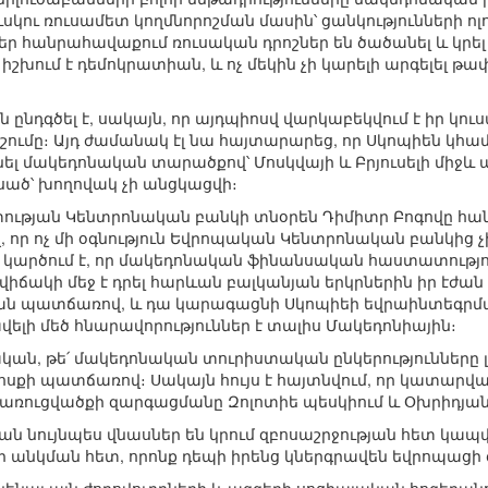
կու ռուսամետ կողմնորոշման մասին՝ ցանկությունների ոլ
քեր հանրահավաքում ռուսական դրոշներ են ծածանել և կրե
իշխում է դեմոկրատիան, և ոչ մեկին չի կարելի արգելել 
ընդգծել է, սակայն, որ այդպիոսվ վարկաբեկվում է իր կու
ումը։ Այդ ժամանակ էլ նա հայտարարեց, որ Սկոպիեն կհա
 մակեդոնական տարածքով՝ Մոսկվայի և Բրյուսելի միջև պ
սած՝ խողովակ չի անցկացվի։
ւթյան Կենտրոնական բանկի տնօրեն Դիմիտր Բոգովը հա
, որ ոչ մի օգնություն Եվրոպական Կենտրոնական բանկից
 կարծում է, որ մակեդոնական ֆինանսական հաստատությո
ճակի մեջ է դրել հարևան բալկանյան երկրներին իր էժան
պատճառով, և դա կարագացնի Սկոպիեի եվրաինտեգրմա
ավելի մեծ հնարավորություններ է տալիս Մակեդոնիային։
րական, թե՛ մակեդոնական տուրիստական ընկերությունները 
քի պատճառով։ Սակայն հույս է հայտնվում, որ կատարվ
ռուցվածքի զարգացմանը Զոլոտիե պեսկիում և Օխրիդյան 
ն նույնպես վնասներ են կրում զբոսաշրջության հետ կապ
 անկման հետ, որոնք դեպի իրենց կներգրավեն եվրոպացի 