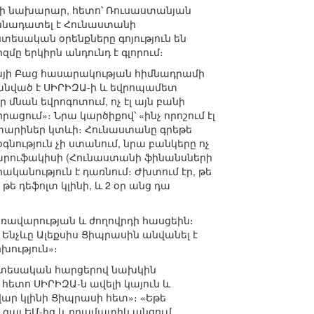
րի նախարար, հետո՝ Ռուսաստանյան
քննադատել է Հունաստանի
եսական օրենքները գոյություն են
ը երկիրն անդունդ է գլորում։
յի Բաց հասարակության հիմնադրամի
ժանված է ՍԻՐԻԶԱ-ի և եվրոպամետ
 մնան եվրոգոտում, ոչ էլ այն բանի
ցում»։ Նրա կարծիքով՝ «ինչ որոշում էլ
ա տարիներ կտևի։ Հունաստանը գրեթե
գնություն չի ստանում, նրա բանկերը ոչ
Վարուֆակիսի (Հունաստանի ֆինանսների
ականություն է դառնում։ Ժխտում էր, թե
ե դեֆոլտ կլինի, և 2 օր անց դա
ավարության և ժողովրդի հասցեին։
նչևը Ալեքսիս Ցիպրասին անվանել է
խություն»։
նտեսական հարցերով նախկին
ետո ՍԻՐԻԶԱ-ն ավելի կայուն և
ար կլինի Ցիպրասի հետ»։ «Եթե
րս գալ ԵՄ-ից և դրամատիկ անցում