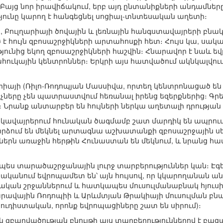
Բայց նոր իրավիճակում, երբ այդ ընտանիքների անդամնե
թյունը կարող է հանգեցնել սոցիալ-տնտեսական աղետի։
ն, Բուլղարիայի ծովային և լեռնային հանգստավայրերի բնա
հույն զբոսաշրջիկների արտահոսքի հետ։ Հույս կա, սակա
ունից եկող զբոսաշրջիկների հաշվին։ Հնարավոր է նաև ե
հուկային կենտրոններ։ Երկրի այս հատվածում ակնկալվու
այի (Ռիլո-Ռոդոպյան Մասսիվա, որտեղ կենտրոնացած են 
ները չեն պատրաստվում հեռանալ իրենց եզերքներից։ Գրե
ն։ Նրանք անտարբեր են հույների ներկա աղետալի դրության
ակավայրերում հունական ծագմամբ շատ մարդիկ են ապրում
 փորձում են մեկնել արտագնա աշխատանքի զբոսաշրջային ս
րն առաջին հերթին Հունաստան են մեկնում, և նրանց համ
նպես տարածաշրջանային լուրջ տարբերություններ կան։ Է
ականում եվրոպամետ են՝ այն հույսով, որ կկարողանան ան
ւղական շրջաններում և հատկապես մուսուլմանաբնակ հյո
րավային Ռոդոպիի և Արևմտյան Թրակիայի մուսուլման բնակ
ւդիստական, որոնք եվրոպացիները շատ են սիրում)։
 զբաղվածության բնույթի այս տարբերություններով է բա