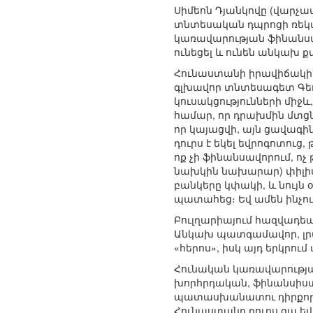
Սիմեոն Դյանկովը (վարչ
տնտեսական դպրոցի ռեկտ
կառավարության ֆինանսակ
ունեցել և ունեն անկախ 
Հունաստանի իրավիճակի
գլխավոր տնտեսագետ Գեոր
կուսակցությունների միջև
համար, որ դրախմին մտցնե
որ կայացվի, այն ցավագի
դուրս է եկել եվրոգոտուց
ոք չի ֆինանսավորում, ո
նախկին նախարար) փիլիսոփ
բանկերը կփակի, և նույն 
պատահեց։ Եվ ամեն ինչում
Բուլղարիայում հազվադե
Անկախ պատգամավոր, լրա
«հերոս», իսկ այդ երկրու
Հունական կառավարությ
խորհրդական, ֆինանսիստ
պատասխանատու դիրքորոշո
Հունաստանը դուրս գա եվր