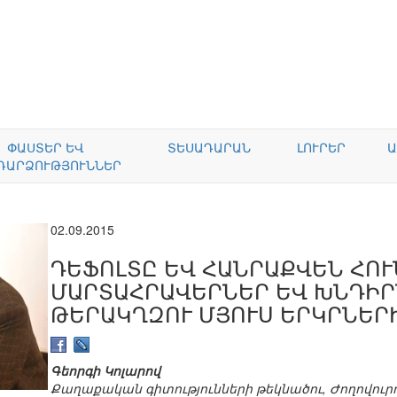
ՓԱՍՏԵՐ ԵՎ
ՏԵՍԱԴԱՐԱՆ
ԼՈՒՐԵՐ
Ա
ԴԱՐՁՈՒԹՅՈՒՆՆԵՐ
02.09.2015
ԴԵՖՈԼՏԸ ԵՎ ՀԱՆՐԱՔՎԵՆ ՀՈՒ
ՄԱՐՏԱՀՐԱՎԵՐՆԵՐ ԵՎ ԽՆԴԻՐ
ԹԵՐԱԿՂԶՈՒ ՄՅՈՒՍ ԵՐԿՐՆԵՐ
Գեորգի Կոլարով
Քաղաքական գիտությունների թեկնածու, Ժողովու