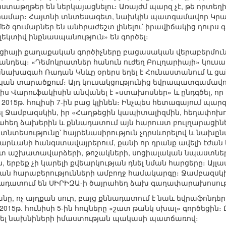
թղթեր են ներկայացնելու։ Առայժմ պարզ չէ, թե որտեղից ե
 համար։ Հայտնի տնտեսագետ, նախկին պատգամավոր Կրասե
ծ գումարներ են անհրաժեշտ լինելու՝ իրավիճակից դուրս գ
լեկտիվ ինքնասպանություն» են գործել։
իցիայի քաղաքական գործիչները բացասական վերաբերմունք
հանդեպ։ «Դեմոկրատներ հանուն ուժեղ Բուլղարիայի» կո
նախագահ Ռադան Կնևը օրերս եղել է Հունաստանում և ցանկո
կան տարածքում։ Այդ կուսակցությունից եվրապատգամավ
իս Վարուֆակիսին անվանել է «ստախոսներ» և ընդգծել, որ 
015թ. հուլիսի 7-ին բաց կլինեն։ Ինչպես հետագայում պարզ
 Ջամբազսկին, իր «Հաղթեցին կապիտալիզմին, հեղափոխու
րահեղ ձախերին և քննադատում այն հարուստ բուլղարացիներ
ն տնտեսությունը՝ հայրենասիրություն չդրսևորելով և նախ
հարևանի հանգստավայրերում, քանի որ դրանք ավելի էժան են
գուտ աշխատավարձերի, թոշակների, սոցիալական նպաստներ
մն, երբեք չի կարելի քվեարկության դնել նման հարցերը։ Ա
 հարաբերությունների ամբողջ համակարգը։ Ջամբազսկին,
ադատում են ՍԻՐԻԶԱ-ի ծայրահեղ ձախ գաղափարախոսությ
ը, ոչ այդքան սուր, բայց քննադատում է նաև եվրաֆոնդ
 2015թ. հունիսի 5-ին հույները «շատ թանկ սխալ» գործեցին։
արել նախնիների իմաստության պակասի պատճառով։