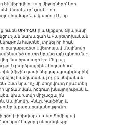
ն վերցվելու այդ միջոցները՝ նոր
ն Ստանչևը նշում է, որ
ալու համար։ Նա կարծում է, որ
 ունեն ՍԻՐԻԶԱ-ի և Ալեքսիս Ցիպրասի
ւսակցության նախագահ և Բարեփոխական
ւթյուն հայտնել փրկել իր հույն
որ, քաղաքագետ Սվետոսլավ Մալինովը
ամենամեծ սուտը նրանց այն պնդումն է,
վեց, նա իրավացի էր։ Մեկ այլ
թյուն բարձրացրին» հոդվածում
ին (միջին դասի ներկայացուցիչներին),
ընտրելով հանգստանալ ոչ թե սեփական
։ Ըստ նրա՝ ոչ մի ժողովուրդ որևէ տեղ
ի կրճատման, հօգուտ խնայողության և
յլապես, կխախտվի միջազգային
 Մալինովը, Կնևը, Կալֆինը և
ունը և քաղաքականությունը։
երի գծով փոխվարչապետ Տոմիսլավ
 Ըստ նրա՝ հաջորդ սերունդները