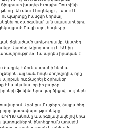
ար։ Ցիպրասը խաղեր է տալիս Պուտինի
 ուր են գնում հույները»,- ասում է
 ու պարտքը հասցվի նորմալ
գնել ու զարգանալ՝ այն սպասարկելու
կույցում։ Բացի այդ, հույները
ական ճգնաժամի առնչությամբ։ Այստեղ
նը։ Այստեղ եվրոգոտուց և ԵՄ-ից
նարավորություն։ Դա արդեն իրական է
ս ծաղրել է Հունաստանի ներկա
ներին, այլ նաև հույն ժողովրդին, որը
ն այդքան ուռճացրել է ձրիակեր
ք է հասկանա, որ իր բարձր
երի ֆոնին։ Նրա կարծիքով՝ հույներն
կառավարում Աթենքում՝ աջերը, ծայրահեղ
 բոլոր կառավարությունները
 ՖԻՐՈՄ անունը և արգելափակելով նրա
 կառույցներին ինտեգրումն առայժմ
 իշխող կուսակցության և անձամբ