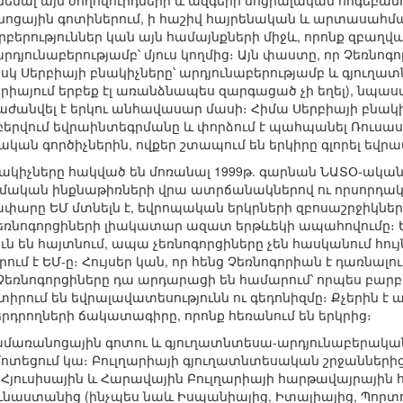
նենալ այն ժողովուրդների և ազգերի սոցիալական հոգեբա
նոցային գոտիներում, ի հաշիվ հայրենական և արտասահմա
երություններ կան այն համայնքների միջև, որոնք զբաղված
րդյունաբերությամբ՝ մյուս կողմից։ Այն փաստը, որ Չեռնո
 իսկ Սերբիայի բնակիչները՝ արդյունաբերությամբ և գյուղ
որիայում երբեք էլ առանձնապես զարգացած չի եղել), նպաս
ժանվել է երկու անհավասար մասի։ Հիմա Սերբիայի բնակի
երվում եվրաինտեգրմանը և փորձում է պահպանել Ռուս
կան գործիչներին, ովքեր շտապում են երկիրը գլորել եվր
նակիչները հակված են մոռանալ 1999թ. գարնան ՆԱՏՕ-ական
նամական ինքնաթիռների վրա ատրճանակներով ու որսորդակ
փարը ԵՄ մտնելն է, եվրոպական երկրների զբոսաշրջիկնե
չեռնոգորցիների լիակատար ազատ երթևեկի ապահովումը։ Եվ
ւն են հայտնում, ապա չեռնոգորցիները չեն հասկանում հույ
ում է ԵՄ-ը։ Հույսեր կան, որ հենց Չեռնոգորիան է դառնալո
եռնոգորցիները դա արդարացի են համարում՝ որպես բարբ
տիրում են եվրալավատեսությունն ու գեդոնիզմը։ Քչերին է
ներդրողների ճակատագիրը, որոնք հեռանում են երկրից։
ս ամառանոցային գոտու և գյուղատնտեսա-արդյունաբերակա
տեցում կա։ Բուլղարիայի գյուղատնտեսական շրջաններից
ուսիսային և Հարավային Բուլղարիայի հարթավայրային
ունաստանից (ինչպես նաև Իսպանիայից, Իտալիայից, Պորտ