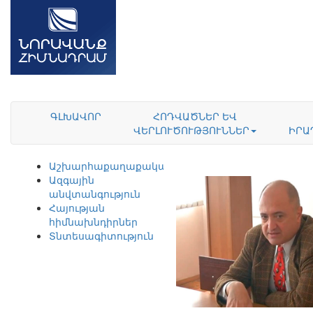
ԳԼԽԱՎՈՐ
ՀՈԴՎԱԾՆԵՐ ԵՎ
ՎԵՐԼՈՒԾՈՒԹՅՈՒՆՆԵՐ
ԻՐԱ
Աշխարհաքաղաքականություն
Ազգային
անվտանգություն
Հայության
հիմնախնդիրներ
Տնտեսագիտություն