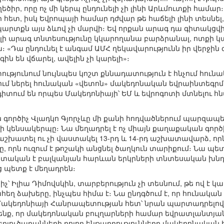
ղեծիր, որը ոչ մի կերպ ընդունելի չի լինի Արևմուտքի համ
 հետ, իսկ Եվրոպայի համար դժվար թե հաճելի լինի տեսնել, թե
արտքն այս ձևով չի մարվի։ Եվ որքան արագ դա գիտակցվի
ի արագ տնտեսությունը կկարողանա բարձրանալ, ոտքի կան
։ «Դա ընդունել է անգամ ԱՄՀ ղեկավարությունն իր վերջին զե
ն են վճարել, ավելին չի կարելի»։
թյունում նույնպես կոշտ քննադատություն է հնչում հուն
ում ներել հունական «վետոն» մակեդոնական եվրաինտեգրմա
դիտում են որպես Մակեդոնիայի՝ ԵՄ և եվրոգոտի մտնելու հ
ործիչ Վլադկո Գյորչևը մի քանի հոդվածներում պարզապե
րի կենսակերպը։ Նա մեղադրել է ոչ միայն քաղաքական գործիչ
ի աշխատել ու չի վաստակել 13-րդ և 14-րդ աշխատավարձ, որ
որն ուզում է թոշակի անցնել ծաղկուն տարիքում։ Նա պետ
ական է բալկանյան հարևան երկրների տնտեսական խնդիրն
ց պետք է մեղադրեն։
չ՝ Իլիա Դիմովսկին, տարբերություն չի տեսնում, թե ով է 
հեղ ձախերը, ինչպես հիմա է։ Նա ընդգծում է, որ հունական
Մակեդոնիայի Հանրապետության հետ՝ նրան պարտադրելով
ենք, որ մակեդոնական բուլղարների համար եվրատլանտյան
 վերլուծաբանների բոլոր ենթադրությունները մակեդոնական