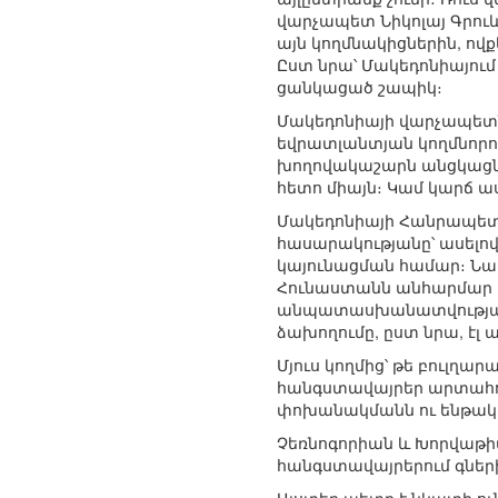
վարչապետ Նիկոլայ Գրուևս
այն կողմնակիցներին, ով
Ըստ նրա՝ Մակեդոնիայում 
ցանկացած շապիկ։
Մակեդոնիայի վարչապետն 
եվրատլանտյան կողմնորոշ
խողովակաշարն անցկացնել
հետո միայն։ Կամ կարճ ա
Մակեդոնիայի Հանրապետո
հասարակությանը՝ ասելով
կայունացման համար։ Նա
Հունաստանն անհարմար վի
անպատասխանատվության 
ձախողումը, ըստ նրա, էլ 
Մյուս կողմից՝ թե բուլղա
հանգստավայրեր արտահոս
փոխանակմանն ու ենթակա
Չեռնոգորիան և Խորվաթիա
հանգստավայրերում գների