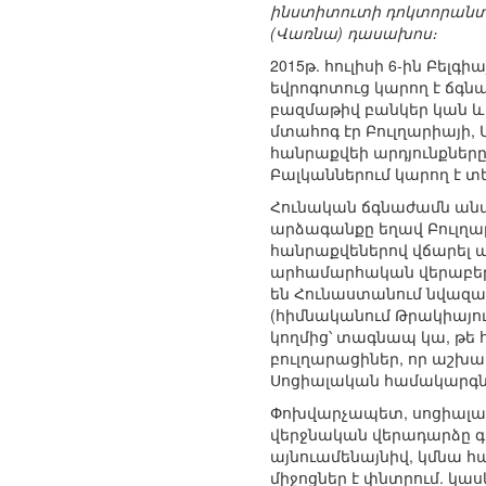
ինստիտուտի դոկտորանտ
(Վառնա) դասախոս։
2015թ. հուլիսի 6-ին Բել
եվրոգոտուց կարող է ճգ
բազմաթիվ բանկեր կան և
մտահոգ էր Բուլղարիայի,
հանրաքվեի արդյունքները
Բալկաններում կարող է տ
Հունական ճգնաժամն անտա
արձագանքը եղավ Բուլղար
հանրաքվեներով վճարել 
արհամարհական վերաբերմ
են Հունաստանում նվազագ
(հիմնականում Թրակիայու
կողմից՝ տագնապ կա, թե հ
բուլղարացիներ, որ աշխա
Սոցիալական համակարգն 
Փոխվարչապետ, սոցիալակ
վերջնական վերադարձը գոր
այնուամենայնիվ, կմնա հ
միջոցներ է փնտրում. կ