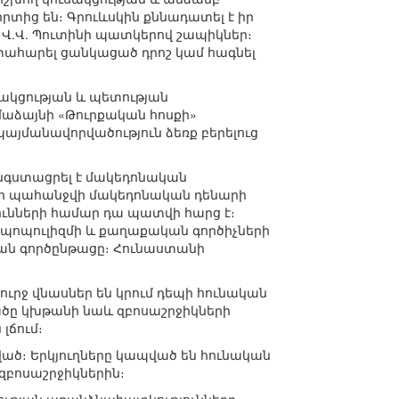
որտից են։ Գրուևսկին քննադատել է իր
լ Վ.Վ. Պուտինի պատկերով շապիկներ։
թափահարել ցանկացած դրոշ կամ հագնել
սակցության և պետության
մաձայնի «Թուրքական հոսքի»
այմանավորվածություն ձեռք բերելուց
նգստացրել է մակեդոնական
 չի պահանջվի մակեդոնական դենարի
ւնների համար դա պատվի հարց է։
 պոպուլիզմի և քաղաքական գործիչների
ն գործընթացը։ Հունաստանի
լուրջ վնասներ են կրում դեպի հունական
ածը կխթանի նաև զբոսաշրջիկների
լճում։
ված։ Երկյուղները կապված են հունական
զբոսաշրջիկներին։