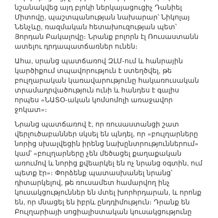
նշանակվեց այդ բլոկի ներկայացուցիչ Դանիել
Միտովը, պաշտպանության նախարար՝ Նիկոլայ
Նենչևը, ռազմական հետախուզության պետ՝
Յորդան Բակալովը։ Նրանք բոլորն էլ Ռուսաստանն
ատելու դրդապատճառներ ունեն։
Ահա, սրանց պատճառով ԶԼՄ-ում և հանրային
կարծիքում տպավորություն է ստեղծվել, թե
բուլղարական կառավարությունը հակառուսական
տրամադրվածություն ունի և հանդես է գալիս
որպես «ՆԱՏՕ-ական կոմսոմոլի առաջավոր
ջոկատ»։
Նրանց պատճառով է, որ ռուսաստանցի շատ
վերլուծաբաններ սկսել են պնդել, որ «բուլղարները
նորից սխալվեցին իրենց նախընտրություններում»
կամ՝ «բուլղարները չեն մեծացել քաղաքական
առումով և նորից քվեարկել են ոչ նրանց օգտին, ում
պետք էր»։ Փորձենք պատասխանել նրանց՝
դիտարկելով, թե ռուսամետ համարվող ինչ
կուսակցություններ են մտել խորհրդարան, և որոնք
են, որ մնացել են իբրև ընդդիմություն։ Դրանք են
Բուլղարիայի սոցիալիստական կուսակցությունը