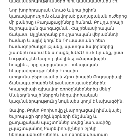
կազմակերպությունների հլու կամակատարն էր։
Նոր խորհրդարան մտած և կոալիցիոն
կառավարություն ձևավորած քաղաքական ուժերից
մի քանիսը (Քաղաքացիները հանուն Բուլղարիայի
եվրոպական զարգացման, Հայրենասիրական
ճակատ, Այլընտրանք բուլղարական վերածննդի
համար և այլն) կողմ են Ռուսաստանի հետ
համագործակցությանը, պատգամավորներից
շատերն ուսում են ստացել ԽՍՀՄ-ում։ Նրանք, ըստ
էության, չեն կարող դեմ լինել «Հարավային
հոսքին», որը զարգանալու հսկայական
հնարավորություններ է տալիս
արդյունաբերությանը և Հյուսիսային Բուլղարիայի
ճանապարհային ենթակառուցվածքներին։
Կոալիցիայի գլխավոր գործընկերներից մեկը՝
Մակեդոնիայի ներքին հեղափոխական
կազմակերպությունը նույնպես կողմ է նախագծին։
Ցավոք, Բոյկո Բորիսովը չկարողացավ դիմակայել
եվրոպացի գործընկերների ճնշմանը և
քաղաքական պաշտոններ տվեց նախագիծը
չպաշտպանող Բարեփոխիչների բլոկի
ներկայացուցիչներին. արտգործնախարար