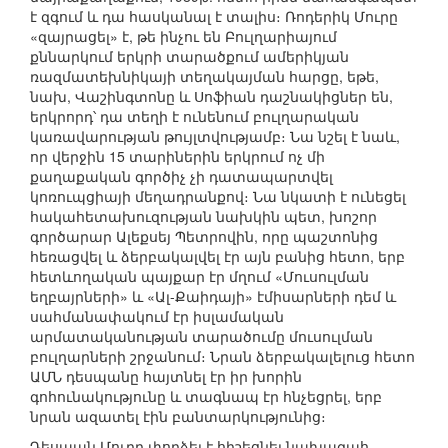
է զգում և դա հասկանալ է տալիս։ Ռոդերիկ Մուրը
«զայրացել» է, թե ինչու են Բուլղարիայում
քննարկում երկրի տարածքում ամերիկյան
ռազմատեխնիկայի տեղակայման հարցը, եթե,
նախ, Վաշինգտոնը և Սոֆիան դաշնակիցներ են,
երկրորդ՝ դա տեղի է ունենում բուլղարական
կառավարության թույլտվությամբ։ Նա նշել է նաև,
որ վերջին 15 տարիներին երկրում ոչ մի
քաղաքական գործիչ չի դատապարտվել
կոռուպցիայի մեղադրանքով։ Նա նկատի է ունեցել
հակահետախուզության նախկին պետ, խոշոր
գործարար Ալեքսեյ Պետրովին, որը պաշտոնից
հեռացվել և ձերբակալվել էր այն բանից հետո, երբ
հետևողական պայքար էր մղում «Մուսուլման
եղբայրների» և «Ալ-Քաիդայի» էմիսարների դեմ և
սահմանափակում էր իսլամական
արմատականության տարածումը մուսուլման
բուլղարների շրջանում։ Նրան ձերբակալելուց հետո
ԱՄՆ դեսպանը հայտնել էր իր խորին
գոհունակությունը և տագնապ էր հնչեցրել, երբ
նրան ազատել էին բանտարկությունից։
Դեսպան Մուրը փորձել է հիշեցնել նախագահ