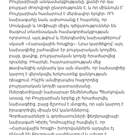
Բուլղարիայի անդամակցությանը, քանի որ դա
բուլղար ժողովրդի ընտրությունն է, և որ միևնույն է՝
Բուլղարիան համարում է մերձավոր երկիր։ ՌԴ
նախագահը նաև ափսոսանք է հայտնել, որ
Մոսկվայի և Սոֆիայի միջև դժվարություններ են
ծագում տնտեսական համագործակցության
ոլորտում, այդ թվում և էներգետիկ նախագծերում՝
սկսած «Հարավային հոսքից»։ Նրա կարծիքով՝ այդ
նախագիծը շահավետ էր բուլղարական կողմին,
բայց, ցավոք, բուլղարական կողմը հրաժարվեց
դրանից։ Իհարկե, հայտարարության մեջ
թափանցիկ ակնարկ կա այն մասին, որ նախագիծը
կարող է վերսկսվել երկուստեք ցանկության
դեպքում։ Ինչին անմիջապես հաջորդեց
բուլղարական կողմի պատասխանը.
էներգետիկայի նախարար Տեմենուժկա Պետկովան
ասաց, որ Բուլղարիան երբեք չի հրաժարվել
նախագծից, բայց ճշտում է մտցրել, որ այն կարող է
իրագործվել միայն ԵՄ կանոններով։
Գործարարների և գործատուների ֆեդերացիայի
նախագահ Կիրիլ Դոմուսչիևը հավելել է, որ
«Հարավային հոսքի» խողովակներն այդպես էլ
ընկած են Բուրգասի պահեստում և պետք է