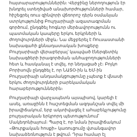
հայտարարություններին։ Վերջինը ներողություն էր
խնդրել ստեղծված անախորժությունների համար,
հիշեցրել ռուս զինվորի վճռորոշ դերն օսմանյան
ստրկությունից Բուլղարիայի ազատագրման
գործում, ընդգծել հոգևոր մերձավորությունն ու
պատմական կապերը երկու երկրների և
ժողովուրդների միջև։ Նա մեջբերել է Ռուսաստանի
նախագահի քննադատական խոսքերը
Բուլղարիայի վերաբերյալ՝ կապված էներգետիկ
նախագծերի իրագործման անհաջողությունների
հետ և հասկանալ է տվել, որ նեղացած չէ։ Բոյկո
Բորիսովն ընդգծել է, որ ՆԱՏՕ-ին և ԵՄ-ին
Բուլղարիայի անդամակցությունը չպետք է վնասի
երկու ժողովուրդների բարեկամական
հարաբերություններին։
Բուլղարիայի վարչապետն այսպիսով, կարելի է
ասել, առաջինն է հաշտեցման ազդանշան տվել մի
իրավիճակում, երբ ակտիվացել է ահաբեկչությունը
բուլղարական երկրորդ պետությունում՝
Մակեդոնիայում։ Պարզ է, որ նման իրավիճակում
«Թուրքական հոսքի» կառուցումը վտանգավոր
նախաձեռնություն է թվում։ Դրա համար էլ