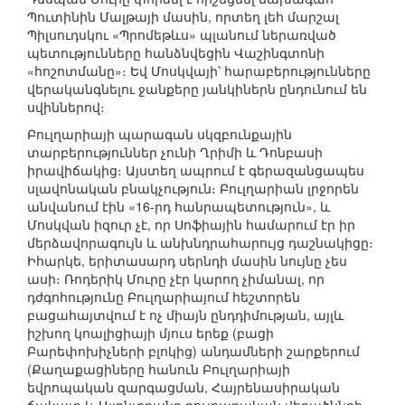
Պուտինին Մալթայի մասին, որտեղ լեհ մարշալ
Պիլսուդսկու «Պրոմեթևս» պլանում ներառված
պետությունները հանձնվեցին Վաշինգտոնի
«հոշոտմանը»։ Եվ Մոսկվայի՝ հարաբերությունները
վերականգնելու ջանքերը յանկիներն ընդունում են
սվիններով։
Բուլղարիայի պարագան սկզբունքային
տարբերություններ չունի Ղրիմի և Դոնբասի
իրավիճակից։ Այստեղ ապրում է գերազանցապես
սլավոնական բնակչություն։ Բուլղարիան լրջորեն
անվանում էին «16-րդ հանրապետություն», և
Մոսկվան իզուր չէ, որ Սոֆիային համարում էր իր
մերձավորագույն և անխնդրահարույց դաշնակիցը։
Իհարկե, երիտասարդ սերնդի մասին նույնը չես
ասի։ Ռոդերիկ Մուրը չէր կարող չիմանալ, որ
դժգոհությունը Բուլղարիայում հեշտորեն
բացահայտվում է ոչ միայն ընդդիմության, այլև
իշխող կոալիցիայի մյուս երեք (բացի
Բարեփոխիչների բլոկից) անդամների շարքերում
(Քաղաքացիները հանուն Բուլղարիայի
եվրոպական զարգացման, Հայրենասիրական