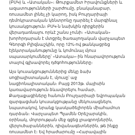
(ԲՍԿ) և «Ատական»։ Թուրքամետ Իրավունքների և
ազատությունների շարժումը, բնականաբար,
ռուսամետ լինել չի կարող, իսկ Բուլղարիայի
դեմոկրատական կենտրոնը դարձել է մարգինալ
կուսակցություն։ ԲՍԿ-ն նախկին դիրքերին
վերադառնալու որևէ շանս չունի։ «Ատական»
խորհրդարան է մտցրել ծառայողական վարչապետ
Գեորգի Բլիզնաշկին, որը 12%-ով թանկացրեց
էլեկտրականությունը և կոմունալ մյուս
սպասարկումները՝ «Ատակա»-ին հնարավորություն
տալով գլխավորել դժգոհությունները։
Այս կուսակցություններից մեկը ձախ
սոցիալիստական է, մյուսը՝ աջ
նացիոնալիստական։ Բայց 2013թ. մայիսին
կառավարություն ձևավորելու համար,
Քաղաքացիները հանուն Բուլղարիայի եվրոպական
զարգացման կուսակցությանը մեկուսացնելու
նպատակով, նրանք կասկածելիորեն միահամուռ
դարձան։ Վարչապետ Պլամեն Օրեշարսկին,
օրինակ, մոլորության մեջ գցեց լրագրողներին,
վերլուծաբաններին, դիվանագետներին, թե ինքը
ռուսամետ է։ Եվ հրաժարումը «Հարավային