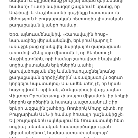
ճակատ և Այլընտրանք բուլղարական վերածննդի
համար)։ Ուստի նախազգուշացնում է նրանց, որ
Սոֆիայի և Վաշինգտոնի դաշինքը հաստատուն
մեծություն է բուլղարական հետսոցիալիստական
քաղաքական կյանքի համար։
Եթե, այնուամենայնիվ, «Հարավային հոսք»
նախագիծը վերականգնվի, երկրում կարող է
առաջընթաց գրանցվել մարդկային զարգացման
առումով։ Հենց այս միտումն է, որ ձեռնտու չէ
Վաշինգտոնին, որի համար շահավետ է նախկին
սոցիալիստական երկրներին պահել
կախվածության մեջ և մանիպուլացնել նրանց
քաղաքական գործիչներին՝ առավելագույն օգուտ
կորզելու նպատակով։ Սա ամեն տեղ չէ, որ նրան
հաջողվում է. օրինակ, Հունգարիայի վարչապետ
Վիկտոր Օրբանը թույլ չի տալիս միջամտել իր երկրի
ներքին գործերին և հստակ պաշտպանում է իր
երկրի ազգային շահերը։ Ռոդերիկ Մուրը գիտե, որ
Բուլղարիան ԱՄՆ-ի համար հուսալի դաշնակից չէ։
Եվ բուլղարներն ակնկալում են Ռուսաստանի հետ
սոցիալ-տնտեսական համագործակցության
վերականգնում, համապատասխանաբար՝