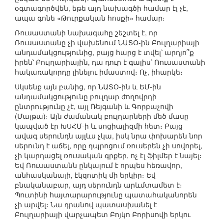
օգտագործվեն, եթե այդ նախագծի համար էլ չէ,
ապա գոնե «Թուրքական հոսքի» համար։
Ռուսաստանի նախագահը շեշտել է, որ
Ռուսաստանը չի վախենում ՆԱՏՕ-ին Բուլղարիայի
անդամակցությունից, բայց հարց է տվել՝ արդյո՞ք
իրեն՝ Բուլղարիային, դա դուր է գալիս՝ Ռուսաստանի
հակառակորդը լինելու իմաստով։ Ոչ, իհարկե։
Սկսենք այն բանից, որ ՆԱՏՕ-ին և ԵՄ-ին
անդամակցությունը բուլղար ժողովրդի
ընտրությունը չէ, այլ Ռեյգանի և Գորբաչովի
(Մալթա)։ Այն ժամանակ բուլղարների մեծ մասը
կապված էր ԽՍՀՄ-ի և սոցիալիզմի հետ։ Բայց
ավագ սերունդն այլևս չկա, իսկ նրա փոխարեն նոր
սերունդ է աճել, որը դպրոցում ռուսերեն չի սովորել,
չի կարդացել ռուսական գրքեր, ոչ էլ ֆիլմեր է նայել։
Եվ Ռուսաստանն ընկալում է որպես հեռավոր,
անհասկանալի, էկզոտիկ մի երկիր։ Եվ
բնականաբար, այդ սերունդն արևմտամետ է։
Պուտինի հայտարարությունը պատահականորեն
չի արվել։ Նա դրանով պատասխանել է
Բուլղարիայի վարչապետ Բոյկո Բորիսովի երկու