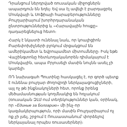
Դրանցում ներդրված ռուսական միջոցներն
ապարդյուն են եղել։ Եվ սա էլ ավելի է բարդացրել
Մոսկվայի և Սոֆիայի հարաբերությունները
Բուլղարիայում խորհրդարանական
ընտրություններից և «Հարավային հոսքը»
դադարեցնելուց հետո։
Հարկ է նկատի ունենալ նաև, որ կոալիցիոն
Բարեփոխիչների բլոկում մրցակցում են
ամերիկամետ և եվրոպամետ միտումները։ Իսկ եթե
Վաշինգտոնը հետևողականորեն դիմակայում է
Մոսկվային, ապա Բրյուսելի մասին նույնն ասել չի
կարելի։
ՌԴ նախագահ Պուտինը հասկացել է, որ գործ պետք
է ունենա բուլղար ժողովրդի ներկայացուցիչների,
այլ ոչ թե ինքնակոչների հետ, որոնք իրենց
մեծամասնության կողմնակից են հռչակում
(ռուսական ԶԼՄ-ում տեղեկություններ կան, օրինակ,
որ
«Единые за Болгарию»
մի ինչ-որ
կազմակերպություն, որի մասին Բուլղարիայում ոչ
ոք չի լսել, շրջում է Ռուսաստանում՝ փորձելով
ներկայանալ որպես ռուսասերներ)։