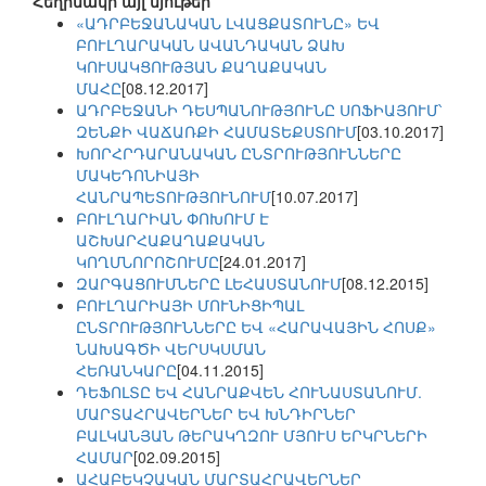
Հեղինակի այլ նյութեր
«ԱԴՐԲԵՋԱՆԱԿԱՆ ԼՎԱՑՔԱՏՈՒՆԸ» ԵՎ
ԲՈՒԼՂԱՐԱԿԱՆ ԱՎԱՆԴԱԿԱՆ ՁԱԽ
ԿՈՒՍԱԿՑՈՒԹՅԱՆ ՔԱՂԱՔԱԿԱՆ
ՄԱՀԸ
[08.12.2017]
ԱԴՐԲԵՋԱՆԻ ԴԵՍՊԱՆՈՒԹՅՈՒՆԸ ՍՈՖԻԱՅՈՒՄ՝
ԶԵՆՔԻ ՎԱՃԱՌՔԻ ՀԱՄԱՏԵՔՍՏՈՒՄ
[03.10.2017]
ԽՈՐՀՐԴԱՐԱՆԱԿԱՆ ԸՆՏՐՈՒԹՅՈՒՆՆԵՐԸ
ՄԱԿԵԴՈՆԻԱՅԻ
ՀԱՆՐԱՊԵՏՈՒԹՅՈՒՆՈՒՄ
[10.07.2017]
ԲՈՒԼՂԱՐԻԱՆ ՓՈԽՈՒՄ Է
ԱՇԽԱՐՀԱՔԱՂԱՔԱԿԱՆ
ԿՈՂՄՆՈՐՈՇՈՒՄԸ
[24.01.2017]
ԶԱՐԳԱՑՈՒՄՆԵՐԸ ԼԵՀԱՍՏԱՆՈՒՄ
[08.12.2015]
ԲՈՒԼՂԱՐԻԱՅԻ ՄՈՒՆԻՑԻՊԱԼ
ԸՆՏՐՈՒԹՅՈՒՆՆԵՐԸ ԵՎ «ՀԱՐԱՎԱՅԻՆ ՀՈՍՔ»
ՆԱԽԱԳԾԻ ՎԵՐՍԿՍՄԱՆ
ՀԵՌԱՆԿԱՐԸ
[04.11.2015]
ԴԵՖՈԼՏԸ ԵՎ ՀԱՆՐԱՔՎԵՆ ՀՈՒՆԱՍՏԱՆՈՒՄ.
ՄԱՐՏԱՀՐԱՎԵՐՆԵՐ ԵՎ ԽՆԴԻՐՆԵՐ
ԲԱԼԿԱՆՅԱՆ ԹԵՐԱԿՂԶՈՒ ՄՅՈՒՍ ԵՐԿՐՆԵՐԻ
ՀԱՄԱՐ
[02.09.2015]
ԱՀԱԲԵԿՉԱԿԱՆ ՄԱՐՏԱՀՐԱՎԵՐՆԵՐ