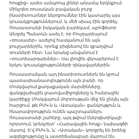
հոսքից» ասես ամպրոպ լիներ անամպ երկնքում։
Մինչդեռ ռուսական բավական լուրջ
ինստիտուտներ ներդրումներ էին կատարել այս
կուսակցություններում, և մեծ սխալ էին գործել։
Ռուսաստանի իսկական բարեկամ, պրոֆեսոր
Անդրեյ Պանտևն ասել է, որ Բուլղարիայում
«ռուսասեր» ասելով հասկանում են այն
բուլղարներին, որոնք բիզնեսով են զբաղվում
ռուսների հետ։ Նա նրանց անվանում է
«ռուսոխարդախներ»։ Սա լիովին վերաբերում է
երկու կուսակցությունների ղեկավարներին։
Ռուսաստանյան այդ ինստիտուտներն են կրում
պատասխանատվությունն այն բանի, որ
Մոսկվայում քաղաքական մարմինները,
զանգվածային լրատվամիջոցները և հանրային
կարծիքը Մոսկվայում մոլորության մեջ են ընկել այն
հարցում, թե ԲՍԿ-ն և «Ատական» ցանկություն և
հնարավորություն ունեն պաշտպանելու
Ռուսաստանի շահերը, այդ թվում էներգետիկայի
ոլորտում, կոնկրետ՝ «Հարավային հոսք» նախագծի
մասով։ Ե՛վ ԲՍԿ-ն, և՛ «Ատական» կորցրել են իրենց
ազդեցությունը և աստիճանաբար մարում են։