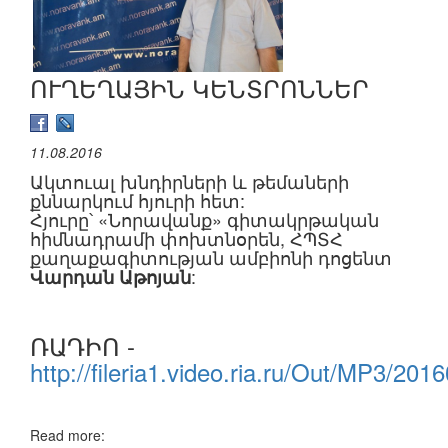
ՈՒՂԵՂԱՅԻՆ ԿԵՆՏՐՈՆՆԵՐ
11.08.2016
Ակտուալ խնդիրների և թեմաների
քննարկում հյուրի հետ:
Հյուրը՝ «Նորավանք» գիտակրթական
հիմնադրամի փոխտնօրեն, ՀՊՏՀ
քաղաքագիտության ամբիոնի դոցենտ
:
Վարդան Աթոյան
ՌԱԴԻՈ -
http://fileria1.video.ria.ru/Out/MP
Read more: