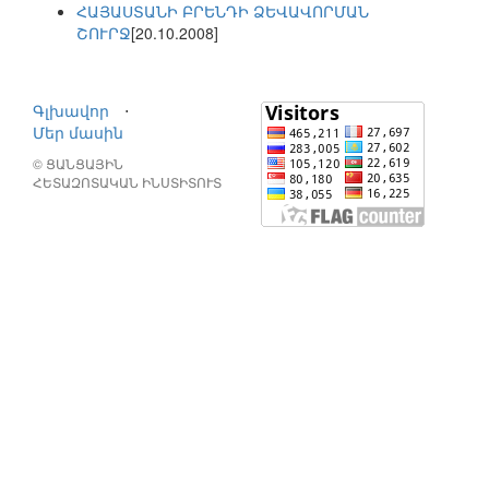
ՀԱՅԱՍՏԱՆԻ ԲՐԵՆԴԻ ՁԵՎԱՎՈՐՄԱՆ
ՇՈՒՐՋ
[20.10.2008]
Գլխավոր
⋅
Մեր մասին
© ՑԱՆՑԱՅԻՆ
ՀԵՏԱԶՈՏԱԿԱՆ ԻՆՍՏԻՏՈՒՏ