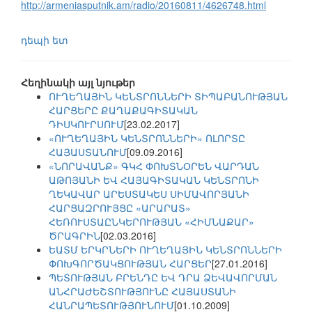
http://armeniasputnik.am/radio/20160811/4626748.html
դեպի ետ
Հեղինակի այլ նյութեր
ՈՒՂԵՂԱՅԻՆ ԿԵՆՏՐՈՆՆԵՐԻ ՏԻՊԱԲԱՆՈՒԹՅԱՆ
ՀԱՐՑԵՐԸ ՔԱՂԱՔԱԳԻՏԱԿԱՆ
ԴԻՍԿՈՒՐՍՈՒՄ
[23.02.2017]
«ՈՒՂԵՂԱՅԻՆ ԿԵՆՏՐՈՆՆԵՐԻ» ՈԼՈՐՏԸ
ՀԱՅԱՍՏԱՆՈՒՄ
[09.09.2016]
«ՆՈՐԱՎԱՆՔ» ԳԿՀ ՓՈԽՏՆՕՐԵՆ ՎԱՐԴԱՆ
ԱԹՈՅԱՆԻ ԵՎ ՀԱՅԱԳԻՏԱԿԱՆ ԿԵՆՏՐՈՆԻ
ՂԵԿԱՎԱՐ ԱՐԵՍՏԱԿԵՍ ՍԻՄԱՎՈՐՅԱՆԻ
ՀԱՐՑԱԶՐՈՒՅՑԸ «ԱՐԱՐԱՏ»
ՀԵՌՈՒՍՏԱԸՆԿԵՐՈՒԹՅԱՆ «ՀԻՄՆԱՔԱՐ»
ԾՐԱԳՐԻՆ
[02.03.2016]
ԵԱՏՄ ԵՐԿՐՆԵՐԻ ՈՒՂԵՂԱՅԻՆ ԿԵՆՏՐՈՆՆԵՐԻ
ՓՈԽԳՈՐԾԱԿՑՈՒԹՅԱՆ ՀԱՐՑԵՐ
[27.01.2016]
ՊԵՏՈՒԹՅԱՆ ԲՐԵՆԴԸ ԵՎ ԴՐԱ ՁԵՎԱՎՈՐՄԱՆ
ԱՆՀՐԱԺԵՇՏՈՒԹՅՈՒՆԸ ՀԱՅԱՍՏԱՆԻ
ՀԱՆՐԱՊԵՏՈՒԹՅՈՒՆՈՒՄ
[01.10.2009]