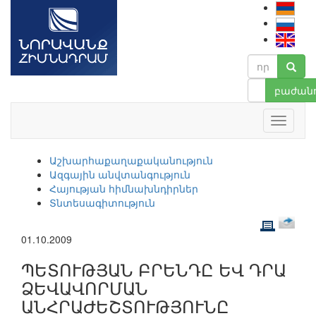
բաժանո
Աշխարհաքաղաքականություն
Ազգային անվտանգություն
Հայության հիմնախնդիրներ
Տնտեսագիտություն
01.10.2009
ՊԵՏՈՒԹՅԱՆ ԲՐԵՆԴԸ ԵՎ ԴՐԱ
ՁԵՎԱՎՈՐՄԱՆ
ԱՆՀՐԱԺԵՇՏՈՒԹՅՈՒՆԸ