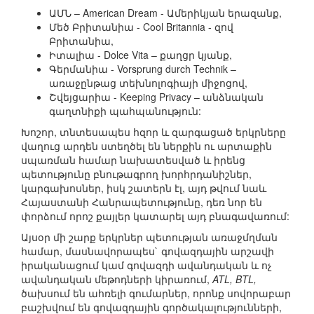
ԱՄՆ – American Dream - Ամերիկյան երազանք,
Մեծ Բրիտանիա - Cool Britannia - զով
Բրիտանիա,
Իտալիա - Dolce Vita – քաղցր կյանք,
Գերմանիա - Vorsprung durch Technik –
առաջընթաց տեխնոլոգիայի միջոցով,
Շվեյցարիա - Keeping Privacy – անձնական
գաղտնիքի պահպանություն:
Խոշոր, տնտեսապես հզոր և զարգացած երկրները
վաղուց արդեն ստեղծել են ներքին ու արտաքին
սպառման համար նախատեսված և իրենց
պետությունը բնութագրող խորհրդանիշներ,
կարգախոսներ, իսկ շատերն էլ, այդ թվում նաև
Հայաստանի Հանրապետությունը, դեռ նոր են
փորձում որոշ քայլեր կատարել այդ բնագավառում:
Այսօր մի շարք երկրներ պետության առաջմղման
համար, մասնավորապես` գովազդային արշավի
իրականացում կամ գովազդի ավանդական և ոչ
ավանդական մեթոդների կիրառում,
ATL, BTL,
ծախսում են ահռելի գումարներ, որոնք սովորաբար
բաշխվում են գովազդային գործակալությունների,