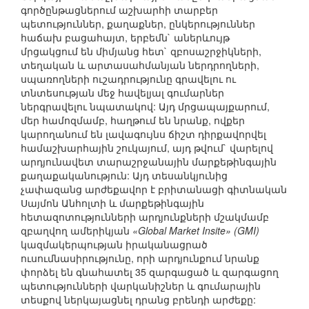
գործընթացներում աշխարհի տարբեր
պետություններ, քաղաքներ, ընկերություններ
հաճախ բացահայտ, երբեմն` աներևույթ
մրցակցում են միմյանց հետ` զբոսաշրջիկների,
տեղական և արտասահմանյան ներդրողների,
սպառողների ուշադրությունը գրավելու ու
տնտեսության մեջ հավելյալ գումարներ
ներգրավելու նպատակով: Այդ մրցապայքարում,
մեր համոզմամբ, հաղթում են նրանք, ովքեր
կարողանում են լավագույնս ճիշտ դիրքավորվել
համաշխարհային շուկայում, այդ թվում` վարելով
արդյունավետ տարաշրջանային մարքեթինգային
քաղաքականություն: Այդ տեսանկյունից
չափազանց արժեքավոր է բրիտանացի գիտնական
Սայմոն Անհոլտի և մարքեթինգային
հետազոտությունների արդյունքների մշակմամբ
զբաղվող ամերիկյան
«Global Market Insite» (GMI)
կազմակերպության իրականացրած
ուսումնասիրությունը, որի արդյունքում նրանք
փորձել են գնահատել 35 զարգացած և զարգացող
պետությունների վարկանիշներ և գումարային
տեսքով ներկայացնել դրանց բրենդի արժեքը: