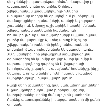
վերջիններիս կատարելագործման հնարավոր չէ
պետության բրենդ ստեղծել: Օրինակ,
շվեյցարական կազմակերպություններն
առաջատար տեղեր են զբաղեցնում բարձրորակ
ժամացույցների, դանակների, պանրի և շոկոլադի
շուկաներում: Ամբողջ աշխարհին հայտնի են նաև
շվեյցարական բանկային համակարգի
հուսալիությունը և հաճախորդների սպասարկման
բարձր մակարդակը: Այստեղ պետք է նշել, որ
շվեյցարական բանկերն իրենց անհատական
բրենդերի ձևավորմամբ սկսել են զբաղվել դեռևս
XIXդ. կեսերից, որի ընթացքում առավելագույնս
օգտագործել են կարմիր գույնը: Այսօր կարմիր և
սպիտակ գույները դարձել են Շվեյցարիայի
խորհրդանիշը, կարելի է ասել նաև` հոմանիշը, ինչը
վկայում է, որ այս երկիրն ունի հստակ մշակված
մարքեթինգային ռազմավարություն:
Բացի վերը նշվածներից, կան նաև պետությունների
և քաղաքների ընդունված խորհրդանիշներ,
կարգախոսներ, որոնք ճանաչելի են շատերին:
Բերենք պետություննների կարգախոսների մի քանի
օրինակ.