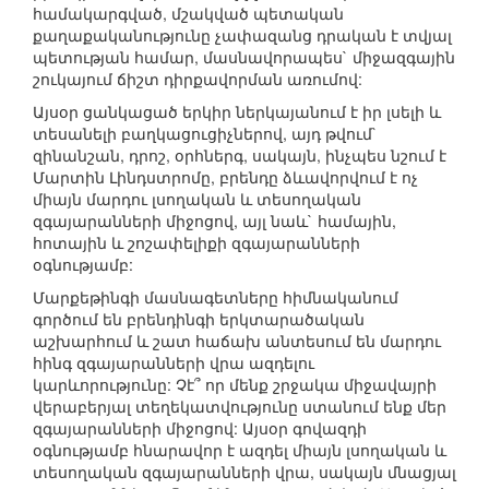
համակարգված, մշակված պետական
քաղաքականությունը չափազանց դրական է տվյալ
պետության համար, մասնավորապես` միջազգային
շուկայում ճիշտ դիրքավորման առումով:
Այսօր ցանկացած երկիր ներկայանում է իր լսելի և
տեսանելի բաղկացուցիչներով, այդ թվում`
զինանշան, դրոշ, օրհներգ, սակայն, ինչպես նշում է
Մարտին Լինդստրոմը, բրենդը ձևավորվում է ոչ
միայն մարդու լսողական և տեսողական
զգայարանների միջոցով, այլ նաև` համային,
հոտային և շոշափելիքի զգայարանների
օգնությամբ:
Մարքեթինգի մասնագետները հիմնականում
գործում են բրենդինգի երկտարածական
աշխարհում և շատ հաճախ անտեսում են մարդու
հինգ զգայարանների վրա ազդելու
կարևորությունը: Չէ՞ որ մենք շրջակա միջավայրի
վերաբերյալ տեղեկատվությունը ստանում ենք մեր
զգայարանների միջոցով: Այսօր գովազդի
օգնությամբ հնարավոր է ազդել միայն լսողական և
տեսողական զգայարանների վրա, սակայն մնացյալ