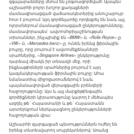
զգայարանները մնում են չօգտագործված: Այսպես`
աշխարհի բոլոր խոշոր քաղաքների
մասնագիտացված վաճառակետերից անուշաբույր
հոտ է բուրում: Այդ գործելաոճը որդեգրել են նաև այլ
ոլորտներում մասնագիտացված ընկերությունները,
մասնավորապես` ավտոմոբիլաշինության
տիտաններ, ինչպիսիք են
«BMW»-ն, «Rolls-Royce»-ը,
«VW»-ն, «Mercedes-benz»-ը,
ունեն իրենց ֆիրմային
բույրը, որը բուրում է ավտոմեքենաների
սրահներից,
«Singapore Airlines»
ընկերությունը
դարձավ միակն իր տեսակի մեջ, որի
ինքնաթիռների սրահներից բուրում է այդ
կազմակերպության ֆիրմային բույրը: Ահա
նմանատիպ միջոցառումներով է նաև
պայմանավորված վերազգային բրենդերի
հաջողությունը: Այս և այլ մարքեթինգային
գործիքների կիրառությունը կարող է մեծապես
ազդել թե´ Հայաստանի և թե´ Հայաստանն
արտերկրում ներկայացնող ընկերությունների
հաջողության վրա:
Աշխարհի զարգացած պետություններն ուժեղ են
իրենց տնտեսվարող սուբյեկտներով: Առանց