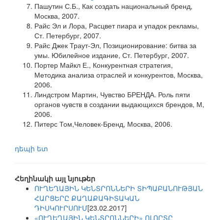
Пашутин С.Б., Как создать национальный бренд,
Москва, 2007.
Райс Эл и Лора, Расцвет пиара и упадок рекламы,
Ст. Петербург, 2007.
Райс Джек Траут-Эл, Позиционирование: битва за
умы. Юбилейное издание, Ст. Петербург, 2007.
Портер Майкл Е., Конкурентная стратегия,
Методика анализа отраслей и конкурентов, Москва,
2006.
Линдстром Мартин, Чувство БРЕНДА. Роль пяти
органов чувств в создании выдающихся брендов, М,
2006.
Питерс Том,Человек-Бренд, Москва, 2006.
դեպի ետ
Հեղինակի այլ նյութեր
ՈՒՂԵՂԱՅԻՆ ԿԵՆՏՐՈՆՆԵՐԻ ՏԻՊԱԲԱՆՈՒԹՅԱՆ
ՀԱՐՑԵՐԸ ՔԱՂԱՔԱԳԻՏԱԿԱՆ
ԴԻՍԿՈՒՐՍՈՒՄ
[23.02.2017]
«ՈՒՂԵՂԱՅԻՆ ԿԵՆՏՐՈՆՆԵՐԻ» ՈԼՈՐՏԸ