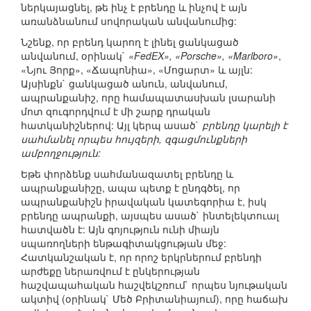
ներկայացնել, թե ինչ է բրենդը և ինչով է այն
առանձնանում սովորական անվանումից:
Նշենք, որ բրենդ կարող է լինել ցանկացած
անվանում, օրինակ`
«FedEX», «Porsche», «Marlboro»
,
«Նյու Յորք», «Ճապոնիա», «Մոցարտ» և այլն:
Այսինքն` ցանկացած անուն, անվանում,
ապրանքանիշ, որը համապատասխան լսարանի
մոտ զուգորդվում է մի շարք դրական
հատկանիշներով: Այլ կերպ ասած`
բրենդը կարելի է
սահմանել որպես հույզերի, զգացմունքների
ամբողջություն:
Եթե փորձենք սահմանազատել բրենդը և
ապրանքանիշը, ապա պետք է ընդգծել, որ
ապրանքանիշն իրավական կատեգորիա է, իսկ
բրենդը ապրանքի, այսպես ասած` ինտելեկտուալ
հատվածն է: Այն գոյություն ունի միայն
սպառողների ենթագիտակցության մեջ:
Հատկանշական է, որ որոշ երկրներում բրենդի
արժեքը ներառվում է ընկերության
հաշվապահական հաշվեկշռում` որպես նյութական
ակտիվ (օրինակ` Մեծ Բրիտանիայում), որը հաճախ