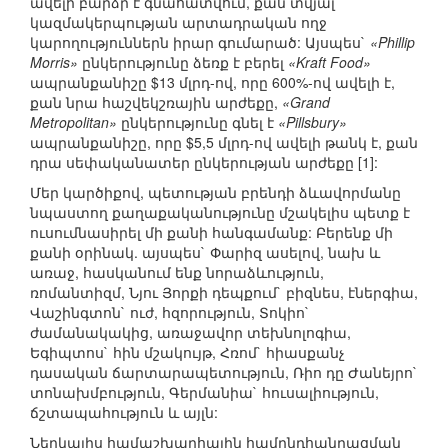
ավելի բարձր է գնահատվում, քան տվյալ
կազմակերպության արտադրական ողջ
կարողություններն իրար գումարած: Այսպես`
«Phillip
Morris»
ընկերությունը ձեռք է բերել
«Kraft Food»
ապրանքանիշը $13 մլրդ-ով, որը 600%-ով ավելի է,
քան նրա հաշվեկշռային արժեքը,
«Grand
Metropolitan»
ընկերությունը գնել է
«Pillsbury»
ապրանքանիշը, որը $5,5 մլրդ-ով ավելի թանկ է, քան
դրա սեփականատեր ընկերության արժեքը [1]:
Մեր կարծիքով, պետության բրենդի ձևավորմանը
նպաստող քաղաքականությունը մշակելիս պետք է
ուսումնասիրել մի քանի հանգամանք: Բերենք մի
քանի օրինակ. այսպես` Փարիզ ասելով, նախ և
առաջ, հասկանում ենք նորաձևություն,
ռոմանտիզմ, Նյու Յորքի դեպքում` բիզնես, էներգիա,
Վաշինգտոն` ուժ, հզորություն, Տոկիո`
ժամանակակից, առաջավոր տեխնոլոգիա,
Եգիպտոս` հին մշակույթ, Հռոմ` հիասքանչ
դասական ճարտարապետություն, Ռիո դը Ժանեյրո`
տոնախմբություն, Գերմանիա` հուսալիություն,
ճշտապահություն և այլն:
Ներկայիս համաշխարհային համընդհանրացման