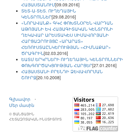
ՀԱՅԱՍՏԱՆՈՒՄ
[09.09.2016]
ՏԵՏ-Ա-ՏԵՏ. ՈՒՂԵՂԱՅԻՆ
ԿԵՆՏՐՈՆՆԵՐ
[29.08.2016]
«ՆՈՐԱՎԱՆՔ» ԳԿՀ ՓՈԽՏՆՕՐԵՆ ՎԱՐԴԱՆ
ԱԹՈՅԱՆԻ ԵՎ ՀԱՅԱԳԻՏԱԿԱՆ ԿԵՆՏՐՈՆԻ
ՂԵԿԱՎԱՐ ԱՐԵՍՏԱԿԵՍ ՍԻՄԱՎՈՐՅԱՆԻ
ՀԱՐՑԱԶՐՈՒՅՑԸ «ԱՐԱՐԱՏ»
ՀԵՌՈՒՍՏԱԸՆԿԵՐՈՒԹՅԱՆ «ՀԻՄՆԱՔԱՐ»
ԾՐԱԳՐԻՆ
[02.03.2016]
ԵԱՏՄ ԵՐԿՐՆԵՐԻ ՈՒՂԵՂԱՅԻՆ ԿԵՆՏՐՈՆՆԵՐԻ
ՓՈԽԳՈՐԾԱԿՑՈՒԹՅԱՆ ՀԱՐՑԵՐ
[27.01.2016]
ՀԱՅԱՍՏԱՆԻ ԲՐԵՆԴԻ ՁԵՎԱՎՈՐՄԱՆ
ՇՈՒՐՋ
[20.10.2008]
Գլխավոր
⋅
Մեր մասին
© ՑԱՆՑԱՅԻՆ
ՀԵՏԱԶՈՏԱԿԱՆ ԻՆՍՏԻՏՈՒՏ