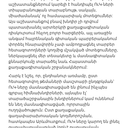
աշխատանքներում կարելի է հանդիպել ՈւԿ-ների
տիպաբանության տարաբնույթ, սակայն,
միաժամանակ՝ ոչ համապարփակ մոտեցումներ:
Այս աշխատանքով բնավ խնդիր չի դրվում
պատասխանել արտերկրի քաղաքագիտական
դիսկուրսում հնչող բոլոր հարցերին, այլ առաջին
անգամ հայրենական գիտական պարբերականում
փորձել հնարավորին չափ ամբողջացնել տարբեր
հետազոտողների կողմից մշակված մոտեցումները,
ներկայացնել մեր տեսակետը և մասնագիտական
քննարկումը տարածել նաև Հայաստանի
քաղաքագիտական շրջանակներում:
Հարկ է նշել, որ, ընդհանուր առմամբ, ըստ
հետազոտվող թեմաների մասշտաբի ընդգրկման՝
ՈւԿ-ները մասնագիտացված են լինում ինչպես
գլոբալ հիմնախնդիրների, այնպես էլ՝
տարածաշրջանային խնդիրներում կամ ունենում
են նեղ մասնագիտացված, ոլորտային
ուղղվածություն: Ըստ քաղաքական,
գաղափարախոսական կողմնորոշման,
հատկապես Արևմուտքում, ՈւԿ-ները կարող են լինել
գաղափարայնացված (որևէ քաղաքական