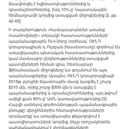
ձևավորվել է նվիրատվություններից և
դրամաշնորհներից, իսկ 10%-ը՝ նպատակային
հիմնադրամի կողմից ստացված միջոցներից [2, pp.
42-43]:
Ի տարբերություն «համալսարաններ առանց
ուսանողների» տեսակի հաստատությունների՝
պայմանագրային ՈւԿ-ները (օրինակ` ՌԷՆԴ
կորպորացիան և Ուրբան ինստիտուտը) գործում են
առավելապես պետական հաստատություններից
կամ մասնավոր ընկերություններից ստացված
պատվերների հիման վրա, հետևաբար
ֆինանսական միջոցները ևս գոյանում են այդ
պայմանագրերից: Այսպես, ՌԷՆԴ կորպորացիայի
2015թ. բյուջեի եկամտային մասը կազմել է շուրջ
$310 մլն, որից շուրջ $309 մլն-ն ստացվել է
պայմանագրերից և դրամաշնորհներից, այդ թվում՝
ավելի քան 80%-ը՝ ԱՄՆ կառավարությունից [3]:
Հաշվի առնելով գործունեության պայմանագրային
բնույթը՝ վերջիններիս հետազոտությունների
օրակարգը ևս առավելապես թելադրվում է
պատվիրատուների կողմից, ինչը որոշակիորեն
սահմանափակում է փորձագետների