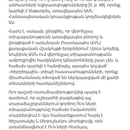
անհատների նվիրատվություններից [5, p. 49], որոնք,
կարելի է ենթադրել, առավելապես ԱՄՆ
Հանրապետական կուսակցության կողմնակիցներն
են:
Հարկ է, սակայն, ընդգծել, որ վերոնշյալ
տիպաբանությունն առավելապես բնորոշ և
ընդգծված է արևմտյան (հատկապես ԱՄՆ)
քաղաքական մշակույթի երկրներում: Մյուս կողմից,
նույնիսկ ԱՄՆ-ում վերոնշյալ տիպաբանությանն
ամբողջովին համընկնող կենտրոնները շատ չեն, և
հաճախ կարելի է հանդիպել, այսպես կոչված՝
«հիբրիդային» տիպի հաստատությունների, որոնք
միաժամանակ օժտված են ներկայացված մի քանի
տեսակների հատկանիշներով:
ՈւԿ դաշտի ուսումնասիրությունից պարզ է
դառնում, որ աշխարհի բազմաթիվ այլ
տարածաշրջաններում գործող ՈւԿ-ների
տիպաբանությունը հաճախ էականորեն
տարբերվում է: Այս համատեքստում հարկ է
հիշատակել Ն.Մեդուշևսկու մոտեցումը, որն
առանձնացնում է ՈւԿ-ների հետևյալ