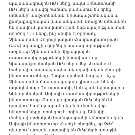
պայմանագրային ՈւԿ-ները, ապա Չինաստանի
ՈւԿ-ներն առավել հաճախ բաժանում են երեք
տեսակի՝ պաշտոնական, կիսապաշտոնական և
քաղաքացիական (կամ անկախ): Առաջին տեսակին
են դասվում կառավարության ենթակայության տակ
գործող ՈւԿ-ները, ինչպիսին է, օրինակ,
Չինաստանի Ժողովրդական Հանրապետության
(ՉԺՀ) արտաքին գործերի նախարարությանն
առընթեր Չինաստանի միջազգային
ուսումնասիրությունների ինստիտուտը:
Կիսապաշտոնական ՈւԿ-ների մեջ են մտնում
հանրային, առավելապես ակադեմիական բնույթի
ինստիտուտները: Որպես օրինակ կարելի է նշել
Չինաստանի Հասարակական գիտությունների
ակադեմիայի Ռուսաստանի, Արևելյան Եվրոպայի և
Կենտրոնական Ասիայի ուսումնասիրությունների
ինստիտուտը: Քաղաքացիական ՈւԿ-ներին են
դասվում համալսարանական և մասնավոր
կենտրոնները, որոնցից է, օրինակ, Շենսիի
մանկավարժական համալսարանի Կենտրոնական
Ասիայի ինստիտուտը: Հարկ է ընդգծել, որ ՉԺՀ
դեպքում առավել ազդեցիկ են ՈւԿ-ների առաջին