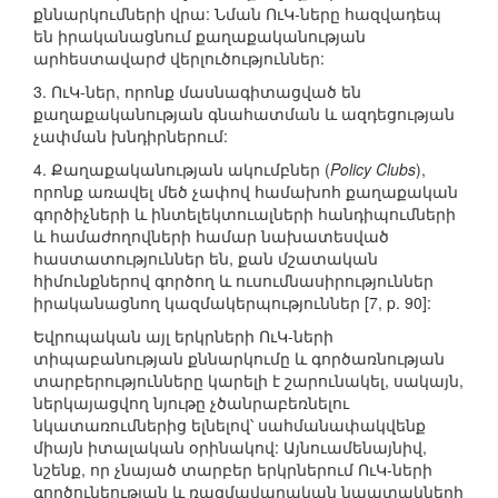
քննարկումների վրա: Նման ՈւԿ-ները հազվադեպ
են իրականացնում քաղաքականության
արհեստավարժ վերլուծություններ:
3. ՈւԿ-ներ, որոնք մասնագիտացված են
քաղաքականության գնահատման և ազդեցության
չափման խնդիրներում:
4. Քաղաքականության ակումբներ (
Policy Clubs
),
որոնք առավել մեծ չափով համախոհ քաղաքական
գործիչների և ինտելեկտուալների հանդիպումների
և համաժողովների համար նախատեսված
հաստատություններ են, քան մշատական
հիմունքներով գործող և ուսումնասիրություններ
իրականացնող կազմակերպություններ [7, p. 90]:
Եվրոպական այլ երկրների ՈւԿ-ների
տիպաբանության քննարկումը և գործառնության
տարբերությունները կարելի է շարունակել, սակայն,
ներկայացվող նյութը չծանրաբեռնելու
նկատառումներից ելնելով՝ սահմանափակվենք
միայն իտալական օրինակով: Այնուամենայնիվ,
նշենք, որ չնայած տարբեր երկրներում ՈւԿ-ների
գործունեության և ռազմավարական նպատակների