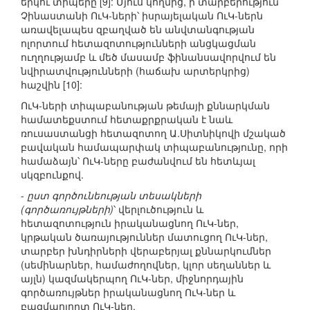
երկու տիպերը [9]: Մյուս կողմից, ի տարբերություն
Չինաստանի ՈւԿ-ների՝ իսրայելական ՈւԿ-ներն
առավելապես զբաղված են անվտանգության
ոլորտում հետազոտությունների անցկացման
ուղղությամբ և մեծ մասամբ ֆինանսավորվում են
նվիրատվությունների (հաճախ արտերկրից)
հաշվին [10]:
ՈւԿ-ների տիպաբանության թեմայի քննարկման
համատեքստում հետաքրքրական է նաև
ռուսաստանցի հետազոտող Ա.Սիտնիկովի մշակած
բավական համապարփակ տիպաբանությունը, որի
համաձայն՝ ՈւԿ-ները բաժանվում են հետևյալ
սկզբունքով.
-
ըստ գործունեության տեսակների
(գործառույթների)
՝ վերլուծություն և
հետազոտություն իրականացնող ՈւԿ-ներ,
կրթական ծառայություններ մատուցող ՈւԿ-ներ,
տարբեր խնդիրների վերաբերյալ քննարկումներ
(սեմինարներ, համաժողովներ, կլոր սեղաններ և
այլն) կազմակերպող ՈւԿ-ներ, միջնորդային
գործառույթներ իրականացնող ՈւԿ-ներ և
բազմաոլորտ ՈւԿ-ներ,