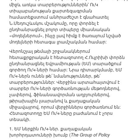
միջև առկա տարբերություններին՝ ՈւԿ
տիպաբանության քարտեզագրման
համատեքստում անհրաժեշտ է գնահատել
Ն.Մեդուշևսկու մշակումը, որը փորձել է
ընդհանրացնել բոլոր տիպերը միասնական
«մոդելներում», ինչը լավ հիմք է ծառայում նշված
մոդելների հետագա լրամշակման համար:
Վերոնշյալ թեմայի շրջանակներում
հետաքրքրական է հետազոտող Հ.Ուլրիխի փորձն
ընդհանրացնել Եվրամիության (ԵՄ) տարածքում
գործող ՈւԿ-ների համար: Նրա դիտարկմամբ, ԵՄ
ՈւԿ-ներն ունեն թե՛ նմանություններ, թե՛
տարբերություններ: Վերջինս արտահայտվում է
տարբեր ՈւԿ-ների գործառնության մեթոդներով,
չափերով, ֆինանսավորման աղբյուրներով,
թիրախային լսարանով և քաղաքական
միջավայրով, որում վերջիններս գործառնում են:
Հետազոտողը ԵՄ ՈւԿ-ները բաժանում է չորս
տեսակի.
1. ԵՄ ներքին ՈւԿ-ներ. քաղաքական
խորհրդատուների խումբ (
The Group of Policy