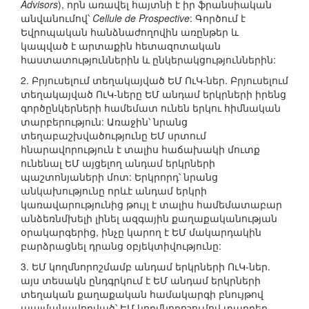
Advisors
), որն առավել հայտնի է իր ֆրանսիական
անվանումով՝
Cellule de Prospective
: Գործում է
Եվրոպական հանձնաժողովին առընթեր և
կապված է արտաքին հետազոտական
հաստատություններին և ընկերակցություններին:
2. Բրյուսելում տեղակայված ԵՄ ՈւԿ-ներ. Բրյուսելում
տեղակայված ՈւԿ-ները ԵՄ անդամ երկրների իրենց
գործընկերների համեմատ ունեն երկու հիմնական
տարբերություն: Առաջին՝ նրանց
տեղաբաշխվածությունը ԵՄ սրտում
հնարավորություն է տալիս հաճախակի մուտք
ունենալ ԵՄ այցելող անդամ երկրների
պաշտոնյաների մոտ: Երկրորդ՝ նրանց
անկախությունը որևէ անդամ երկրի
կառավարությունից թույլ է տալիս համեմատաբար
անձեռնմխելի լինել ազգային քաղաքականության
օրակարգերից, ինչը կարող է ԵՄ մակարդակին
բարձրացնել դրանց օբյեկտիվությունը:
3. ԵՄ կողմնորոշմամբ անդամ երկրների ՈւԿ-ներ.
այս տեսակն ընդգրկում է ԵՄ անդամ երկրների
տեղական քաղաքական համակարգի բնույթով
պայմանավորված՝ ԵՄ կողմնորոշումով տարբեր