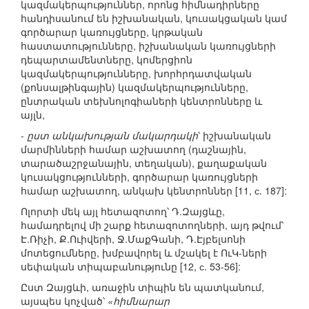
կազմակերպություններ, որոնց հիմնադիրները
հանդիսանում են իշխանական, կուսակցական կամ
գործարար կառույցները, կրթական
հաստատությունները, իշխանական կառույցների
դեպարտամենտները, կոմերցիոն
կազմակերպությունները, խորհրդատվական
(քոնսալթինգային) կազմակերպությունները,
ընտրական տեխնոլոգիաների կենտրոնները և
այլն,
-
ըստ անկախության մակարդակի
՝ իշխանական
մարմինների համար աշխատող (դաշնային,
տարածաշրջանային, տեղական), քաղաքական
կուսակցությունների, գործարար կառույցների
համար աշխատող, անկախ կենտրոններ [11, с. 187]:
Ոլորտի մեկ այլ հետազոտող՝ Դ.Զայցևը,
համադրելով մի շարք հետազոտողների, այդ թվում՝
Է.Ռիչի, Ք.Ուիվերի, Ջ.ՄաքԳանի, Դ.Էյբելսոնի
մոտեցումները, խմբավորել և մշակել է ՈւԿ-ների
սեփական տիպաբանությունը [12, с. 53-56]:
Ըստ Զայցևի, առաջին տիպին են պատկանում,
այսպես կոչված՝
«հիմնարար