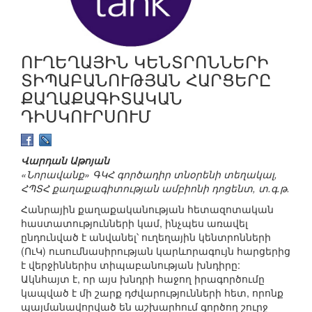
ՈՒՂԵՂԱՅԻՆ ԿԵՆՏՐՈՆՆԵՐԻ
ՏԻՊԱԲԱՆՈՒԹՅԱՆ ՀԱՐՑԵՐԸ
ՔԱՂԱՔԱԳԻՏԱԿԱՆ
ԴԻՍԿՈՒՐՍՈՒՄ
Վարդան Աթոյան
«Նորավանք» ԳԿՀ գործադիր տնօրենի տեղակալ,
ՀՊՏՀ քաղաքագիտության ամբիոնի դոցենտ, տ.գ.թ.
Հանրային քաղաքականության հետազոտական
հաստատությունների կամ, ինչպես առավել
ընդունված է անվանել՝ ուղեղային կենտրոնների
(ՈւԿ) ուսումնասիրության կարևորագույն հարցերից
է վերջիններիս տիպաբանության խնդիրը:
Ակնհայտ է, որ այս խնդրի հաջող իրագործումը
կապված է մի շարք դժվարությունների հետ, որոնք
պայմանավորված են աշխարհում գործող շուրջ