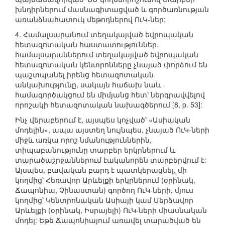
խնդիրներում մասնագիտացված և գործառնության
առանձնահատուկ մեթոդներով ՈւԿ-ներ:
4. Համալսարանում տեղակայված եվրոպական
հետազոտական հաստատություններ.
համալսարաններում տեղակայված եվրոպական
հետազոտական կենտրոնները չնայած փորձում են
պաշտպանել իրենց հետազոտական
անկախությունը, սակայն հաճախ նաև
համագործակցում են միմյանց հետ՝ ներգրավվելով
որոշակի հետազոտական նախագծերում [8, p. 53]:
Ինչ վերաբերում է, այսպես կոչված՝ «Ասիական
մոդելին», ապա այստեղ նույնպես, չնայած ՈւԿ-ների
միջև առկա որոշ նմանություններին,
տիպաբանությունը տարբեր երկրներում և
տարածաշրջաններում էականորեն տարբերվում է:
Այսպես, բավական բարդ է պատկերացնել, մի
կողմից՝ Հեռավոր Արևելքի երկրներում (օրինակ,
Ճապոնիա, Չինաստան) գործող ՈւԿ-ների, մյուս
կողմից՝ Կենտրոնական Ասիայի կամ Մերձավոր
Արևելքի (օրինակ, Իսրայելի) ՈւԿ-ների միասնական
մոդել: Եթե Ճապոնիայում առավել տարածված են