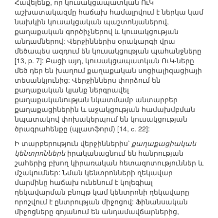
Հավելենք, որ կուսակցապատկան ՈւԿ
աշխատակազմը հաճախ համալրվում է ներկա կամ
նախկին կուսակցական պաշտոնյաներով,
քաղաքական գործիչներով և կուսակցության
անդամներով: Վերջիններիս օրակարգի վրա
մեծապես ազդում են կուսակցության պահանջները
[13, p. 7]: Բացի այդ, կուսակցապատկան ՈւԿ-ները
մեծ դեր են խաղում քաղաքական սոցիալիզացիայի
տեսանկյունից: Վերջիններս փորձում են
քաղաքական կյանք ներգրավել
քաղաքականության նկատմամբ անտարբեր
քաղաքացիներին և աջակցության համախմբման
նպատակով փոխակերպում են կուսակցության
ծրագրահենքը (պլատֆորմ) [14, с. 22]:
Ի տարբերություն վերջիններիս՝
քաղաքացիական
կենտրոններն
իրականացնում են հանրության
շահերից բխող կիրառական հետազոտություններ և
մշակումներ: Նման կենտրոնների ղեկավար
մարմինը հաճախ ունենում է կոլեգիալ
ղեկավարման բնույթ կամ կենտրոնի ղեկավարը
որոշվում է ընտրության միջոցով: Ֆինանսական
միջոցները գոյանում են անդամավճարներից,