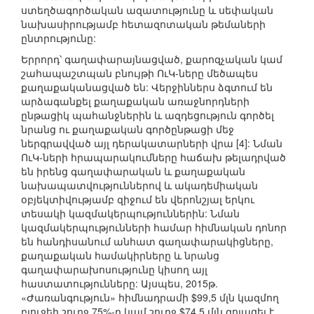
ստեղծագործական ազատությունը և սեփական
նախասիրությամբ հետազոտական թեմաների
ընտրությունը:
Երրորդ՝ գաղափարայնացված, քարոզչական կամ
շահապաշտպան բնույթի ՈւԿ-ները մեծապես
քաղաքականացված են: Վերջիններս ձգտում են
արձագանքել քաղաքական առաջնորդների
ընթացիկ պահանջներին և ազդեցություն գործել
նրանց ու քաղաքական գործընթացի մեջ
ներգրավված այլ դերակատարների վրա [4]: Նման
ՈւԿ-ների հրապարակումները հաճախ թելադրված
են իրենց գաղափարական և քաղաքական
նախապատվություններով և ակադեմիական
օբյեկտիվությամբ զիջում են վերոնշյալ երկու
տեսակի կազմակերպություններին: Նման
կազմակերպությունների համար հիմնական դոնոր
են հանդիսանում անհատ գաղափարակիցները,
քաղաքական համակիրները և նրանց
գաղափարախոսությունը կիսող այլ
հաստատությունները: Այսպես, 2015թ.
«Ժառանգություն» հիմնադրամի $99,5 մլն կազմող
բյուջեի շուրջ 75%-ը կամ շուրջ $74,5 մլն գոյացել է