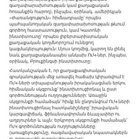
գաղափարախոսության կամ քաղաքական
հոսանքին հարող), ինչպես, օրինակ, ամերիկյան
«Ժառանգություն» հիմնադրամը՝ որպես
պահպանողական գաղափարախոսության թևում
գործող հաստատություն, կամ Կատոնի
ինստիտուտը՝ որպես լիբերտարիստական
քաղաքական կողմնորոշում ունեցող
կազմակերպություն: Մյուս կողմից, կարող են լինել
նաև քաղաքականապես անկախ ՈւԿ-ներ, ինչպես,
օրինակ, Բրուքինգսի ինստիտուտը:
Հատկանշական է, որ քաղաքագիտական
գրականության մեջ առավել հաճախ կիրառվում է
ՈւԿ-ների տիպաբանության իրականացման երկու
հիմնական սկզբունք՝ ինստիտուցիոնալ և ըստ
գործունեության ուղղությունների: Առաջին
սկզբունքի համաձայն՝ հիմք են ընդունվում ՈւԿ-ների
ինստիտուցիոնալ հատկանիշները՝ իրավական
կարգավիճակ, ֆինանսավորման ձևաչափեր ու
աղբյուրներ և այլն: Երկրորդ սկզբունքի համաձայն՝
ՈւԿ գործունեության ուղղությունները
(առաքելությունը, ռազմավարական նպատակներն
ու ոլորտային ուղղվածությունը):