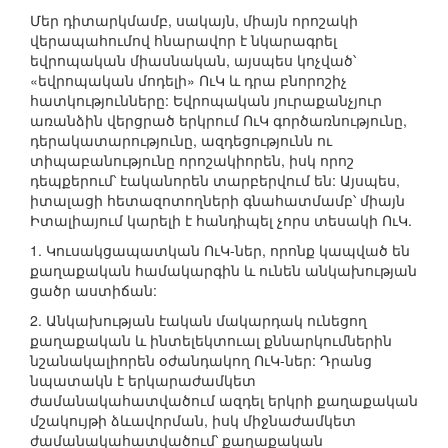
Մեր դիտարկմամբ, սակայն, միայն որոշակի
վերապահումով հնարավոր է նկարագրել
եվրոպական միասնական, այսպես կոչված՝
«եվրոպական մոդելի» ՈւԿ և դրա բնորոշիչ
հատկությունները: Եվրոպական յուրաքանչյուր
առանձին վերցրած երկրում ՈւԿ գործառնությունը,
դերակատարությունը, ազդեցությունն ու
տիպաբանությունը որոշակիորեն, իսկ որոշ
դեպքերում՝ էականորեն տարբերվում են: Այսպես,
իտալացի հետազոտողների գնահատմամբ՝ միայն
Իտալիայում կարելի է հանդիպել չորս տեսակի ՈւԿ.
1. Կուսակցապատկան ՈւԿ-ներ, որոնք կապված են
քաղաքական համակարգին և ունեն անկախության
ցածր աստիճան:
2. Անկախության էական մակարդակ ունեցող
քաղաքական և ինտելեկտուալ քննարկումներին
նշանակալիորեն օժանդակող ՈւԿ-ներ: Դրանց
նպատակն է երկարաժամկետ
ժամանակահատվածում ազդել երկրի քաղաքական
մշակույթի ձևավորման, իսկ միջնաժամկետ
ժամանակահատվածում՝ քաղաքական