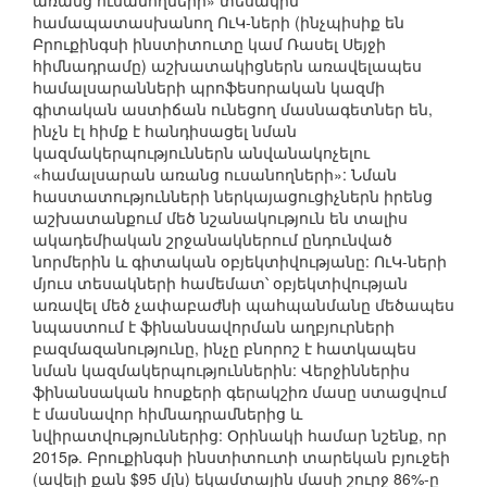
առանց ուսանողների» տեսակին
համապատասխանող ՈւԿ-ների (ինչպիսիք են
Բրուքինգսի ինստիտուտը կամ Ռասել Սեյջի
հիմնադրամը) աշխատակիցներն առավելապես
համալսարանների պրոֆեսորական կազմի
գիտական աստիճան ունեցող մասնագետներ են,
ինչն էլ հիմք է հանդիսացել նման
կազմակերպություններն անվանակոչելու
«համալսարան առանց ուսանողների»: Նման
հաստատությունների ներկայացուցիչներն իրենց
աշխատանքում մեծ նշանակություն են տալիս
ակադեմիական շրջանակներում ընդունված
նորմերին և գիտական օբյեկտիվությանը: ՈւԿ-ների
մյուս տեսակների համեմատ՝ օբյեկտիվության
առավել մեծ չափաբաժնի պահպանմանը մեծապես
նպաստում է ֆինանսավորման աղբյուրների
բազմազանությունը, ինչը բնորոշ է հատկապես
նման կազմակերպություններին: Վերջիններիս
ֆինանսական հոսքերի գերակշիռ մասը ստացվում
է մասնավոր հիմնադրամներից և
նվիրատվություններից: Օրինակի համար նշենք, որ
2015թ. Բրուքինգսի ինստիտուտի տարեկան բյուջեի
(ավելի քան $95 մլն) եկամտային մասի շուրջ 86%-ը