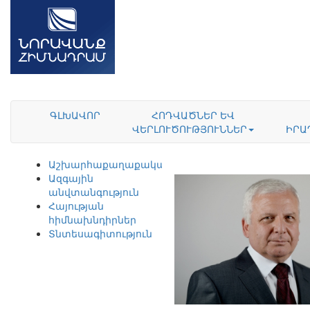
ԳԼԽԱՎՈՐ
ՀՈԴՎԱԾՆԵՐ ԵՎ
ՎԵՐԼՈՒԾՈՒԹՅՈՒՆՆԵՐ
ԻՐԱ
Աշխարհաքաղաքականություն
Ազգային
անվտանգություն
Հայության
հիմնախնդիրներ
Տնտեսագիտություն