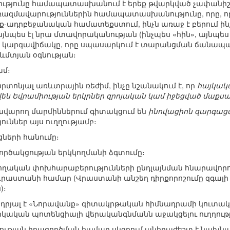
ւթյունը համապատասխանում է երեք թվարկված չափանիշնե
զմավարություններին համապատասխանությունը, որը, որ
րք-ադրբեջանական համատեքստում, ինչն առաջ է բերում 
այնպես էլ նրա մտավորականության (ինչպես «հին», այնպես է
ի կարգավիճակը, որը սպասարկում է տարանցման ճանապար
մտյան օգնության։
ամ։
րտոնյալ առևտրային ռեժիմ, ինչը նշանակում է, որ
հայկակա
 Եվրամիության երկրներ զրոյական կամ իջեցված մաքս
ավարող մարմիններում գիտակցում են
ինովացիոն զարգացմ
ուններ այս ուղղությամբ։
ների հանումը։
գործակցության երկկողմանի ձգտումը։
ղական փոխհարաբերությունների ընդլայնման հնարավորութ
Վրաստանի համար (Վրաստանի անշեղ դիրքորոշումը զգալի 
)։
դրյալ է «Նորավանք» գիտակրթական հիմնադրամի կուտակ
ական պոտենցիալի վերականգնմանն աջակցելու ուղղութ
արության իրագործման համար սկզբում անհրաժեշտ է ն