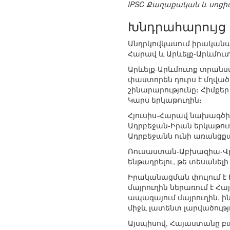
IPSC Քաղաքական և սոցիա
Խնդրահարույց
Անդրկովկասում իրականա
Հարավ և Արևելք-Արևմու
Արևելք-Արևմուտք տրանսպ
փաստորեն դուրս է մղված
շինարարությունը։ Հիմքեր
Կարս երկաթուղին։
Հյուսիս-Հարավ նախագծի 
Ադրբեջան-Իրան երկաթու
Ադրբեջանն ունի առանցքա
Ռուսաստան-Աբխազիա-Վրա
ենթադրելու, թե տեսանել
Իրականացման փուլում է 
մայրուղին ներառում է Հ
ապագայում մայրուղին, 
միջև լատենտ լարվածությ
Այսպիսով, Հայաստանը բ