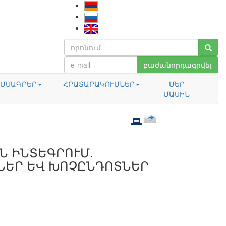
բաժանորդագրվել
ՄՍԱԳՐԵՐ
ՀՐԱՏԱՐԱԿՈՒՄՆԵՐ
ՄԵՐ
ՄԱՍԻՆ
Ն ԻՆՏԵԳՐՈՒՄ.
ՆԵՐ ԵՎ ԽՈՉԸՆԴՈՏՆԵՐ