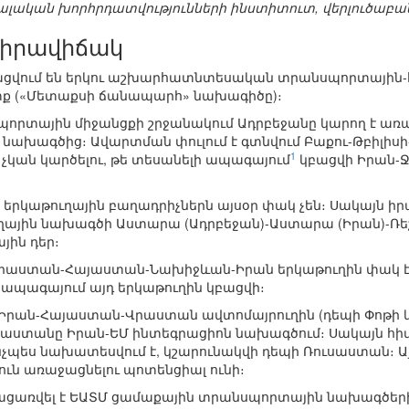
լական խորհրդատվությունների ինստիտուտ, վերլուծաբան,
 իրավիճակ
ցվում են երկու աշխարհատնտեսական տրանսպորտային-հ
տք («Մետաքսի ճանապարհ» նախագիծը)։
որտային միջանցքի շրջանակում Ադրբեջանը կարող է առա
 նախագծից։ Ավարտման փուլում է գտնվում Բաքու-Թբիլիս
1
 չկան կարծելու, թե տեսանելի ապագայում
կբացվի Իրան-Ջ
երկաթուղային բաղադրիչներն այսօր փակ չեն։ Սակայն ի
ղային նախագծի Աստարա (Ադրբեջան)-Աստարա (Իրան)-Ռե
յին դեր։
ստան-Հայաստան-Նախիջևան-Իրան երկաթուղին փակ է երկ
ի ապագայում այդ երկաթուղին կբացվի։
Իրան-Հայաստան-Վրաստան ավտոմայրուղին (դեպի Փոթի և Բ
այաստանը Իրան-ԵՄ ինտեգրացիոն նախագծում։ Սակայն հիմք
ինչպես նախատեսվում է, կշարունակվի դեպի Ռուսաստան։
ուն առաջացնելու պոտենցիալ ունի։
ացառվել է ԵԱՏՄ ցամաքային տրանսպորտային նախագծերից