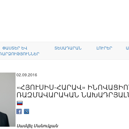
ՓԱՍՏԵՐ ԵՎ
ՏԵՍԱԴԱՐԱՆ
ԼՈՒՐԵՐ
Ա
ԴԱՐՁՈՒԹՅՈՒՆՆԵՐ
02.09.2016
«ՀՅՈՒՍԻՍ-ՀԱՐԱՎ» ԻՆՈՎԱՑԻՈ
ՌԱԶՄԱՎԱՐԱԿԱՆ ՆԱԽԱԴՐՅԱԼ
Սամվել Մանուկյան