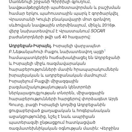
Մառնեուլի շրջանի Գիրիխլի գյուղում,
նավթամթերքների պահեստավորման և բաշխման
համար երկու պահուստային պարկ է գործարկվել
Վրաստանի Կուլևի բնակավայրի մոտ գտնվող
սևծովյան նավթային տերմինալում, մինչև 2016թ.
վերջ նախատեսվում է Վրաստանում
SOCAR
բաժանորդների թվի աճ 40 հազարով:
Ադրբեջան-Իսրայել.
Իսրայելի վարչապետ
1
Բ.Նեթանյահուի Բաքու նախատեսվող այցի
համապատկերին հաճախակիացել են Ադրբեջանի
և Իսրայելի միջև ռազմավարական
հարաբերությունների մասին հրապարակումներն
իսրայելական և ադրբեջանական մամուլում:
Իսրայելում Բաքվի միջազգային
բազմամշակութայնության կենտրոնի
ներկայացուցչության տնօրեն, միջազգային
հարաբերությունների հարցերով փորձագետ Արյե
Գուտը, բացի Իսրայելի կողմից Ադրբեջանին
ցուցաբերված քաղաքական և հոգեբանական
աջակցությունից, նշել է նաև ապրիլյան
պատերազմի ընթացքում հատկացված
ռազմատեխնիկական օգնության մասին: Վերջինս