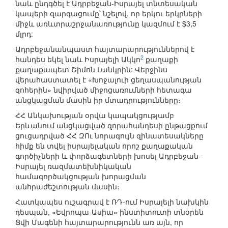
նաև ընդգծել է Ադրբեջան-Իսրայել տնտեսական
կապերի զարգացումը՝ նշելով, որ երկու երկրների
միջև առևտրաշրջանառությունը կազմում է $3,5
մլրդ:
Ադրբեջանանպաստ հայտարարություններով է
2
հանդես եկել նաև Իսրայելի Ակկո
քաղաքի
քաղաքապետ Շիմոն Լանկրին: Վերջինս
վերահաստատել է «Խոջալուի ցեղասպանության
զոհերին» նվիրված միջոցառումների հետագա
անցկացման մասին իր մտադրությունները։
ՀՀ Անկախության օրվա կապակցությամբ
Երևանում անցկացված զորահանդեսի ընթացքում
ցուցադրված ՀՀ ԶՈւ նորագույն զինատեսակները
հիմք են տվել իսրայելական որոշ քաղաքական
գործիչների և փորձագետների խոսել Ադրբեջան-
Իսրայել ռազմատեխնիկական
համագործակցության խորացման
անհրաժեշտության մասին։
Հատկապես ուշագրավ է ՌԴ-ում Իսրայելի նախկին
դեսպան, «Եվրոպա-Ասիա» ինստիտուտի տնօրեն
Ցվի Մագենի հայտարարությունն առ այն, որ