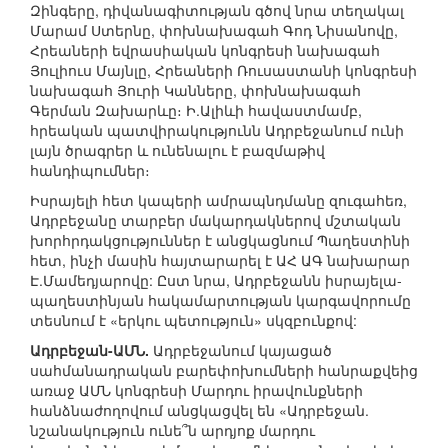
Զինգերը, դիվանագիտության գծով նրա տեղակալ
Մարամ Ստերնը, փոխնախագահ Գոդ Նիսանովը,
Հրեաների եվրասիական կոնգրեսի նախագահ
Յուլիուս Մայնլը, Հրեաների Ռուսաստանի կոնգրեսի
նախագահ Յուրի Կանները, փոխնախագահ
Գերման Զախարևը։ Ի.Ալիևի հավաստմամբ,
հրեական պատվիրակությունն Ադրբեջանում ունի
լայն ծրագրեր և ունենալու է բազմաթիվ
հանդիպումներ։
Իսրայելի հետ կապերի ամրապնդմանը զուգահեռ,
Ադրբեջանը տարբեր մակարդակներով մշտական
խորհրդակցություններ է անցկացնում Պաղեստինի
հետ, ինչի մասին հայտարարել է ԱՀ ԱԳ նախարար
Է.Մամեդյարովը: Ըստ նրա, Ադրբեջանն իսրայելա-
պաղեստինյան հակամարտության կարգավորումը
տեսնում է «երկու պետություն» սկզբունքով:
Ադրբեջան-ԱՄՆ.
Ադրբեջանում կայացած
սահմանադրական բարեփոխումների հանրաքվեից
առաջ ԱՄՆ կոնգրեսի Մարդու իրավունքների
հանձնաժողովում անցկացվել են «Ադրբեջան.
նշանակություն ունե՞ն արդյոք մարդու