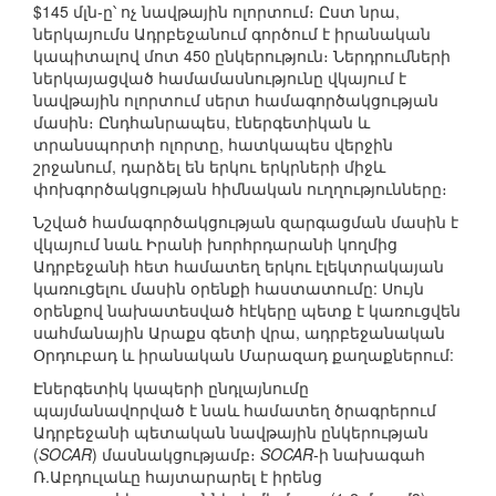
$145 մլն-ը՝ ոչ նավթային ոլորտում։ Ըստ նրա,
ներկայումս Ադրբեջանում գործում է իրանական
կապիտալով մոտ 450 ընկերություն։ Ներդրումների
ներկայացված համամասնությունը վկայում է
նավթային ոլորտում սերտ համագործակցության
մասին։ Ընդհանրապես, էներգետիկան և
տրանսպորտի ոլորտը, հատկապես վերջին
շրջանում, դարձել են երկու երկրների միջև
փոխգործակցության հիմնական ուղղությունները։
Նշված համագործակցության զարգացման մասին է
վկայում նաև Իրանի խորհրդարանի կողմից
Ադրբեջանի հետ համատեղ երկու էլեկտրակայան
կառուցելու մասին օրենքի հաստատումը: Սույն
օրենքով նախատեսված հէկերը պետք է կառուցվեն
սահմանային Արաքս գետի վրա, ադրբեջանական
Օրդուբադ և իրանական Մարազադ քաղաքներում:
Էներգետիկ կապերի ընդլայնումը
պայմանավորված է նաև համատեղ ծրագրերում
Ադրբեջանի պետական նավթային ընկերության
(
SOCAR
) մասնակցությամբ։
SOCAR
-ի նախագահ
Ռ.Աբդուլաևը հայտարարել է իրենց