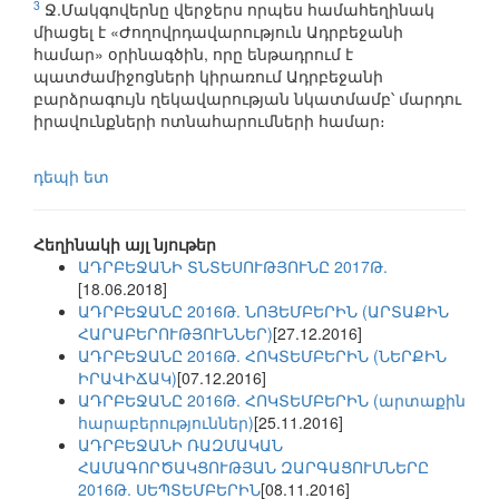
3
Ջ.Մակգովերնը վերջերս որպես համահեղինակ
միացել է «Ժողովրդավարություն Ադրբեջանի
համար» օրինագծին, որը ենթադրում է
պատժամիջոցների կիրառում Ադրբեջանի
բարձրագույն ղեկավարության նկատմամբ՝ մարդու
իրավունքների ոտնահարումների համար։
դեպի ետ
Հեղինակի այլ նյութեր
ԱԴՐԲԵՋԱՆԻ ՏՆՏԵՍՈՒԹՅՈՒՆԸ 2017Թ.
[18.06.2018]
ԱԴՐԲԵՋԱՆԸ 2016Թ. ՆՈՅԵՄԲԵՐԻՆ (ԱՐՏԱՔԻՆ
ՀԱՐԱԲԵՐՈՒԹՅՈՒՆՆԵՐ)
[27.12.2016]
ԱԴՐԲԵՋԱՆԸ 2016Թ. ՀՈԿՏԵՄԲԵՐԻՆ (ՆԵՐՔԻՆ
ԻՐԱՎԻՃԱԿ)
[07.12.2016]
ԱԴՐԲԵՋԱՆԸ 2016Թ. ՀՈԿՏԵՄԲԵՐԻՆ (արտաքին
հարաբերություններ)
[25.11.2016]
ԱԴՐԲԵՋԱՆԻ ՌԱԶՄԱԿԱՆ
ՀԱՄԱԳՈՐԾԱԿՑՈՒԹՅԱՆ ԶԱՐԳԱՑՈՒՄՆԵՐԸ
2016Թ. ՍԵՊՏԵՄԲԵՐԻՆ
[08.11.2016]