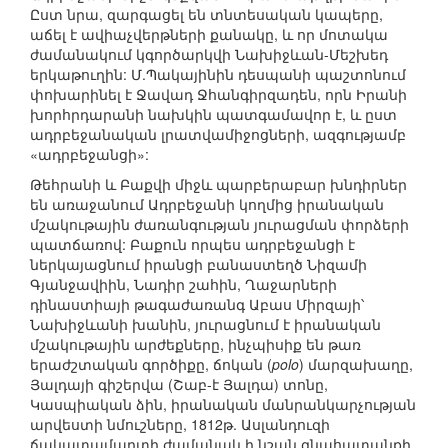
Ըստ նրա, զարգացել են տնտեսական կապերը,
աճել է ավիաչվերթների քանակը, և որ մոտակա
ժամանակում կգործարկվի Նախիջևան-Մեշխեդ
երկաթուղին: Մ.Պակայինին դեսպանի պաշտոնում
փոխարինել է Ջավադ Ջհանգիրզադեն, որն Իրանի
խորհրդարանի նախկին պատգամավոր է, և ըստ
ադրբեջանական լրատվամիջոցների, ազգությամբ
«ադրբեջանցի»:
Թեհրանի և Բաքվի միջև պարբերաբար խնդիրներ
են առաջանում Ադրբեջանի կողմից իրանական
մշակութային ժառանգության յուրացման փորձերի
պատճառով: Բաքուն որպես ադրբեջանցի է
ներկայացնում իրանցի բանաստեղծ Նիզամի
Գյանջավիին, Նադիր շահին, Ղաջարների
դինաստիայի թագաժառանգ Աբաս Միրզայի՝
Նախիջևանի խանին, յուրացնում է իրանական
մշակութային արժեքները, ինչպիսիք են թառ
երաժշտական գործիքը, ճոկան (
polo
) մարզախաղը,
Յալդայի գիշերվա (Շաբ-է Յալդա) տոնը,
Կասպիական ձին, իրանական մանրանկարչության
արվեստի նմուշները, 1812թ. Ասլանդուզի
ճակատամարտի ժամանակ ի նշան գնահատանքի