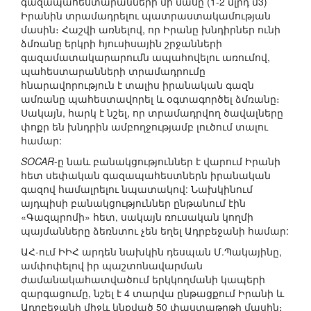
գազապահեստարանների մի մասը (1-2 մլրդ մ3)
Իրանին տրամադրելու պատրաստակամության
մասին։ Հաշվի առնելով, որ Իրանը խնդիրներ ունի
ձմռանը երկրի հյուսիսային շրջանների
գազամատակարարումն ապահովելու առումով,
պահեստարանների տրամադրումը
հնարավորություն է տալիս իրանական գազն
ամռանը պահեստավորել և օգտագործել ձմռանը։
Սակայն, հարկ է նշել, որ տրամադրվող ծավալները
փոքր են խնդրին ամբողջությամբ լուծում տալու
համար:
SOCAR
-ը նաև բանակցություններ է վարում Իրանի
հետ սեփական գազապահեստներն իրանական
գազով համալրելու նպատակով: Նախկինում
այդպիսի բանակցություններ ընթանում էին
«Գազպրոմի» հետ, սակայն ռուսական կողմի
պայմանները ձեռնտու չեն եղել Ադրբեջանի համար:
ԱՀ-ում ԻԻՀ արդեն նախկին դեսպան Մ.Պակայինը,
ամփոփելով իր պաշտոնավարման
ժամանակահատվածում երկկողմանի կապերի
զարգացումը, նշել է 4 տարվա ընթացքում Իրանի և
Ադրբեջանի միջև կնքված 50 փաստաթղթի մասին։