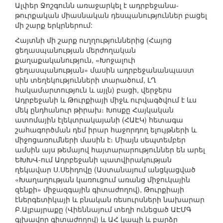
Ալփեր Ջոշգունն առաջարկել է ադրբեջանա-
թուրքական միասնական դեսպանություններ բացել
մի շարք երկրներում:
Հայտնի մի շարք ուղղություններից (Հայոց
ցեղասպանության մերժողական
քաղաքականություն, «Խոջալուի
ցեղասպանության» մասին ադրբեջանանպաստ
սին տեղեկությունների տարածում, ԼՂ
հակամարտություն և այլն) բացի, վերջերս
Ադրբեջանի և Թուրքիայի միջև ուրվագծվում է ևս
մեկ ընդհանուր թիրախ։ Խոսքը Հայկական
ատոմային էլեկտրակայանի (ՀԱԷԿ) հետագա
շահագործման դեմ իրար հաջորդող ելույթների և
միջոցառումների մասին է։ Միայն սեպտեմբեր
ամսին այս թեմայով հայտարարություններ են արել
ԵԽԽՎ-ում Ադրբեջանի պատվիրակության
ղեկավար Ս.Սեիդովը (Աստանայում անցկացված
«Խաղաղության կառուցում առանց միջուկային
զենքի» միջազգային գիտաժողով), Թուրքիայի
էներգետիկայի և բնական ռեսուրսների նախարար
Բ.Ալբայրաքը (Վիեննայում տեղի ունեցած ԱԷՄԳ
գլխավոր գիտաժողով) և ԱՀ կապի և բարձր