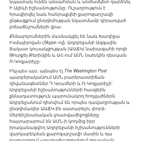
նպատակ ունեն անսահման և անժամկետ դարձնել
Ի.Ալիևի իշխանությունը։ Ուշադրություն է
հրավիրվել նաև հանրաքվեի քարոզարշավի
ընթացքում ընդդիմության նկատմամբ կիրառված
բռնաճնշումների վրա։
Քննարկումներին մասնակցել են նաև Խադիջա
Իսմայիլովան (
Skype-ով
), Ադրբեջանի Ազգային
ճակատ կուսակցության (ԱԱՃԿ) նախագահի որդի
Թուրքել Քերիմլին և ԱՀ-ում ԱՄՆ նախկին դեսպան
Ռ.Կոզլարիչը։
Ինչպես այս, այնպես էլ
The Washington Post
պարբերականում ԱՄՆ բարձրաստիճան
դիվանագետներ Դ.Կրամերի և Ռ.Կոզլարիչի՝
Ադրբեջանի իշխանությունների հասցեին
քննադատություն պարունակող հոդվածներն
Ադրբեջանում դիտվում են որպես դավադրության և
ընդդիմադիր ԱԱՃԿ-ին սատարելու փորձ։
Մերձիշխանական լրատվամիջոցները
հայտարարում են ԱՄՆ-ի կողմից իբր
իրականացվող Ադրբեջանի իշխանությունների
վարկաբեկման քարոզարշավի մասին և դա
բացատրում «տարածաշրջանում ռուսական