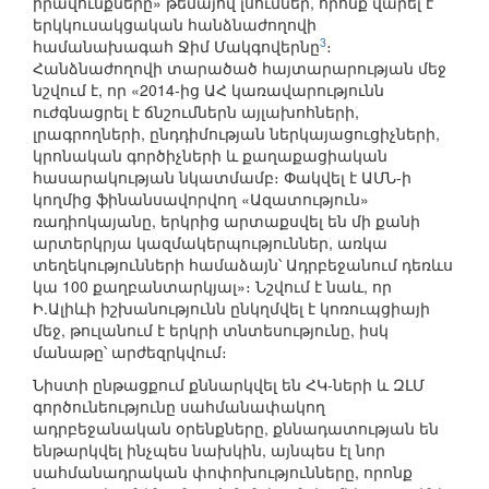
իրավունքները» թեմայով լսումներ, որոնք վարել է
երկկուսակցական հանձնաժողովի
3
համանախագահ Ջիմ Մակգովերնը
։
Հանձնաժողովի տարածած հայտարարության մեջ
նշվում է, որ «2014-ից ԱՀ կառավարությունն
ուժգնացրել է ճնշումներն այլախոհների,
լրագրողների, ընդդիմության ներկայացուցիչների,
կրոնական գործիչների և քաղաքացիական
հասարակության նկատմամբ։ Փակվել է ԱՄՆ-ի
կողմից ֆինանսավորվող «Ազատություն»
ռադիոկայանը, երկրից արտաքսվել են մի քանի
արտերկրյա կազմակերպություններ, առկա
տեղեկությունների համաձայն՝ Ադրբեջանում դեռևս
կա 100 քաղբանտարկյալ»։ Նշվում է նաև, որ
Ի.Ալիևի իշխանությունն ընկղմվել է կոռուպցիայի
մեջ, թուլանում է երկրի տնտեսությունը, իսկ
մանաթը՝ արժեզրկվում։
Նիստի ընթացքում քննարկվել են ՀԿ-ների և ԶԼՄ
գործունեությունը սահմանափակող
ադրբեջանական օրենքները, քննադատության են
ենթարկվել ինչպես նախկին, այնպես էլ նոր
սահմանադրական փոփոխությունները, որոնք