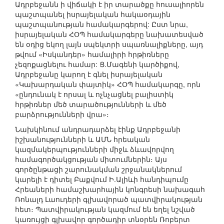
Ադրբեջանն ի վիճակի է իր տարածքը հուսալիորեն
պաշտպանել իսրայելական հակաօդային
պաշտպանության համակարգերով: Ըստ նրա,
իսրայելական ՀՕՊ համակարգերը նախատեսված
են օդից եկող լայն սպեկտրի սպառնալիքները, այդ
թվում «Իսկանդեր» համալիրի հրթիռները
չեզոքացնելու համար: Ց.Մագենի կարծիքով,
Ադրբեջանը կարող է գնել իսրայելական
«Կախարդական փայտիկ» ՀՕՊ համակարգը, որն
«ընդունակ է որսալ և ոչնչացնել բալիստիկ
հրթիռներ մեծ տարածությունների և մեծ
բարձրությունների վրա»։
Նախկինում անդրադարձել էինք Ադրբեջանի
իշխանությունների և ԱՄՆ հրեական
կազմակերպությունների միջև ձևավորվող
համագործակցության միտումներին։ Այս
գործընթացի շարունակման շրջանակներում
կարելի է դիտել Բաքվում Ի.Ալիևի հանդիպումը
Հրեաների համաշխարհային կոնգրեսի նախագահ
Ռոնալդ Լաուդերի գլխավորած պատվիրակության
հետ։ Պատվիրակության կազմում են եղել նշված
կառույցի գլխավոր գործադիր տնօրեն Ռոբերտ