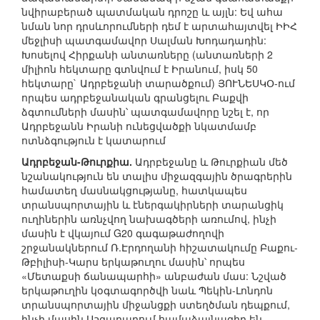
նվիրաբերած պատմական դրոշը և այլն: Եվ ահա
նման նոր դրսևորումների դեմ է արտահայտվել ԻԻՀ
մեջլիսի պատգամավոր Սալման Խոդադադին:
Խոսելով Հիրքանի անտառները (անտառների 2
միլիոն հեկտարը գտնվում է Իրանում, իսկ 50
հեկտարը` Ադրբեջանի տարածքում) ՅՈՒՆԵՍԿՕ-ում
որպես ադրբեջանական գրանցելու Բաքվի
ձգտումների մասին՝ պատգամավորը նշել է, որ
Ադրբեջանն Իրանի ունեցվածքի նկատմամբ
ոտնձգություն է կատարում
Ադրբեջան-Թուրքիա.
Ադրբեջանը և Թուրքիան մեծ
նշանակություն են տալիս միջազգային ծրագրերին
համատեղ մասնակցությանը, հատկապես
տրանսպորտային և էներգակիրների տարանցիկ
ուղիներին առնչվող նախագծերի առումով, ինչի
մասին է վկայում G20 գագաթաժողովի
շրջանակներում Ռ.Էրդողանի հիշատակումը Բաքու-
Թբիլիսի-Կարս երկաթուղու մասին՝ որպես
«Մետաքսի ճանապարհի» անբաժան մաս: Նշված
երկաթուղին կօգտագործվի նաև Պեկին-Լոնդոն
տրանսպորտային միջանցքի ստեղծման դեպքում,
ինչի մասին Աշգաբադում համաձայնագիր են