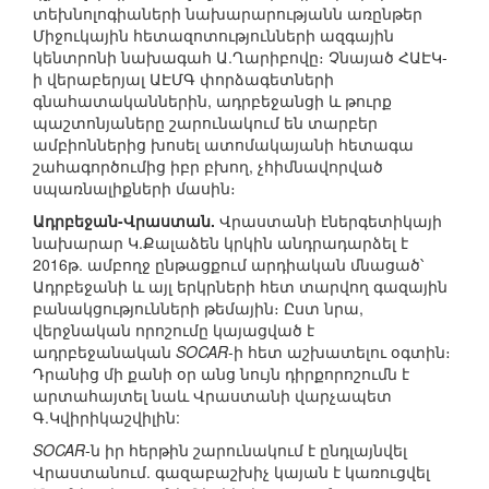
տեխնոլոգիաների նախարարությանն առընթեր
Միջուկային հետազոտությունների ազգային
կենտրոնի նախագահ Ա.Ղարիբովը։ Չնայած ՀԱԷԿ-
ի վերաբերյալ ԱԷՄԳ փորձագետների
գնահատականներին, ադրբեջանցի և թուրք
պաշտոնյաները շարունակում են տարբեր
ամբիոններից խոսել ատոմակայանի հետագա
շահագործումից իբր բխող, չհիմնավորված
սպառնալիքների մասին։
Ադրբեջան-Վրաստան.
Վրաստանի էներգետիկայի
նախարար Կ.Քալաձեն կրկին անդրադարձել է
2016թ. ամբողջ ընթացքում արդիական մնացած՝
Ադրբեջանի և այլ երկրների հետ տարվող գազային
բանակցությունների թեմային։ Ըստ նրա,
վերջնական որոշումը կայացված է
ադրբեջանական
SOCAR
-ի հետ աշխատելու օգտին։
Դրանից մի քանի օր անց նույն դիրքորոշումն է
արտահայտել նաև Վրաստանի վարչապետ
Գ.Կվիրիկաշվիլին:
SOCAR
-ն իր հերթին շարունակում է ընդլայնվել
Վրաստանում. գազաբաշխիչ կայան է կառուցվել