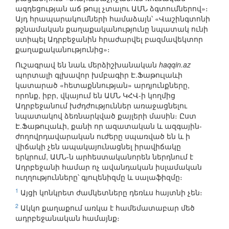
ազդեցության աճ թույլ չտալու ԱՄՆ ձգտումներով»։
Այդ հրապարակումների համաձայն՝ «Վաշինգտոնի
թշնամական քաղաքականությունը նպատակ ունի
ստիպել Ադրբեջանին հրաժարվել բազմավեկտոր
քաղաքականությունից»։
Ուշագրավ են նաև մերձիշխանական
haqqin.az
պորտալի գլխավոր խմբագիր Է.Ֆաթուլաևի
կատարած «հետաքննության» արդյունքները,
որոնք, իբր, վկայում են ԱՄՆ ԿՀՎ-ի կողմից
Ադրբեջանում խժդժություններ առաջացնելու
նպատակով ձեռնարկված քայլերի մասին։ Ըստ
Է.Ֆաթուլաևի, քանի որ ազատական և ազգային-
ժողովրդավարական ուժերը սպառված են և ի
վիճակի չեն ապակայունացնել իրավիճակը
երկրում, ԱՄՆ-ն արհեստականորեն ներդնում է
Ադրբեջանի համար ոչ ավանդական իսլամական
ուղղությունները՝ գյուլենիզմը և սալաֆիզմը։
1
Այցի կոնկրետ ժամկետները դեռևս հայտնի չեն։
2
Ակկո քաղաքում առկա է համեմատաբար մեծ
ադրբեջանական համայնք։