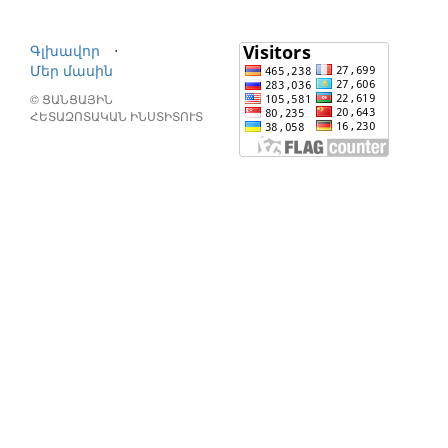
Գլխավոր
⋅
Մեր մասին
© ՑԱՆՑԱՅԻՆ
ՀԵՏԱԶՈՏԱԿԱՆ ԻՆՍՏԻՏՈՒՏ