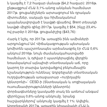
ն կազմել է 7,2 հազար մանաթ ($4,2 հազար): 2016թ.
ընթացքում ՀՆԱ 3,1%-անոց անկման համեմատ
2017թ. ցուցանիշներն արտացոլում են դրական
միտումներ, սակայն դա հիմնականում
պայմանավորված է նավթի գնաճով. Brent տեսակի
նավթի միջին գինը 2017թ. կազմել է $54, ինչը 23,4%-
ով բարձր է 2016թ. ցուցանիշից ($43,76):
Հարկ է նշել, որ 2017թ. առաջին ինն ամիսների
արդյունքում ԱՀ Վիճակագրության պետական
կոմիտեն պաշտոնապես արձանագրել էր ՀՆԱ 0,6%
անկում 2016թ. նույն ժամանակահատվածի
համեմատ, և դժվար է պատկերացնել վերջին
եռամսյակում այնպիսի տնտեսական աճ, որը
կարող էր տարվա կտրվածքով բեկումնային
նշանակություն ունենալ: Ադրբեջանի տնտեսական
ուղղվածության առաջատար «ուղեղային
կենտրոնի»` CESD-ի (Տնտեսական և սոցիալական
ուսումնասիրությունների կենտրոն)
փորձագետները կասկածի տակ են առնում անգամ
վերոնշյալ 0,6%-անոց անկումը. նրանց
հաշվարկներով՝ անկումը կազմել է 1%: Ավելին,
Ադրբեջանի 2017թ. առաջին կիսամյակի ՀՆԱ-ն,