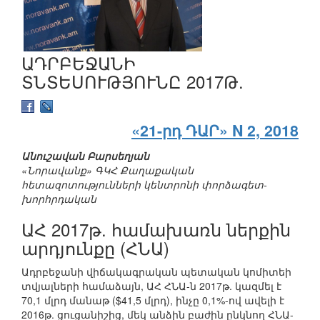
ԱԴՐԲԵՋԱՆԻ
ՏՆՏԵՍՈՒԹՅՈՒՆԸ 2017Թ.
«21-րդ ԴԱՐ» N 2, 2018
Անուշավան Բարսեղյան
«Նորավանք» ԳԿՀ Քաղաքական
հետազոտությունների կենտրոնի փորձագետ-
խորհրդական
ԱՀ 2017թ. համախառն ներքին
արդյունքը (ՀՆԱ)
Ադրբեջանի վիճակագրական պետական կոմիտեի
տվյալների համաձայն, ԱՀ ՀՆԱ-ն 2017թ. կազմել է
70,1 մլրդ մանաթ ($41,5 մլրդ), ինչը 0,1%-ով ավելի է
2016թ. ցուցանիշից, մեկ անձին բաժին ընկնող ՀՆԱ-