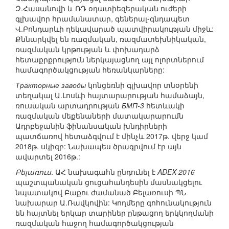
Զ.Հասանովի և ՌԴ օդատիեզերական ուժերի
գլխավոր հրամանատար, գեներալ-գնդապետ
Վ.Բոնդարևի ղեկավարած պատվիրակության միջև:
Քննարկվել են ռազմական, ռազմատեխնիկական,
ռազմական կրթության և փոխադարձ
հետաքրքրություն ներկայացնող այլ ոլորտներում
համագործակցության հեռանկարները:
Тракторные заводы
կոնցեռնի գլխավոր տնօրենի
տեղակալ Ա.Լոսևի հայտարարության համաձայն,
ռուսական արտադրության
БМП-3
հետևակի
ռազմական մեքենաների մատակարարումն
Ադրբեջանին ֆինանսական խնդիրների
պատճառով հետաձգվում է մինչև 2017թ. վերջ կամ
2018թ. սկիզբ: Նախապես ծրագրվում էր այն
ավարտել 2016թ.:
Բելառուս
. ԱՀ նախագահն ընդունել է
ADEX-2016
պաշտպանական ցուցահանդեսին մասնակցելու
նպատակով Բաքու ժամանած Բելառուսի ՊՆ
նախարար Ա.Ռավկովին: Կողմերը գոհունակություն
են հայտնել երկար տարիներ ընթացող երկկողմանի
ռազմական հաջող համագործակցության