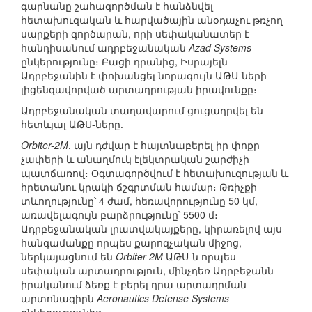
գարնանը շահագործման է հանձնվել
հետախուզական և հարվածային անօդաչու թռչող
սարքերի գործարան, որի սեփականատեր է
հանդիսանում ադրբեջանական
Azad Systems
ընկերությունը։ Բացի դրանից, Իսրայելն
Ադրբեջանին է փոխանցել նորագույն ԱԹՍ-ների
լիցենզավորված արտադրության իրավունքը։
Ադրբեջանական տաղավարում ցուցադրվել են
հետևյալ ԱԹՍ-ները.
Orbiter-2M
. այն դժվար է հայտնաբերել իր փոքր
չափերի և անաղմուկ էլեկտրական շարժիչի
պատճառով։ Օգտագործվում է հետախուզության և
հրետանու կրակի ճշգրտման համար։ Թռիչքի
տևողությունը՝ 4 ժամ, հեռավորությունը 50 կմ,
առավելագույն բարձրությունը՝ 5500 մ։
Ադրբեջանական լրատվակայքերը, կիրառելով այս
հանգամանքը որպես քարոզչական միջոց,
ներկայացնում են
Orbiter-2M
ԱԹՍ-ն որպես
սեփական արտադրություն, մինչդեռ Ադրբեջանն
իրականում ձեռք է բերել դրա արտադրման
արտոնագիրն
Aeronautics Defense Systems