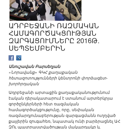
ԱԴՐԲԵՋԱՆԻ ՌԱԶՄԱԿԱՆ
ՀԱՄԱԳՈՐԾԱԿՑՈՒԹՅԱՆ
ԶԱՐԳԱՑՈՒՄՆԵՐԸ 2016Թ.
ՍԵՊՏԵՄԲԵՐԻՆ
Անուշավան Բարսեղյան
«Նորավանք» ԳԿՀ քաղաքական
հետազոտությունների կենտրոնի փորձագետ-
խորհրդական
Ադրբեջանի արտաքին քաղաքականությունում
էական դերակատարում է ստանում արտերկրյա
գործընկերների հետ ռազմական
համագործակցությունը, որը, սեփական
ռազմարդյունաբերության զարգացմանն ուղղված
քայլերին զուգահեռ, նպատակ ունի բարձրացնել ԱՀ
ԶՈւ պատրաստվածության մակարդակը և