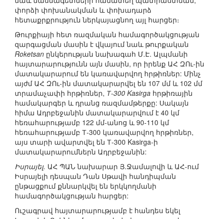
նաև մասնագետների համատեղ պատրաստման,
փորձի փոխանակման և փոխադարձ
հետաքրքրություն ներկայացնող այլ հարցեր։
Թուրքիայի հետ ռազմական համագործակցության
զարգացման մասին է վկայում նաև թուրքական
Roketsan
ընկերության նախագահ Մ.Է. Ալպմանի
հայտարարությունն այն մասին, որ իրենք ԱՀ ԶՈւ-ին
մատակարարում են կառավարվող հրթիռներ: Մինչ
այժմ ԱՀ ԶՈւ-ին մատակարարվել են 107 մմ և 102 մմ
տրամաչափի հրթիռներ,
Т-300 Kasirga
հրթիռային
համակարգեր և դրանց ռազմամթերքը: Սակայն
հիմա Ադրբեջանին մատակարարվում է 40 կմ
հեռահարությամբ 122 մմ-անոց և 90-110 կմ
հեռահարությամբ Т-300 կառավարվող հրթիռներ,
այս տարի ավարտվել են Т-300 Kasirga-ի
մատակարարումներն Ադրբեջանին:
Իսրայել.
ԱՀ ՊԱՆ նախարար Յ.Ջամալովի և ԱՀ-ում
Իսրայելի դեսպան Դան Սթավի հանդիպման
ընթացքում քննարկվել են երկկողմանի
համագործակցության հարցեր:
Ուշագրավ հայտարարությամբ է հանդես եկել