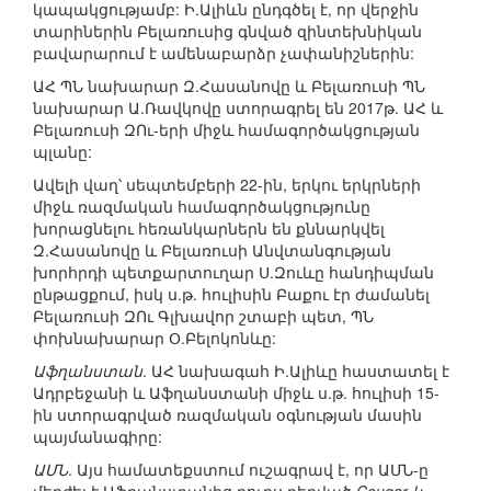
կապակցությամբ: Ի.Ալիևն ընդգծել է, որ վերջին
տարիներին Բելառուսից գնված զինտեխնիկան
բավարարում է ամենաբարձր չափանիշներին:
ԱՀ ՊՆ նախարար Զ.Հասանովը և Բելառուսի ՊՆ
նախարար Ա.Ռավկովը ստորագրել են 2017թ. ԱՀ և
Բելառուսի ԶՈւ-երի միջև համագործակցության
պլանը:
Ավելի վաղ՝ սեպտեմբերի 22-ին, երկու երկրների
միջև ռազմական համագործակցությունը
խորացնելու հեռանկարներն են քննարկվել
Զ.Հասանովը և Բելառուսի Անվտանգության
խորհրդի պետքարտուղար Ս.Զուևը հանդիպման
ընթացքում, իսկ ս.թ. հուլիսին Բաքու էր ժամանել
Բելառուսի ԶՈւ Գլխավոր շտաբի պետ, ՊՆ
փոխնախարար Օ.Բելոկոնևը:
Աֆղանստան
. ԱՀ նախագահ Ի.Ալիևը հաստատել է
Ադրբեջանի և Աֆղանստանի միջև ս.թ. հուլիսի 15-
ին ստորագրված ռազմական օգնության մասին
պայմանագիրը:
ԱՄՆ
. Այս համատեքստում ուշագրավ է, որ ԱՄՆ-ը