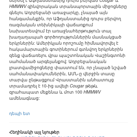
մերժել է Աֆղանստանից դուրս բերված
Cougar և
HMMWV
զինվորական տրանսպորտային միջոցները
գնելու Ադրբեջանի առաջարկը, չնայած այն
հանգամանքին, որ Աֆղանստանից դուրս բերվող
ռազմական տեխնիկայի վաճառքում
նախատեսվում էր առաջնահերթություն տալ
խաղաղապահ գործողություններին մասնակցած
երկրներին: Ամերիկյան որոշումը հիմնավորվել է
հակամարտային գոտիներում գտնվող երկրներին
զենք վաճառելու վրա պաշտոնական Վաշինգտոնի
սահմանած արգելանքով: Ադրբեջանական
լրատվամիջոցները փաստում են, որ չնայած նշված
սահմանափակումներին, ԱՄՆ-ը վերջին տասը
տարվա ընթացքում Վրաստանին անհատույց
տրամադրել է 10-ից ավելի
Cougar
թեթև
զրահապատ մեքենա և մոտ 100
HMMWV
ամենագնաց:
դեպի ետ
Հեղինակի այլ նյութեր