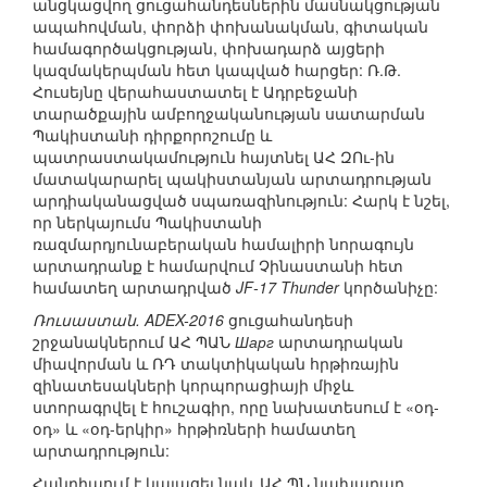
անցկացվող ցուցահանդեսներին մասնակցության
ապահովման, փորձի փոխանակման, գիտական
համագործակցության, փոխադարձ այցերի
կազմակերպման հետ կապված հարցեր: Ռ.Թ.
Հուսեյնը վերահաստատել է Ադրբեջանի
տարածքային ամբողջականության սատարման
Պակիստանի դիրքորոշումը և
պատրաստակամություն հայտնել ԱՀ ԶՈւ-ին
մատակարարել պակիստանյան արտադրության
արդիականացված սպառազինություն: Հարկ է նշել,
որ ներկայումս Պակիստանի
ռազմարդյունաբերական համալիրի նորագույն
արտադրանք է համարվում Չինաստանի հետ
համատեղ արտադրված
JF-17 Thunder
կործանիչը:
Ռուսաստան. ADEX-2016
ցուցահանդեսի
շրջանակներում ԱՀ ՊԱՆ
Шарг
արտադրական
միավորման և ՌԴ տակտիկական հրթիռային
զինատեսակների կորպորացիայի միջև
ստորագրվել է հուշագիր, որը նախատեսում է «օդ-
օդ» և «օդ-երկիր» հրթիռների համատեղ
արտադրություն:
Հանդիպում է կայացել նաև ԱՀ ՊՆ նախարար