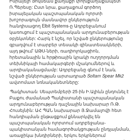
Իսրայելի Յոկնեամ քաղաքի փոխքաղաքապետ
Ռ.Պերեսը: Ըստ նրա, քաղաքում գործող
իսրայելական պաշտպանական ոլորտի
խոշորագույն մասնավոր ընկերություն
հանդիսացող Elbit Systems-ը Ադրբեջանում
կառուցում է պաշտպանական արդյունաբերության
օբյեկտներ: Հարկ է նշել, որ նշված ընկերությունը
զբաղվում է տարբեր տեսակի զինատեսակների,
այդ թվում՝ ԱԹՍ-ների, ռադիոլոկացիոն,
հրետանային և հրթիռային կրակի ուղղորդման
տեխնիկայի համակարգերի մշակումներով և
արդիականացմամբ: Ադրբեջանը գնում է նաև
նշված ընկերության արտադրած
Soltam Spear Mk2
ավտոմատ նռնականետները:
Պակիստան.
Սեպտեմբերի 25-ին Ի.Ալիևն ընդունել է
Բաքու ժամանած Պակիստանի պաշտպանական
արդյունաբերության դաշնային նախարար Ռ.Թ.
Հուսեյնին: ԱՀ ՊԱՆ նախարար Յ.Ջամալովի հետ
հանդիպման ընթացքում քննարկվել են
պաշտպանական ոլորտում ադրբեջանա-
պակիստանյան համագործակցության ընդլայնման,
առաջիկա խնդիրների, երկու երկրներում