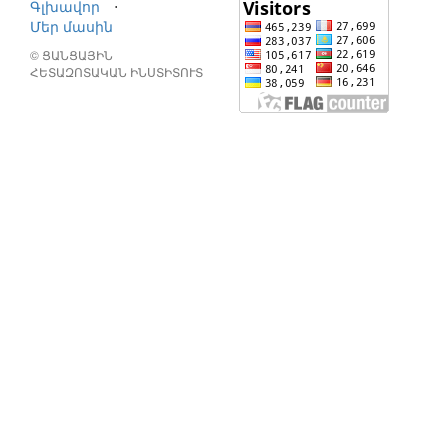
Գլխավոր
⋅
Մեր մասին
© ՑԱՆՑԱՅԻՆ
ՀԵՏԱԶՈՏԱԿԱՆ ԻՆՍՏԻՏՈՒՏ