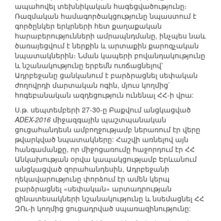
ապահովել տեխնիկական հագեցվածությունը։
Ռազմական համագործակցությունը նպաստում է
գործընկեր երկրների հետ քաղաքական
հարաբերությունների ամրապնդմանը, ինչպես նաև
ծառայեցվում է ներքին և արտաքին քարոզչական
նպատակներին։ Նման կապերի բովանդակությունը
և նշանակությունը երբեմն ուռճացնելով՝
Ադրբեջանը ցանկանում է բարձրացնել սեփական
ժողովրդի մարտական ոգին, մյուս կողմից`
հոգեբանական ազդեցություն ունենալ ՀՀ-ի վրա:
Ս.թ. սեպտեմբերի 27-30-ը Բաքվում անցկացված
ADEX-2016
միջազգային պաշտպանական
ցուցահանդեսն ամբողջությամբ ներառում էր վերը
թվարկված նպատակները: Հաշվի առնելով այն
հանգամանքը, որ միջոցառումը հաջորդում էր ՀՀ
Անկախության օրվա կապակցությամբ Երևանում
անցկացված զորահանդեսին, Ադրբեջանի
ղեկավարությունը փորձում էր ամեն կերպ
բարձրացնել «սեփական» արտադրության
զինատեսակների նշանակությունը և նսեմացնել ՀՀ
ԶՈւ-ի կողմից ցուցադրված սպառազինությունը: