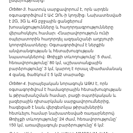
ընկերությունից։
Orbiter-3
. հատուկ սարքավորում է, որն արդեն
օգտագործվում է ԱՀ ԶՈւ-ի կողմից։ Նախատեսված
է 2G, 3G և 4G բջջային ցանցերում
խոսակցությունները և հաղորդագրությունները
վերահսկելու համար։ Հնարավորություն ունի
օպերատորին հաղորդել ազդանշանի աղբյուրի
կոորդինատները։ Օգտագործվում է ներքին
անվտանգության և հետախուզության
նպատակներով։ Թռիչքի տևողությունը՝ 5 ժամ,
հեռավորությունը՝ 80 կմ, աշխատանքային
բարձրությունը՝ 3 կմ, կարող է որսալ միաժամանակ
4 զանգ, ծածկում է 5 կմ2 տարածք։
Orbiter-4
. իսրայելական նորագույն ԱԹՍ է, որն
օգտագործվում է համազորային հետախուզության
և թիրախանշման համար, բացի օպտիկական և
լազերային դիտարկման սարքավորումներից,
հագեցած է նաև վերգետնյա թիրախներին
հետևելու համար նախատեսված ռադարներով։
Թռիչքի տևողությունը՝ 24 ժամ, հեռավորությունը՝
150 կմ, առավելագույն բարձրությունը՝ 6 կմ: