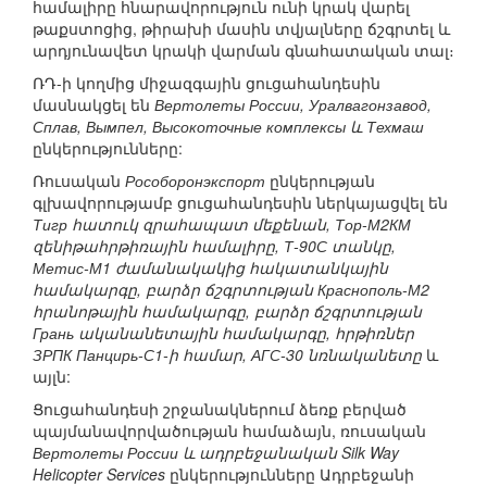
համալիրը հնարավորություն ունի կրակ վարել
թաքստոցից, թիրախի մասին տվյալները ճշգրտել և
արդյունավետ կրակի վարման գնահատական տալ։
ՌԴ-ի կողմից միջազգային ցուցահանդեսին
մասնակցել են
Вертолеты России, Уралвагонзавод,
Сплав, Вымпел, Высокоточные комплексы և Техмаш
ընկերությունները:
Ռուսական
Рособоронэкспорт
ընկերության
գլխավորությամբ ցուցահանդեսին ներկայացվել են
Тигр հատուկ զրահապատ մեքենան, Тор-М2КМ
զենիթահրթիռային համալիրը, Т-90С տանկը,
Метис-М1 ժամանակակից հակատանկային
համակարգը, բարձր ճշգրտության Краснополь-М2
հրանոթային համակարգը, բարձր ճշգրտության
Грань ականանետային համակարգը, հրթիռներ
ЗРПК Панцирь-С1-ի համար, АГС-30 նռնականետը
և
այլն:
Ցուցահանդեսի շրջանակներում ձեռք բերված
պայմանավորվածության համաձայն, ռուսական
Вертолеты России և ադրբեջանական Silk Way
Helicopter Services
ընկերությունները Ադրբեջանի