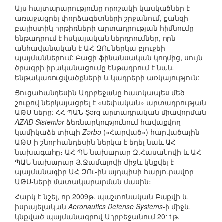
Այս հայտարարությունը որոշակի կասկածներ է
առաջացրել փորձագետների շրջանում, քանզի
բալիստիկ հրթիռների արտադրության հիմնումը
ենթադրում է հսկայական ներդրումներ, որն
անհավանական է ԱՀ ԶՈւ ներկա բյուջեի
պայմաններում: Բացի ֆինանսական կողմից, սույն
ծրագրի իրականացումը ենթադրում է նաև
ենթակառուցվածքների և կադրերի առկայություն:
Ցուցահանդեսին Ադրբեջանը հատկապես մեծ
շուքով ներկայացրել է «սեփական» արտադրության
ԱԹՍ-ները: ՀՀ ՊԱՆ Şərq արտադրական միավորման
AZAD Sistemlər
ձեռնարկությունում հավաքվող
կամիկաձե տիպի
Zərbə
(«Հարված») հարվածային
ԱԹՍ-ի շնորհանդեսին ներկա է եղել նաև ԱՀ
նախագահը։ ԱՀ ՊՆ նախարար Զ.Հասանովի և ԱՀ
ՊԱՆ նախարար Յ.Ջամալովի միջև կնքվել է
պայմանագիր ԱՀ ԶՈւ-ին այդպիսի հարյուրավոր
ԱԹՍ-ների մատակարարման մասին։
Հարկ է նշել, որ 2009թ. պաշտոնական Բաքվի և
իսրայելական
Aeronautics Defense Systems
-ի միջև
կնքված պայմանագրով Ադրբեջանում 2011թ.