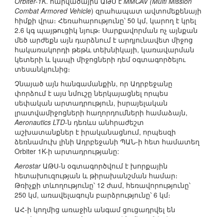
Orbiter-1K
. հարվածային ԱԹՍ է
MMCAV (Multi Mission
Combat Armored Vehicle
) զրահապատ ավտոմեքենայի
հիմքի վրա։ Հեռահարությունը՝ 50 կմ, կարող է կրել
2.6 կգ պայթուցիկ նյութ։ Սարքավորման ոչ այնքան
մեծ արժեքն այն դարձնում է արդյունավետ միջոց
հակառակորդի թեթև տեխնիկայի, կառավարման
կետերի և կապի միջոցների դեմ օգտագործելու
տեսանկյունից։
Չնայած այն հանգամանքին, որ Ադրբեջանը
փորձում է այս նմուշը ներկայացնել որպես
սեփական արտադրություն, իսրայելական
լրատվամիջոցների հաղորդումների համաձայն,
Aeronautics LTD
-ն դեռևս անհրաժեշտ
աշխատանքներ է իրականացնում, որպեսզի
ձեռնամուխ լինի Ադրբեջանի ՊԱՆ-ի հետ համատեղ
Orbiter 1K-ի արտադրությանը:
Aerostar
ԱԹՍ-ն օգտագործվում է խորքային
հետախուզության և թիրախանշման համար։
Թռիչքի տևողությունը՝ 12 ժամ, հեռավորությունը՝
250 կմ, առավելագույն բարձրությունը՝ 6 կմ։
ԱՀ-ի կողմից առաջին անգամ ցուցադրվել են