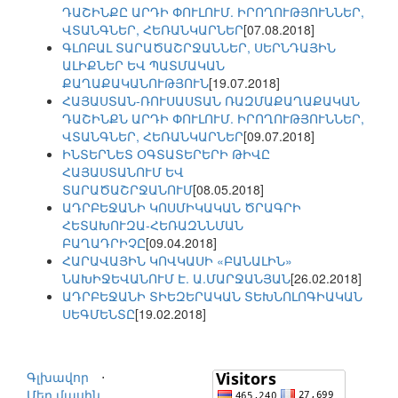
ԴԱՇԻՆՔԸ ԱՐԴԻ ՓՈՒԼՈՒՄ. ԻՐՈՂՈՒԹՅՈՒՆՆԵՐ,
ՎՏԱՆԳՆԵՐ, ՀԵՌԱՆԿԱՐՆԵՐ
[07.08.2018]
ԳԼՈԲԱԼ ՏԱՐԱԾԱՇՐՋԱՆՆԵՐ, ՍԵՐՆԴԱՅԻՆ
ԱԼԻՔՆԵՐ ԵՎ ՊԱՏՄԱԿԱՆ
ՔԱՂԱՔԱԿԱՆՈՒԹՅՈՒՆ
[19.07.2018]
ՀԱՅԱՍՏԱՆ-ՌՈՒՍԱՍՏԱՆ ՌԱԶՄԱՔԱՂԱՔԱԿԱՆ
ԴԱՇԻՆՔՆ ԱՐԴԻ ՓՈՒԼՈՒՄ. ԻՐՈՂՈՒԹՅՈՒՆՆԵՐ,
ՎՏԱՆԳՆԵՐ, ՀԵՌԱՆԿԱՐՆԵՐ
[09.07.2018]
ԻՆՏԵՐՆԵՏ ՕԳՏԱՏԵՐԵՐԻ ԹԻՎԸ
ՀԱՅԱՍՏԱՆՈՒՄ ԵՎ
ՏԱՐԱԾԱՇՐՋԱՆՈՒՄ
[08.05.2018]
ԱԴՐԲԵՋԱՆԻ ԿՈՍՄԻԿԱԿԱՆ ԾՐԱԳՐԻ
ՀԵՏԱԽՈՒԶԱ-ՀԵՌԱԶՆՆՄԱՆ
ԲԱՂԱԴՐԻՉԸ
[09.04.2018]
ՀԱՐԱՎԱՅԻՆ ԿՈՎԿԱՍԻ «ԲԱՆԱԼԻՆ»
ՆԱԽԻՋԵՎԱՆՈՒՄ Է. Ա.ՄԱՐՋԱՆՅԱՆ
[26.02.2018]
ԱԴՐԲԵՋԱՆԻ ՏԻԵԶԵՐԱԿԱՆ ՏԵԽՆՈԼՈԳԻԱԿԱՆ
ՍԵԳՄԵՆՏԸ
[19.02.2018]
Գլխավոր
⋅
Մեր մասին