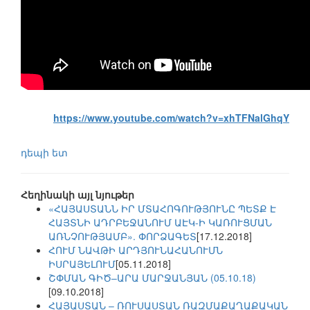
https://www.youtube.com/watch?v=xhTFNalGhqY
դեպի ետ
Հեղինակի այլ նյութեր
«ՀԱՅԱՍՏԱՆՆ ԻՐ ՄՏԱՀՈԳՈՒԹՅՈՒՆԸ ՊԵՏՔ Է
ՀԱՅՏՆԻ ԱԴՐԲԵՋԱՆՈՒՄ ԱԷԿ-Ի ԿԱՌՈՒՑՄԱՆ
ԱՌՆՉՈՒԹՅԱՄԲ». ՓՈՐՁԱԳԵՏ
[17.12.2018]
ՀՈՒՄ ՆԱՎԹԻ ԱՐԴՅՈՒՆԱՀԱՆՈՒՄՆ
ԻՍՐԱՅԵԼՈՒՄ
[05.11.2018]
ՇՓՄԱՆ ԳԻԾ–ԱՐԱ ՄԱՐՋԱՆՅԱՆ (05.10.18)
[09.10.2018]
ՀԱՅԱՍՏԱՆ – ՌՈՒՍԱՍՏԱՆ ՌԱԶՄԱՔԱՂԱՔԱԿԱՆ