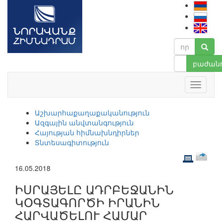
բաժանո
Աշխարհաքաղաքականություն
Ազգային անվտանգություն
Հայության հիմնախնդիրներ
Տնտեսագիտություն
16.05.2018
ԻՍՐԱՅԵԼԸ ԱԴՐԲԵՋԱՆԻՆ
ԿՕԳՏԱԳՈՐԾԻ ԻՐԱՆԻՆ
ՀԱՐՎԱԾԵԼՈՒ ՀԱՄԱՐ