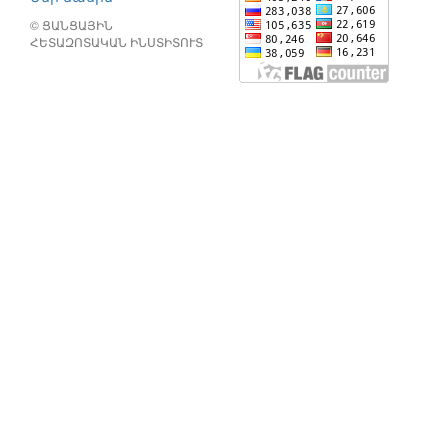
© ՑԱՆՑԱՅԻՆ
ՀԵՏԱԶՈՏԱԿԱՆ ԻՆՍՏԻՏՈՒՏ