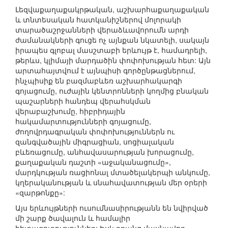
Լեզվաքաղաքակրթական, աշխարհաքաղաքական
և տնտեսական հատկանիշներով մոլորակի
տարածաշրջանների վերաձևավորումն արդի
ժամանակների գուցե ոչ այնքան նկատելի, սակայն
իրապես գլոբալ մասշտաբի երևույթ է, համադրելի,
թերևս, կլիմայի մարդածին փոփոխության հետ: Այն
արտահայտվում է այնպիսի գործընթացներում,
ինչպիսիք են բազմաբևեռ աշխարհակարգի
գոյացումը, ուժային կենտրոնների կողմից բնական
պաշարների հանդեպ վերահսկման
վերաբաշխումը, հիբրիդային
հակամարտությունների գոյացումը,
ժողովրդագրական փոփոխություններն ու
զանգվածային միգրացիան, սոցիալական
բևեռացումը, անհավասարության խորացումը,
քաղաքական դաշտի «աջականացումը»,
մարդկության ռացիոնալ մտածելակերպի անկումը,
կղերականության և սնահավատության մեր օրերի
«զարթոնքը»:
Այս երևույթների ուսումնասիրությանն են նվիրված
մի շարք ծավալուն և համալիր