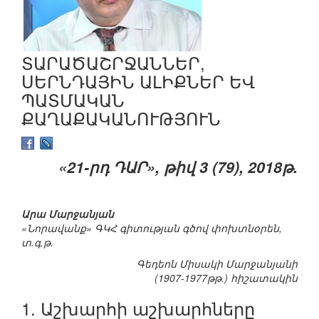
ՏԱՐԱԾԱՇՐՋԱՆՆԵՐ,
ՍԵՐՆԴԱՅԻՆ ԱԼԻՔՆԵՐ ԵՎ
ՊԱՏՄԱԿԱՆ
ՔԱՂԱՔԱԿԱՆՈՒԹՅՈՒՆ
«21-րդ ԴԱՐ», թիվ 3 (79), 2018թ.
Արա Մարջանյան
«Նորավանք» ԳԿՀ գիտության գծով փոխտնօրեն,
տ.գ.թ.
Գեդեոն Միսակի Մարջանյանի
(1907-1977թթ.) հիշատակին
1. Աշխարհի աշխարհները