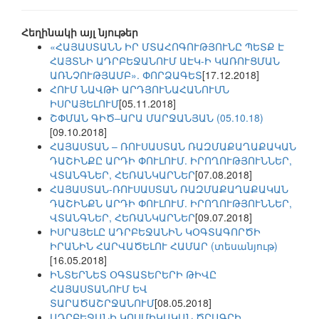
Հեղինակի այլ նյութեր
«ՀԱՅԱՍՏԱՆՆ ԻՐ ՄՏԱՀՈԳՈՒԹՅՈՒՆԸ ՊԵՏՔ Է
ՀԱՅՏՆԻ ԱԴՐԲԵՋԱՆՈՒՄ ԱԷԿ-Ի ԿԱՌՈՒՑՄԱՆ
ԱՌՆՉՈՒԹՅԱՄԲ». ՓՈՐՁԱԳԵՏ
[17.12.2018]
ՀՈՒՄ ՆԱՎԹԻ ԱՐԴՅՈՒՆԱՀԱՆՈՒՄՆ
ԻՍՐԱՅԵԼՈՒՄ
[05.11.2018]
ՇՓՄԱՆ ԳԻԾ–ԱՐԱ ՄԱՐՋԱՆՅԱՆ (05.10.18)
[09.10.2018]
ՀԱՅԱՍՏԱՆ – ՌՈՒՍԱՍՏԱՆ ՌԱԶՄԱՔԱՂԱՔԱԿԱՆ
ԴԱՇԻՆՔԸ ԱՐԴԻ ՓՈՒԼՈՒՄ. ԻՐՈՂՈՒԹՅՈՒՆՆԵՐ,
ՎՏԱՆԳՆԵՐ, ՀԵՌԱՆԿԱՐՆԵՐ
[07.08.2018]
ՀԱՅԱՍՏԱՆ-ՌՈՒՍԱՍՏԱՆ ՌԱԶՄԱՔԱՂԱՔԱԿԱՆ
ԴԱՇԻՆՔՆ ԱՐԴԻ ՓՈՒԼՈՒՄ. ԻՐՈՂՈՒԹՅՈՒՆՆԵՐ,
ՎՏԱՆԳՆԵՐ, ՀԵՌԱՆԿԱՐՆԵՐ
[09.07.2018]
ԻՍՐԱՅԵԼԸ ԱԴՐԲԵՋԱՆԻՆ ԿՕԳՏԱԳՈՐԾԻ
ԻՐԱՆԻՆ ՀԱՐՎԱԾԵԼՈՒ ՀԱՄԱՐ (տեսանյութ)
[16.05.2018]
ԻՆՏԵՐՆԵՏ ՕԳՏԱՏԵՐԵՐԻ ԹԻՎԸ
ՀԱՅԱՍՏԱՆՈՒՄ ԵՎ
ՏԱՐԱԾԱՇՐՋԱՆՈՒՄ
[08.05.2018]
ԱԴՐԲԵՋԱՆԻ ԿՈՍՄԻԿԱԿԱՆ ԾՐԱԳՐԻ