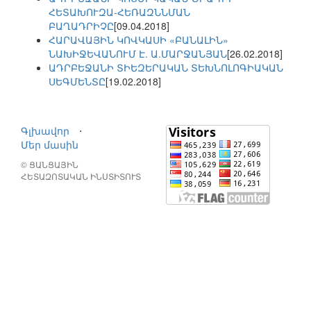
ՀԵՏԱԽՈՒԶԱ-ՀԵՌԱԶՆՆՄԱՆ
ԲԱՂԱԴՐԻՉԸ
[09.04.2018]
ՀԱՐԱՎԱՅԻՆ ԿՈՎԿԱՍԻ «ԲԱՆԱԼԻՆ»
ՆԱԽԻՋԵՎԱՆՈՒՄ Է. Ա.ՄԱՐՋԱՆՅԱՆ
[26.02.2018]
ԱԴՐԲԵՋԱՆԻ ՏԻԵԶԵՐԱԿԱՆ ՏԵԽՆՈԼՈԳԻԱԿԱՆ
ՍԵԳՄԵՆՏԸ
[19.02.2018]
Գլխավոր
⋅
Մեր մասին
© ՑԱՆՑԱՅԻՆ
ՀԵՏԱԶՈՏԱԿԱՆ ԻՆՍՏԻՏՈՒՏ