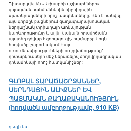
Դիտարկվել են «Աշխարհի աշխարհների»
գոյացման սահմաններին հիբրիդային
պատերազմների որոշ ասպեկտները: Վեր է հանվել
այս գործընթացներում գաղափարախոսական
ներդաշնակ տրիադայի առկայության
կարևորությունը և այլն: Սակայն իրավիճակն
այստեղ դժվար է գոհացուցիչ համարել: Սույն
հոդվածը շարունակում է այս
ուսումնասիրությունների ուղղվածությունը՝
դիտարկումների մեջ ներառելով ժողովրդագրական
դինամիկայի որոշ հատկանիշներ:
ԳԼՈԲԱԼ ՏԱՐԱԾԱՇՐՋԱՆՆԵՐ,
ՍԵՐՆԴԱՅԻՆ ԱԼԻՔՆԵՐ ԵՎ
ՊԱՏՄԱԿԱՆ ՔԱՂԱՔԱԿԱՆՈՒԹՅՈՒՆ
(հոդվածն ամբողջությամբ, 910 KB)
դեպի ետ