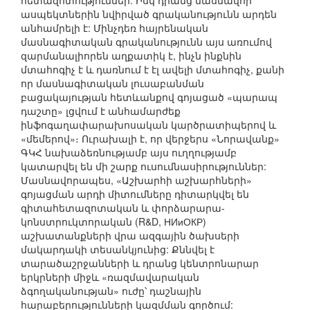
հետազոտություններ: Իսկ դրանց մասնավոր
ասպեկտներին նվիրված գրականությունն արդեն
անհամրելի է: Մինչդեռ հայրենական
մասնագիտական գրականությունն այս առումով
զարմանալիորեն աղքատիկ է, ինչն ինքնին
մտահոգիչ է և դառնում է էլ ավելի մտահոգիչ, քանի
որ մասնագիտական լուսաբանման
բացակայության հետևանքով գոյացած «պարապ
դաշտը» լցվում է անհամարժեք
ինֆոգաղափարախոսական կարծրատիպերով և
«մեմերով»։ Ուրախալի է, որ վերջերս «Նորավանք»
ԳԿՀ նախաձեռնությամբ այս ուղղությամբ
կատարվել են մի շարք ուսումնասիրություններ:
Մասնավորապես, «Աշխարհի աշխարհների»
գոյացման արդի միտումները դիտարկվել են
գիտահետազոտական և փորձարարա-
կոնստրուկտորական (R&D, НИиОКР)
աշխատանքների վրա ազգային ծախսերի
մակարդակի տեսանկյունից: Քննվել է
տարածաշրջանների և դրանց կենտրոնարար
երկրների միջև «ռազմավարական
ձգողականության» ուժը՝ դաշնային
հարաբերությունների կազմման գործում: