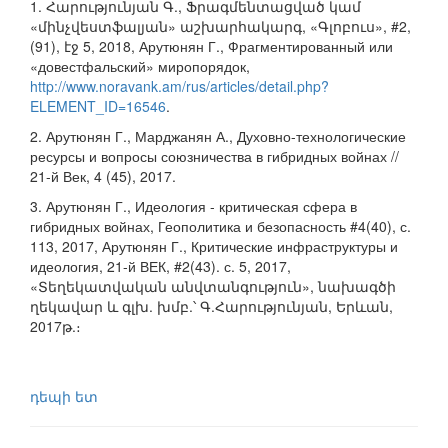
1. Հարությունյան Գ., Ֆրագմենտացված կամ
«մինչվեստֆալյան» աշխարհակարգ, «Գլոբուս», #2,
(91), էջ 5, 2018, Арутюнян Г., Фрагментированный или
«довестфальский» миропорядок,
http://www.noravank.am/rus/articles/detail.php?
ELEMENT_ID=16546
.
2. Арутюнян Г., Марджанян А., Духовно-технологические
ресурсы и вопросы союзничества в гибридных войнах //
21-й Век, 4 (45), 2017.
3. Арутюнян Г., Идеология - критическая сфера в
гибридных войнах, Геополитика и безопасность #4(40), с.
113, 2017, Арутюнян Г., Критические инфраструктуры и
идеология, 21-й ВЕК, #2(43). с. 5, 2017,
«Տեղեկատվական անվտանգություն», նախագծի
ղեկավար և գլխ. խմբ.՝ Գ.Հարությունյան, Երևան,
2017թ.։
դեպի ետ