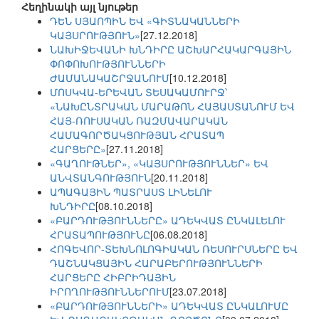
Հեղինակի այլ նյութեր
ԴԵՆ ՍՅԱՈՊԻՆ ԵՎ «ԳԻՏՆԱԿԱՆՆԵՐԻ
ԿԱՅՍՐՈՒԹՅՈՒՆ»
[27.12.2018]
ՆԱԽԻՋԵՎԱՆԻ ԽՆԴԻՐԸ ԱՇԽԱՐՀԱԿԱՐԳԱՅԻՆ
ՓՈՓՈԽՈՒԹՅՈՒՆՆԵՐԻ
ԺԱՄԱՆԱԿԱՇՐՋԱՆՈՒՄ
[10.12.2018]
ՄՈՍԿՎԱ-ԵՐԵՎԱՆ ՏԵՍԱԿԱՄՈՒՐՋ՝
«ՆԱԽԸՆՏՐԱԿԱՆ ՄԱՐԱԹՈՆ ՀԱՅԱՍՏԱՆՈՒՄ ԵՎ
ՀԱՅ-ՌՈՒՍԱԿԱՆ ՌԱԶՄԱՎԱՐԱԿԱՆ
ՀԱՄԱԳՈՐԾԱԿՑՈՒԹՅԱՆ ՀՐԱՏԱՊ
ՀԱՐՑԵՐԸ»
[27.11.2018]
«ԳԱՂՈՒԹՆԵՐ», «ԿԱՅՍՐՈՒԹՅՈՒՆՆԵՐ» ԵՎ
ԱՆՎՏԱՆԳՈՒԹՅՈՒՆ
[20.11.2018]
ԱՊԱԳԱՅԻՆ ՊԱՏՐԱՍՏ ԼԻՆԵԼՈՒ
ԽՆԴԻՐԸ
[08.10.2018]
«ԲԱՐԴՈՒԹՅՈՒՆՆԵՐԸ» ԱԴԵԿՎԱՏ ԸՆԿԱԼԵԼՈՒ
ՀՐԱՏԱՊՈՒԹՅՈՒՆԸ
[06.08.2018]
ՀՈԳԵՎՈՐ-ՏԵԽՆՈԼՈԳԻԱԿԱՆ ՌԵՍՈՒՐՍՆԵՐԸ ԵՎ
ԴԱՇՆԱԿՑԱՅԻՆ ՀԱՐԱԲԵՐՈՒԹՅՈՒՆՆԵՐԻ
ՀԱՐՑԵՐԸ ՀԻԲՐԻԴԱՅԻՆ
ԻՐՈՂՈՒԹՅՈՒՆՆԵՐՈՒՄ
[23.07.2018]
«ԲԱՐԴՈՒԹՅՈՒՆՆԵՐԻ» ԱԴԵԿՎԱՏ ԸՆԿԱԼՈՒՄԸ