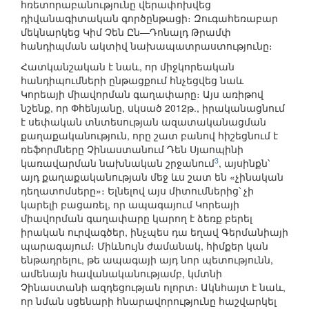
հռետորաբանությունը վերափոխվեց
դիվանագիտական գործընթացի։ Զուգահեռաբար
մեկնարկեց Կիմ Չեն Ըն—Դոնալդ Թրամփ
հանդիպման ակտիվ նախապատրաստությունը։
Հատկանշական է նաև, որ միջկորեական
հանդիպումների ընթացքում հնչեցվեց նաև
Կորեայի միավորման գաղափարը։ Այս առիթով
նշենք, որ Փհենյանը, սկսած 2012թ., իրականացնում
է սեփական տնտեսության ազատականացման
քաղաքականություն, որը շատ բանով հիշեցնում է
ռեֆորմները Չինաստանում Դեն Սյաոպինի
3
կառավարման նախնական շրջանում
, այսինքն՝
այդ քաղաքականության մեջ ևս շատ են «չինական
դեղատոմսերը»։ Ելնելով այս միտումներից՝ չի
կարելի բացառել, որ ապագայում Կորեայի
միավորման գաղափարը կարող է ձեռք բերել
իրական ուրվագծեր, ինչպես դա եղավ Գերմանիայի
պարագայում։ Միևնույն ժամանակ, հիմքեր կան
ենթադրելու, թե ապագայի այդ նոր պետությունն,
ամենայն հավանականությամբ, կմտնի
Չինաստանի ազդեցության ոլորտ։ Ակնհայտ է նաև,
որ նման սցենարի հնարավորությունը հաշվարկել