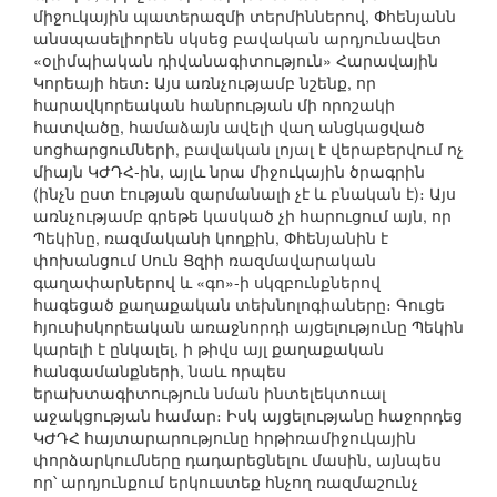
միջուկային պատերազմի տերմիններով, Փհենյանն
անսպասելիորեն սկսեց բավական արդյունավետ
«օլիմպիական դիվանագիտություն» Հարավային
Կորեայի հետ։ Այս առնչությամբ նշենք, որ
հարավկորեական հանրության մի որոշակի
հատվածը, համաձայն ավելի վաղ անցկացված
սոցհարցումների, բավական լոյալ է վերաբերվում ոչ
միայն ԿԺԴՀ-ին, այլև նրա միջուկային ծրագրին
(ինչն ըստ էության զարմանալի չէ և բնական է)։ Այս
առնչությամբ գրեթե կասկած չի հարուցում այն, որ
Պեկինը, ռազմականի կողքին, Փհենյանին է
փոխանցում Սուն Ցզիի ռազմավարական
գաղափարներով և «գո»-ի սկզբունքներով
հագեցած քաղաքական տեխնոլոգիաները։ Գուցե
հյուսիսկորեական առաջնորդի այցելությունը Պեկին
կարելի է ընկալել, ի թիվս այլ քաղաքական
հանգամանքների, նաև որպես
երախտագիտություն նման ինտելեկտուալ
աջակցության համար։ Իսկ այցելությանը հաջորդեց
ԿԺԴՀ հայտարարությունը հրթիռամիջուկային
փորձարկումները դադարեցնելու մասին, այնպես
որ՝ արդյունքում երկուստեք հնչող ռազմաշունչ