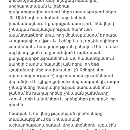
կոնֆուցիական)՝ կարողացավ համադրել
սոցիալիստական և լիբերալ
գաղափարախոսությունների առավելությունները
[3]։ Միևնույն ժամանակ, այդ երկիրն
իրականացնում է քաղաքականություն՝ հենվելով
չինական ռազմավարության հարուստ
ավանդույթների վրա, որը մեկնաբանվում է որպես
«ապագայի զավթում»։ Նշենք նաև, որ չինացիները
«ժամանակ» հասկացությունն ընկալում են էապես
այլ կերպ, քան դա ընդունված է արևմտյան
քաղաքակրթություններում։ Այս համատեքստում
կարելի է արտահայտվել այն ոգով, որ եթե
«շախմատի մեծ տախտակը» (Զ.Բժեզինսկու
արտահայտությամբ) այլ տարածաշրջաններում
վերածվում է «քիքբոքսինգի» մրցասպարեզի, ապա
չինացիները հնարավորության սահմաններում
ջանում են խաղալ իրենց չինական շախմատը՝
«գո»-ն, որի կանոնները և օրենքները բոլորը չէ, որ
գիտեն։
Բնական է, որ վերը թվարկված գործոնները
տագնապեցնում են Չինաստանի
աշխարհաքաղաքական մրցակիցներին, առաջին