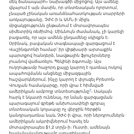
մեկ ճանապարհ» նախագծի միջոցով։ Այս ամենը
վկայում է այն մասին, որ տնտեսական ոլորտում,
չնայած չինական առանձնահատկության տարրերի
առկայությանը, ՉԺՀ-ի և ԱՄՆ-ի միջև
մրցակցությունն ընթանում է մոտավորապես
սիմետրիկ ռեժիմով։ Միևնույն ժամանակ, չի կարելի
բացառել, որ այս ամենն ընդամենը սկիզբն է։
Օրինակ, բավական տագնապալի զարգացում է
Վաշինգտոնի համար՝ իր վիթխարի արտաքին
պարտքով հանդերձ, նավթային ֆյուչերսները
յուանով վաճառելու Պեկինի ձգտումը։ Այս
ուղղությամբ հաջորդ քայլը կարող է դառնալ ոսկով
ապահովմանն անցնելը միջազգային
հաշվարկներում, ինչը կարող է փլուզել Բրետոն-
Վուդյան համակարգը, որի վրա է հիմնված
2
ամերիկյան ամբողջ տնտեսությունը
։ Սակայն
հարկ է նկատի ունենալ, որ նման զարգացման
պարագայում գրեթե անխուսափելի գլոբալ
տնտեսական կոլապսը ոչ վերջին հերթին
կանդրադառնա նաև ՉԺՀ-ի վրա, որի ներդրումներն
ամերիկյան ակտիվներում հասել են
մոտավորապես $1,2 տրլն-ի։ Ուստի, ամենայն
հավանականությամբ առաջիկայում