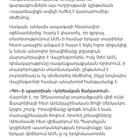
զարգացումներն այս ուղղությամբ կընթանան
«սպառնալիքն ավելի ուժեղ է կատարումից»
ռեժիմով։
Սակայն, անկախ ապագայի հնարավոր
սցենարներից, հարկ է փաստել, որ գլոբալ
տնտեսությունում ԱՄՆ-ի համար երկար տարիներ
հետո առաջին անգամ ի հայտ է եկել հզոր մրցակից,
և նման անսովոր իրավիճակը լրջագույն
մարտահրավեր է Վաշինգտոնին։ Իսկ ՉԺՀ-ԱՄՆ
դիմակայությունը ռազմաքաղաքական ոլորտում, ի
տարբերություն տնտեսականի, ընթանում է
յուրօրինակ և ոչ սիմետրիկ ռեժիմով, ինչը նույնպես
Վաշինգտոնի համար անախորժ հանգամանք է։
«Գո»-ի պարտիան «կորեական ճակատում».
Հայտնի է, որ Չինաստանը տարածքային վեճ ունի
Ճապոնիայի հետ Արևելաչինական ծովի Սենկակու
կղզու շուրջ։ Իրավիճակը գրեթե նույնն է նաև
Հարավչինական ծովում, որտեղ չինացիները
Վիետնամի հետ վիճարկում են Պարսելյան
կղզիների պատկանելության իրավունքը։ Այս
երկար վեճերում ԱՄՆ-ը ոչ երկիմաստորեն