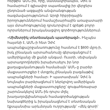
հերթին՝ ԱՄՆ-ին, որը, մասնավորապես, ՉԺՀ-ն
համարում է գլխավոր սպառնալիք իր վերջերս
ընդունած ազգային անվտանգության
ռազմավարությունում։ Արդի հիբրիդային
իրողություններում համաշխարհային առաջատարի
այս մտահոգությունը դրսևորվում է գրեթե բոլոր
ոլորտներում իրականացվող գործողություններում։
«Սիմետրիկ տնտեսական պատերազմ».
Ինչպես
հայտնի է, ԱՄՆ-ի հետ ՉԺՀ
ապրանքաշրջանառությունը հասնում է $600 մլրդ-ի,
իսկ չինական արտահանումը գերազանցում է
ամերիկյանը մի քանի անգամ։ Ուստի, սեփական
արտադրողներին խրախուսելու իր նոր
քաղաքականության համաձայն՝ ԱՄՆ-ը բարձր
մաքսատուրքեր է մտցրել չինական բազմաթիվ
ապրանքների համար։ Ի պատասխան՝ ՉԺՀ-ն
նույնպես բարձրացնում է ներկրվող ամերիկյան
ապրանքների մաքսատուրքերը՝ զուգահեռաբար
շարունակելով ԱՄՆ-ին դուրս մղել
խաղաղօվկիանոսյան համագործակցության
նախագծերից և իրականացնում է տնտեսական
էքսպանսիա արևմտյան ուղղությամբ՝ «մեկ գոտի՝