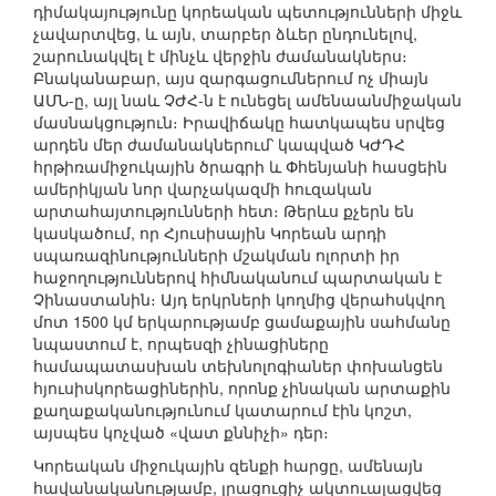
դիմակայությունը կորեական պետությունների միջև
չավարտվեց, և այն, տարբեր ձևեր ընդունելով,
շարունակվել է մինչև վերջին ժամանակներս։
Բնականաբար, այս զարգացումներում ոչ միայն
ԱՄՆ-ը, այլ նաև ՉԺՀ-ն է ունեցել ամենաանմիջական
մասնակցություն։ Իրավիճակը հատկապես սրվեց
արդեն մեր ժամանակներում՝ կապված ԿԺԴՀ
հրթիռամիջուկային ծրագրի և Փհենյանի հասցեին
ամերիկյան նոր վարչակազմի հուզական
արտահայտությունների հետ։ Թերևս քչերն են
կասկածում, որ Հյուսիսային Կորեան արդի
սպառազինությունների մշակման ոլորտի իր
հաջողություններով հիմնականում պարտական է
Չինաստանին։ Այդ երկրների կողմից վերահսկվող
մոտ 1500 կմ երկարությամբ ցամաքային սահմանը
նպաստում է, որպեսզի չինացիները
համապատասխան տեխնոլոգիաներ փոխանցեն
հյուսիսկորեացիներին, որոնք չինական արտաքին
քաղաքականությունում կատարում էին կոշտ,
այսպես կոչված «վատ քննիչի» դեր։
Կորեական միջուկային զենքի հարցը, ամենայն
հավանականությամբ, լրացուցիչ ակտուալացվեց