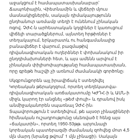
աջակցում է համապատասխանաբար՝
Ճապոնիային, Վիետնամին և վեճերի մյուս
մասնակիցներին, սակայն դիմակայությունն
ընդհանուր առմամբ տեղի է ունենում չինական
ոգով. ՉԺՀ-ն արհեստական կղզիներ է կառուցում
վիճելի տարածքներում, այնտեղ հրթիռներ է
տեղակայում, երկարատև ու հանգամանալից
բանավեճեր է վարում, բազմաթիվ
դիվանագիտական ուղերձներ է փոխանակում իր
ընդդիմախոսների հետ, և այս ամենն արվում է
չինական փիլիսոփայությանը համապատասխան,
որը գրեթե հաշվի չի առնում ժամանակի գործոնը։
Սկզբունքորեն այլ իրավիճակ է ստեղծվել
Կորեական թերակղզում, որտեղ տեղեկատվա-
դիվանագիտական առճակատումը ԿԺԴՀ-ի և ԱՄՆ-ի
միջև կարող էր անցնել «թեժ փուլի» և դրանով իսկ
անմիջականորեն սպառնալ ՉԺՀ-ին։
Տպավորություն է ստեղծվում, թե այսօր չինացիների
հիմնական ուշադրությունը սևեռված է հենց այս
«ճակատին», որտեղ 1950-53թթ. արյունալի
կորեական պատերազմի ժամանակ զոհվեց մոտ 4,5
մլն մարդ (նրանց թվում՝ 1 մլն չինացի)։ Սակայն