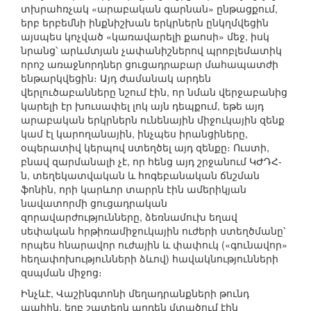
տխրահռչակ «արաբական գարնան» ընթացքում,
երբ երբեմնի ինքնիշխան երկրներն ընկղմվեցին
այսպես կոչված «կառավարելի քաոսի» մեջ, իսկ
նրանց՝ արևմտյան չափանիշներով պրոբլեմատիկ
որոշ առաջնորդներ ցուցադրաբար մահապատժի
ենթարկվեցին։ Այդ ժամանակ արդեն
վերլուծաբանները նշում էին, որ նման վերջաբանից
կարելի էր խուսափել լոկ այն դեպքում, եթե այդ
արաբական երկրներն ունենային միջուկային զենք
կամ էլ կարողանային, ինչպես իրանցիները,
օպերատիվ կերպով ստեղծել այդ զենքը։ Ուստի,
բնավ զարմանալի չէ, որ հենց այդ շրջանում ԿԺԴՀ-
ն, տեղեկատվական և հոգեբանական ճնշման
ֆոնին, որի կարևոր տարրն էին ամերիկյան
նավատորմի ցուցադրական
զորավարժությունները, ձեռնամուխ եղավ
սեփական հրթիռամիջուկային ուժերի ստեղծմանը՝
որպես հնարավոր ուժային և փափուկ («գունավոր»
հեղափոխությունների ձևով) հավակնությունների
զսպման միջոց։
Ինչևէ, Վաշինգտոնի մեղադրանքների թունդ
պահին, երբ շատերն արդեն մտածում էին