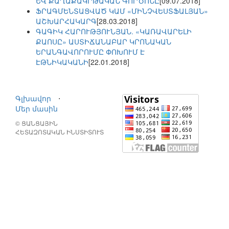
ԵՎ ՔԱՂԱՔԱԿՐԹԱԿԱՆ ԳՈՐԾՈՆԸ
[09.07.2018]
ՖՐԱԳՄԵՆՏԱՑՎԱԾ ԿԱՄ «ՄԻՆՉՎԵՍՏՖԱԼՅԱՆ»
ԱՇԽԱՐՀԱԿԱՐԳ
[28.03.2018]
ԳԱԳԻԿ ՀԱՐՈՒԹՅՈՒՆՅԱՆ. «ԿԱՌԱՎԱՐԵԼԻ
ՔԱՈՍԸ» ԱՍՏԻՃԱՆԱԲԱՐ ԿՐՈՆԱԿԱՆ
ԵՐԱՆԳԱՎՈՐՈՒՄԸ ՓՈԽՈՒՄ Է
ԷԹՆԻԿԱԿԱՆԻ
[22.01.2018]
Գլխավոր
⋅
Մեր մասին
© ՑԱՆՑԱՅԻՆ
ՀԵՏԱԶՈՏԱԿԱՆ ԻՆՍՏԻՏՈՒՏ