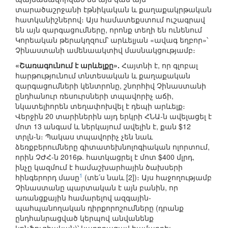
տարածաշրջանի էթնիկական և քաղաքակրթական
հատկանիշներով։ Այս համատեքստում ուշագրավ
են այն զարգացումները, որոնք տեղի են ունենում
Կորեական թերակղզում՝ արևելյան «ավագ եղբոր»՝
Չինաստանի ամենաակտիվ մասնակցությամբ։
«Շառագունում է արևելքը».
Հայտնի է, որ գլոբալ
հարթությունում տնտեսական և քաղաքական
զարգացումների կենտրոնը, շնորհիվ Չինաստանի
ընդհանուր ռեսուրսների տպավորիչ աճի,
նկատելիորեն տեղափոխվել է դեպի արևելք։
Վերջին 20 տարիներին այդ երկրի ՀՆԱ-ն ավելացել է
մոտ 13 անգամ և ներկայում ավելին է, քան $12
տրլն-ն։ Պակաս տպավորիչ չեն նաև
ձեռքբերումները գիտատեխնոլոգիական ոլորտում,
որին ՉԺՀ-ն 2016թ. հատկացրել է մոտ $400 մլրդ,
ինչը կազմում է համաշխարհային ծախսերի
1
հինգերորդ մասը
(տե՛ս նաև [2])։ Այս հաջողությամբ
Չինաստանը պարտական է այն բանին, որ
առանցքային համարելով ազգային-
պահպանողական դիրքորոշումները (դրանք
ընդհանրացված կերպով անվանենք