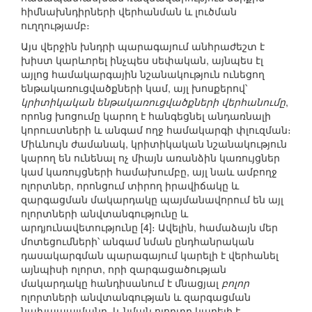
հիմնախնդիրների վերհանման և լուծման
ուղղությամբ։
Այս վերջին խնդրի պարագայում անհրաժեշտ է
խիստ կարևորել ինչպես սեփական, այնպես էլ
այլոց համակարգային նշանակություն ունեցող
ենթակառուցվածքների կամ, այլ խոսքերով՝
կրիտիկական ենթակառուցվածքների վերհանումը
,
որոնց խոցումը կարող է հանգեցնել անդառնալի
կորուստների և անգամ ողջ համակարգի փլուզման։
Միևնույն ժամանակ, կրիտիկական նշանակություն
կարող են ունենալ ոչ միայն առանձին կառույցներ
կամ կառույցների համախումբը, այլ նաև ամբողջ
ոլորտներ, որոնցում տիրող իրավիճակը և
զարգացման մակարդակը պայմանավորում են այլ
ոլորտների անվտանգությունը և
արդյունավետությունը [4]։ Ավելին, համաձայն մեր
մոտեցումների՝ անգամ նման ընդհանրական
դասակարգման պարագայում կարելի է վերհանել
այնպիսի ոլորտ, որի զարգացածության
մակարդակը հանդիսանում է մնացյալ
բոլոր
ոլորտների անվտանգության և զարգացման
նախապայմանը, և նման ոլորտը կարելի է