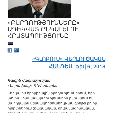
«ԲԱՐԴՈՒԹՅՈՒՆՆԵՐԸ»
ԱԴԵԿՎԱՏ ԸՆԿԱԼԵԼՈՒ
ՀՐԱՏԱՊՈՒԹՅՈՒՆԸ
«ԳԼՈԲՈՒՍ» ՎԵՐԼՈՒԾԱԿԱՆ
ՀԱՆԴԵՍ, թիվ 6, 2018
Գագիկ Հարությունյան
«Նորավանք» ԳԿՀ տնօրեն
Ներկայիս հիբրիդային իրողություններում, երբ
տոտալ հակամարտություններն ընթանում են
մարդկային կենսագործունեության գրեթե բոլոր
ոլորտներում (ռազմական, դիվանագիտական,