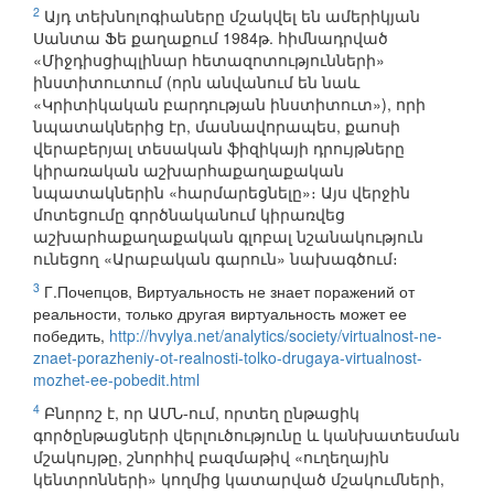
2
Այդ տեխնոլոգիաները մշակվել են ամերիկյան
Սանտա Ֆե քաղաքում 1984թ. հիմնադրված
«Միջդիսցիպլինար հետազոտությունների»
ինստիտուտում (որն անվանում են նաև
«Կրիտիկական բարդության ինստիտուտ»), որի
նպատակներից էր, մասնավորապես, քաոսի
վերաբերյալ տեսական ֆիզիկայի դրույթները
կիրառական աշխարհաքաղաքական
նպատակներին «հարմարեցնելը»։ Այս վերջին
մոտեցումը գործնականում կիրառվեց
աշխարհաքաղաքական գլոբալ նշանակություն
ունեցող «Արաբական գարուն» նախագծում։
3
Г.Почепцов, Виртуальность не знает поражений от
реальности, только другая виртуальность может ее
победить,
http://hvylya.net/analytics/society/virtualnost-ne-
znaet-porazheniy-ot-realnosti-tolko-drugaya-virtualnost-
mozhet-ee-pobedit.html
4
Բնորոշ է, որ ԱՄՆ-ում, որտեղ ընթացիկ
գործընթացների վերլուծությունը և կանխատեսման
մշակույթը, շնորհիվ բազմաթիվ «ուղեղային
կենտրոնների» կողմից կատարված մշակումների,