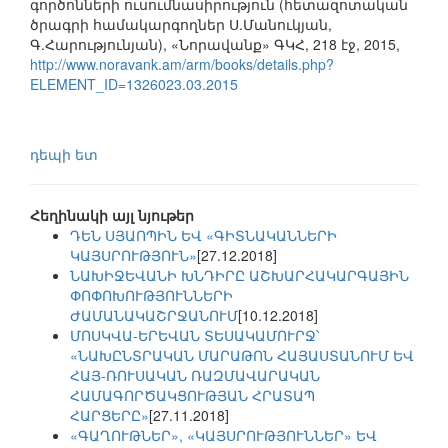
գործոնների ուսումնասիրություն (հետազոտական
ծրագրի համակարգողներ Ս.Մանուկյան,
Գ.Հարությունյան), «Նորավանք» ԳԿՀ, 218 էջ, 2015,
http://www.noravank.am/arm/books/details.php?
ELEMENT_ID=1326023.03.2015
դեպի ետ
Հեղինակի այլ նյութեր
ԴԵՆ ՍՅԱՈՊԻՆ ԵՎ «ԳԻՏՆԱԿԱՆՆԵՐԻ
ԿԱՅՍՐՈՒԹՅՈՒՆ»
[27.12.2018]
ՆԱԽԻՋԵՎԱՆԻ ԽՆԴԻՐԸ ԱՇԽԱՐՀԱԿԱՐԳԱՅԻՆ
ՓՈՓՈԽՈՒԹՅՈՒՆՆԵՐԻ
ԺԱՄԱՆԱԿԱՇՐՋԱՆՈՒՄ
[10.12.2018]
ՄՈՍԿՎԱ-ԵՐԵՎԱՆ ՏԵՍԱԿԱՄՈՒՐՋ՝
«ՆԱԽԸՆՏՐԱԿԱՆ ՄԱՐԱԹՈՆ ՀԱՅԱՍՏԱՆՈՒՄ ԵՎ
ՀԱՅ-ՌՈՒՍԱԿԱՆ ՌԱԶՄԱՎԱՐԱԿԱՆ
ՀԱՄԱԳՈՐԾԱԿՑՈՒԹՅԱՆ ՀՐԱՏԱՊ
ՀԱՐՑԵՐԸ»
[27.11.2018]
«ԳԱՂՈՒԹՆԵՐ», «ԿԱՅՍՐՈՒԹՅՈՒՆՆԵՐ» ԵՎ