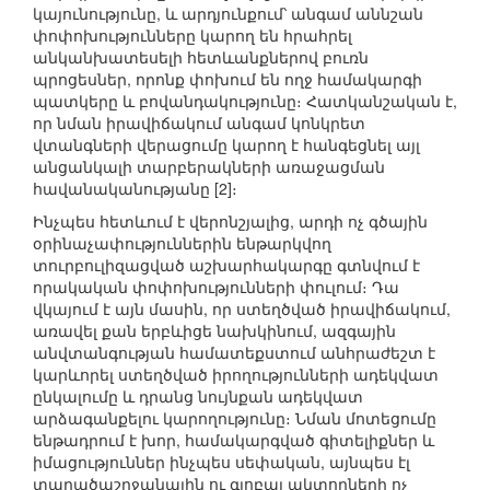
կայունությունը, և արդյունքում՝ անգամ աննշան
փոփոխությունները կարող են հրահրել
անկանխատեսելի հետևանքներով բուռն
պրոցեսներ, որոնք փոխում են ողջ համակարգի
պատկերը և բովանդակությունը։ Հատկանշական է,
որ նման իրավիճակում անգամ կոնկրետ
վտանգների վերացումը կարող է հանգեցնել այլ
անցանկալի տարբերակների առաջացման
հավանականությանը [2]։
Ինչպես հետևում է վերոնշյալից, արդի ոչ գծային
օրինաչափություններին ենթարկվող
տուրբուլիզացված աշխարհակարգը գտնվում է
որակական փոփոխությունների փուլում։ Դա
վկայում է այն մասին, որ ստեղծված իրավիճակում,
առավել քան երբևիցե նախկինում, ազգային
անվտանգության համատեքստում անհրաժեշտ է
կարևորել ստեղծված իրողությունների ադեկվատ
ընկալումը և դրանց նույնքան ադեկվատ
արձագանքելու կարողությունը։ Նման մոտեցումը
ենթադրում է խոր, համակարգված գիտելիքներ և
իմացություններ ինչպես սեփական, այնպես էլ
տարածաշրջանային ու գլոբալ ակտորների ոչ