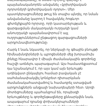
պայմանականորեն անվանել
«կրիտիկական
ոլորտների կրիտիկական ոլորտ»
։ Մեր
պատկերացումները թույլ են տալիս պնդել, որ նման
անվանմանը կարող է հավակնել
հոգևոր-
գիտելիքային
ոլորտը, որի կատարելության և
զարգացման մակարդակն ուղղակի կամ
անուղղակի պայմանավորում է այլ
ուղղություններում ընթացող զարգացումների
արդյունավետությունը։
Հարկ է նաև նկատել, որ ներկայի ոչ գծային բնույթի
հիմնախնդիրների և պրոցեսների մեջ խորամուխ
լինելը հնարավոր է միայն ժամանակային գործոնը
հաշվի առնելու պարագայում։ Այս համատեքստում
դա նշանակում է, որ այս կամ այն երևույթն
ադեկվատ ընկալելու համար բավական չէ
սահմանափակվել կոնկրետ դիտարկման
ժամանակահատվածով և համադրել ստացված
արդյունքներն անցյալի նախադեպերի հետ։ Արդի
մոտեցումները պահանջում են, որպեսզի
երևույթները և գործընթացները քննարկվեն նաև
ապագայում դրանց փոխակերպումների