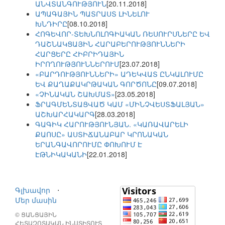
ԱՆՎՏԱՆԳՈՒԹՅՈՒՆ
[20.11.2018]
ԱՊԱԳԱՅԻՆ ՊԱՏՐԱՍՏ ԼԻՆԵԼՈՒ
ԽՆԴԻՐԸ
[08.10.2018]
ՀՈԳԵՎՈՐ-ՏԵԽՆՈԼՈԳԻԱԿԱՆ ՌԵՍՈՒՐՍՆԵՐԸ ԵՎ
ԴԱՇՆԱԿՑԱՅԻՆ ՀԱՐԱԲԵՐՈՒԹՅՈՒՆՆԵՐԻ
ՀԱՐՑԵՐԸ ՀԻԲՐԻԴԱՅԻՆ
ԻՐՈՂՈՒԹՅՈՒՆՆԵՐՈՒՄ
[23.07.2018]
«ԲԱՐԴՈՒԹՅՈՒՆՆԵՐԻ» ԱԴԵԿՎԱՏ ԸՆԿԱԼՈՒՄԸ
ԵՎ ՔԱՂԱՔԱԿՐԹԱԿԱՆ ԳՈՐԾՈՆԸ
[09.07.2018]
«ՉԻՆԱԿԱՆ ՇԱԽՄԱՏ»
[23.05.2018]
ՖՐԱԳՄԵՆՏԱՑՎԱԾ ԿԱՄ «ՄԻՆՉՎԵՍՏՖԱԼՅԱՆ»
ԱՇԽԱՐՀԱԿԱՐԳ
[28.03.2018]
ԳԱԳԻԿ ՀԱՐՈՒԹՅՈՒՆՅԱՆ. «ԿԱՌԱՎԱՐԵԼԻ
ՔԱՈՍԸ» ԱՍՏԻՃԱՆԱԲԱՐ ԿՐՈՆԱԿԱՆ
ԵՐԱՆԳԱՎՈՐՈՒՄԸ ՓՈԽՈՒՄ Է
ԷԹՆԻԿԱԿԱՆԻ
[22.01.2018]
Գլխավոր
⋅
Մեր մասին
© ՑԱՆՑԱՅԻՆ
ՀԵՏԱԶՈՏԱԿԱՆ ԻՆՍՏԻՏՈՒՏ