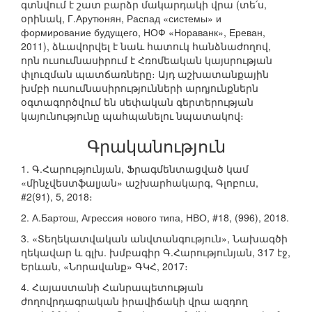
գտնվում է շատ բարձր մակարդակի վրա (տե՛ս,
օրինակ, Г.Арутюнян, Распад «системы» и
формирование будущего, НОФ «Нораванк», Ереван,
2011), ձևավորվել է նաև հատուկ հանձնաժողով,
որն ուսումնասիրում է Հռոմեական կայսրության
փլուզման պատճառները։ Այդ աշխատանքային
խմբի ուսումնասիրությունների արդյունքներն
օգտագործվում են սեփական գերտերության
կայունությունը պահպանելու նպատակով։
Գրականություն
1. Գ.Հարությունյան, Ֆրագմենտացված կամ
«մինչվեստֆալյան» աշխարհակարգ, Գլոբուս,
#2(91), 5, 2018։
2. А.Бартош, Агрессия нового типа, НВО, #18, (996), 2018.
3. «Տեղեկատվական անվտանգություն», Նախագծի
ղեկավար և գլխ. խմբագիր Գ.Հարությունյան, 317 էջ,
Երևան, «Նորավանք» ԳԿՀ, 2017։
4. Հայաստանի Հանրապետության
ժողովրդագրական իրավիճակի վրա ազդող