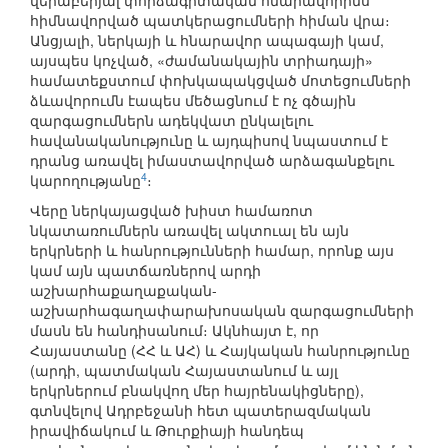
վերաբերյալ փորձագիտական հնարավորինս
հիմնավորված պատկերացումների հիման վրա։
Անցյալի, ներկայի և հնարավոր ապագայի կամ,
այսպես կոչված, «ժամանակային տրիադայի»
համատեքստում փոխկապակցված մոտեցումների
ձևավորումն էապես մեծացնում է ոչ գծային
զարգացումներն ադեկվատ ընկալելու
հավանականությունը և այդպիսով նպաստում է
դրանց առավել իմաստավորված արձագանքելու
4
կարողությանը
։
Վերը ներկայացված խիստ համառոտ
նկատառումներն առավել ակտուալ են այն
երկրների և հանրությունների համար, որոնք այս
կամ այն պատճառներով արդի
աշխարհաքաղաքական-
աշխարհագաղափարախոսական զարգացումների
մասն են հանդիսանում։ Ակնհայտ է, որ
Հայաստանը (ՀՀ և ԱՀ) և Հայկական հանրությունը
(արդի, պատմական Հայաստանում և այլ
երկրներում բնակվող մեր հայրենակիցները),
գտնվելով Ադրբեջանի հետ պատերազմական
իրավիճակում և Թուրքիայի հանդեպ