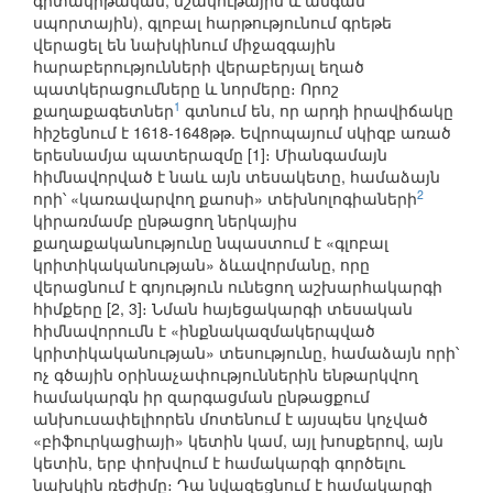
գիտակրթական, մշակութային և անգամ
սպորտային), գլոբալ հարթությունում գրեթե
վերացել են նախկինում միջազգային
հարաբերությունների վերաբերյալ եղած
պատկերացումները և նորմերը։ Որոշ
1
քաղաքագետներ
գտնում են, որ արդի իրավիճակը
հիշեցնում է 1618-1648թթ. Եվրոպայում սկիզբ առած
երեսնամյա պատերազմը [1]։ Միանգամայն
հիմնավորված է նաև այն տեսակետը, համաձայն
2
որի՝ «կառավարվող քաոսի» տեխնոլոգիաների
կիրառմամբ ընթացող ներկայիս
քաղաքականությունը նպաստում է «գլոբալ
կրիտիկականության» ձևավորմանը, որը
վերացնում է գոյություն ունեցող աշխարհակարգի
հիմքերը [2, 3]։ Նման հայեցակարգի տեսական
հիմնավորումն է «ինքնակազմակերպված
կրիտիկականության» տեսությունը, համաձայն որի՝
ոչ գծային օրինաչափություններին ենթարկվող
համակարգն իր զարգացման ընթացքում
անխուսափելիորեն մոտենում է այսպես կոչված
«բիֆուրկացիայի» կետին կամ, այլ խոսքերով, այն
կետին, երբ փոխվում է համակարգի գործելու
նախկին ռեժիմը։ Դա նվազեցնում է համակարգի