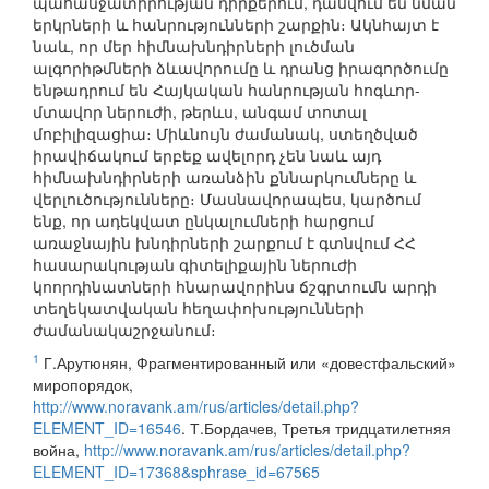
պահանջատիրության դիրքերում, դասվում են նման
երկրների և հանրությունների շարքին։ Ակնհայտ է
նաև, որ մեր հիմնախնդիրների լուծման
ալգորիթմների ձևավորումը և դրանց իրագործումը
ենթադրում են Հայկական հանրության հոգևոր-
մտավոր ներուժի, թերևս, անգամ տոտալ
մոբիլիզացիա։ Միևնույն ժամանակ, ստեղծված
իրավիճակում երբեք ավելորդ չեն նաև այդ
հիմնախնդիրների առանձին քննարկումները և
վերլուծությունները։ Մասնավորապես, կարծում
ենք, որ ադեկվատ ընկալումների հարցում
առաջնային խնդիրների շարքում է գտնվում ՀՀ
հասարակության գիտելիքային ներուժի
կոորդինատների հնարավորինս ճշգրտումն արդի
տեղեկատվական հեղափոխությունների
ժամանակաշրջանում։
1
Г.Арутюнян, Фрагментированный или «довестфальский»
миропорядок,
http://www.noravank.am/rus/articles/detail.php?
ELEMENT_ID=16546
. Т.Бордачев, Третья тридцатилетняя
война,
http://www.noravank.am/rus/articles/detail.php?
ELEMENT_ID=17368&sphrase_id=67565