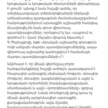
նյութական և նյութական ռեսուրսների վերաբերյալ։
Ի լրումն՝ պետք է նաև հաշվի առնել, որ
տեղեկատվական տեխնոլոգիաների ներկայի
աննախադեպ զարգացման ժամանակաշրջանում
հանրություններում արտաքին աշխարհի հանդեպ
ձևավորվել են նաև զուտ վիրտուալ
պատկերացումներ, որոնցում էլ նա «ապրում ու
գործում է» (կամ, ինչպես դիպուկ նկատել է
Գ.Պոչեպցովը, եթե «իրական աշխարհը գոյություն
ունի անկախ մարդու պատկերացումներից, ապա
վիրտուալ աշխարհը կառուցվում է համաձայն
3
մարդու պատկերացումների»)
։
Ակնհայտ է, որ միայն վերոնշյալ բոլոր
հանգամանքները հաշվի առնելու պարագայում է
հնարավոր ամրագրել սեփական հոգևոր, մտավոր
(հոգևոր, մտավոր, կազմակերպչական և այլն) և
նյութական ոլորտների (ռազմաքաղաքական,
տնտեսական և այլն) «կոորդինատները» գլոբալ
հարթությունում։ Նման մոտեցումը թույլ կտա ոչ
միայն վարել արդյունավետ արտաքին
քաղաքականություն, այլև մշակել
համապատասխան ռազմավարություն ներքին