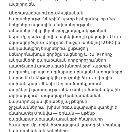
ավելորդ են։
Անդրադառնալով ռուս-հայկական
հարաբերություններին՝ պետք է ընդունել, որ մեր
երկրների ազգային անվտանգության
տեսանկյունից վերոնշյալ քաղաքակրթական
ներուժը դեռևս լիովին ադեկվատ չի ընկալվում և չի
օգտագործվում։ Մինչդեռ, հաշվի առնելով ՆԱՏՕ-ին
անդամակցող երկրներում ընթացող
կենտրոնախույս գործընթացները և ՀԱՊԿ որոշ
անդամների քաղաքական դիրքորոշումների
պատճառով առաջացած խնդիրները՝ չպետք է
բացառել, որ այդ ռազմաքաղաքական կառույցները
կարող են և ենթարկվել որոշակի ձևաչափային
փոխակերպումների։ Այդ համատեքստում,
փորձելով դատողություններ անել «ժամանակային
տրիադայում» ապագայի կանխատեսման
կարևորության վերաբերյալ թեզիսի
շրջանակներում, խիստ հեռանկարային կարելի է
գնահատել Մոսկվա — Երևան — Աթենք
ռազմաքաղաքական առանցքի հնարավոր
ձևավորումը, որին հետագայում կարող են միանալ
նաև բալկանյան երկրները։