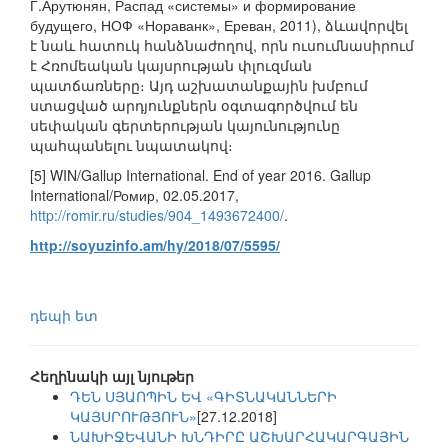
Г.Арутюнян, Распад «системы» и формирование
будущего, НОФ «Нораванк», Ереван, 2011), ձևավորվել
է նաև հատուկ հանձնաժողով, որն ուսումնասիրում
է Հռոմեական կայսրության փլուզման
պատճառները։ Այդ աշխատանքային խմբում
ստացված արդյունքներն օգտագործվում են
սեփական գերտերության կայունությունը
պահպանելու նպատակով։
[5] WIN/Gallup International. End of year 2016. Gallup
International/Ромир, 02.05.2017,
http://romir.ru/studies/904_1493672400/
.
http://soyuzinfo.am/hy/2018/07/5595/
դեպի ետ
Հեղինակի այլ նյութեր
ԴԵՆ ՍՅԱՈՊԻՆ ԵՎ «ԳԻՏՆԱԿԱՆՆԵՐԻ
ԿԱՅՍՐՈՒԹՅՈՒՆ»
[27.12.2018]
ՆԱԽԻՋԵՎԱՆԻ ԽՆԴԻՐԸ ԱՇԽԱՐՀԱԿԱՐԳԱՅԻՆ