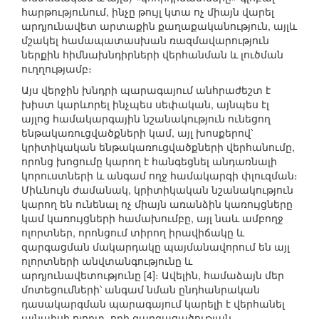
հարթությունում, ինչը թույլ կտա ոչ միայն վարել
արդյունավետ արտաքին քաղաքականություն, այլև
մշակել համապատասխան ռազմավարություն
ներքին հիմնախնդիրների վերհանման և լուծման
ուղղությամբ։
Այս վերջին խնդրի պարագայում անհրաժեշտ է
խիստ կարևորել ինչպես սեփական, այնպես էլ
այլոց համակարգային նշանակություն ունեցող
ենթակառուցվածքների կամ, այլ խոսքերով՝
կրիտիկական ենթակառուցվածքների վերհանումը,
որոնց խոցումը կարող է հանգեցնել անդառնալի
կորուստների և անգամ ողջ համակարգի փլուզման։
Միևնույն ժամանակ, կրիտիկական նշանակություն
կարող են ունենալ ոչ միայն առանձին կառույցները
կամ կառույցների համախումբը, այլ նաև ամբողջ
ոլորտներ, որոնցում տիրող իրավիճակը և
զարգացման մակարդակը պայմանավորում են այլ
ոլորտների անվտանգությունը և
արդյունավետությունը [4]։ Ավելին, համաձայն մեր
մոտեցումների՝ անգամ նման ընդհանրական
դասակարգման պարագայում կարելի է վերհանել
այնպիսի ոլորտ, որի զարգացածության