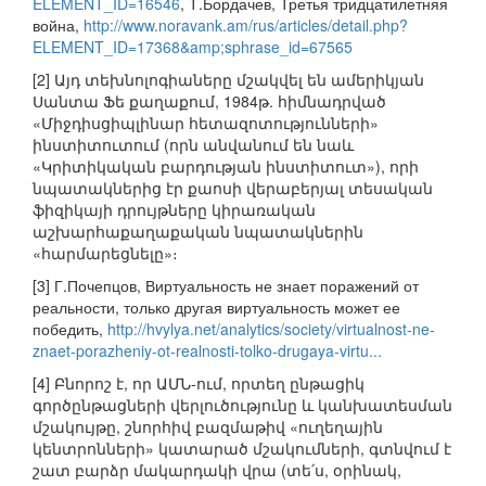
ELEMENT_ID=16546
, Т.Бордачев, Третья тридцатилетняя
война,
http://www.noravank.am/rus/articles/detail.php?
ELEMENT_ID=17368&amp;sphrase_id=67565
[2] Այդ տեխնոլոգիաները մշակվել են ամերիկյան
Սանտա Ֆե քաղաքում, 1984թ. հիմնադրված
«Միջդիսցիպլինար հետազոտությունների»
ինստիտուտում (որն անվանում են նաև
«Կրիտիկական բարդության ինստիտուտ»), որի
նպատակներից էր քաոսի վերաբերյալ տեսական
ֆիզիկայի դրույթները կիրառական
աշխարհաքաղաքական նպատակներին
«հարմարեցնելը»։
[3] Г.Почепцов, Виртуальность не знает поражений от
реальности, только другая виртуальность может ее
победить,
http://hvylya.net/analytics/society/virtualnost-ne-
znaet-porazheniy-ot-realnosti-tolko-drugaya-virtu...
[4] Բնորոշ է, որ ԱՄՆ-ում, որտեղ ընթացիկ
գործընթացների վերլուծությունը և կանխատեսման
մշակույթը, շնորհիվ բազմաթիվ «ուղեղային
կենտրոնների» կատարած մշակումների, գտնվում է
շատ բարձր մակարդակի վրա (տե՛ս, օրինակ,