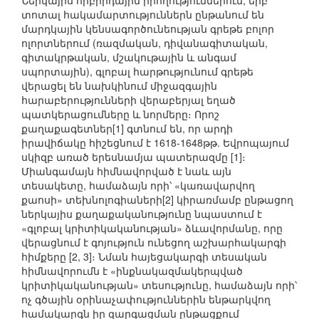
Ներկայիս հիբրիդային իրողություններում, երբ
տոտալ հակամարտություններն ընթանում են
մարդկային կենսագործունեության գրեթե բոլոր
ոլորտներում (ռազմական, դիվանագիտական,
գիտակրթական, մշակութային և անգամ
սպորտային), գլոբալ հարթությունում գրեթե
վերացել են նախկինում միջազգային
հարաբերությունների վերաբերյալ եղած
պատկերացումները և նորմերը։ Որոշ
քաղաքագետներ[1] գտնում են, որ արդի
իրավիճակը հիշեցնում է 1618-1648թթ. Եվրոպայում
սկիզբ առած երեսնամյա պատերազմը [1]։
Միանգամայն հիմնավորված է նաև այն
տեսակետը, համաձայն որի՝ «կառավարվող
քաոսի» տեխնոլոգիաների[2] կիրառմամբ ընթացող
ներկայիս քաղաքականությունը նպաստում է
«գլոբալ կրիտիկականության» ձևավորմանը, որը
վերացնում է գոյություն ունեցող աշխարհակարգի
հիմքերը [2, 3]։ Նման հայեցակարգի տեսական
հիմնավորումն է «ինքնակազմակերպված
կրիտիկականության» տեսությունը, համաձայն որի՝
ոչ գծային օրինաչափություններին ենթարկվող
համակարգն իր զարգացման ընթացքում