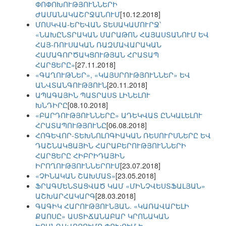
ՓՈՓՈԽՈՒԹՅՈՒՆՆԵՐԻ
ԺԱՄԱՆԱԿԱՇՐՋԱՆՈՒՄ
[10.12.2018]
ՄՈՍԿՎԱ-ԵՐԵՎԱՆ ՏԵՍԱԿԱՄՈՒՐՋ՝
«ՆԱԽԸՆՏՐԱԿԱՆ ՄԱՐԱԹՈՆ ՀԱՅԱՍՏԱՆՈՒՄ ԵՎ
ՀԱՅ-ՌՈՒՍԱԿԱՆ ՌԱԶՄԱՎԱՐԱԿԱՆ
ՀԱՄԱԳՈՐԾԱԿՑՈՒԹՅԱՆ ՀՐԱՏԱՊ
ՀԱՐՑԵՐԸ»
[27.11.2018]
«ԳԱՂՈՒԹՆԵՐ», «ԿԱՅՍՐՈՒԹՅՈՒՆՆԵՐ» ԵՎ
ԱՆՎՏԱՆԳՈՒԹՅՈՒՆ
[20.11.2018]
ԱՊԱԳԱՅԻՆ ՊԱՏՐԱՍՏ ԼԻՆԵԼՈՒ
ԽՆԴԻՐԸ
[08.10.2018]
«ԲԱՐԴՈՒԹՅՈՒՆՆԵՐԸ» ԱԴԵԿՎԱՏ ԸՆԿԱԼԵԼՈՒ
ՀՐԱՏԱՊՈՒԹՅՈՒՆԸ
[06.08.2018]
ՀՈԳԵՎՈՐ-ՏԵԽՆՈԼՈԳԻԱԿԱՆ ՌԵՍՈՒՐՍՆԵՐԸ ԵՎ
ԴԱՇՆԱԿՑԱՅԻՆ ՀԱՐԱԲԵՐՈՒԹՅՈՒՆՆԵՐԻ
ՀԱՐՑԵՐԸ ՀԻԲՐԻԴԱՅԻՆ
ԻՐՈՂՈՒԹՅՈՒՆՆԵՐՈՒՄ
[23.07.2018]
«ՉԻՆԱԿԱՆ ՇԱԽՄԱՏ»
[23.05.2018]
ՖՐԱԳՄԵՆՏԱՑՎԱԾ ԿԱՄ «ՄԻՆՉՎԵՍՏՖԱԼՅԱՆ»
ԱՇԽԱՐՀԱԿԱՐԳ
[28.03.2018]
ԳԱԳԻԿ ՀԱՐՈՒԹՅՈՒՆՅԱՆ. «ԿԱՌԱՎԱՐԵԼԻ
ՔԱՈՍԸ» ԱՍՏԻՃԱՆԱԲԱՐ ԿՐՈՆԱԿԱՆ