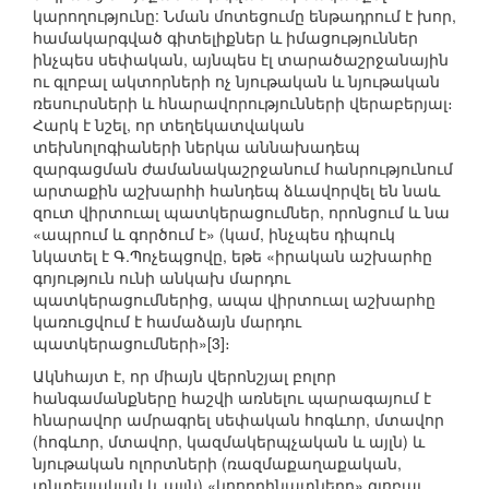
կարողությունը: Նման մոտեցումը ենթադրում է խոր,
համակարգված գիտելիքներ և իմացություններ
ինչպես սեփական, այնպես էլ տարածաշրջանային
ու գլոբալ ակտորների ոչ նյութական և նյութական
ռեսուրսների և հնարավորությունների վերաբերյալ։
Հարկ է նշել, որ տեղեկատվական
տեխնոլոգիաների ներկա աննախադեպ
զարգացման ժամանակաշրջանում հանրությունում
արտաքին աշխարհի հանդեպ ձևավորվել են նաև
զուտ վիրտուալ պատկերացումներ, որոնցում և նա
«ապրում և գործում է» (կամ, ինչպես դիպուկ
նկատել է Գ.Պոչեպցովը, եթե «իրական աշխարհը
գոյություն ունի անկախ մարդու
պատկերացումներից, ապա վիրտուալ աշխարհը
կառուցվում է համաձայն մարդու
պատկերացումների»[3]։
Ակնհայտ է, որ միայն վերոնշյալ բոլոր
հանգամանքները հաշվի առնելու պարագայում է
հնարավոր ամրագրել սեփական հոգևոր, մտավոր
(հոգևոր, մտավոր, կազմակերպչական և այլն) և
նյութական ոլորտների (ռազմաքաղաքական,
տնտեսական և այլն) «կոորդինատները» գլոբալ