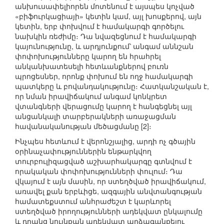
անխուսափելիորեն մոտենում է այսպես կոչված
«բիֆուրկացիայի» կետին կամ, այլ խոսքերով, այն
կետին, երբ փոխվում է համակարգի գործելու
նախկին ռեժիմը։ Դա նվազեցնում է համակարգի
կայունությունը, և արդյունքում՝ անգամ աննշան
փոփոխությունները կարող են հրահրել
անկանխատեսելի հետևանքներով բուռն
պրոցեսներ, որոնք փոխում են ողջ համակարգի
պատկերը և բովանդակությունը։ Հատկանշական է,
որ նման իրավիճակում անգամ կոնկրետ
վտանգների վերացումը կարող է հանգեցնել այլ
անցանկալի տարբերակների առաջացման
հավանականության մեծացմանը [2]։
Ինչպես հետևում է վերոնշյալից, արդի ոչ գծային
օրինաչափություններին ենթարկվող
տուրբուլիզացված աշխարհակարգը գտնվում է
որակական փոփոխությունների փուլում։ Դա
վկայում է այն մասին, որ ստեղծված իրավիճակում,
առավել քան երբևիցե, ազգային անվտանգության
համատեքստում անհրաժեշտ է կարևորել
ստեղծված իրողությունների ադեկվատ ընկալումը
և դրանց նույնքան ադեկվատ արձագանքելու