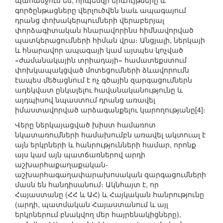
պահանջում են, որպեսզի երևույթները և
գործընթացները վերլուծվեն նաև ապագայում
դրանց փոխակերպումների վերաբերյալ
փորձագիտական հնարավորինս հիմնավորված
պատկերացումների հիման վրա։ Անցյալի, ներկայի
և հնարավոր ապագայի կամ այսպես կոչված
«ժամանակային տրիադայի» համատեքստում
փոխկապակցված մոտեցումների ձևավորումն
էապես մեծացնում է ոչ գծային զարգացումներն
ադեկվատ ընկալելու հավանականությունը և
այդպիսով նպաստում դրանց առավել
իմաստավորված արձագանքելու կարողությանը[4]։
Վերը ներկայացված խիստ համառոտ
նկատառումների համախումբն առավել ակտուալ է
այն երկրների և հանրությունների համար, որոնք
այս կամ այն պատճառներով արդի
աշխարհաքաղաքական-
աշխարհագաղափարախոսական զարգացումների
մասն են հանդիսանում։ Ակնհայտ է, որ
Հայաստանը (ՀՀ և ԱՀ) և Հայկական հանրությունը
(արդի, պատմական Հայաստանում և այլ
երկրներում բնակվող մեր հայրենակիցները),