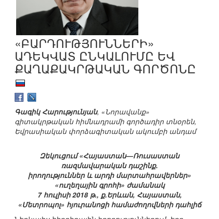
«ԲԱՐԴՈՒԹՅՈՒՆՆԵՐԻ»
ԱԴԵԿՎԱՏ ԸՆԿԱԼՈՒՄԸ ԵՎ
ՔԱՂԱՔԱԿՐԹԱԿԱՆ ԳՈՐԾՈՆԸ
Գագիկ Հարությունյան
, «Նորավանք»
գիտակրթական հիմնադրամի գործադիր տնօրեն,
Եվրասիական փորձագիտական ակումբի անդամ
Զեկուցում «Հայաստան—Ռուսաստան
ռազմավարական դաշինք.
իրողություններ և արդի մարտահրավերներ»
«ուղեղային գրոհի» ժամանակ
7 հուլիսի 2018 թ., ք.Երևան, Հայաստան,
«Մետրոպոլ» հյուրանոցի համաժողովների դահլիճ