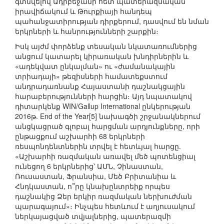
գտնվելով Ադրբեջանի հետ պատերազմական
իրավիճակում և Թուրքիայի հանդեպ
պահանջատիրության դիրքերում, դասվում են նման
երկրների և հանրությունների շարքին։
Իսկ այժմ փորձենք տեսական նկատառումներից
անցում կատարել կիրառական խնդիրներին և
«ադեկվատ ընկալման» ու «ժամանակային
տրիադայի» թեզիսների համատեքստում
անդրադառնանք Հայաստանի դաշնակցային
հարաբերությունների հարցին։ Այդ նպատակով
դիտարկենք WIN/Gallup International ընկերության
2016թ. End of the Year[5] նախագծի շրջանակներում
անցկացրած գլոբալ հարցման արդյունքները, որի
ընթացքում աշխարհի 68 երկրների
ռեսպոնդենտներին տրվել է հետևյալ հարցը.
«Աշխարհի ռազմական առավել մեծ պոտենցիալ
ունեցող 6 երկրներից՝ ԱՄՆ, Չինաստան,
Ռուսաստան, Ֆրանսիա, Մեծ Բրիտանիա և
Հնդկաստան, ո՞րը կնախընտրեիք որպես
դաշնակից Ձեր երկիր ռազմական ներխուժման
պարագայում»։ Ինչպես հետևում է աղյուսակում
ներկայացված տվյալներից, պատերազմի