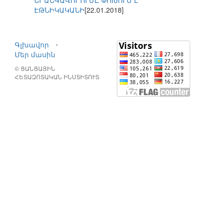
ԵՐԱՆԳԱՎՈՐՈՒՄԸ ՓՈԽՈՒՄ Է
ԷԹՆԻԿԱԿԱՆԻ
[22.01.2018]
Գլխավոր
⋅
Մեր մասին
© ՑԱՆՑԱՅԻՆ
ՀԵՏԱԶՈՏԱԿԱՆ ԻՆՍՏԻՏՈՒՏ