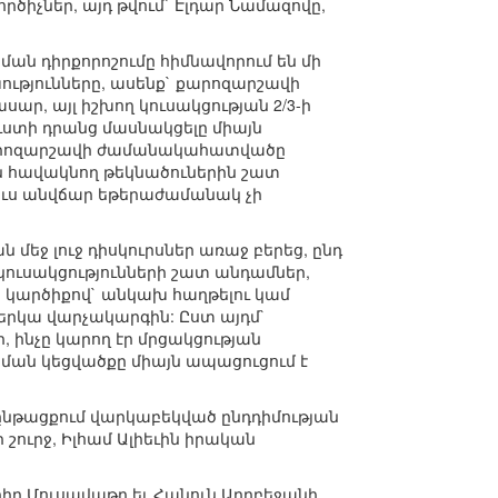
ծիչներ, այդ թվում` Էլդար Նամազովը,
ան դիրքորոշումը հիմնավորում են մի
ւթյունները, ասենք` քարոզարշավի
ր, այլ իշխող կուսակցության 2/3-ի
 ուստի դրանց մասնակցելը միայն
ծ քարոզարշավի ժամանակահատվածը
ն հավակնող թեկնածուներին շատ
եւս անվճար եթերաժամանակ չի
եջ լուջ դիսկուրսներ առաջ բերեց, ընդ
կուսակցությունների շատ անդամներ,
 կարծիքով` անկախ հաղթելու կամ
ներկա վարչակարգին: Ըստ այդմ`
 ինչը կարող էր մրցակցության
ման կեցվածքը միայն ապացուցում է
ընթացքում վարկաբեկված ընդդիմության
 շուրջ, Իլհամ Ալիեւին իրական
ադիր Մուսավաթը եւ Հանուն Ադրբեջանի