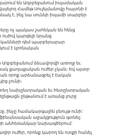
քարում են Ադրբեջանում իսլամական
վայելող Համեթ Սուլեյմանովը հայտնի է
կ է, ինչ նա սուննի իսլամի տարբեր
նները ոչ պակաս շահեկան են հենց
 ուժով կարգելի նրանց
հաբականների դեմ պարբերաբար
կում է կրոնական
ի Ադրբեջանում ձեւավորվի առողջ եւ
ւնակ քաղաքական ուժեր չկան։ Եվ այսօր
թյան օրոք արձանագրել է էական
ից չունի։
 որտեղ նախընտրական եւ հետընտրական
ծընթացն ընթանում է առանց լուրջ
ջ, ինչը համակարգային բնույթ ունի:
ց ֆինանսական աջակցություն գտնել:
դնի անհեռանկար նախագծերում:
դիր ուժեր, որոնք կարող են ոտքի հանել