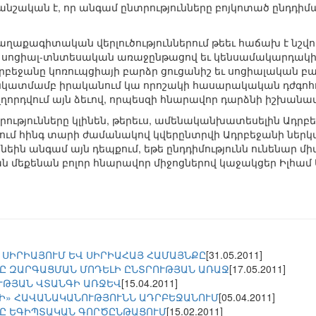
նշական է, որ անգամ ընտրությունները բոյկոտած ընդդի
աղաքագիտական վերլուծություններում թեեւ հաճախ է նշվու
 սոցիալ-տնտեսական առաջընթացով եւ կենսամակարդակի 
րբեջանը կոռուպցիայի բարձր ցուցանիշ եւ սոցիալական բազ
նկատմամբ իրականում կա որոշակի հասարակական դժգոհությ
ուղղորդվում այն ձեւով, որպեսզի հնարավոր դարձնի իշխանա
րությունները կլինեն, թերեւս, ամենականխատեսելին Ադր
ւմ հինգ տարի ժամանակով կվերընտրվի Ադրբեջանի ներկա
նեին անգամ այն դեպքում, եթե ընդդիմությունն ունենար մ
ն մեքենան բոլոր հնարավոր միջոցներով կաջակցեր Իլհամ Ա
 ՍԻՐԻԱՅՈՒՄ ԵՎ ՍԻՐԻԱՀԱՅ ՀԱՄԱՅՆՔԸ
[31.05.2011]
Ը ԶԱՐԳԱՑՄԱՆ ՄՈԴԵԼԻ ԸՆՏՐՈՒԹՅԱՆ ԱՌԱՋ
[17.05.2011]
ՒԹՅԱՆ ՎՏԱՆԳԻ ԱՌՋԵՎ
[15.04.2011]
Ի» ՀԱՎԱՆԱԿԱՆՈՒԹՅՈՒՆՆ ԱԴՐԲԵՋԱՆՈՒՄ
[05.04.2011]
Ը ԵԳԻՊՏԱԿԱՆ ԳՈՐԾԸՆԹԱՑՈՒՄ
[15.02.2011]