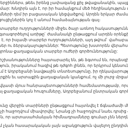
Վերջիններս, թեեւ իրենց չափազանց քիչ թվաքանակին, պայ
ար: Խնդիրն այն է, որ իր համայնքում մեծ հեղինակություն 
երի դեմ իր բացասական կեցվածքով։ Արդեն երկար ժամանա
ցուցիչներին կոչ է անում համաձայնության գալ։
 տարբեր ուղղությունների միջեւ ծայր առնող հակասությու
գտագործելով առիթը` ժամանակի ընթացքում արդեն օրենքի
ի է, որ իսլամի տարբեր ուղղությունների, այդ թվում` վա
եր ու ձերբակալություններ: Պետությունը խստորեն վերահս
կրոնա-քաղաքական տարբեր ուժերի գործունեությունը:
 իշխանությունները հայտարարել են, թե ձգտում են, որպեսզ
ուն, իրականում հազիվ թե դժգոհ լինեն, որ երկրում կենսո
ում է Ադրբեջանի նավթային տնտեսությունը, իր ղեկավարու
երքին եւ արտաքին քաղաքական կյանքում, ոչ մի լուրջ մրցակ
ովկասի մյուս հանրապետությունների համեմատությամբ,
իալ-քաղաքական հուզումները, Ադրբեջանում ընտրական գոր
յունը վերջին տարիների ընթացքում հայտնվել է ճգնաժամի մե
չի հաջողվում միավորվել: Նրանց չի հաջողվում նաեւ դրսի
են, որ արտասահմանյան հիմնադրամները գումար չեն ներ
մ չկան հասարակական լայն աջակցություն վայելող ընդդիմա