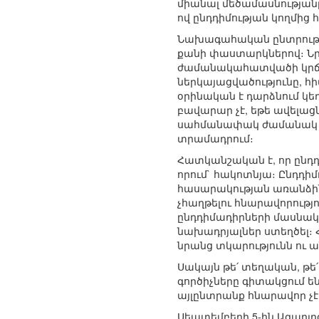
միանալ մեծամասնությանը
ով ընդդիմության կողմից
Նախագահական ընտրությու
քանի փաստարկներով։ Նր
ժամանակահատվածի կրճատո
ներկայացվածությունը, հի
օրինական է դարձնում կե
բավարար չէ, եթե ավելա
սահմանափակ ժամանակ է 
տրամադրում։
Հատկանշական է, որ ընդդ
որում` հակոտնյա։ Ընդդի
հասարակության առանձին
չհաղթելու հնարավորությ
ընդդիմադիրների մասնակց
նախադրյալներ ստեղծել։ 
նրանց տկարությունն ու ա
Սակայն թե՛ տեղական, թ
գործիչները գիտակցում են
այլընտրանք հնարավոր չէր
Սեպտեմբերի 5-ին Ազադլըգ