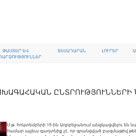
ՓԱՍՏԵՐ ԵՎ
ՏԵՍԱԴԱՐԱՆ
ԼՈՒՐԵՐ
Ա
ԴԱՐՁՈՒԹՅՈՒՆՆԵՐ
ԱԽԱԳԱՀԱԿԱՆ ԸՆՏՐՈՒԹՅՈՒՆՆԵՐԻ
Ս.թ. հոկտեմբերի 15-ին Ադրբեջանում անցկացվելու են 
համար այլեւս գաղտնիք չէ, որ գրանցված բազմաթիվ թե