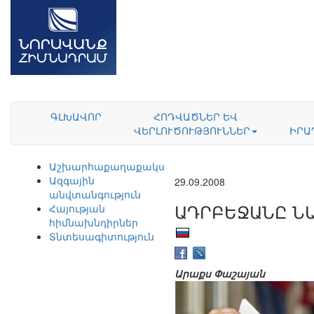
ԳԼԽԱՎՈՐ
ՀՈԴՎԱԾՆԵՐ ԵՎ
ՎԵՐԼՈՒԾՈՒԹՅՈՒՆՆԵՐ
ԻՐԱ
Աշխարհաքաղաքականություն
Ազգային
29.09.2008
անվտանգություն
ԱԴՐԲԵՋԱՆԸ Ն
Հայության
հիմնախնդիրներ
Տնտեսագիտություն
Արաքս Փաշայան