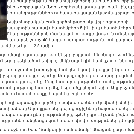
հնարավորություն ունի միայն գործող նախագահը, որի թ
Ենի Ազըրբայջան (Նոր Ադրբեջան) կուսակցության, ինչպ
կուսակցությունների ու հասարակական կազմակերպությ
Նախընտրական բուն գործընթացը սկսվել է օգոստոսի 1-
ավարտին հասավ սեպտեմբերի 5-ին, իսկ սեպտեմբերի 1
Ընտրություններին մասնակցելու թույլտվություն ունեն
հավաքեն շուրջ 40 հազար ստորագրություն, իսկ քար
ժմ տեւելու է 2,5 ամիս:
նդդիմադիր կուսակցությունները բոյկոտել են ընտրությունն
նեցող թեկնածուներից ոչ մեկն ազդեցիկ կամ կշիռ ունեցող գ
լու առաջարկով առաջինը հանդես եկավ Ազադլըգ (Ազատությո
բերալ կուսակցությունը, Քաղաքացիական եւ զարգացման կո
ն կուսակցությունը, Բաց հասարակության կուսակցությու
ւսակցությունը համարժեք կեցվածք ընդունեցին։ Ադրբեջ
սն իր համակրանքը հայտնեց բոյկոտին։
խորհրդի արտաքին գործերի նախարարների կոմիտեի մոնիթո
դիպմանը Ազադլըգի ներկայացուցիչները հայտարարել էին,
ախագահական ընտրությունները, եթե երկրում չստեղծվե
թյուններ անցկացնելու համար, փոփոխություններ չմտցվ
 առաջնորդ Իսա Ղամբարի համոզմամբ` մնացած ընդդիմադիր