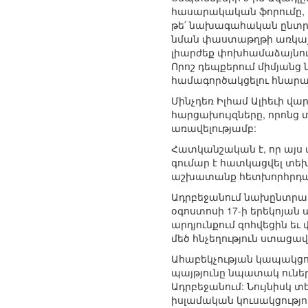
հասարակական ֆորումը, 
թե՛ նախագահական ընտրու
նման փաստաթղթի առկայու
լիարժեք փոխհամաձայնու
Որոշ դեպքերում միմյանց
համագործակցելու հնարա
Մինչդեռ Իլհամ Ալիեւի վա
հարցախույզները, որոնց տ
առավելությամբ:
Հատկանշական է, որ այս 
գումար է հատկացվել տ
աշխատանք հետխորհրդայի
Ադրբեջանում նախընտրակա
օգոստոսի 17-ի երեկոյան
արդյունքում զոհվեցին ե
մեծ հնչեղություն ստացավ
Ահաբեկչության կապակցո
պայթյունը նպատակ ուն
Ադրբեջանում: Նույնիսկ 
իսլամական կուսակցությո