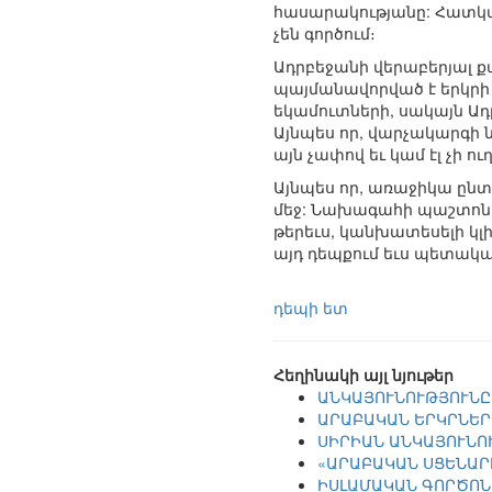
հասարակությանը: Հատկա
չեն գործում։
Ադրբեջանի վերաբերյալ ք
պայմանավորված է երկրի
եկամուտների, սակայն Ադ
Այնպես որ, վարչակարգի 
այն չափով եւ կամ էլ չի 
Այնպես որ, առաջիկա ընտ
մեջ: Նախագահի պաշտոնո
թերեւս, կանխատեսելի կլի
այդ դեպքում եւս պետակա
դեպի ետ
Հեղինակի այլ նյութեր
ԱՆԿԱՅՈՒՆՈՒԹՅՈՒՆԸ
ԱՐԱԲԱԿԱՆ ԵՐԿՐՆԵՐ
ՍԻՐԻԱՆ ԱՆԿԱՅՈՒՆՈ
«ԱՐԱԲԱԿԱՆ ՍՑԵՆԱՐ
ԻՍԼԱՄԱԿԱՆ ԳՈՐԾՈՆ