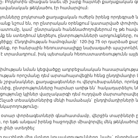
։ Բոյկոտին միացան նաեւ մի շարք հայտնի քաղաքական գոր
 հավանական թեկնածու էր համարվում։
նները բոյկոտած քաղաքական ուժերն իրենց որդեգրած նմ
անք նշում են, որ ընտրական օրենքում կատարված փոփոխո
ւմը, կամ` ընտրական հանձնաժողովներում ոչ թե հավասա
մք են ստեղծում կեղծելու ընտրությունների արդյունքները,
ղծիքը: Ընդդիմության համոզմամբ` 120-ից 75 օր դարձա
ցնենք, որ հանրային հեռուստաալիքը նախագահի պաշտոնի
տրամադրում, իսկ պետական հեռուստատեսությունն այլ
իմության նման կեցվածքը ադրբեջանական հասարակության մ
մության որոշմանը դեմ արտահայտվեցին հենց ընդդիմադիր 
 շրջանակներ, քաղաքագետներ ու վերլուծաբաններ, որոնց
ունից, ընտրությունները հարմար առիթ են` հակադարձելու 
ությունը կլիներ վարչակարգի դեմ ուղղված մարտահրավեր,
Հնչած տեսակետներից մեկի համաձայն` ընդդիմադիրների ն
նկարողությունը։
ե՛ օտար փորձագետների գնահատմամբ, վերջին տարիների 
, որ եթե անգամ իրենց հաջողվեր միավորվել մեկ թեկնածուի
 լինի ստեղծել:
 դաշինքի մեջ մտնող կուսակցությունները, նաեւ` ընդդիմ