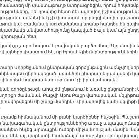
համատեղ մի փաստաթուղթ ստորագրեցին, որում հոկտեմբե
թյունները, թե՛ դրանից հետո ձեւավորվող իշխանություն
թյունն ամենեւին էլ չի փաստում, որ ընդդիմադիր դաշտո
թյուն կա։ Ժամանակ առ ժամանակ նրանք հանդես են գալիս
 նկատմամբ անվստահությունը կապված է այս կամ այն ընդդ
վորության հետ։
րկանիշը շարունակում է բավական բարձր մնալ: Այդ մասին ե
վյալները փաստում են, որ Իլհամ Ալիեւն ընտրությունների
տարի Ադրբեջանում ընտրական գործընթացին առնչվող նորար
եխնիկապես գերհագեցած առանձին ընտրատեղամասերի կառ
ն որեւէ հանրապետությունում չի իրականացվել:
ն գործընթացն առայժմ ընթանում է առանց ցնցումների: Այս
 աղոթքի ժամանակ Բաքվի Աբու Բաքր վահաբական մզկիթում 
ւ վիրավորվեցին մի շարք մարդիկ։ Վիրավորվեց նաեւ մզկիթ
:
ւթյամբ հիմնականում մի քանի կարծիքներ հնչեցին: Պաշ
եր նախագահական ընտրություններից առաջ ապակայունաց
տեսակետ հնչեց արտաքին ուժերի միջամտության մասին. ն
ւնը: Մեկ այլ վարկածի համաձայն` ահաբեկչությունը կար