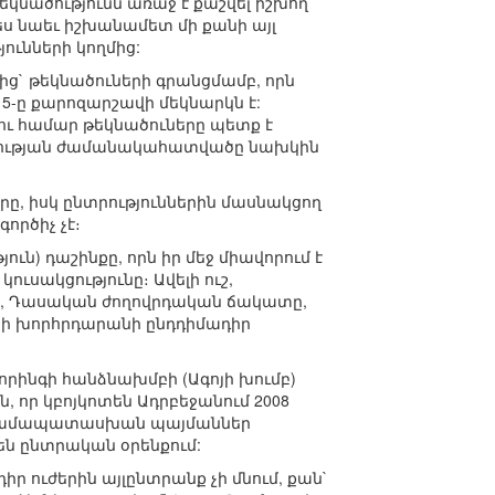
եկնածությունն առաջ է քաշվել իշխող
ես նաեւ իշխանամետ մի քանի այլ
ունների կողմից:
ից` թեկնածուների գրանցմամբ, որն
5-ը քարոզարշավի մեկնարկն է:
ալու համար թեկնածուները պետք է
ոզչության ժամանակահատվածը նախկին
երը, իսկ ընտրություններին մասնակցող
ործիչ չէ։
ւն) դաշինքը, որն իր մեջ միավորում է
ւսակցությունը։ Ավելի ուշ,
նը, Դասական ժողովրդական ճակատը,
անի խորհրդարանի ընդդիմադիր
րինգի հանձնախմբի (Ագոյի խումբ)
 որ կբոյկոտեն Ադրբեջանում 2008
ն համապատասխան պայմաններ
են ընտրական օրենքում:
 ուժերին այլընտրանք չի մնում, քան`