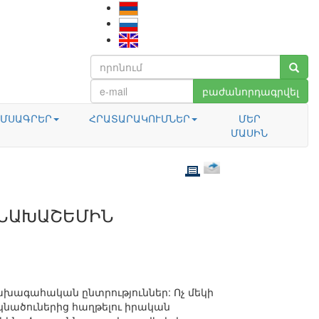
բաժանորդագրվել
ՄՍԱԳՐԵՐ
ՀՐԱՏԱՐԱԿՈՒՄՆԵՐ
ՄԵՐ
ՄԱՍԻՆ
 ՆԱԽԱՇԵՄԻՆ
նախագահական ընտրություններ: Ոչ մեկի
կնածուներից հաղթելու իրական