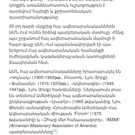
կողքին առանձնահատուկ ուշադրություն է
դարձվում հայեցի և քրիստոնեական
դաստիարակությանը։
20-րդ դարի սկզբից հայ ավետարանականներն
ԱՄՆ-ում ունեն իրենց պարբերական մամուլը։ Հենց
այս շրջանում հայ ավետարանական մամուլի ի
հայտ գալը ԱՄՆ-ում պայմանավորված էր այս
երկրում Հայ ավետարանական համայնքի
ուժեղացման, կազմակերպչական կառույցների
ձևավորման հետ։
ԱՄՆ հայ ավետարանականները հրատարակել են
«Կոչնակ» (1900-1960թթ., Բոստոն, Նյու Յորք),
«Ջանասեր» (1916-1923թթ.), «Ավետագիր» (1945-
1947թթ., Նյու Յորք) հանդեսները։ Ներկայումս լույս
են տեսնում Ամերիկայի հայ ավետարանչական
ընկերակցության «Լրաբեր» (1965 թվականից, Նյու
Ջերսի) ամսագիրը, Հյուսիսային Ամերիկայի Հայ
Ավետարանական միության
“Forum”
(1975
թվականից) և «Զհաց մեր հանապազօրդ»,
“AMAA”
(Armenian Missionary Association of America
)
12
պարբերականները
։