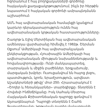
հզորանում է հայ բողոքականների գործոնը
հայկական քաղաքակրթությունում, ինչն իր հերթին
նպաստում է հայկական գործոնի ամրապնդմանն
աշխարհում։
ԱՄՆ հայ ավետարանական համայնքի կյանքում
կարևոր դերակատարություն ունեն հայ
ավետարանական կրթական հաստատությունները։
Շառլոթ և Էլիզ Մերտինյան հայ ավետարանական
ամենօրյա վարժարանը հիմնվել է 1982թ. Շերման
Օքսում՝ Ամերիկայի հայ ավետարանչական
ընկերակցության, Հյուսիսային Ամերիկայի հայ
ավետարանական միության նախաձեռնությամբ և
հովանավորությամբ։ Ունի մանկապարտեզ,
տարրական և միջին բաժիններ, երգչախումբ,
մարզական խմբեր։ Ուսուցանվում են հայոց լեզու,
պատմություն, կրոն, երաժշտություն, արվեստ։
Աշակերտների թիվը՝ մոտ 250։ Հրատարակում է
«Շողեր և հեռանկարներ» տարեգիրքը։ Տնօրենն է
Հովսեփ Ինճեճիկյանը։ Իսկ Սահակ-Մեսրոպ
Հայկական Քրիստոնեական դպրոցը գտնվում է
Ալտադենայում։ Դպրոցի տնօրենն է Շահե
Գարաբեդյանը։ Կրթական բարձր մակարդակի