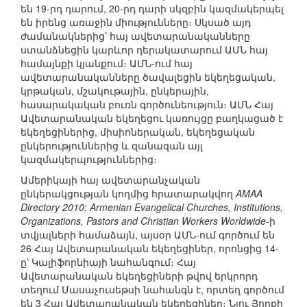
են 19-րդ դարում, 20-րդ դարի սկզբին կազմակերպել
են իրենց առաջին միությունները։ Սկսած այդ
ժամանակներից՝ հայ ավետարանականները
ստանձնեցին կարևոր դերակատարում ԱՄՆ հայ
համայնքի կյանքում։ ԱՄՆ-ում հայ
ավետարանականները ծավալեցին եկեղեցական,
կրթական, մշակութային, ընկերային,
հասարակական բուռն գործունեություն։ ԱՄՆ Հայ
Ավետարանական եկեղեցու կառույցը բաղկացած է
եկեղեցիներից, միսիոներական, եկեղեցական
ընկերություններից և զանազան այլ
կազմակերպություններից։
Ամերիկայի հայ ավետարանչական
ընկերակցության կողմից հրատարակվող
AMAA
Directory 2010: Armenian Evangelical Churches, Institutions,
Organizations, Pastors and Christian Workers Worldwide
-ի
տվյալների համաձայն, այսօր ԱՄՆ-ում գործում են
26 Հայ Ավետարանական եկեղեցիներ, որոնցից 14-
ը՝ Կալիֆորնիայի նահանգում։ Հայ
Ավետարանական եկեղեցիների թվով երկրորդ
տեղում Մասաչուսեթսի նահանգն է, որտեղ գործում
են 3 Հայ Ավետարանական եկեղեցիներ։ Նյու Յորքի