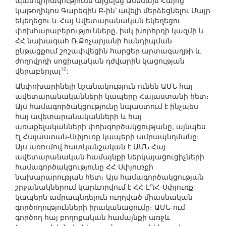
պատվիրակությունն այցելեց Ամենայն Հայոց
կաթողիկոս Գարեգին Բ-ին՝ ավելի մերձեցնելու Մայր
եկեղեցու և Հայ Ավետարանական եկեղեցու
փոխհարաբերությունները, իսկ խորհրդի կազմի և
ՀՀ նախագահ Ռ.Քոչարյանի հանդիպման
ընթացքում շոշափվեցին հարցեր արտագաղթի և
ժողովրդի սոցիալական դժվարին կացության
10
վերաբերյալ
:
Անփոխարինելի նշանակություն ունեն ԱՄՆ հայ
ավետարանականների կապերը Հայաստանի հետ։
Այս համագործակցությունը նպաստում է ինչպես
հայ ավետարանականների և հայ
առաքելականների փոխգործակցությանը, այնպես
էլ Հայաստան-Սփյուռք կապերի ամրապնդմանը։
Այս առումով հատկանշական է ԱՄՆ Հայ
ավետարանական համայնքի ներկայացուցիչների
համագործակցությունը ՀՀ Սփյուռքի
նախարարության հետ։ Այս համագործակցության
շրջանակներում կարևորվում է ՀՀ-ԼՂՀ-Սփյուռք
կապերն ամրապնդելուն ուղղված միասնական
գործողությունների իրականացումը։ ԱՄՆ-ում
գործող հայ բողոքական համայնքի առջև