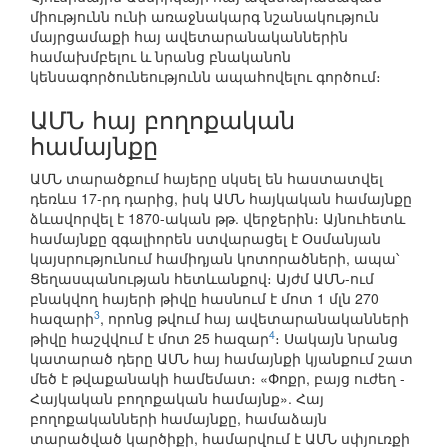
միությունն ունի առաջնակարգ նշանակություն
մայրցամաքի հայ ավետարանականներին
համախմբելու և նրանց բնականոն
կենսագործունեությունն ապահովելու գործում։
ԱՄՆ հայ բողոքական
համայնքը
ԱՄՆ տարածքում հայերը սկսել են հաստատվել
դեռևս 17-րդ դարից, իսկ ԱՄՆ հայկական համայնքը
ձևավորվել է 1870-ական թթ. վերջերին։ Այնուհետև
համայնքը զգալիորեն ստվարացել է Օսմանյան
կայսրությունում համիդյան կոտորածների, ապա՝
Ցեղասպանության հետևանքով։ Այժմ ԱՄՆ-ում
բնակվող հայերի թիվը հասնում է մոտ 1 մլն 270
3
հազարի
, որոնց թվում հայ ավետարանականների
4
թիվը հաշվվում է մոտ 25 հազար
։ Սակայն նրանց
կատարած դերը ԱՄՆ հայ համայնքի կյանքում շատ
մեծ է թվաքանակի համեմատ։ «Փոքր, բայց ուժեղ -
Հայկական բողոքական համայնք». Հայ
բողոքականների hամայնքը, համաձայն
տարածված կարծիքի, համարվում է ԱՄՆ սփյուռքի