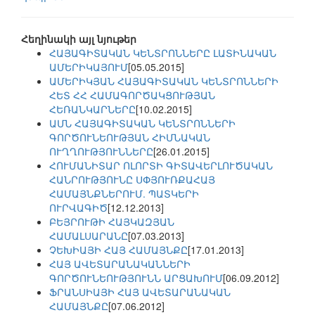
Հեղինակի այլ նյութեր
ՀԱՅԱԳԻՏԱԿԱՆ ԿԵՆՏՐՈՆՆԵՐԸ ԼԱՏԻՆԱԿԱՆ
ԱՄԵՐԻԿԱՅՈՒՄ
[05.05.2015]
ԱՄԵՐԻԿՅԱՆ ՀԱՅԱԳԻՏԱԿԱՆ ԿԵՆՏՐՈՆՆԵՐԻ
ՀԵՏ ՀՀ ՀԱՄԱԳՈՐԾԱԿՑՈՒԹՅԱՆ
ՀԵՌԱՆԿԱՐՆԵՐԸ
[10.02.2015]
ԱՄՆ ՀԱՅԱԳԻՏԱԿԱՆ ԿԵՆՏՐՈՆՆԵՐԻ
ԳՈՐԾՈՒՆԵՈՒԹՅԱՆ ՀԻՄՆԱԿԱՆ
ՈՒՂՂՈՒԹՅՈՒՆՆԵՐԸ
[26.01.2015]
ՀՈՒՄԱՆԻՏԱՐ ՈԼՈՐՏԻ ԳԻՏԱՎԵՐԼՈՒԾԱԿԱՆ
ՀԱՆՐՈՒԹՅՈՒՆԸ ՍՓՅՈՒՌՔԱՀԱՅ
ՀԱՄԱՅՆՔՆԵՐՈՒՄ. ՊԱՏԿԵՐԻ
ՈՒՐՎԱԳԻԾ
[12.12.2013]
ԲԵՅՐՈՒԹԻ ՀԱՅԿԱԶՅԱՆ
ՀԱՄԱԼՍԱՐԱՆԸ
[07.03.2013]
ՉԵԽԻԱՅԻ ՀԱՅ ՀԱՄԱՅՆՔԸ
[17.01.2013]
ՀԱՅ ԱՎԵՏԱՐԱՆԱԿԱՆՆԵՐԻ
ԳՈՐԾՈՒՆԵՈՒԹՅՈՒՆՆ ԱՐՑԱԽՈՒՄ
[06.09.2012]
ՖՐԱՆՍԻԱՅԻ ՀԱՅ ԱՎԵՏԱՐԱՆԱԿԱՆ
ՀԱՄԱՅՆՔԸ
[07.06.2012]