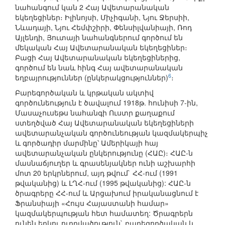
նահանգում կան 2 Հայ Ավետարանական
եկեղեցիներ։ Իլինոյսի, Միչիգանի, Նյու Ջերսիի,
Նևադայի, Նյու Հեմփշիրի, Փենսիլվանիայի, Ռոդ
Այլենդի, Յուտայի նահանգներում գործում են
մեկական Հայ Ավետարանական եկեղեցիներ։
Բացի Հայ Ավետարանական եկեղեցիներից,
գործում են նաև հինգ Հայ ավետարանական
6
եղբայրություններ (ընկերակցություններ)
։
Բարեգործական և կրթական ակտիվ
գործունեություն է ծավալում 1918թ. հունիսի 7-ին,
Մասաչուսեթս նահանգի Ուստր քաղաքում
ստեղծված Հայ Ավետարանական եկեղեցիների
ավետարանչական գործունեության կազմակերպիչ
և գործադիր մարմինը՝ Ամերիկայի հայ
ավետարանչական ընկերությունը (ՀԱԸ)։ ՀԱԸ-ն
մասնաճյուղեր և գրասենյակներ ունի աշխարհի
մոտ 20 երկրներում, այդ թվում` ՀՀ-ում (1991
թվականից) և ԼՂՀ-ում (1995 թվականից): ՀԱԸ-ն
ծրագրերը ՀՀ-ում և Արցախում իրականացնում է
Ֆրանսիայի «Հույս Հայաստանի համար»
կազմակերպության հետ համատեղ: Ծրագրերն
ունեն երկու ուղղվածություն` բարեգործական և