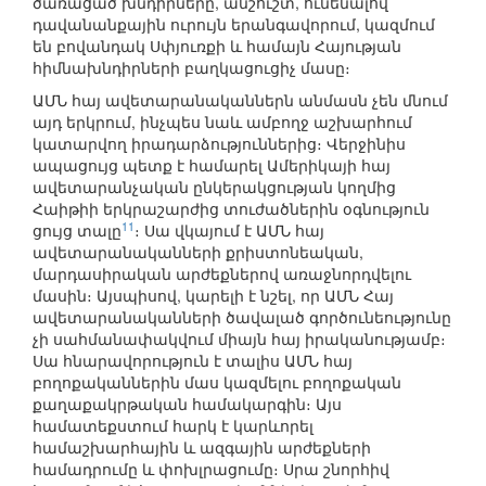
ծառացած խնդիրները, անշուշտ, ունենալով
դավանանքային ուրույն երանգավորում, կազմում
են բովանդակ Սփյուռքի և համայն Հայության
հիմնախնդիրների բաղկացուցիչ մասը։
ԱՄՆ հայ ավետարանականներն անմասն չեն մնում
այդ երկրում, ինչպես նաև ամբողջ աշխարհում
կատարվող իրադարձություններից։ Վերջինիս
ապացույց պետք է համարել Ամերիկայի հայ
ավետարանչական ընկերակցության կողմից
Հաիթիի երկրաշարժից տուժածներին օգնություն
11
ցույց տալը
։ Սա վկայում է ԱՄՆ հայ
ավետարանականների քրիստոնեական,
մարդասիրական արժեքներով առաջնորդվելու
մասին։ Այսպիսով, կարելի է նշել, որ ԱՄՆ Հայ
ավետարանականների ծավալած գործունեությունը
չի սահմանափակվում միայն հայ իրականությամբ։
Սա հնարավորություն է տալիս ԱՄՆ հայ
բողոքականներին մաս կազմելու բողոքական
քաղաքակրթական համակարգին։ Այս
համատեքստում հարկ է կարևորել
համաշխարհային և ազգային արժեքների
համադրումը և փոխլրացումը։ Սրա շնորհիվ