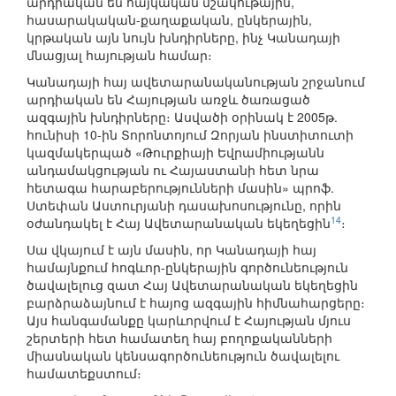
արդիական են հայկական մշակութային,
հասարակական-քաղաքական, ընկերային,
կրթական այն նույն խնդիրները, ինչ Կանադայի
մնացյալ հայության համար։
Կանադայի հայ ավետարանականության շրջանում
արդիական են Հայության առջև ծառացած
ազգային խնդիրները։ Ասվածի օրինակ է 2005թ.
հունիսի 10-ին Տորոնտոյում Զորյան ինստիտուտի
կազմակերպած «Թուրքիայի Եվրամիությանն
անդամակցության ու Հայաստանի հետ նրա
հետագա հարաբերությունների մասին» պրոֆ.
Ստեփան Աստուրյանի դասախոսությունը, որին
14
օժանդակել է Հայ Ավետարանական եկեղեցին
։
Սա վկայում է այն մասին, որ Կանադայի հայ
համայնքում հոգևոր-ընկերային գործունեություն
ծավալելուց զատ Հայ Ավետարանական եկեղեցին
բարձրաձայնում է հայոց ազգային հիմնահարցերը։
Այս հանգամանքը կարևորվում է Հայության մյուս
շերտերի հետ համատեղ հայ բողոքականների
միասնական կենսագործունեություն ծավալելու
համատեքստում։