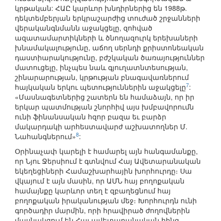
կրթական: ՀԱԸ կարևոր խնդիրներից են 1988թ.
դեկտեմբերյան երկրաշարժից տուժած շրջանների
վերականգնմանն աջակցելը, զոհված
ազատամարտիկների և ծնողազուրկ երեխաների
խնամակալությունը, աճող սերնդի քրիստոնեական
դաստիարակությունը, բժշկական ծառայություններ
մատուցելը, ինչպես նաև գյուղատնտեսության,
շինարարության, կրթության բնագավառներում
7
հայկական երկու պետություններին աջակցելը
:
«Մասնագետներից շատերն են համաձայն, որ իր
երկար պատմության շնորհիվ այս խմբավորումն
ունի ֆինանսական հզոր բազա եւ բարձր
մակարդակի արհեստավարժ աշխատողներ Մ.
8
Նահանգներում»
:
Օրինաչափ կարելի է համարել այն հանգամանքը,
որ Նյու Ջերսիում է գտնվում Հայ Ավետարանական
եկեղեցիների Համաշխարհային խորհուրդը։ Սա
վկայում է այն մասին, որ ԱՄՆ հայ բողոքական
համայնքը կարևոր տեղ է զբաղեցնում հայ
բողոքական իրականության մեջ։ Խորհուրդն ունի
գործադիր մարմին, որի հրավիրած ժողովներին
մասնակցում են Հայ ավետարանական հինգ