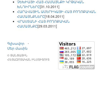
ՉԵԽԻԱՅԻ ՀԱՅ ՀԱՄԱՅՆՔԻ ԿՐԹԱԿԱՆ
ԽՆԴԻՐՆԵՐԸ
[31.10.2011]
ՀԱՐԱՎԱՅԻՆ ԱՄԵՐԻԿԱՅԻ ՀԱՅ ԲՈՂՈՔԱԿԱՆ
ՀԱՄԱՅՆՔՆԵՐԸ
[18.04.2011]
ՎՐԱՍՏԱՆԻ ՀԱՅ ԲՈՂՈՔԱԿԱՆ
ՀԱՄԱՅՆՔԸ
[29.03.2011]
Գլխավոր
⋅
Մեր մասին
© ՑԱՆՑԱՅԻՆ
ՀԵՏԱԶՈՏԱԿԱՆ ԻՆՍՏԻՏՈՒՏ