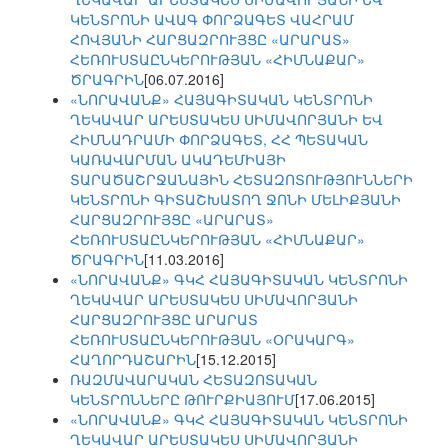
ԿԵՆՏՐՈՆԻ ԱՎԱԳ ՓՈՐՁԱԳԵՏ ՎԱՀՐԱՄ
ՀՈՎՅԱՆԻ ՀԱՐՑԱԶՐՈՒՅՑԸ «ԱՐԱՐԱՏ»
ՀԵՌՈՒՍՏԱԸՆԿԵՐՈՒԹՅԱՆ «ՀԻՄՆԱՔԱՐ»
ԾՐԱԳՐԻՆ
[06.07.2016]
«ՆՈՐԱՎԱՆՔ» ՀԱՅԱԳԻՏԱԿԱՆ ԿԵՆՏՐՈՆԻ
ՂԵԿԱՎԱՐ ԱՐԵՍՏԱԿԵՍ ՍԻՄԱՎՈՐՅԱՆԻ ԵՎ
ՀԻՄՆԱԴՐԱՄԻ ՓՈՐՁԱԳԵՏ, ՀՀ ՊԵՏԱԿԱՆ
ԿԱՌԱՎԱՐՄԱՆ ԱԿԱԴԵՄԻԱՅԻ
ՏԱՐԱԾԱՇՐՋԱՆԱՅԻՆ ՀԵՏԱԶՈՏՈՒԹՅՈՒՆՆԵՐԻ
ԿԵՆՏՐՈՆԻ ԳԻՏԱՇԽԱՏՈՂ ՋՈՆԻ ՄԵԼԻՔՅԱՆԻ
ՀԱՐՑԱԶՐՈՒՅՑԸ «ԱՐԱՐԱՏ»
ՀԵՌՈՒՍՏԱԸՆԿԵՐՈՒԹՅԱՆ «ՀԻՄՆԱՔԱՐ»
ԾՐԱԳՐԻՆ
[11.03.2016]
«ՆՈՐԱՎԱՆՔ» ԳԿՀ ՀԱՅԱԳԻՏԱԿԱՆ ԿԵՆՏՐՈՆԻ
ՂԵԿԱՎԱՐ ԱՐԵՍՏԱԿԵՍ ՍԻՄԱՎՈՐՅԱՆԻ
ՀԱՐՑԱԶՐՈՒՅՑԸ ԱՐԱՐԱՏ
ՀԵՌՈՒՍՏԱԸՆԿԵՐՈՒԹՅԱՆ «ՕՐԱԿԱՐԳ»
ՀԱՂՈՐԴԱՇԱՐԻՆ
[15.12.2015]
ՌԱԶՄԱՎԱՐԱԿԱՆ ՀԵՏԱԶՈՏԱԿԱՆ
ԿԵՆՏՐՈՆՆԵՐԸ ԹՈՒՐՔԻԱՅՈՒՄ
[17.06.2015]
«ՆՈՐԱՎԱՆՔ» ԳԿՀ ՀԱՅԱԳԻՏԱԿԱՆ ԿԵՆՏՐՈՆԻ
ՂԵԿԱՎԱՐ ԱՐԵՍՏԱԿԵՍ ՍԻՄԱՎՈՐՅԱՆԻ