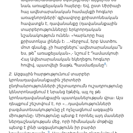
նաև առաքելական հայերը։ Եվ, ըստ Սիրիայի
հայ ավետարանական համայնքի հոգևոր
առաջնորդների՝ գլխավորը քրիստոնեական
հավատքն է, դավանանքը (դավանանքային
տարբերությունները) երկրորդական
նշանակություն ունեն։ «Կարևորը հայ
քրիստոնյա լինելն է։ ...Վերջում, երբ Աստծու
մոտ գնանք, չի հարցնելու՝ ավետարանակա՞ն
ես, թե՞ առաքելական»,- նշում է Դամասկոսի
Հայ Ավետարանական եկեղեցու հոգևոր
8
հովիվ, պատվելի Տաթև Պասմաճյանը
։
2. Ազգային
հարթությունում տարբեր
կրոնադավանանքային շերտերի
ընդհանրությունների շեշտադրումն ուշադրությունը
կենտրոնացնում է նրանց էթնիկ, այլ ոչ թե
կրոնադավանանքային պատկանելության վրա։ Այս
դեպքում շեշտվում է, որ «...դավանությունների
բազմատեսակությունը չէ ոչնչացնում ազգային
միությունը։ Միությունը պետք է որոնել այդ մասների
ներդաշնակության մեջ, որի հիմնական մոթիվը
պետք է լինի ազգայնությունն իր բարձր
9