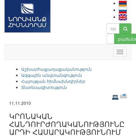
բաժանո
Աշխարհաքաղաքականություն
Ազգային անվտանգություն
Հայության հիմնախնդիրներ
Տնտեսագիտություն
11.11.2010
ԿՐՈՆԱԿԱՆ
ՀԱՆԴՈՒՐԺՈՂԱԿԱՆՈՒԹՅՈՒՆԸ
ԱՐԴԻ ՀԱՍԱՐԱԿՈՒԹՅՈՒՆՈՒՄ