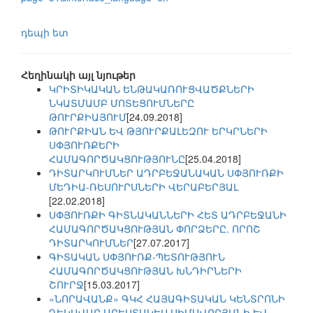
դեպի ետ
Հեղինակի այլ նյութեր
ԿՐԻՏԻԿԱԿԱՆ ԵՆԹԱԿԱՌՈՒՑՎԱԾՔՆԵՐԻ
ՆԿԱՏՄԱՄԲ ՄՈՏԵՑՈՒՄՆԵՐԸ
ԹՈՒՐՔԻԱՅՈՒՄ
[24.09.2018]
ԹՈՒՐՔԻԱՆ ԵՎ ԹՅՈՒՐՔԱԼԵԶՈՒ ԵՐԿՐՆԵՐԻ
ՍՓՅՈՒՌՔԵՐԻ
ՀԱՄԱԳՈՐԾԱԿՑՈՒԹՅՈՒՆԸ
[25.04.2018]
ԴԻՏԱՐԿՈՒՄՆԵՐ ԱԴՐԲԵՋԱՆԱԿԱՆ ՍՓՅՈՒՌՔԻ
ՄԵԴԻԱ-ՌԵՍՈՒՐՍՆԵՐԻ ՎԵՐԱԲԵՐՅԱԼ
[22.02.2018]
ՍՓՅՈՒՌՔԻ ԳԻՏՆԱԿԱՆՆԵՐԻ ՀԵՏ ԱԴՐԲԵՋԱՆԻ
ՀԱՄԱԳՈՐԾԱԿՑՈՒԹՅԱՆ ՓՈՐՁԵՐԸ. ՈՐՈՇ
ԴԻՏԱՐԿՈՒՄՆԵՐ
[27.07.2017]
ԳԻՏԱԿԱՆ ՍՓՅՈՒՌՔ-ՊԵՏՈՒԹՅՈՒՆ
ՀԱՄԱԳՈՐԾԱԿՑՈՒԹՅԱՆ ԽՆԴԻՐՆԵՐԻ
ՇՈՒՐՋ
[15.03.2017]
«ՆՈՐԱՎԱՆՔ» ԳԿՀ ՀԱՅԱԳԻՏԱԿԱՆ ԿԵՆՏՐՈՆԻ
ՂԵԿԱՎԱՐ ԱՐԵՍՏԱԿԵՍ ՍԻՄԱՎՈՐՅԱՆԻ ԵՎ