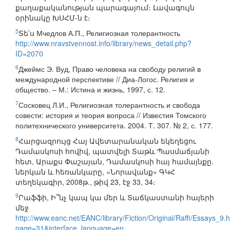
քաղաքականության պարագայում։ Լավագույն
օրինակը ԽՍՀՄ-ն է։
5
Տե՛ս Мчедлов А.П., Религиозная толерантность
http://www.nravstvennost.info/library/news_detail.php?
ID=2070
6
Джеймс Э. Вуд, Право человека на свободу религий в
международной перспективе // Диа-Логос. Религия и
общество. – М.: Истина и жизнь, 1997, с. 12.
7
Сосковец Л.И., Религиозная толерантность и свобода
совести: история и теория вопроса // Известия Томского
политехнического университета. 2004. Т. 307. № 2, с. 177.
8
Հարցազրույց Հայ Ավետարանական եկեղեցու
Դամասկոսի հովիվ, պատվելի Տաթև Պասմաճյանի
հետ, Արաքս Փաշայան, Դամասկոսի հայ համայնքը.
ներկան և հեռանկարը, «Նորավանք» ԳԿՀ
տեղեկագիր, 2008թ., թիվ 23, էջ 33, 34։
9
Րաֆֆի, Ի՞նչ կապ կա մեր և Տաճկաստանի հայերի
մեջ
http://www.eanc.net/EANC/library/Fiction/Original/Raffi/Essays_9.
page=31&interface_language=en