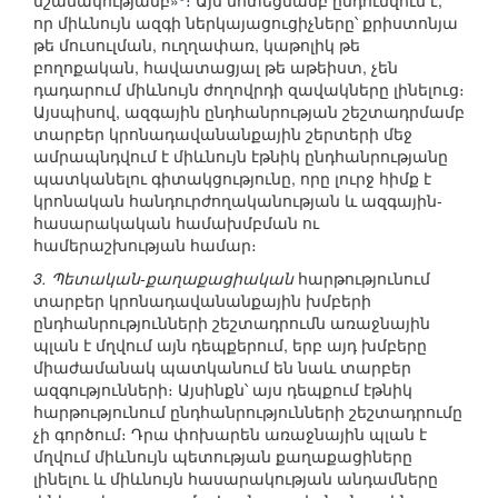
նշանակությամբ»
։ Այս մոտեցմամբ ընդունվում է,
որ միևնույն ազգի ներկայացուցիչները՝ քրիստոնյա
թե մուսուլման, ուղղափառ, կաթոլիկ թե
բողոքական, հավատացյալ թե աթեիստ, չեն
դադարում միևնույն ժողովրդի զավակները լինելուց։
Այսպիսով, ազգային ընդհանրության շեշտադրմամբ
տարբեր կրոնադավանանքային շերտերի մեջ
ամրապնդվում է միևնույն էթնիկ ընդհանրությանը
պատկանելու գիտակցությունը, որը լուրջ հիմք է
կրոնական հանդուրժողականության և ազգային-
հասարակական համախմբման ու
համերաշխության համար։
3. Պետական-քաղաքացիական
հարթությունում
տարբեր կրոնադավանանքային խմբերի
ընդհանրությունների շեշտադրումն առաջնային
պլան է մղվում այն դեպքերում, երբ այդ խմբերը
միաժամանակ պատկանում են նաև տարբեր
ազգությունների։ Այսինքն՝ այս դեպքում էթնիկ
հարթությունում ընդհանրությունների շեշտադրումը
չի գործում։ Դրա փոխարեն առաջնային պլան է
մղվում միևնույն պետության քաղաքացիները
լինելու և միևնույն հասարակության անդամները