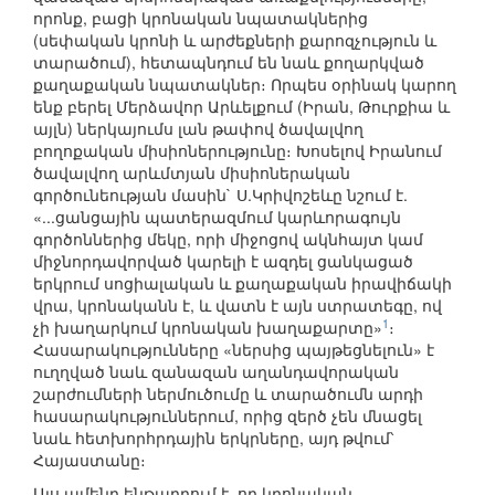
որոնք, բացի կրոնական նպատակներից
(սեփական կրոնի և արժեքների քարոզչություն և
տարածում), հետապնդում են նաև քողարկված
քաղաքական նպատակներ։ Որպես օրինակ կարող
ենք բերել Մերձավոր Արևելքում (Իրան, Թուրքիա և
այլն) ներկայումս լան թափով ծավալվող
բողոքական միսիոներությունը։ Խոսելով Իրանում
ծավալվող արևմտյան միսիոներական
գործունեության մասին` Ս.Կրիվոշեևը նշում է.
«...ցանցային պատերազմում կարևորագույն
գործոններից մեկը, որի միջոցով ակնհայտ կամ
միջնորդավորված կարելի է ազդել ցանկացած
երկրում սոցիալական և քաղաքական իրավիճակի
վրա, կրոնականն է, և վատն է այն ստրատեգը, ով
1
չի խաղարկում կրոնական խաղաքարտը»
։
Հասարակությունները «ներսից պայթեցնելուն» է
ուղղված նաև զանազան աղանդավորական
շարժումների ներմուծումը և տարածումն արդի
հասարակություններում, որից զերծ չեն մնացել
նաև հետխորհրդային երկրները, այդ թվում՝
Հայաստանը։
Այս ամենը ենթադրում է, որ կրոնական