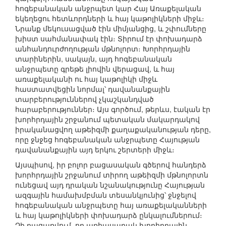
հոգեբանական անջրպետ կար Հայ Առաքելական
եկեղեցու հետևորդների և հայ կաթոլիկների միջև։
Նրանք մեկուսացված էին միմյանցից, և շփումները
խիստ սահմանափակ էին։ Տիրում էր փոխադարձ
անհանդուրժողության մթնոլորտ։ Խորհրդային
տարիներին, սակայն, այդ հոգեբանական
անջրպետը գրեթե լիովին վերացավ, և հայ
առաքելականի ու հայ կաթոլիկի միջև
հաստատվեցին նորմալ՝ դավանանքային
տարբերություններով չկաշկանդված
հարաբերություններ։ Այս գործում, թերևս, էական էր
խորհրդային շրջանում պետական մակարդակով
իրականացվող աթեիզմի քաղաքականության դերը,
որը ջնջեց հոգեբանական անջրպետը Հայության
դավանանքային այդ երկու շերտերի միջև։
Այսպիսով, իր բոլոր բացասական գծերով հանդերձ
խորհրդային շրջանում տիրող աթեիզմի մթնոլորտն
ունեցավ այդ դրական նշանակությունը Հայության
ազգային համախմբման տեսանկյունից՝ ջնջելով
հոգեբանական անջրպետը հայ առաքելականների
և հայ կաթոլիկների փոխադարձ ընկալումներում։
Չի բացառվում, որ առհասարակ խորհրդային