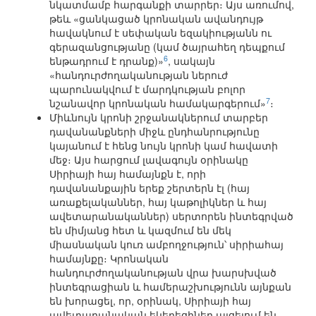
նկատմամբ հարգանքի տարրեր։ Այս առումով,
թեև «ցանկացած կրոնական ավանդույթ
հավակնում է սեփական եզակիությանն ու
գերազանցությանը (կամ ծայրահեղ դեպքում
6
ենթադրում է դրանք)»
, սակայն
«հանդուրժողականության ներուժ
պարունակվում է մարդկության բոլոր
7
նշանավոր կրոնական համակարգերում»
։
Միևնույն կրոնի շրջանակներում տարբեր
դավանանքների միջև ընդհանրությունը
կայանում է հենց նույն կրոնի կամ հավատի
մեջ։ Այս հարցում լավագույն օրինակը
Սիրիայի հայ համայնքն է, որի
դավանանքային երեք շերտերն էլ (հայ
առաքելականներ, հայ կաթոլիկներ և հայ
ավետարանականներ) սերտորեն ինտեգրված
են միմյանց հետ և կազմում են մեկ
միասնական կուռ ամբողջություն՝ սիրիահայ
համայնքը։ Կրոնական
հանդուրժողականության վրա խարսխված
ինտեգրացիան և համերաշխությունն այնքան
են խորացել, որ, օրինակ, Սիրիայի հայ
ավետարանական եկեղեցիներ այցելում են