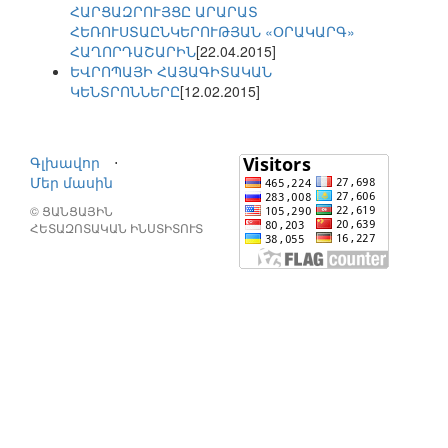
ՀԱՐՑԱԶՐՈՒՅՑԸ ԱՐԱՐԱՏ
ՀԵՌՈՒՍՏԱԸՆԿԵՐՈՒԹՅԱՆ «ՕՐԱԿԱՐԳ»
ՀԱՂՈՐԴԱՇԱՐԻՆ
[22.04.2015]
ԵՎՐՈՊԱՅԻ ՀԱՅԱԳԻՏԱԿԱՆ
ԿԵՆՏՐՈՆՆԵՐԸ
[12.02.2015]
Գլխավոր
⋅
Մեր մասին
© ՑԱՆՑԱՅԻՆ
ՀԵՏԱԶՈՏԱԿԱՆ ԻՆՍՏԻՏՈՒՏ