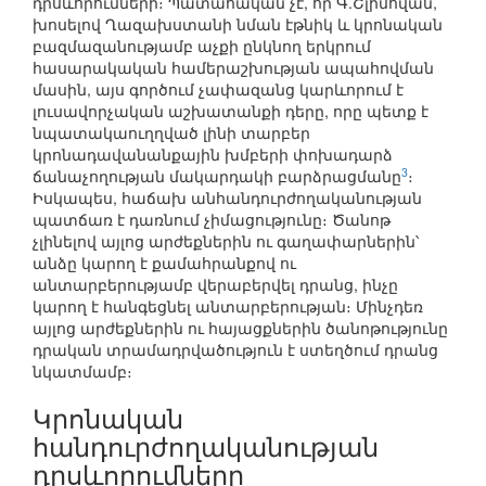
դրսևորումների։ Պատահական չէ, որ Գ.Շլիմովան,
խոսելով Ղազախստանի նման էթնիկ և կրոնական
բազմազանությամբ աչքի ընկնող երկրում
հասարակական համերաշխության ապահովման
մասին, այս գործում չափազանց կարևորում է
լուսավորչական աշխատանքի դերը, որը պետք է
նպատակաուղղված լինի տարբեր
կրոնադավանանքային խմբերի փոխադարձ
3
ճանաչողության մակարդակի բարձրացմանը
։
Իսկապես, հաճախ անհանդուրժողականության
պատճառ է դառնում չիմացությունը։ Ծանոթ
չլինելով այլոց արժեքներին ու գաղափարներին՝
անձը կարող է քամահրանքով ու
անտարբերությամբ վերաբերվել դրանց, ինչը
կարող է հանգեցնել անտարբերության։ Մինչդեռ
այլոց արժեքներին ու հայացքներին ծանոթությունը
դրական տրամադրվածություն է ստեղծում դրանց
նկատմամբ։
Կրոնական
հանդուրժողականության
դրսևորումները