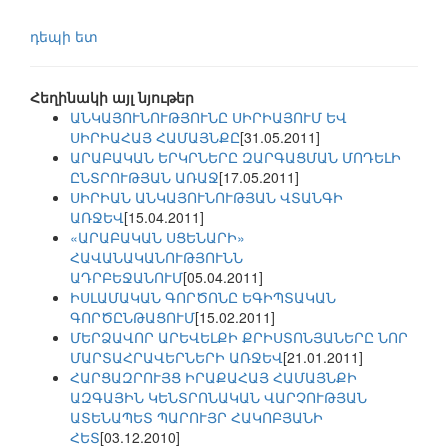
դեպի ետ
Հեղինակի այլ նյութեր
ԱՆԿԱՅՈՒՆՈՒԹՅՈՒՆԸ ՍԻՐԻԱՅՈՒՄ ԵՎ
ՍԻՐԻԱՀԱՅ ՀԱՄԱՅՆՔԸ
[31.05.2011]
ԱՐԱԲԱԿԱՆ ԵՐԿՐՆԵՐԸ ԶԱՐԳԱՑՄԱՆ ՄՈԴԵԼԻ
ԸՆՏՐՈՒԹՅԱՆ ԱՌԱՋ
[17.05.2011]
ՍԻՐԻԱՆ ԱՆԿԱՅՈՒՆՈՒԹՅԱՆ ՎՏԱՆԳԻ
ԱՌՋԵՎ
[15.04.2011]
«ԱՐԱԲԱԿԱՆ ՍՑԵՆԱՐԻ»
ՀԱՎԱՆԱԿԱՆՈՒԹՅՈՒՆՆ
ԱԴՐԲԵՋԱՆՈՒՄ
[05.04.2011]
ԻՍԼԱՄԱԿԱՆ ԳՈՐԾՈՆԸ ԵԳԻՊՏԱԿԱՆ
ԳՈՐԾԸՆԹԱՑՈՒՄ
[15.02.2011]
ՄԵՐՁԱՎՈՐ ԱՐԵՎԵԼՔԻ ՔՐԻՍՏՈՆՅԱՆԵՐԸ ՆՈՐ
ՄԱՐՏԱՀՐԱՎԵՐՆԵՐԻ ԱՌՋԵՎ
[21.01.2011]
ՀԱՐՑԱԶՐՈՒՅՑ ԻՐԱՔԱՀԱՅ ՀԱՄԱՅՆՔԻ
ԱԶԳԱՅԻՆ ԿԵՆՏՐՈՆԱԿԱՆ ՎԱՐՉՈՒԹՅԱՆ
ԱՏԵՆԱՊԵՏ ՊԱՐՈՒՅՐ ՀԱԿՈԲՅԱՆԻ
ՀԵՏ
[03.12.2010]