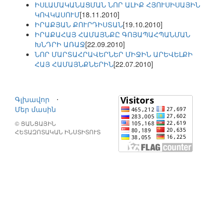
ԻՍԼԱՄԱԿԱՆԱՑՄԱՆ ՆՈՐ ԱԼԻՔ ՀՅՈՒՍԻՍԱՅԻՆ
ԿՈՎԿԱՍՈՒՄ
[18.11.2010]
ԻՐԱՔՅԱՆ ՔՈՒՐԴԻՍՏԱՆ
[19.10.2010]
ԻՐԱՔԱՀԱՅ ՀԱՄԱՅՆՔԸ ԳՈՅԱՊԱՀՊԱՆՄԱՆ
ԽՆԴՐԻ ԱՌԱՋ
[22.09.2010]
ՆՈՐ ՄԱՐՏԱՀՐԱՎԵՐՆԵՐ ՄԻՋԻՆ ԱՐԵՎԵԼՔԻ
ՀԱՅ ՀԱՄԱՅՆՔՆԵՐԻՆ
[22.07.2010]
Գլխավոր
⋅
Մեր մասին
© ՑԱՆՑԱՅԻՆ
ՀԵՏԱԶՈՏԱԿԱՆ ԻՆՍՏԻՏՈՒՏ