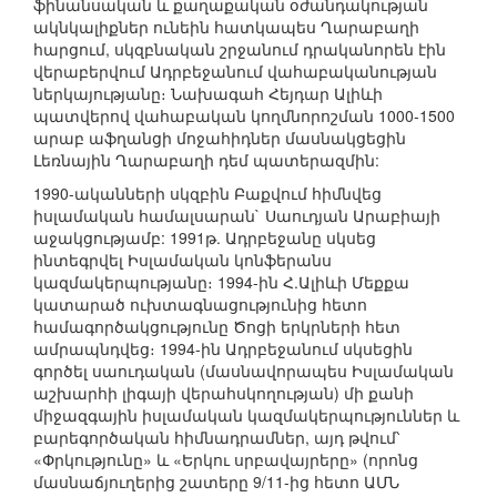
ֆինանսական և քաղաքական օժանդակության
ակնկալիքներ ունեին հատկապես Ղարաբաղի
հարցում, սկզբնական շրջանում դրականորեն էին
վերաբերվում Ադրբեջանում վահաբականության
ներկայությանը։ Նախագահ Հեյդար Ալիևի
պատվերով վահաբական կողմնորոշման 1000-1500
արաբ աֆղանցի մոջահիդներ մասնակցեցին
Լեռնային Ղարաբաղի դեմ պատերազմին:
1990-ականների սկզբին Բաքվում հիմնվեց
իսլամական համալսարան` Սաուդյան Արաբիայի
աջակցությամբ: 1991թ. Ադրբեջանը սկսեց
ինտեգրվել Իսլամական կոնֆերանս
կազմակերպությանը։ 1994-ին Հ.Ալիևի Մեքքա
կատարած ուխտագնացությունից հետո
համագործակցությունը Ծոցի երկրների հետ
ամրապնդվեց։ 1994-ին Ադրբեջանում սկսեցին
գործել սաուդական (մասնավորապես Իսլամական
աշխարհի լիգայի վերահսկողության) մի քանի
միջազգային իսլամական կազմակերպություններ և
բարեգործական հիմնադրամներ, այդ թվում՝
«Փրկությունը» և «Երկու սրբավայրերը» (որոնց
մասնաճյուղերից շատերը 9/11-ից հետո ԱՄՆ