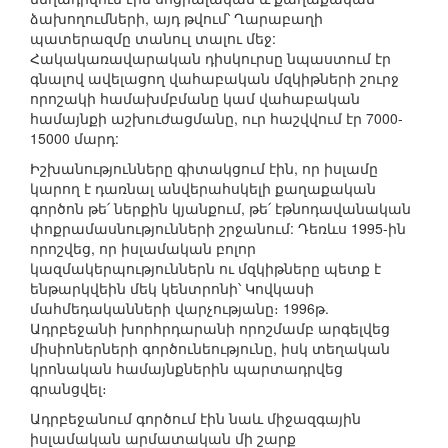
ձախողումների, այդ թվում՝ Ղարաբաղի
պատերազմը տանուլ տալու մեջ:
Հակակառավարական դիսկուրսը նպաստում էր
գնալով ավելացող վահաբական մզկիթների շուրջ
որոշակի համախմբմանը կամ վահաբական
համայնքի աշխուժացմանը, ուր հաշվվում էր 7000-
15000 մարդ:
Իշխանությունները գիտակցում էին, որ իսլամը
կարող է դառնալ անվերահսկելի քաղաքական
գործոն թե՛ ներքին կյանքում, թե՛ էթնոդավանական
փոքրամասնությունների շրջանում: Դեռևս 1995-ին
որոշվեց, որ իսլամական բոլոր
կազմակերպություններն ու մզկիթները պետք է
ենթարկվեին մեկ կենտրոնի՝ Կովկասի
մահմեդականների վարչությանը։ 1996թ.
Ադրբեջանի խորհրդարանի որոշմամբ արգելվեց
միսիոներների գործունեությունը, իսկ տեղական
կրոնական համայնքներին պարտադրվեց
գրանցվել։
Ադրբեջանում գործում էին նաև միջազգային
իսլամական արմատական մի շարք