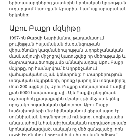
երիտասարդներից շատերին կրոնական կրթության
ուղարկում Սաուդյան Արաբիա կամ այլ արաբական
երկրներ:
Աբու Բաքր մզկիթը
1997-ին Բաքվի Նարիմանով թաղամասում
քուվեյթյան Իսլամական ժառանգության
վերածնունդ կազմակերպության ադրբեջանական
մասնաճյուղի միջոցով կառուցվեց իր մեծությամբ և
ճարտարապետությամբ աննախադեպ Աբու Բաքր
մզկիթը, որ համարվում է Ադրբեջանում
վահաբականության կենտրոնը: Ի տարբերություն
տեղական մզկիթների, որոնք կարող են տեղավորել
մոտ 300 այցելուի, Աբու Բաքրը տեղավորում է ավելի
քան 5000 հավատացյալի: Այն Բաքվի ընդգծված
աշխարհիկ քաղաքային մշակույթի մեջ ստեղծեց
որոշակի իսլամական մթնոլորտ: Աբու Բաքր
հաճախողների մեջ հիմնականում գերակայող էր
սուննիական կողմնորոշում ունեցող, սոցիալապես
անապահով և հակաիշխանական ուղղվածությամբ
կրոնականացված, սակայն ոչ մեծ զանգվածը, որն
աչքի էր ընկնում որոշակի վահաբական իմիջով`