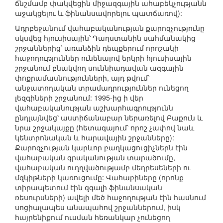
ճնշմամբ փակվեցին միջազգային ահաբեկչությանն
աջակցելու և ֆինանսավորելու պատճառով):
Ադրբեջանում վահաբականության քարոզչությունը
սկսվեց հյուսիսային՝ Դաղստանին սահմանակից
շրջաններից՝ առանձին դեպքերում որոշակի
հաջողություններ ունենալով երկրի հյուսիսային
շրջանում բնակվող սուննիադավան ազգային
փոքրամասնությունների, այդ թվում՝
անջատողական տրամադրություններ ունեցող
լեզգիների շրջանում: 1995-ից ի վեր
վահաբականության աշխարհագրությունն
ընդլայնվեց՝ աստիճանաբար ներառելով Բաքուն և
նրա շրջակայքը (հետագայում՝ որոշ չափով նաև
կենտրոնական և հարավային շրջանները):
Քարոզչության կարևոր բաղկացուցիչներն էին
վահաբական գրականության տարածումը,
վահաբական ուղղվածությամբ մեդրեսեների ու
մզկիթների կառուցումը: Վահաբիները (որոնք
տիրապետում էին զգալի ֆինանսական
ռեսուրսների) ավելի մեծ հաջողության էին հասնում
սոցիալապես անապահով շրջաններում, իսկ
հայրենիքում ուսման հեռանկար չունեցող