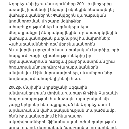
Ադրբեջանի իշխանությունները 2001-ի վերջերից
առավել ինտենսիվ կերպով սկսեցին հետապնդել
վահաբականներին: Փակվեցին վահաբական
կողմնորոշման մի շարք մզկիթներ,
ահաբեկչություններ կազմակերպելու
մեղադրանքով ձերբակալվեցին և բանտարկվեցին
վահաբականության բազմաթիվ համախոհներ:
Վահաբականների դեմ վերջնականորեն
ձևավորվեց որոշակի հասարակական կարծիք, որի
հարցում բացի իշխանություններից իր
դերակատարումն ունեցավ բարձրաստիճան շիա
հոգևորականությունը: Վահաբականներն
անվանվում էին մորուսավորներ, սևամորուսներ,
նույնացվում ահաբեկիչների հետ:
2002թ. մայիսին Ադրբեջանի Ազգային
անվտանգության փոխնախարար Թոֆիկ Բաբաևի
հայտարարության համաձայն` արաբական մի
շարք երկրներ հետաքրքրված են Ադրբեջանում
արմատական վահաբականության տարածմամբ,
ինչն իրականացվում է հնարավոր
ակտիվիստներին ֆինանսական օժանդակություն
ցույց տալով, մարզական ճամբարներ ուղարկելով,