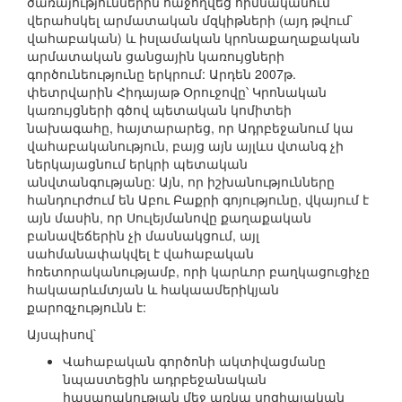
ծառայություններին հաջողվեց հիմնականում
վերահսկել արմատական մզկիթների (այդ թվում`
վահաբական) և իսլամական կրոնաքաղաքական
արմատական ցանցային կառույցների
գործունեությունը երկրում: Արդեն 2007թ.
փետրվարին Հիդայաթ Օրուջովը՝ Կրոնական
կառույցների գծով պետական կոմիտեի
նախագահը, հայտարարեց, որ Ադրբեջանում կա
վահաբականություն, բայց այն այլևս վտանգ չի
ներկայացնում երկրի պետական
անվտանգությանը: Այն, որ իշխանությունները
հանդուրժում են Աբու Բաքրի գոյությունը, վկայում է
այն մասին, որ Սուլեյմանովը քաղաքական
բանավեճերին չի մասնակցում, այլ
սահմանափակվել է վահաբական
հռետորականությամբ, որի կարևոր բաղկացուցիչը
հակաարևմտյան և հակաամերիկյան
քարոզչությունն է:
Այսպիսով`
Վահաբական գործոնի ակտիվացմանը
նպաստեցին ադրբեջանական
հասարակության մեջ առկա սոցիալական