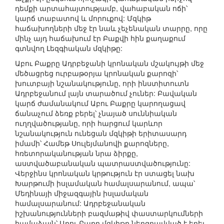
դեմքի արտահայտությամբ, վահաբական ոճի՝
կարճ տաբատով և մորուքով: Մզկիթ
հաճախողների մեջ էր նաև չեչենական տարրը, որը
մինչ այդ հաճախում էր Բաքվի հին քաղաքում
գտնվող Լեզգիական մզկիթը:
Աբու Բաքրը Ադրբեջանի կրոնական մշակույթի մեջ
մեծացրեց ուրբաթօրյա կրոնական քարոզի՝
խուտբայի նշանակությունը, որի ինստիտուտն
Ադրբեջանում լայն տարածում չուներ: Բավական
կարճ ժամանակում Աբու Բաքրը կարողացավ
ճանաչում ձեռք բերել՝ չնայած սուննիական
ուղղվածությանը, որի հարցում կարևոր
նշանակություն ունեցան մզկիթի երիտասարդ
իմամի՝ Համեթ Սուլեյմանովի քարոզները,
հռետորականության նրա ձիրքը,
աստվածաբանական պատրաստվածությունը:
Վերջինս կրոնական կրթություն էր ստացել նախ
Խարթումի իսլամական համալսարանում, ապա՝
Մեդինայի միջազգային իսլամական
համալսարանում: Ադրբեջանական
իշխանությունների բազմաթիվ փաստարկումների
համաձայն՝ Աբու Բաքր մզկիթը ներգրավված է եղել