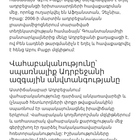
ադրբեջանցի երիտասարդների հավաքագրման
մեջ, որոնք ուղարկվել են Աֆղանստան, Չեչնիա,
Իրաք: 2006-ի մարտին ադրբեջանական
լրատվամիջոցներում տարածված
տեղեկատվության համաձայն՝ Գուանտանամոյի
բանտարկյալներից մեկը Ադրբեջանի քաղաքացի է,
ով Բեն Լադենի թարգմանիչն է եղել և հավաքագրվել
է հենց Աբու Բաքր մզկիթում:
Վահաբականությունը՝
սպառնալիք Ադրբեջանի
ազգային անվտանգությանը
Աստիճանաբար Ադրբեջանում
վահաբականությունը դարձավ անկառավարելի և
(չնայած հետևորդների փոքր թվաքանակին)
սպառնում էր ապակայունացնել իրավիճակը
երկրում: Վահաբական կողմնորոշման մզկիթներում
և առհասարակ վահաբական քարոզչության մեջ
գերիշխող էր դարձել հակակառավարական
հռետորականությունը: Իշխանությունները
մեղադրվում էին սոցիալական և քաղաքական