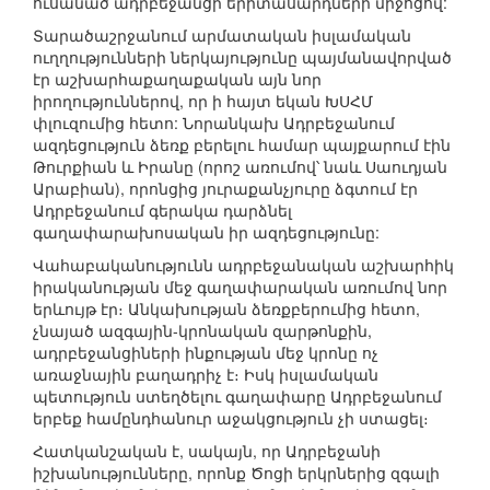
ուսանած ադրբեջանցի երիտասարդների միջոցով:
Տարածաշրջանում արմատական իսլամական
ուղղությունների ներկայությունը պայմանավորված
էր աշխարհաքաղաքական այն նոր
իրողություններով, որ ի հայտ եկան ԽՍՀՄ
փլուզումից հետո: Նորանկախ Ադրբեջանում
ազդեցություն ձեռք բերելու համար պայքարում էին
Թուրքիան և Իրանը (որոշ առումով՝ նաև Սաուդյան
Արաբիան), որոնցից յուրաքանչյուրը ձգտում էր
Ադրբեջանում գերակա դարձնել
գաղափարախոսական իր ազդեցությունը:
Վահաբականությունն ադրբեջանական աշխարհիկ
իրականության մեջ գաղափարական առումով նոր
երևույթ էր։ Անկախության ձեռքբերումից հետո,
չնայած ազգային-կրոնական զարթոնքին,
ադրբեջանցիների ինքության մեջ կրոնը ոչ
առաջնային բաղադրիչ է։ Իսկ իսլամական
պետություն ստեղծելու գաղափարը Ադրբեջանում
երբեք համընդհանուր աջակցություն չի ստացել։
Հատկանշական է, սակայն, որ Ադրբեջանի
իշխանությունները, որոնք Ծոցի երկրներից զգալի