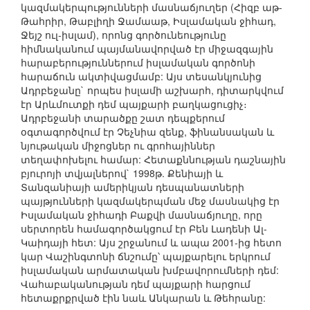
կազմակերպությունների մասնաճյուղեր (Հիզբ աթ-
Թահրիր, Թաբլիղի Ջամաաթ, Իսլամական ջիհադ,
Ջեյշ ուլ-իսլամ), որոնց գործունեությունը
հիմնականում պայմանավորված էր միջազգային
հարաբերություններում իսլամական գործոնի
հարաճուն ակտիվացմամբ: Այս տեսանկյունից
Ադրբեջանը` որպես իսլամի աշխարհ, դիտարկվում
էր Արևմուտքի դեմ պայքարի բաղկացուցիչ։
Ադրբեջանի տարածքը շատ դեպքերում
օգտագործվում էր Չեչնիա զենք, ֆինանսական և
նյութական միջոցներ ու գրոհայիններ
տեղափոխելու համար: Հետաքննության դաշնային
բյուրոյի տվյալներով` 1998թ. Քենիայի և
Տանզանիայի ամերիկյան դեսպանատների
պայթյունների կազմակերպման մեջ մասնակից էր
Իսլամական ջիհադի Բաքվի մասնաճյուղը, որը
սերտորեն համագործակցում էր Բեն Լադենի Ալ-
Կաիդայի հետ: Այս շրջանում և ապա 2001-ից հետո
կար Վաշինգտոնի ճնշումը՝ պայքարելու երկրում
իսլամական արմատական խմբավորումների դեմ:
Վահաբականության դեմ պայքարի հարցում
հետաքրքրված էին նաև Անկարան և Թեհրանը: