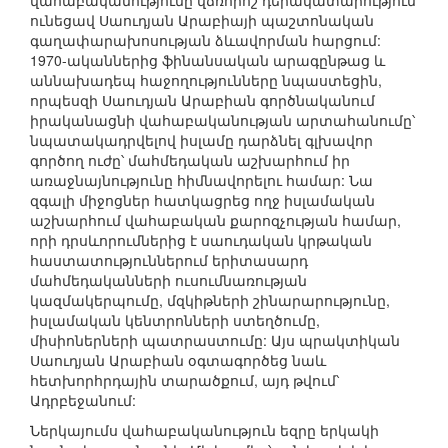
վահաբականությունը վճռորոշ դերակատարություն
ունեցավ Սաուդյան Արաբիայի պաշտոնական
գաղափարախոսության ձևավորման հարցում:
1970-ականներից ֆինանսական արագընթաց և
աննախադեպ հաջողությունները նպաստեցին,
որպեսզի Սաուդյան Արաբիան գործնականում
իրականացնի վահաբականության արտահանումը՝
նպատակադրվելով իսլամը դարձնել գլխավոր
գործող ուժը՝ մահմեդական աշխարհում իր
առաջնայնությունը հիմնավորելու համար: Նա
զգալի միջոցներ հատկացրեց ողջ իսլամական
աշխարհում վահաբական քարոզչության համար,
որի դրսևորումներից է սաուդական կրթական
հաստատություններում երիտասարդ
մահմեդականների ուսումնառության
կազմակերպումը, մզկիթների շինարարությունը,
իսլամական կենտրոնների ստեղծումը,
միսիոներների պատրաստումը: Այս պրակտիկան
Սաուդյան Արաբիան օգտագործեց նաև
հետխորհրդային տարածքում, այդ թվում՝
Ադրբեջանում:
Ներկայումս վահաբականություն եզրը երկակի