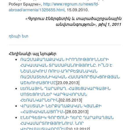
Роберт Брадтке»,
http://www.regnum.ru/news/fd-
abroad/armenia/1325655.html
, 15.09.2010.
«Գլոբուս Էներգետիկ և տարածաշրջանային
անվտանգություն», թիվ 1, 2011
դեպի ետ
Հեղինակի այլ նյութեր
ՌԱԶՄԱՔԱՂԱՔԱԿԱՆ ԻՐՈՂՈՒԹՅՈՒՆՆԵՐԻ
ՀԱԿԱՍԱԿԱՆ ՏՐԱՄԱԲԱՆՈՒԹՅՈՒՆԸ. Ի՞ՆՉ Է
ՆՇԱՆԱԿՈՒՄ ՌՈՒՍ-ԱԴՐԲԵՋԱՆԱԿԱՆ
ՌԱԶՄԱՏԵԽՆԻԿԱԿԱՆ ՀԱՄԱԳՈՐԾԱԿՑՈՒԹՅԱՆ
ԱՇԽՈՒԺԱՑՈՒՄԸ
[23.09.2013]
ԼԵՌՆԱՅԻՆ ՂԱՐԱԲԱՂ. ՀԱՅԵՑԱԿԱՐԳԱՅԻՆ
ՄՈՏԵՑՈՒՄՆԵՐ ԿԱՐԳԱՎՈՐՄԱՆ
ՀԵՌԱՆԿԱՐՆԵՐԻՆ
[02.05.2013]
ՎՐԱՍՏԱՆԻ ՆԵՐՔԱՂԱՔԱԿԱՆ ԿՅԱՆՔԻ
«ՀԱՅԿԱԿԱՆԱՑՈ՞ՒՄ»
[28.03.2013]
ԷՆԵՐԳԵՏԻԿ ԳՈՐԾՈՆԻ ԴԵՐԸ ՂԱՐԱԲԱՂՅԱՆ
ՀԱԿԱՄԱՐՏՈՒԹՅՈՒՆՈՒՄ. ՆՈՐ
ՎԵՐԻՄԱՍՏԱՎՈՐՈ՞ՒՄ
[10.12.2012]