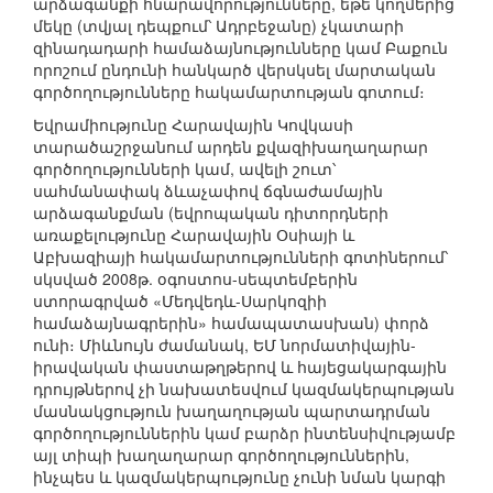
արձագանքի հնարավորությունները, եթե կողմերից
մեկը (տվյալ դեպքում՝ Ադրբեջանը) չկատարի
զինադադարի համաձայնությունները կամ Բաքուն
որոշում ընդունի հանկարծ վերսկսել մարտական
գործողությունները հակամարտության գոտում։
Եվրամիությունը Հարավային Կովկասի
տարածաշրջանում արդեն քվազիխաղաղարար
գործողությունների կամ, ավելի շուտ՝
սահմանափակ ձևաչափով ճգնաժամային
արձագանքման (եվրոպական դիտորդների
առաքելությունը Հարավային Օսիայի և
Աբխազիայի հակամարտությունների գոտիներում՝
սկսված 2008թ. օգոստոս-սեպտեմբերին
ստորագրված «Մեդվեդև-Սարկոզիի
համաձայնագրերին» համապատասխան) փորձ
ունի։ Միևնույն ժամանակ, ԵՄ նորմատիվային-
իրավական փաստաթղթերով և հայեցակարգային
դրույթներով չի նախատեսվում կազմակերպության
մասնակցություն խաղաղության պարտադրման
գործողություններին կամ բարձր ինտենսիվությամբ
այլ տիպի խաղաղարար գործողություններին,
ինչպես և կազմակերպությունը չունի նման կարգի