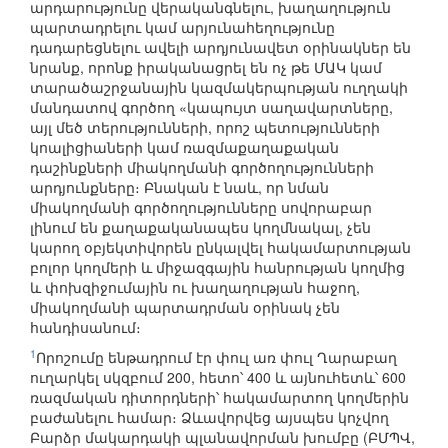
արդարությունը վերականգնելու, խաղաղություն
պարտադրելու կամ արյունահեղությունը
դադարեցնելու ավելի արդյունավետ օրինակներ են
նրանք, որոնք իրականացրել են ոչ թե ՄԱԿ կամ
տարածաշրջանային կազմակերպության ուղղակի
մանդատով գործող «կապույտ սաղավարտները,
այլ մեծ տերությունների, որոշ պետությունների
կոալիցիաների կամ ռազմաքաղաքական
դաշինքների միակողմանի գործողությունների
արդյունքները։ Բնական է նաև, որ նման
միակողմանի գործողությունները սովորաբար
լինում են քաղաքականապես կողմնակալ, չեն
կարող օբյեկտիվորեն ընկալվել հակամարտության
բոլոր կողմերի և միջազգային հանրության կողմից
և փոխզիջումային ու խաղաղության հաջող,
միակողմանի պարտադրման օրինակ չեն
հանդիսանում։
1
Որոշումը ենթադրում էր փուլ առ փուլ Ղարաբաղ
ուղարկել սկզբում 200, հետո՝ 400 և այնուհետև՝ 600
ռազմական դիտորդների՝ հակամարտող կողմերին
բաժանելու համար։ Ձևավորվեց այսպես կոչվող
Բարձր մակարդակի պլանավորման խումբը (ԲՄՊՎ,