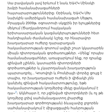
Սա բավական լավ երևում է նաև ԵԱՀԿ Մինսկի
խմբի համանախագահների
հայտարարություններից։ Օրինակ, ԵԱՀԿ ՄԽ
նախկին ամերիկյան համանախագահ Մեթյու
Բրայզան 2009թ. օգոստոսի սկզբին իր ելույթներից
մեկում (Ծաղկաձորում հայկական
երիտասարդական կազմակերպությունների հետ
հանդիպման ժամանակ) նշեց, որ հնարավոր
խաղաղարար ուժերը ղարաբաղյան
հակամարտության գոտում ավելի շուտ կկատարեն
միայն դիտորդական գործառույթներ. «Մենք՝ որպես
համանախագահներ, առաջարկում ենք, որ դրանք
զինված չլինեն, կատարեն դիտորդների
գործառույթներ և չկարողանան խաղաղություն
պարտադրել... Կոսովոյի և Բոսնիայի փորձը ցույց է
տալիս, որ խաղաղարար ուժերն ի վիճակի չեն
կանխել զինված հակամարտությունը, եթե
հակամարտության կողմերից մեկը ցանկանում է
2
դա»
։ Ակնհայտ է, որ չզինված դիտորդների (և ոչ թե
կողմերը լրիվ սահմանազատող լիարժեք
խաղաղարար գործողության) ձևաչափը լրջորեն
սահմանափակում է միջազգային հանրության