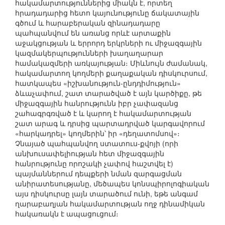
հակամարտություններից միակն է, որտեղ
հրադադարից հետո կայունությունը ճակատային
գծում և հարաբերական զինադադարը
պահպանվում են առանց որևէ արտաքին
աջակցության և երրորդ երկրների ու միջազգային
կազմակերպությունների խաղաղարար
համակազմերի առկայության։ Միևնույն ժամանակ,
հակամարտող կողմերի քաղաքական դիսկուրսում,
հատկապես «իշխանություն-ընդդիմություն»
ձևաչափում, շատ տարածված է այն կարծիքը, թե
միջազգային հանրությունն իբր չափազանց
շահագրգռված է և կարող է հակամարտության
շատ արագ և դրսից պարտադրված կարգավորում
«հարկադրել» կողմերին՝ իր «դեղատոմսով»։
Չնայած պահպանվող ստատուս-քվոյի (որի
անխուսափելիության հետ միջազգային
հանրությունը որոշակի չափով հաշտվել է)
պայմաններում դեպքերի նման զարգացման
անիրատեսությանը, մեծապես կոնսպիրոլոգիական
այս դիսկուրսը լայն տարածում ունի, եթե անգամ
ղարաբաղյան հակամարտության ողջ դինամիկան
հակառակն է ապացուցում։