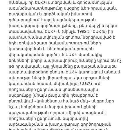
ունենալ, որ ԵԱՀԿ ստեղծման և գործառնության
առանձնահատկությունը սկզբից ևեթ իրավական,
քաղաքական և գործնական իմաստով
դժվարացնում է այդ կազմակերպության
խաղաղարար գործառույթները, թեև վերջին երկու
տասնամյակում ԵԱՀԿ-ն (մինչև 1992թ.՝ ԵԱՀԽ) իր
պատասխանատվության գոտում ներգրավված է
եղել զինված շատ հակամարտությունների
կարգավորման և հետհակամարտային
վերականգնման գործում։ ԵԱՀԿ մասնակից
երկրների բոլոր պարտավորությունները կրում են ոչ
թե իրավական, այլ ընդամենը քաղաքականապես
պարտավորեցնող բնույթ, ԵԱՀԿ կառույցում անդամ
պետությունների վերաբերյալ չկա որոշումների
կատարման հստակ մեխանիզմ։ ԵԱՀԿ-ում
որոշումների ընդունման կոնսենսուսային
սկզբունքը (միայն բացառիկ դեպքերում է
ընդունվում «կոնսենսուս հանած մեկ» սկզբունքը
նշյալ երկրներում մարդու իրավունքների
պաշտպանության ոլորտում) դժվարացնում է
որոշումների ընդունումն օպերատիվ
արձագանքման և խաղաղարար գործողության
ծավալման անհրաժեշտության պարագայում։