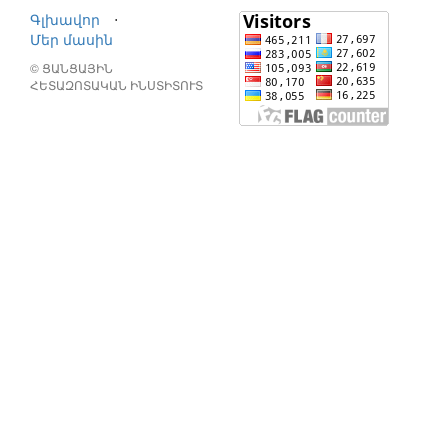
Գլխավոր
⋅
Մեր մասին
© ՑԱՆՑԱՅԻՆ
ՀԵՏԱԶՈՏԱԿԱՆ ԻՆՍՏԻՏՈՒՏ