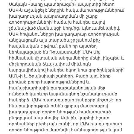
Սակայն «սառը պատերազմի» ավարտից հետո
ՄԱԿ-ն աջակցել է ներքին հակամարտություններում
խաղաղության պարտադրման մի շարք
գործողությունների՝ հաճախ հանդես գալով
չճանաչված մասնակցի կողմից։ Այնուամենայնիվ,
ՄԱԿ հովանու ներքո խաղաղարար գործողության
անցկացումն այս տարածաշրջանում քիչ
հավանական է թվում, քանի որ այստեղ
ներկայացված են Ռուսաստանի՝ ՄԱԿ ԱԽ
հիմնական մշտական անդամներից մեկի, ինչպես և
միջնորդական ձևաչափում միևնույն
կարգավիճակով հանդես եկող նրա գործընկերների՝
ԱՄՆ-ի և Ֆրանսիայի շահերը։ Բացի այդ, ձեռք
բերված բոլոր հաջողություններով և
համաշխարհային քաղաքականության մեջ
ունեցած կարևոր կայունացնող նշանակությամբ
հանդերձ, ՄԱԿ խաղաղարար ջանքերը միշտ չէ, որ
հնարավորություն ունեն գլոբալ մասշտաբով
խաղաղարար գործունեության համատարած
ընդգրկում ապահովել։ Ավելին, կարելի է շատ
օրինակներ բերել այն բանի, որ ՄԱԿ խաղաղարար
գործունեությունը մատնվել է անհաջողության կամ