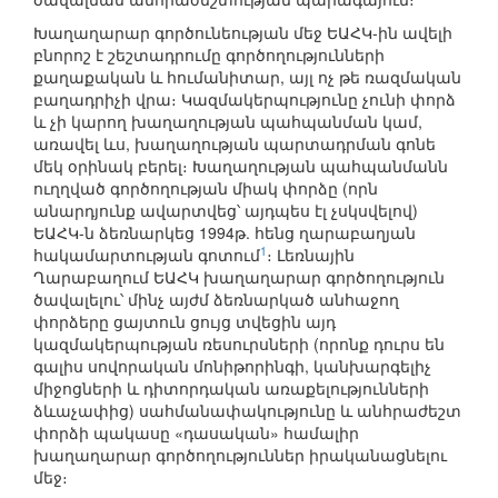
Խաղաղարար գործունեության մեջ ԵԱՀԿ-ին ավելի
բնորոշ է շեշտադրումը գործողությունների
քաղաքական և հումանիտար, այլ ոչ թե ռազմական
բաղադրիչի վրա։ Կազմակերպությունը չունի փորձ
և չի կարող խաղաղության պահպանման կամ,
առավել ևս, խաղաղության պարտադրման գոնե
մեկ օրինակ բերել։ Խաղաղության պահպանմանն
ուղղված գործողության միակ փորձը (որն
անարդյունք ավարտվեց՝ այդպես էլ չսկսվելով)
ԵԱՀԿ-ն ձեռնարկեց 1994թ. հենց ղարաբաղյան
1
հակամարտության գոտում
։ Լեռնային
Ղարաբաղում ԵԱՀԿ խաղաղարար գործողություն
ծավալելու՝ մինչ այժմ ձեռնարկած անհաջող
փորձերը ցայտուն ցույց տվեցին այդ
կազմակերպության ռեսուրսների (որոնք դուրս են
գալիս սովորական մոնիթորինգի, կանխարգելիչ
միջոցների և դիտորդական առաքելությունների
ձևաչափից) սահմանափակությունը և անհրաժեշտ
փորձի պակասը «դասական» համալիր
խաղաղարար գործողություններ իրականացնելու
մեջ։