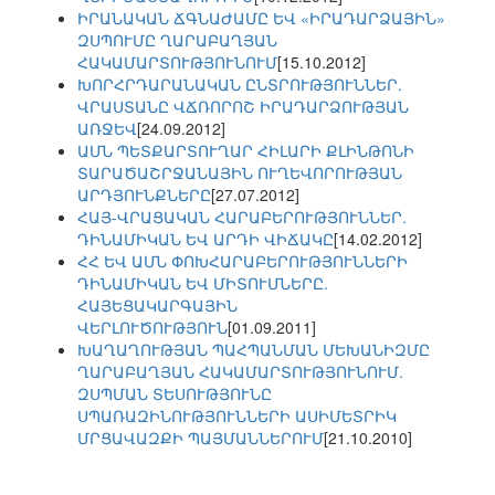
ԻՐԱՆԱԿԱՆ ՃԳՆԱԺԱՄԸ ԵՎ «ԻՐԱԴԱՐՁԱՅԻՆ»
ԶՍՊՈՒՄԸ ՂԱՐԱԲԱՂՅԱՆ
ՀԱԿԱՄԱՐՏՈՒԹՅՈՒՆՈՒՄ
[15.10.2012]
ԽՈՐՀՐԴԱՐԱՆԱԿԱՆ ԸՆՏՐՈՒԹՅՈՒՆՆԵՐ.
ՎՐԱՍՏԱՆԸ ՎՃՌՈՐՈՇ ԻՐԱԴԱՐՁՈՒԹՅԱՆ
ԱՌՋԵՎ
[24.09.2012]
ԱՄՆ ՊԵՏՔԱՐՏՈՒՂԱՐ ՀԻԼԱՐԻ ՔԼԻՆԹՈՆԻ
ՏԱՐԱԾԱՇՐՋԱՆԱՅԻՆ ՈՒՂԵՎՈՐՈՒԹՅԱՆ
ԱՐԴՅՈՒՆՔՆԵՐԸ
[27.07.2012]
ՀԱՅ-ՎՐԱՑԱԿԱՆ ՀԱՐԱԲԵՐՈՒԹՅՈՒՆՆԵՐ.
ԴԻՆԱՄԻԿԱՆ ԵՎ ԱՐԴԻ ՎԻՃԱԿԸ
[14.02.2012]
ՀՀ ԵՎ ԱՄՆ ՓՈԽՀԱՐԱԲԵՐՈՒԹՅՈՒՆՆԵՐԻ
ԴԻՆԱՄԻԿԱՆ ԵՎ ՄԻՏՈՒՄՆԵՐԸ.
ՀԱՅԵՑԱԿԱՐԳԱՅԻՆ
ՎԵՐԼՈՒԾՈՒԹՅՈՒՆ
[01.09.2011]
ԽԱՂԱՂՈՒԹՅԱՆ ՊԱՀՊԱՆՄԱՆ ՄԵԽԱՆԻԶՄԸ
ՂԱՐԱԲԱՂՅԱՆ ՀԱԿԱՄԱՐՏՈՒԹՅՈՒՆՈՒՄ.
ԶՍՊՄԱՆ ՏԵՍՈՒԹՅՈՒՆԸ
ՍՊԱՌԱԶԻՆՈՒԹՅՈՒՆՆԵՐԻ ԱՍԻՄԵՏՐԻԿ
ՄՐՑԱՎԱԶՔԻ ՊԱՅՄԱՆՆԵՐՈՒՄ
[21.10.2010]