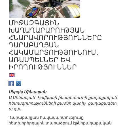
ՄԻՋԱԶԳԱՅԻՆ
ԽԱՂԱՂԱՐԱՐՈՒԹՅԱՆ
ՀՆԱՐԱՎՈՐՈՒԹՅՈՒՆՆԵՐԸ
ՂԱՐԱԲԱՂՅԱՆ
ՀԱԿԱՄԱՐՏՈՒԹՅՈՒՆՈՒՄ.
ԱՌԱՍՊԵԼՆԵՐ ԵՎ
ԻՐՈՂՈՒԹՅՈՒՆՆԵՐ
Սերգեյ Մինասյան
Ս.Մինասյան` Կովկասի ինստիտուտի քաղաքական
հետազոտությունների բաժնի վարիչ, քաղաքագետ,
պ.գ.թ.
Ղարաբաղյան հակամարտությունը
հետխորհրդային տարածքում էթնոքաղաքական