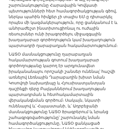
շարունակությունը Հարավային Կովկասի
պետությունների հետ համագործակցության գծով,
ներկա պահին հիմքեր չի տալիս ԵՄ-ը դիտարկել
որպես մի կազմակերպություն, որը ցանկանում է և
անհրաժեշտ ինստիտուցիոնալ ու ուժային
ռեսուրսներ ունի իրագործելու միջազգային
խաղաղարար գործողություն կամ խաղաղություն
պարտադրի ղարաբաղյան հակամարտությունում։
ՆԱՏՕ մասնակցությունը ղարաբաղյան
հակամարտության գոտում խաղաղարար
գործողությանը կարող էր արդյունավետ
իրականանալու որոշակի շանսեր ունենալ՝ հաշվի
առնելով Լեռնային Ղարաբաղին խիստ նման
Կոսովոյի նախադեպը և Հյուսիսատլանտյան
դաշինքի դերը Բալկաններում խաղաղության
պարտադրման և հետհակամարտային
վերականգնման գործում։ Սակայն, նկատի
ունենալով և՛ Հայաստանի, և՛ Ադրբեջանի
մասնակցությունը ՆԱՏՕ ծրագրերում և նրանց
շահագրգռվածությունը՝ շարունակել նման
համագործակցությունը, ՆԱՏՕ ցանկացած
հնարավոր կարգավորում կկենտրոնացվի ոչ