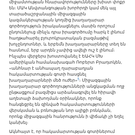
միջամտության հնարավորությունները խիստ փոքր
են։ ՄԱԿ Անվտանգության խորհրդի կամ մեկ այլ
տարածաշրջանային միջազգային
կազմակերպության կողմից խաղաղարար
գործողություն իրականացնելու մասին որոշում
ընդունելուց մինչև դրա իրագործումը հարկ է լինում
հաղթահարել բյուրոկրատական բազմաթիվ
խոչընդոտներ, և երբեմն խաղաղարարները տեղ են
հասնում, երբ արդեն չափից ավելի ուշ է լինում։
Ինչպես վերջերս խոստովանել է ԵԱՀԿ ՄԽ
ամերիկյան համանախագահ Ռոբերտ Բրադտկեն,
«անհնար է անհապաղ ղարաբաղյան
հակամարտության գոտի հասցնել
5
խաղաղարարների մեծ ուժեր»
։ Միջազգային
խաղաղարար գործողությունների անցկացման ողջ
ընթացքում բազմիցս արձանագրվել են հիրավի
աղետալի ձախողման օրինակներ, որոնք
հանգեցրել են զինված հակամարտությունների
վերսկսման և բռնության նոր ալիքի բռնկման,
որոնք միջազգային հանրությունն ի վիճակի չի եղել
կանխել։
Ակնհայտ է, որ հակամարտության գոտիներում