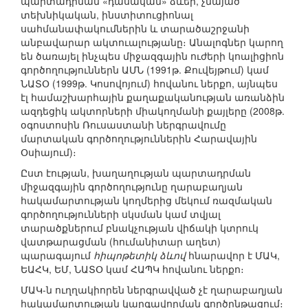
պարտադրման «դասական» ձևեր, չնայած
տեխնիկական, ինստիտուցիոնալ
սահմանափակումներին և տարածաշրջանի
անբավարար ակտուալությանը։ Անալոգներ կարող
են ծառայել ինչպես միջազգային ուժերի կոալիցիոն
գործողություններն ԱՄՆ (1991թ. Քուվեյթում) կամ
ՆԱՏՕ (1999թ. Կոսովոյում) հովանու ներքո, այնպես
էլ համաշխարհային քաղաքականության առանձին
ազդեցիկ ակտորների միակողմանի քայլերը (2008թ.
օգոստոսին Ռուսաստանի ներգրավումը
մարտական գործողություններին Հարավային
Օսիայում)։
Ըստ էության, խաղաղության պարտադրման
միջազգային գործողությունը ղարաբաղյան
հակամարտության կողմերից մեկում ռազմական
գործողությունների սկսման կամ տվյալ
տարածքներում բնակչության վիճակի կտրուկ
վատթարացման (հումանիտար աղետ)
պարագայում
հիպոթետիկ ձևով
հնարավոր է ՄԱԿ,
ԵԱՀԿ, ԵՄ, ՆԱՏՕ կամ ՀԱՊԿ հովանու ներքո։
ՄԱԿ-ն ուղղակիորեն ներգրավված չէ ղարաբաղյան
հակամարտության կարգավորման գործընթացում։