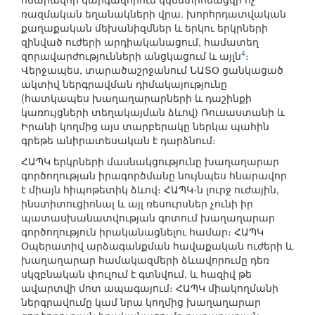
ռազմական եղանակների վրա. խորհրդատվական
քաղաքական մեխանիզմներ և երկու երկրների
զինված ուժերի արդիականացում, համատեղ
4
զորավարժությունների անցկացում և այլն
։
Վերջապես, տարածաշրջանում ՆԱՏՕ ցանկացած
ակտիվ ներգրավման դիմակայությունը
(հատկապես խաղաղարարների և դաշինքի
կառույցների տեղակայման ձևով) Ռուսաստանի և
Իրանի կողմից այս տարբերակը ներկա պահին
գրեթե անիրատեսական է դարձնում։
ՀԱՊԿ երկրների մասնակցությունը խաղաղարար
գործողության իրագործմանը նույնպես հնարավոր
է միայն հիպոթետիկ ձևով։ ՀԱՊԿ-ն լուրջ ուժային,
ինստիտուցիոնալ և այլ ռեսուրսներ չունի իր
պատասխանատվության գոտում խաղաղարար
գործողություն իրականացնելու համար։ ՀԱՊԿ
Օպերատիվ արձագանքման հավաքական ուժերի և
խաղաղարար համակազմերի ձևավորումը դեռ
սկզբնական փուլում է գտնվում, և հազիվ թե
ավարտվի մոտ ապագայում։ ՀԱՊԿ միակողմանի
ներգրավումը կամ նրա կողմից խաղաղարար