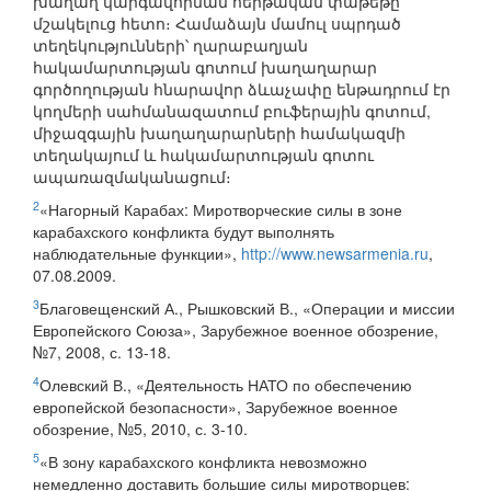
խաղաղ կարգավորման հերթական փաթեթը
մշակելուց հետո։ Համաձայն մամուլ սպրդած
տեղեկությունների՝ ղարաբաղյան
հակամարտության գոտում խաղաղարար
գործողության հնարավոր ձևաչափը ենթադրում էր
կողմերի սահմանազատում բուֆերային գոտում,
միջազգային խաղաղարարների համակազմի
տեղակայում և հակամարտության գոտու
ապառազմականացում։
2
«Нагорный Карабах: Миротворческие силы в зоне
карабахского конфликта будут выполнять
наблюдательные функции»,
http://www.newsarmenia.ru
,
07.08.2009.
3
Благовещенский А., Рышковский В., «Операции и миссии
Европейского Союза», Зарубежное военное обозрение,
№7, 2008, с. 13-18.
4
Олевский В., «Деятельность НАТО по обеспечению
европейской безопасности», Зарубежное военное
обозрение, №5, 2010, с. 3-10.
5
«В зону карабахского конфликта невозможно
немедленно доставить большие силы миротворцев: