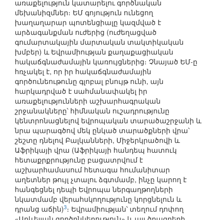
առաքելություն կատարելու գործնական
մեխանիզմներ։ ԵՄ գոյություն ունեցող
խաղաղարար պոտենցիալը կազմված է
արձագանքման ուժերից (ուժեղացված
գումարտակային մարտական տակտիկական
խմբեր) և Եվրամիության քաղաքացիական
հակաճգնաժամային կառույցներից։ Չնայած ԵՄ-ը
հռչակել է, որ իր հակաճգնաժամային
գործունեութունը գլոբալ բնույթ ունի, այն
հարկադրված է սահմանափակել իր
առաքելությունների աշխարհագրական
շրջանակները՝ հիմնական ուշադրությունը
կենտրոնացնելով եվրոպական տարածաշրջանի և
նրա պարագծով մեկ ընկած տարածքների վրա՝
շեշտը դնելով Բալկանների, Միջերկրածովի և
Աֆրիկայի վրա (Աֆրիկայի հանդեպ հատուկ
հետաքրքրությունը բացատրվում է
աշխարհամասում հետագա հումանիտար
աղետներ թույլ չտալու ձգտմամբ, ինչը կարող է
հանգեցնել դեպի Եվրոպա ներգաղթողների
նկատմամբ վերահսկողությունը կորցնելուն և
3
դրանց աճին)
։ Եվրամիության՝ տեղում դոփող
«Արևելյան գործընկերություն» և այլ ծրագրերի