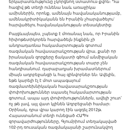
երկարատևությունը չկորցնող ստատուս-քվոն։ Դա
հազիվ թե տեղի ունենա նաև առաջիկա
ամիսներին, որոնք, ամենայն հավանականությամբ,
ամենակրիտիկականն են Իրանին չհարվածելու/
հարվածելու հավանականության տեսակետից։
Բայցևայնպես, չպետք է մոռանալ նաև, որ Իրանին
հիփոթետիկորեն հարվածելն ինքնին չի
անդրադառնա հակամարտության գոտում
ռազմական հավասարակշռության վրա, քանի որ
իրանական զորքերը ճակատի գծում անմիջական
ռազմական հավասարակշռության տարր չեն
հանդիսանում. ղարաբաղյան խրամատներում
միայն ադրբեջանցի և հայ զինվորներ են։ Ավելին,
եթե կարելի էլ է մոտ ապագայում
ռազմատեխնիկական հավասարակշռության
փոփոխություններ սպասել հակամարտության
գոտում, ապա այդ փոփոխություններն, ավելի շուտ՝
ոչ թե լավ, այլ վատ կլինեն Ադրբեջանի համար։
Օրինակ, դրա վրա կարող էին ազդել 2012թ.
Հայաստանում տեղի ունեցած ՀԱՊԿ
զորավարժությունները, Գյումրիում տեղակայված
102-րդ ռուսական ռազմակայանի շարունակվող