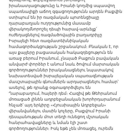
իրանատյացությունը և Իրանի կողմից սպասվող
սպառնալիքի աճող զգացողությունն արդեն Բաքվին
ստիպում են իր ռազմական պոտենցիալը
ղարաբաղյան ուղղությունից մասամբ
վերակողմնորոշել դեպի հարավ-արևելք՝
ուժեղացնելով ռազմածովային բաղադրիչը
Իսրայելի հետ ռազմատեխնիկական
համագործակցության շրջանակում։ Բնական է, որ
այս քայլերը բացասական հակազդեցություն են
առաջ բերում Իրանում, չնայած Բաքուն բավական
անվարժ փորձեր է անում նաև ծովում մարտական
գործողություններ իրականացնելու նպատակով
նախատեսված իսրայելական սպառազնության
մասշտաբային գնումներն արդարացնելու համար՝
ասելով, թե դրանք օգտագործվելու են
Ղարաբաղում, հայերի դեմ։ Հազիվ թե Թեհրանում
մոռացած լինեն ադրբեջանական խորհրդարանում
հնչած՝ այդ երկիրը «Հյուսիսային Ադրբեջան»
վերանվանելու մասին կոչերը, Բաքվում Իրանի
դեսպանության մոտ տեղի ունեցող մշտական
հանրահավաքները և նման էլի շատ
գործողություններ։ Իսկ եթե չեն մոռացել, ուրեմն