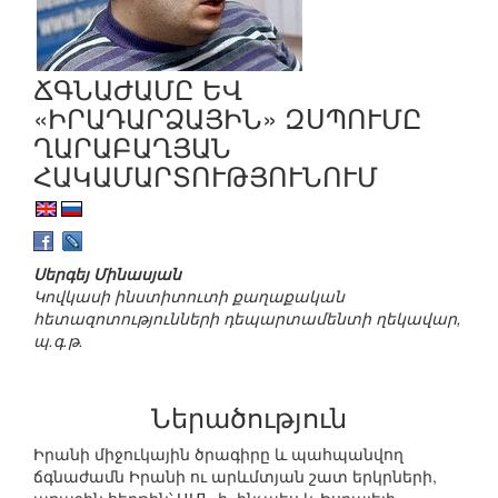
ՃԳՆԱԺԱՄԸ ԵՎ
«ԻՐԱԴԱՐՁԱՅԻՆ» ԶՍՊՈՒՄԸ
ՂԱՐԱԲԱՂՅԱՆ
ՀԱԿԱՄԱՐՏՈՒԹՅՈՒՆՈՒՄ
Սերգեյ Մինասյան
Կովկասի ինստիտուտի քաղաքական
հետազոտությունների դեպարտամենտի ղեկավար,
պ.գ.թ.
Ներածություն
Իրանի միջուկային ծրագիրը և պահպանվող
ճգնաժամն Իրանի ու արևմտյան շատ երկրների,