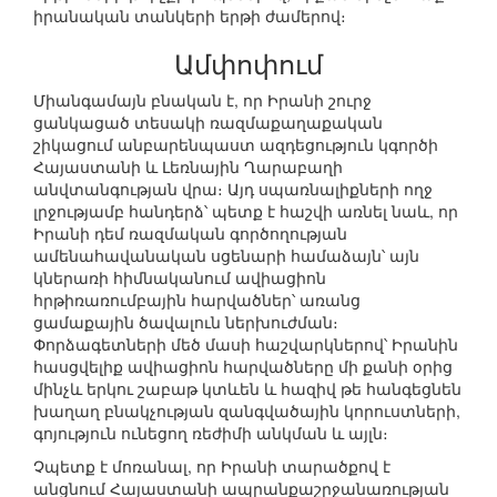
իրանական տանկերի երթի ժամերով։
Ամփոփում
Միանգամայն բնական է, որ Իրանի շուրջ
ցանկացած տեսակի ռազմաքաղաքական
շիկացում անբարենպաստ ազդեցություն կգործի
Հայաստանի և Լեռնային Ղարաբաղի
անվտանգության վրա։ Այդ սպառնալիքների ողջ
լրջությամբ հանդերձ՝ պետք է հաշվի առնել նաև, որ
Իրանի դեմ ռազմական գործողության
ամենահավանական սցենարի համաձայն՝ այն
կներառի հիմնականում ավիացիոն
հրթիռառումբային հարվածներ՝ առանց
ցամաքային ծավալուն ներխուժման։
Փորձագետների մեծ մասի հաշվարկներով՝ Իրանին
հասցվելիք ավիացիոն հարվածները մի քանի օրից
մինչև երկու շաբաթ կտևեն և հազիվ թե հանգեցնեն
խաղաղ բնակչության զանգվածային կորուստների,
գոյություն ունեցող ռեժիմի անկման և այլն։
Չպետք է մոռանալ, որ Իրանի տարածքով է
անցնում Հայաստանի ապրանքաշրջանառության