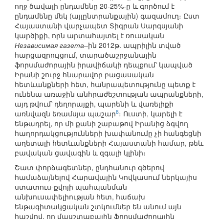
ողջ ծավալի ընդամենը 20-25%-ը և գործում է
ընդամենը մեկ (այլընտրանքային) գազամուղ։ Ըստ
Հայաստանի վարչապետ Տիգրան Սարգսյանի
կարծիքի, որն արտահայտել է ռուսական
Независимая газета
–ին 2012թ. ապրիլին տված
հարցազրույցում, տարածաշրջանային
ֆորսմաժորային իրավիճակի դեպքում՝ կապված
Իրանի շուրջ հնարավոր բացասական
հետևանքների հետ, հանրապետությունը պետք է
ունենա առաջին անհրաժեշտության ապրանքների,
այդ թվում՝ դեղորայքի, պարենի և վառելիքի
8
առնվազն եռամսյա պաշար
։ Ուստի, կարելի է
ենթադրել, որ մի քանի շաբաթով Իրանից ձգվող
հաղորդակցությունների խափանումը չի հանգեցնի
աղետալի հետևանքների Հայաստանի համար, թեև
բավական ցավագին և զգալի կլինի։
Շատ փորձագետներ, ընդհանուր գծերով
համաձայնելով Հարավային Կովկասում ներկայիս
ստատուս-քվոյի պահպանման
անխուսափելիության հետ, հաճախ
ենթագիտակցական շտկումներ են անում այն
հաշվով, որ մասշտաբային ֆորսմաժորային