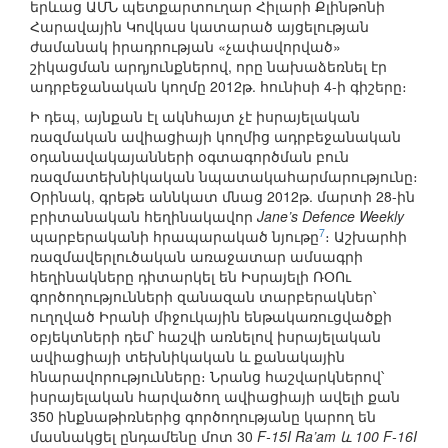
երևաց ԱՄՆ պետքարտուղար Հիլարի Քլինթոնի
Հարավային Կովկաս կատարած այցելության
ժամանակ իրադրության «չափավորված»
շիկացման արդյունքներով, որը նախաձեռնել էր
ադրբեջանական կողմը 2012թ. հունիսի 4-ի գիշերը։
Ի դեպ, այնքան էլ ակնհայտ չէ իսրայելական
ռազմական ավիացիայի կողմից ադրբեջանական
օդանավակայանների օգտագործման բուն
ռազմատեխնիկական նպատակահարմարությունը։
Օրինակ, գրեթե աննկատ մնաց 2012թ. մարտի 28-ին
բրիտանական հեղինակավոր
Jane’s Defence Weekly
7
պարբերականի հրապարակած նյութը
։ Աշխարհի
ռազմավերլուծական առաջատար ամսագրի
հեղինակները դիտարկել են Իսրայելի ՌՕՈւ
գործողությունների զանազան տարբերակներ՝
ուղղված Իրանի միջուկային ենթակառուցվածքի
օբյեկտների դեմ՝ հաշվի առնելով իսրայելական
ավիացիայի տեխնիկական և քանակային
հնարավորությունները։ Նրանց հաշվարկներով՝
իսրայելական հարվածող ավիացիայի ավելի քան
350 ինքնաթիռներից գործողությանը կարող են
մասնակցել ընդամենը մոտ 30
F-15I Ra’am և 100 F-16I