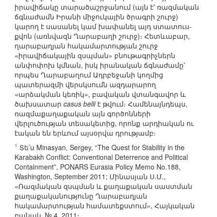
իրավիճակը տարածաշրջանում (այն է՝ ռազմական
ճգնաժամն Իրանի միջուկային ծրագրի շուրջ)
կարող է սասանել կամ խափանել այդ ստատուս-
քվոն (առնվազն Ղարաբաղի շուրջ)։ Հետևաբար,
ղարաբաղյան հակամարտության շուրջ
«իրավիճակային զսպման» բնութագրիչներն
անփոփոխ կմնան, իսկ իրանական ճգնաժամը՝
որպես Ղարաբաղում Ադրբեջանի կողմից
պատերազմի վերսկսումն ազդարարող
«արձակման կեռիկ», բավական վտանգավոր և
ծախսատար
casus belli
է թվում։ Համենայնդեպս,
ռազմաքաղաքական այն գործոնների
վերլուծության տեսակետից, որոնք արդիական ու
էական են երևում այսօրվա դրությամբ։
1
Տե՛ս Minasyan, Sergey, “The Quest for Stability in the
Karabakh Conflict: Conventional Deterrence and Political
Containment”, PONARS Eurasia Policy Memo No.188,
Washington, September 2011; Մինասյան Ս.Մ.,
«Ռազմական զսպման և քաղաքական սաստման
քաղաքականությունը Ղարաբաղյան
հակամարտության համատեքստում», Հայկական
բանակ, № 4, 2011։