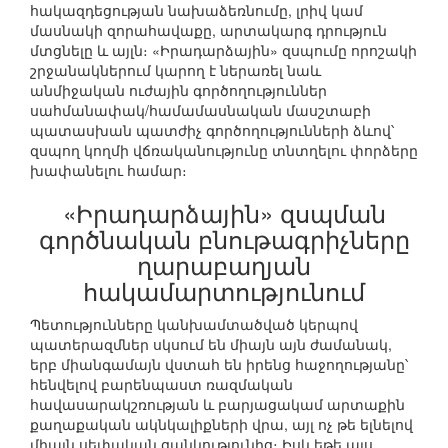
հակազդեցության նախաձեռնումը, լրիվ կամ
մասնակի զորահավաքը, արտակարգ դրություն
մտցնելը և այլն։ «Իրադարձային» զսպումը որոշակի
շրջանակներում կարող է ներառել նաև
անմիջական ուժային գործողություններ
սահմանափակ/համամասնական մասշտաբի
պատասխան պատժիչ գործողությունների ձևով՝
զսպող կողմի վճռականությունը տնտղելու փորձերը
խափանելու համար։
«Իրադարձային» զսպման
գործնական բնութագրիչները
ղարաբաղյան
հակամարտությունում
Պետությունները կանխամտածված կերպով
պատերազմներ սկսում են միայն այն ժամանակ,
երբ միանգամայն վստահ են իրենց հաջողությանը՝
հենվելով բարենպաստ ռազմական
հավասարակշռության և բարյացակամ արտաքին
քաղաքական ակնկալիքների վրա, այլ ոչ թե ելնելով
միայն սեփական ցանկությունից։ Իսկ եթե այս