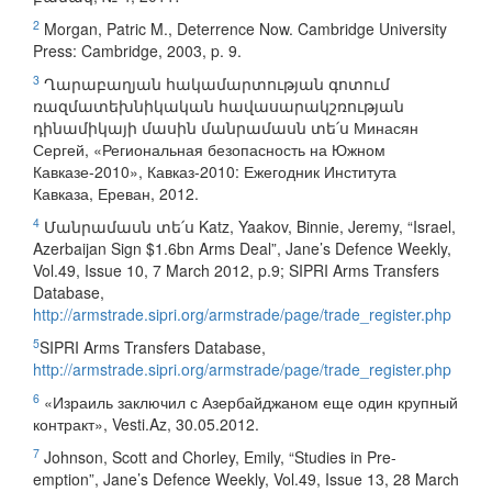
2
Morgan, Patric M., Deterrence Now. Cambridge University
Press: Cambridge, 2003, p. 9.
3
Ղարաբաղյան հակամարտության գոտում
ռազմատեխնիկական հավասարակշռության
դինամիկայի մասին մանրամասն տե՛ս Минасян
Сергей, «Региональная безопасность на Южном
Кавказе-2010», Кавказ-2010: Ежегодник Института
Кавказа, Ереван, 2012.
4
Մանրամասն տե՛ս Katz, Yaakov, Binnie, Jeremy, “Israel,
Azerbaijan Sign $1.6bn Arms Deal”, Jane’s Defence Weekly,
Vol.49, Issue 10, 7 March 2012, p.9; SIPRI Arms Transfers
Database,
http://armstrade.sipri.org/armstrade/page/trade_register.php
5
SIPRI Arms Transfers Database,
http://armstrade.sipri.org/armstrade/page/trade_register.php
6
«Израиль заключил с Азербайджаном еще один крупный
контракт», Vesti.Az, 30.05.2012.
7
Johnson, Scott and Chorley, Emily, “Studies in Pre-
emption”, Jane’s Defence Weekly, Vol.49, Issue 13, 28 March