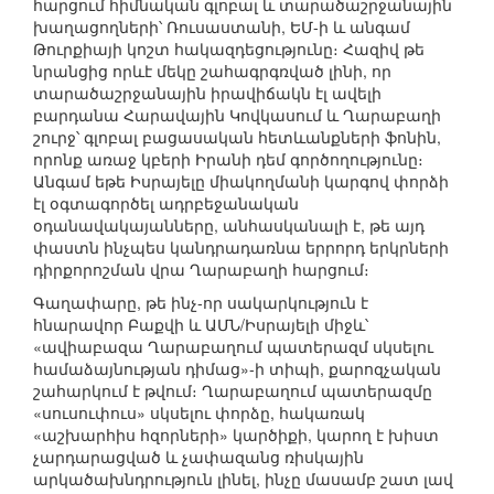
հարցում հիմնական գլոբալ և տարածաշրջանային
խաղացողների՝ Ռուսաստանի, ԵՄ-ի և անգամ
Թուրքիայի կոշտ հակազդեցությունը։ Հազիվ թե
նրանցից որևէ մեկը շահագրգռված լինի, որ
տարածաշրջանային իրավիճակն էլ ավելի
բարդանա Հարավային Կովկասում և Ղարաբաղի
շուրջ՝ գլոբալ բացասական հետևանքների ֆոնին,
որոնք առաջ կբերի Իրանի դեմ գործողությունը։
Անգամ եթե Իսրայելը միակողմանի կարգով փորձի
էլ օգտագործել ադրբեջանական
օդանավակայանները, անհասկանալի է, թե այդ
փաստն ինչպես կանդրադառնա երրորդ երկրների
դիրքորոշման վրա Ղարաբաղի հարցում։
Գաղափարը, թե ինչ-որ սակարկություն է
հնարավոր Բաքվի և ԱՄՆ/Իսրայելի միջև՝
«ավիաբազա Ղարաբաղում պատերազմ սկսելու
համաձայնության դիմաց»-ի տիպի, քարոզչական
շահարկում է թվում։ Ղարաբաղում պատերազմը
«սուսուփուս» սկսելու փորձը, հակառակ
«աշխարհիս հզորների» կարծիքի, կարող է խիստ
չարդարացված և չափազանց ռիսկային
արկածախնդրություն լինել, ինչը մասամբ շատ լավ