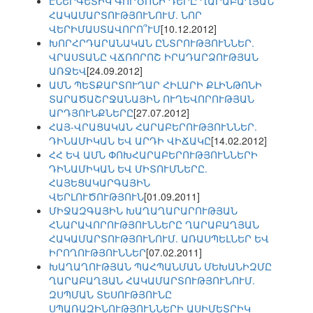
ԷՆԵՐԳԵՏԻԿ ԳՈՐԾՈՆԻ ԴԵՐԸ ՂԱՐԱԲԱՂՅԱՆ
ՀԱԿԱՄԱՐՏՈՒԹՅՈՒՆՈՒՄ. ՆՈՐ
ՎԵՐԻՄԱՍՏԱՎՈՐՈ՞ՒՄ
[10.12.2012]
ԽՈՐՀՐԴԱՐԱՆԱԿԱՆ ԸՆՏՐՈՒԹՅՈՒՆՆԵՐ.
ՎՐԱՍՏԱՆԸ ՎՃՌՈՐՈՇ ԻՐԱԴԱՐՁՈՒԹՅԱՆ
ԱՌՋԵՎ
[24.09.2012]
ԱՄՆ ՊԵՏՔԱՐՏՈՒՂԱՐ ՀԻԼԱՐԻ ՔԼԻՆԹՈՆԻ
ՏԱՐԱԾԱՇՐՋԱՆԱՅԻՆ ՈՒՂԵՎՈՐՈՒԹՅԱՆ
ԱՐԴՅՈՒՆՔՆԵՐԸ
[27.07.2012]
ՀԱՅ-ՎՐԱՑԱԿԱՆ ՀԱՐԱԲԵՐՈՒԹՅՈՒՆՆԵՐ.
ԴԻՆԱՄԻԿԱՆ ԵՎ ԱՐԴԻ ՎԻՃԱԿԸ
[14.02.2012]
ՀՀ ԵՎ ԱՄՆ ՓՈԽՀԱՐԱԲԵՐՈՒԹՅՈՒՆՆԵՐԻ
ԴԻՆԱՄԻԿԱՆ ԵՎ ՄԻՏՈՒՄՆԵՐԸ.
ՀԱՅԵՑԱԿԱՐԳԱՅԻՆ
ՎԵՐԼՈՒԾՈՒԹՅՈՒՆ
[01.09.2011]
ՄԻՋԱԶԳԱՅԻՆ ԽԱՂԱՂԱՐԱՐՈՒԹՅԱՆ
ՀՆԱՐԱՎՈՐՈՒԹՅՈՒՆՆԵՐԸ ՂԱՐԱԲԱՂՅԱՆ
ՀԱԿԱՄԱՐՏՈՒԹՅՈՒՆՈՒՄ. ԱՌԱՍՊԵԼՆԵՐ ԵՎ
ԻՐՈՂՈՒԹՅՈՒՆՆԵՐ
[07.02.2011]
ԽԱՂԱՂՈՒԹՅԱՆ ՊԱՀՊԱՆՄԱՆ ՄԵԽԱՆԻԶՄԸ
ՂԱՐԱԲԱՂՅԱՆ ՀԱԿԱՄԱՐՏՈՒԹՅՈՒՆՈՒՄ.
ԶՍՊՄԱՆ ՏԵՍՈՒԹՅՈՒՆԸ
ՍՊԱՌԱԶԻՆՈՒԹՅՈՒՆՆԵՐԻ ԱՍԻՄԵՏՐԻԿ