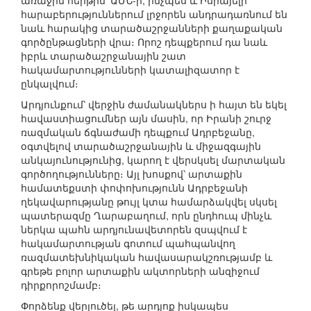
առաջին հերթին՝ ԱՄՆ-ի, ինչպես և Իսրայելի
հարաբերություններում լրջորեն անդրադառնում են
նաև հարակից տարածաշրջանների քաղաքական
գործընթացների վրա։ Որոշ դեպքերում դա նաև
իբրև տարածաշրջանային շատ
հակամարտությունների կատալիզատոր է
ընկալվում։
Արդյունքում՝ վերջին ժամանակներս ի հայտ են եկել
հավաստիացումներ այն մասին, որ Իրանի շուրջ
ռազմական ճգնաժամի դեպքում Ադրբեջանը,
օգտվելով տարածաշրջանային և միջազգային
անկայունությունից, կարող է վերսկսել մարտական
գործողությունները։ Այլ խոսքով՝ արտաքին
համատեքստի փոփոխությունն Ադրբեջանի
ղեկավարությանը թույլ կտա համարձակվել սկսել
պատերազմը Ղարաբաղում, որն ընդհուպ մինչև
ներկա պահն արդյունավետորեն զսպվում է
հակամարտության գոտում պահպանվող
ռազմատեխնիկական հավասարակշռությամբ և
գրեթե բոլոր արտաքին ակտորների անզիջում
դիրքորոշմամբ։
Փորձենք վերլուծել, թե արդյոք իսկապես