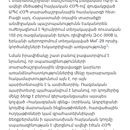
է տարածաշրջանի մասշտաբով բավական հզոր և
ավելի մեծաթիվ հայկական ՀՕՊ-ով՝ զուգակցված
ԱՊՀ ՀՕՊ տարածաշրջանային համակարգի հետ։
Բացի այդ, Հայաստանի օդային տարածքի
անմիջական պաշտպանությունն էականորեն
ուժեղացնում է Գյումրիում տեղակայված ռուսական
102-րդ ռազմակայանի երկու դիվիզիոն ԶՀՀ-300В և
Երևանի աերոդրոմում տեղակայված МиГ-29 որսիչ-
3
կործանիչների էսկադրիլիայի առկայությունը
։
Նման իրավիճակը շատ բանով բացատրվում է
նրանով, որ սպառազինությունների
տարածաշրջանային մրցավազքի կարևոր
առանձնահատկություններից մեկը ղարաբաղյան
հակամարտությունում այն է, որ այն
պարիտետային է և ասիմետրիկ։ Ռազմական
պարիտետը պահպանվում է նրանով, որ կողմերից
մեկը ձեռք է բերում գերազանցապես այսպես
կոչված «հակազդման զենք» (օրինակ, Ադրբեջանի
կողմից մարտական ինքնաթիռների, հարվածային
ուղղաթիռների կամ զրահատեխնիկայի
ձեռքբերմանն ի պատասխան հայկական կողմը
սպառազինության է վերցնում ավելի էժան ՀՕՊ