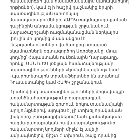
համակարգեր կամ հակատանկային կառավարվող
հրթիռներ), կամ էլ ի հաշիվ դաշնակից երկրի
սպառազինության արտոնյալ
մատակարարումների, ՀԱՊԿ ռազմաքաղաքական
դաշինքին անդամակցության շրջանակում։
Տարածաշրջանի ռազմականացման ներկայիս
փուլին մի կողմից մասնակցում է
էներգառեսուրսների վաճառքից ստացած
եկամուտներն օգտագործող Ադրբեջանը, մյուս
կողմից՝ Հայաստանն ու Լեռնային Ղարաբաղը,
որոնք, ԱՄՆ և ԵՄ լռելյայն համաձայնությամբ,
սպառազինությունների «կոմպենսացնող» կամ
«պարիտետային տրանսֆերտներ են ստանում
Ռուսաստանից կամ ՀԱՊԿ շրջանակում։
Դրանով իսկ սպառազինությունների մրցավազքի
առանձնահատկությունը ղարաբաղյան
հակամարտության գոտում, երկու տասնամյակի
արդյունքներով, այդպես էլ չի փոխել որակական
(իսկ որոշ բնութագրիչներով՝ նաև քանակական)
ռազմաքաղաքական հավասարակշռությունը
հակամարտող կողմերի միջև՝ էլ ավելի
ամրապնդելով, ճիշտ է՝ փխրուն, բայց դրանից