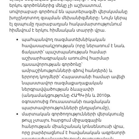
երկու գործոններից մեկը չի աշխատում,
սովորաբար գործում են պատերազմի վերսկսմանը
խոչընդոտող զսպման մեխանիզմները։ Նույն կերպ
էլ զսպումը ղարաբաղյան հակամարտությունում
հիմնվում է երկու հիմնական տարրի վրա.
պահպանվող ռազմատեխնիկական
հավասարակշռության (որը ներառում է նաև
ճակատի՝ պաշտպանության համար
աշխարհագրական առումով հարմար
դասավորության գործոնը՝
ամրաշինությունների գծով հանդերձ) և
երրորդ կողմերի՝ Հայաստանի համար ավելի
նպաստավոր ռազմաքաղաքական
ներգրավվածության ձևաչափի
(անդամակցությունը ՀԱՊԿ-ին և 2010թ.
օգոստոսից Ռուսաստանի ռազմական
պարտավորությունների ընդլայնումը),
մարտական գործողությունների վերսկսումը
թույլ չտալու հարցում միջազգային
հանրության միանշանակ կոնսենսուսի վրա,
որը բարձրացնում է հավանական ագրեսորի
պատասխանատվության քաղաքական