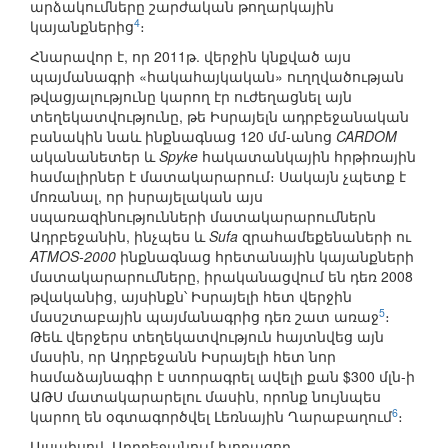
արձակումները շարժական թողարկային
4
կայանքներից
։
Հնարավոր է, որ 2011թ. վերջին կնքված այս
պայմանագրի «հակահայկական» ուղղվածության
թվացյալությունը կարող էր ուժեղացնել այն
տեղեկատվությունը, թե Իսրայելն ադրբեջանական
բանակին նաև ինքնագնաց 120 մմ-անոց
CARDOM
ականանետեր և
Spyke
հակատանկային հրթիռային
համալիրներ է մատակարարում։ Սակայն չպետք է
մոռանալ, որ իսրայելական այս
սպառազինությունների մատակարարումներն
Ադրբեջանին, ինչպես և
Sufa
զրահամեքենաների ու
ATMOS-2000
ինքնագնաց հրետանային կայանքների
մատակարարումները, իրականացվում են դեռ 2008
թվականից, այսինքն՝ Իսրայելի հետ վերջին
5
մասշտաբային պայմանագրից դեռ շատ առաջ
։
Թեև վերջերս տեղեկատվություն հայտնվեց այն
մասին, որ Ադրբեջանն Իսրայելի հետ նոր
համաձայնագիր է ստորագրել ավելի քան $300 մլն-ի
ԱԹՍ մատակարարելու մասին, որոնք նույնպես
6
կարող են օգտագործվել Լեռնային Ղարաբաղում
։
Այսպիսով, Ադրբեջանում խորացող