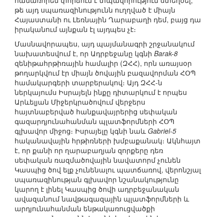
համառորեն փորձում է տպավորություն ստեղծել,
թե այդ սպառազինությունն ուղղված է միայն
Հայաստանի ու Լեռնային Ղարաբաղի դեմ, բայց դա
իրականում այնքան էլ այդպես չէ։
Մասնավորապես, այդ պայմանագրի շրջանակում
նախատեսվում է, որ Ադրբեջանը կգնի
Barak-8
զենիթահրթիռային համալիր (ԶՀՀ), որն առայսօր
թողարկվում էր միայն ծովային բազավորման ՀՕՊ
համակարգերի տարբերակով։ Այդ ԶՀՀ-ն
ներկայումս Իսրայելն ինքը դիտարկում է որպես
Արևելյան Միջերկրածովում վերջերս
հայտնաբերված հանքավայրերից սեփական
գազարդյունահանման պլատֆորմների ՀՕՊ
գլխավոր միջոց։ Իսրայելը կգնի նաև
Gabriel-5
հականավային հրթիռների խմբաքանակ։ Ակնհայտ
է, որ քանի որ ղարաբաղյան զորքերը դեռ
սեփական ռազմածովային նավատորմ չունեն
Կասպից ծով ելք չունենալու պատճառով, վերոնշյալ
սպառազինության գլխավոր նշանակությունը
կարող է լինել Կասպից ծովի ադրբեջանական
ավազանում նավթագազային պլատֆորմների և
արդյունահանման ենթակառուցվածքի