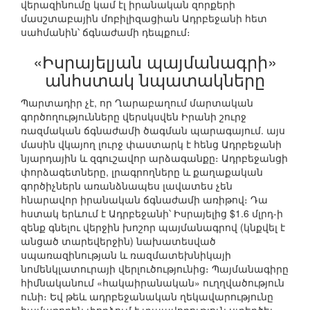
վերազինումը կամ էլ իրանական զորքերի
մասշտաբային մոբիլիզացիան Ադրբեջանի հետ
սահմանին՝ ճգնաժամի դեպքում։
«Իսրայելյան պայմանագրի»
անհստակ նպատակները
Պարտադիր չէ, որ Ղարաբաղում մարտական
գործողությունները վերսկսվեն Իրանի շուրջ
ռազմական ճգնաժամի ծագման պարագայում. այս
մասին վկայող լուրջ փաստարկ է հենց Ադրբեջանի
նյարդային և զգուշավոր արձագանքը։ Ադրբեջանցի
փորձագետները, լրագրողները և քաղաքական
գործիչներն առանձնապես լավատես չեն
հնարավոր իրանական ճգնաժամի առիթով։ Դա
հստակ երևում է Ադրբեջանի՝ Իսրայելից $1.6 մլրդ-ի
զենք գնելու վերջին խոշոր պայմանագրով (կնքվել է
անցած տարեվերջին) նախատեսված
սպառազինության և ռազմատեխնիկայի
նոմենկլատուրայի վերլուծությունից։ Պայմանագիրը
հիմնականում «հակաիրանական» ուղղվածություն
ունի։ Եվ թեև ադրբեջանական ղեկավարությունը