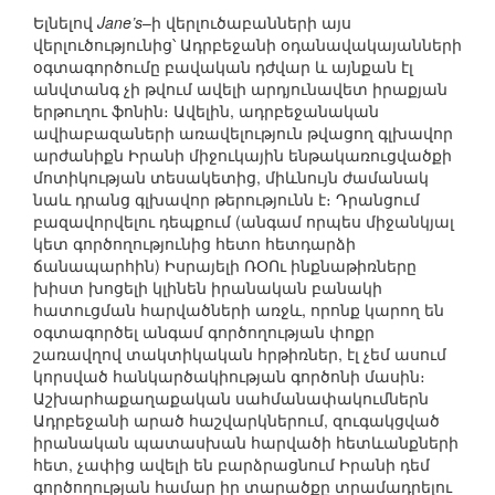
Ելնելով
Jane’s
–ի վերլուծաբանների այս
վերլուծությունից՝ Ադրբեջանի օդանավակայանների
օգտագործումը բավական դժվար և այնքան էլ
անվտանգ չի թվում ավելի արդյունավետ իրաքյան
երթուղու ֆոնին։ Ավելին, ադրբեջանական
ավիաբազաների առավելություն թվացող գլխավոր
արժանիքն Իրանի միջուկային ենթակառուցվածքի
մոտիկության տեսակետից, միևնույն ժամանակ
նաև դրանց գլխավոր թերությունն է։ Դրանցում
բազավորվելու դեպքում (անգամ որպես միջանկյալ
կետ գործողությունից հետո հետդարձի
ճանապարհին) Իսրայելի ՌՕՈւ ինքնաթիռները
խիստ խոցելի կլինեն իրանական բանակի
հատուցման հարվածների առջև, որոնք կարող են
օգտագործել անգամ գործողության փոքր
շառավղով տակտիկական հրթիռներ, էլ չեմ ասում
կորսված հանկարծակիության գործոնի մասին։
Աշխարհաքաղաքական սահմանափակումներն
Ադրբեջանի արած հաշվարկներում, զուգակցված
իրանական պատասխան հարվածի հետևանքների
հետ, չափից ավելի են բարձրացնում Իրանի դեմ
գործողության համար իր տարածքը տրամադրելու