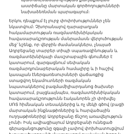
աստիճանը մարտական գործողությունների
նախաձեռնման պարագայում։
Երկու դեպքում էլ լուրջ փոփոխություններ չեն
նկատվում։ Չխորանալով ղարաբաղյան
հակամարտության ռազմատեխնիկական
հավասարակշռության մանրամասն վերլուծության
մեջ՝ նշենք, որ վերջին ժամանակներս, չնայած
Ադրբեջանը տարբեր տիպի սպառազինության և
ռազմատեխնիկայի մասշտաբային գնումներ է
կատարում, զարգացնում սեփական
ռազմարդյունաբերական համալիրը և ի հաշիվ
կասպյան էներգառեսուրսների վաճառքից
ստացվող եկամուտների ռազմական
նպատակներով բազմամիլիարդանոց ծախսեր
կատարում, բայցևայնպես, ռազմատեխնիկական
հավասարակշռությունն էականորեն չի փոխվել։
ՍՌՏ հիմնական տեսակներից և ոչ մեկի գծով (բացի
մարտական ինքնաթիռներից և հարվածային
ուղղաթիռներից) Ադրբեջանը ճնշող առավելություն
չունի։ Իսկ ավիացիայում Ադրբեջանի ունեցած
գերազանցությունը զգալի չափով փոխհատուցվում