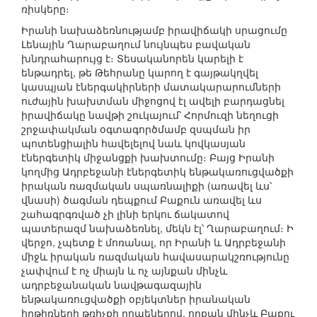
ռիսկերը։
Իրանի նախաձեռնությամբ իրավիճակի սրացումը
Լենային Ղարաբաղում նույնպես բավական
խնդրահարույց է։ Տեսականորեն կարելի է
ենթադրել, թե Թեհրանը կարող է գայթակղվել
կասպյան էներգակիրների մատակարարումների
ուժային խախտման միջոցով էլ ավելի բարդացնել
իրավիճակը նավթի շուկայում՝ Հորմուզի նեղուցի
շրջափակման օգտագործմամբ զսպման իր
պոտենցիալին հավելելով նաև կովկասյան
էներգետիկ միջանցքի խախտումը։ Բայց Իրանի
կողմից Ադրբեջանի էներգետիկ ենթակառուցվածքի
իրական ռազմական սպառնալիքի (առավել ևս՝
վնասի) ծագման դեպքում Բաքուն առավել ևս
շահագրգռված չի լինի երկու ճակատով
պատերազմ նախաձեռնել, մեկն էլ՝ Ղարաբաղում։ Ի
վերջո, չպետք է մոռանալ, որ Իրանի և Ադրբեջանի
միջև իրական ռազմական հավասարակշռությունը
չափվում է ոչ միայն և ոչ այնքան մինչև
ադրբեջանական նավթագազային
ենթակառուցվածքի օբյեկտներ իրանական
հրթիռների թռիչքի րոպեներով, որքան մինչև Բաքու