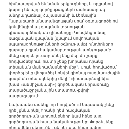
հիմնավորված են նման երկյուղները, և որքանով
կարող են այդ գործընթացներն առհասարակ
անդրադառնալ Հայաստանի և Լեռնային
Ղարաբաղի անվտանգության վրա՝ օգտագործելով
կոնվենցիոնալ զսպման տեսության
գիտագործնական զինանոցը։ Կոնվենցիոնալ
ռազմական զսպման (զսպում սովորական
սպառազինությունների օգնությամբ) խնդիրները
ղարաբաղյան հակամարտության առնչությամբ
մենք արդեն լուսաբանել ենք մեր մի շարք
հոդվածներում, ուստի չենք խորանա դրանց
1
տեսական մանրամասների մեջ
։ Սույն հոդվածում
փորձել ենք վերլուծել կոնվենցիոնալ ռազմաուժային
զսպման տեսակներից մեկի՝ «իրադարձայինի»
(կամ «անմիջականի») գործնական կիրառումը
տարածաշրջանային ստատուս-քվոյի
պարագայում։
Նախապես ասենք, որ հոդվածում նպատակ չենք
դրել քննարկել Իրանի դեմ ռազմական
գործողության արդյունքները կամ հենց այդ
գործողության հավանականությունը։ Փորձել ենք
ընդամենը վերլուծել, թե ինչպես հնարավոր