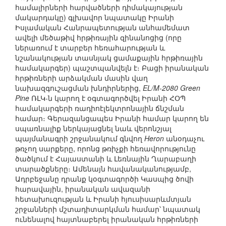
համալիրների հարվածների դիմակայության
մակարդակը) գլխավոր նպատակը Իրանի
Իսլամական Հանրապետության անհամեմատ
ավելի մեծաթիվ հրթիռային զինանոցից (որը
ներառում է տարբեր հեռահարության և
նշանակության տասնյակ ցամաքային հրթիռային
համակարգեր) պաշտպանվելն է։ Բացի իրանական
հրթիռների արձակման մասին վաղ
նախազգուշացման խնդիրներից,
EL/M-2080 Green
Pine
ՌԼԿ-ն կարող է օգտագործվել Իրանի ՀՕՊ
համակարգերի ռադիոէլեկտրոնային ճնշման
համար։ Գերազանցապես Իրանի համար կարող են
սպառնալիք ներկայացնել նաև վերոնշյալ
պայմանագրի շրջանակում գնվող
Heron
անօդաչու
թռչող սարքերը, որոնց թռիչքի հեռավորությունը
ծածկում է Հայաստանի և Լեռնային Ղարաբաղի
տարածքները։ Ամենայն հավանականությամբ,
Ադրբեջանը դրանք կօգտագործի Կասպից ծովի
հարավային, իրանական ավազանի
հետախուզության և Իրանի հյուսիսարևմտյան
շրջանների մշտադիտարկման համար՝ նպատակ
ունենալով հայտնաբերել իրանական հրթիռների