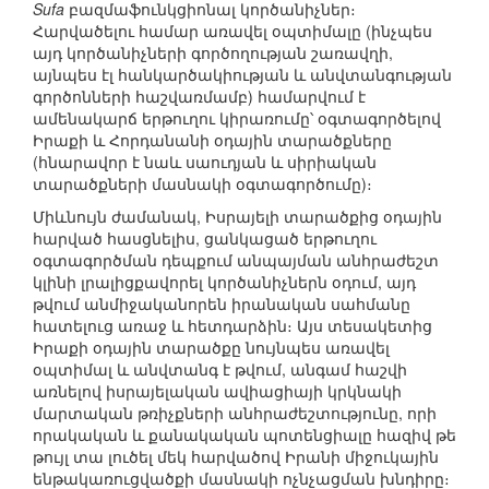
Sufa
բազմաֆունկցիոնալ կործանիչներ։
Հարվածելու համար առավել օպտիմալը (ինչպես
այդ կործանիչների գործողության շառավղի,
այնպես էլ հանկարծակիության և անվտանգության
գործոնների հաշվառմամբ) համարվում է
ամենակարճ երթուղու կիրառումը՝ օգտագործելով
Իրաքի և Հորդանանի օդային տարածքները
(հնարավոր է նաև սաուդյան և սիրիական
տարածքների մասնակի օգտագործումը)։
Միևնույն ժամանակ, Իսրայելի տարածքից օդային
հարված հասցնելիս, ցանկացած երթուղու
օգտագործման դեպքում անպայման անհրաժեշտ
կլինի լրալիցքավորել կործանիչներն օդում, այդ
թվում անմիջականորեն իրանական սահմանը
հատելուց առաջ և հետդարձին։ Այս տեսակետից
Իրաքի օդային տարածքը նույնպես առավել
օպտիմալ և անվտանգ է թվում, անգամ հաշվի
առնելով իսրայելական ավիացիայի կրկնակի
մարտական թռիչքների անհրաժեշտությունը, որի
որակական և քանակական պոտենցիալը հազիվ թե
թույլ տա լուծել մեկ հարվածով Իրանի միջուկային
ենթակառուցվածքի մասնակի ոչնչացման խնդիրը։