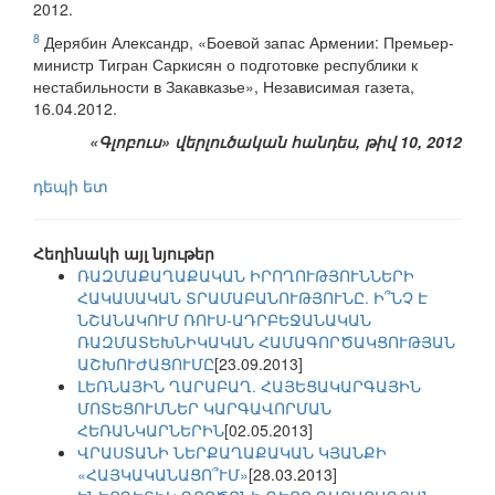
2012.
8
Дерябин Александр, «Боевой запас Армении: Премьер-
министр Тигран Саркисян о подготовке республики к
нестабильности в Закавказье», Независимая газета,
16.04.2012.
«Գլոբուս» վերլուծական հանդես, թիվ 10, 2012
դեպի ետ
Հեղինակի այլ նյութեր
ՌԱԶՄԱՔԱՂԱՔԱԿԱՆ ԻՐՈՂՈՒԹՅՈՒՆՆԵՐԻ
ՀԱԿԱՍԱԿԱՆ ՏՐԱՄԱԲԱՆՈՒԹՅՈՒՆԸ. Ի՞ՆՉ Է
ՆՇԱՆԱԿՈՒՄ ՌՈՒՍ-ԱԴՐԲԵՋԱՆԱԿԱՆ
ՌԱԶՄԱՏԵԽՆԻԿԱԿԱՆ ՀԱՄԱԳՈՐԾԱԿՑՈՒԹՅԱՆ
ԱՇԽՈՒԺԱՑՈՒՄԸ
[23.09.2013]
ԼԵՌՆԱՅԻՆ ՂԱՐԱԲԱՂ. ՀԱՅԵՑԱԿԱՐԳԱՅԻՆ
ՄՈՏԵՑՈՒՄՆԵՐ ԿԱՐԳԱՎՈՐՄԱՆ
ՀԵՌԱՆԿԱՐՆԵՐԻՆ
[02.05.2013]
ՎՐԱՍՏԱՆԻ ՆԵՐՔԱՂԱՔԱԿԱՆ ԿՅԱՆՔԻ
«ՀԱՅԿԱԿԱՆԱՑՈ՞ՒՄ»
[28.03.2013]