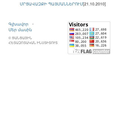
ՄՐՑԱՎԱԶՔԻ ՊԱՅՄԱՆՆԵՐՈՒՄ
[21.10.2010]
Գլխավոր
⋅
Մեր մասին
© ՑԱՆՑԱՅԻՆ
ՀԵՏԱԶՈՏԱԿԱՆ ԻՆՍՏԻՏՈՒՏ