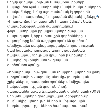
կողմի վճռականության և սպառնալիքների
կայացածության աստիճանի մասին հակառակորդի
կասկածները, հենց այդ ժամանակ էլ գործի են
2
դրվում «իրադարձային» զսպման մեխանիզմները
։
«Իրադարձային» զսպումն իրագործվում է նաև
տարածաշրջանային մակարդակում
ֆորսմաժորային իրավիճակների ծագման
պարագայում, երբ արտաքին գործոնները և
ակտորները նման ազդեցություն են գործում
անմիջապես ռազմաքաղաքական իրադրության
կամ հակամարտության գոտու ռազմական
հավասարակշռության վրա, որն ի վիճակի է
նվազեցնել «ընդհանուր» զսպման
գործունեությունը։
«Իրավիճակային» զսպման տարրեր կարող են լինել
արդյունավետ «ազդանշանումը» (ռազմական
շքերթներ, զորավարժություններ անմիջապես
հակամարտության գոտուն մոտ),
սպառազինության և ռազմական տեխնիկայի (ՍՌՏ)
նոր տեսակների ցուցադրական ձեռքբերումը,
դաշնակից պետությունների և միջազգային
կազմակերպությունների համապատասխան