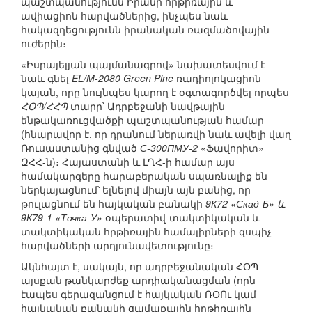
պաշտպանությունն Իրանի հրթիռային և
ավիացիոն հարվածներից, ինչպես նաև
հակազդեցությունն իրանական ռազմածովային
ուժերին։
«Իսրայելյան պայմանագրով» նախատեսվում է
նաև գնել
EL/M-2080 Green Pine
ռադիոլոկացիոն
կայան, որը նույնպես կարող է օգտագործվել որպես
ՀՕՊ/ՀՀՊ
տարր՝ Ադրբեջանի նավթային
ենթակառուցվածքի պաշտպանության համար
(հնարավոր է, որ դրանում ներառվի նաև ավելի վաղ
Ռուսաստանից գնված
С-300ПМУ-2
«Ֆավորիտ»
ԶՀՀ-ն)։ Հայաստանի և ԼՂՀ-ի համար այս
համակարգերը հարաբերական սպառնալիք են
ներկայացնում՝ ելնելով միայն այն բանից, որ
թուլացնում են հայկական բանակի
9К72 «Скад-Б» և
9К79-1 «Точка-У»
օպերատիվ-տակտիկական և
տակտիկական հրթիռային համալիրների զսպիչ
հարվածների արդյունավետությունը։
Ակնհայտ է, սակայն, որ ադրբեջանական ՀՕՊ
այսքան թանկարժեք արդիականացման (որն
էապես գերազանցում է հայկական ՌՕՈւ կամ
հայկական բանակի ցամաքային հրթիռային