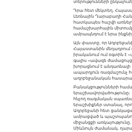
տերությունների ընկալու
Դրա հետ մեկտեղ, Հայաս
Լեռնային Ղարաբաղի Հանր
հատկապես հաշվի առնելո
համաշխարհային միտումը
ամրապնդում է նրա ինքն
Այն փաստը, որ Ադրբեջա
Հայաստանին մեղադրում դ
իրականում ում օգտին է
գալիս «ավազե ժամացույց
խորացնում է անդառնալի կ
ապարդյուն ռազմաշունչ հ
ադրբեջանական հասարակո
Բանակցությունների համ
երաշխավորվածությունը։ 
հնչող ռազմական սպառնա
երաշխիքներ ստանալ, որոն
Ադրբեջանի հետ ցանկացա
ամրացված և պաշտպանու
միջանցքի առկայությունը
Միևնույն ժամանակ, ղար