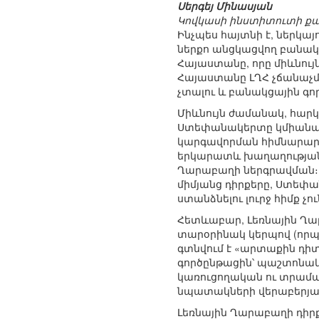
Սերգեյ Մինասյան
Կովկասի ինստիտուտի քա
Ինչպես հայտնի է, ներկա
ներքո անցկացվող բանակ
Հայաստանը, որը միևնույն
Հայաստանը ԼՂՀ չճանաչմ
չտալու և բանակցային գ
Միևնույն ժամանակ, հարկ
Ստեփանակերտը կմիանա բա
կարգավորման հիմնարար ս
երկարատև խաղաղության 
Ղարաբաղի ներգրավման։ Ա
միմյանց դիրքերը, Ստեփա
ստանձնելու լուրջ հիմք չու
Հետևաբար, Լեռնային Ղա
տարօրինակ կերպով (որպե
գտնվում է «արտաքին դիտ
գործընթացին՝ պաշտոնա
կառուցողական ու տրամա
նպատակների վերաբերյա
Լեռնային Ղարաբաղի դիր