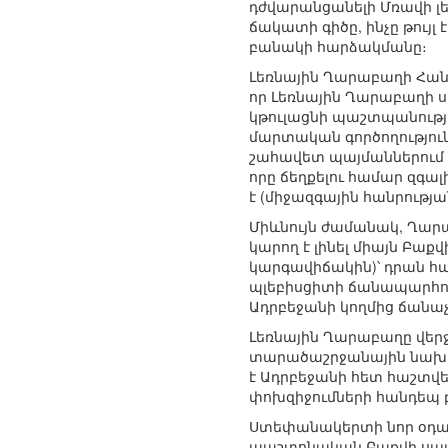
դժվարանցանելի Մռավի լե
ճակատի գիծը, ինչը թույ
բանակի հարձակմանը։
Լեռնային Ղարաբաղի Հանր
որ Լեռնային Ղարաբաղի 
կթուլացնի պաշտպանությ
մարտական գործողություն
շահավետ պայմաններում ռ
որը ճեղքելու համար զգա
է (միջազգային հանրությ
Միևնույն ժամանակ, Ղար
կարող է լինել միայն Բա
կարգավիճակին)՝ դրան հ
պլեբիսցիտի ճանապարհով,
Ադրբեջանի կողմից ճանա
Լեռնային Ղարաբաղը վերջ
տարածաշրջանային նախագ
է Ադրբեջանի հետ հաշտվե
փոխզիջումների հանդեպ 
Ստեփանակերտի նոր օդա
պաշտոնական Բաքվի սպառն