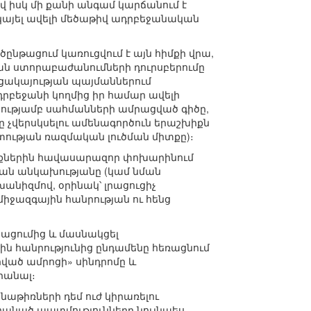
վ իսկ մի քանի անգամ կարճանում է
ակայել ավելի մեծաթիվ ադրբեջանական
նթացում կառուցվում է այն հիմքի վրա,
ան ստորաբաժանումների դուրսբերումը
ցակայության պայմաններում
դրբեջանի կողմից իր համար ավելի
րությամբ սահմանների ամրացված գիծը,
ը չվերսկսելու ամենագործուն երաշխիքն
տության ռազմական լուծման միտքը)։
իքներին հավասարազոր փոխարինում
յան անկախությանը (կամ նման
նիզմով, օրինակ՝ լրացուցիչ
միջազգային հանրության ու հենց
սացումից և մասնակցել
 հանրությունից ընդամենը հեռացնում
ված ամրոցի» սինդրոմը և
րանալ։
թիռների դեմ ուժ կիրառելու
հանած պատմությունները նույնպես