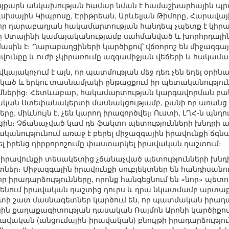
այքարն անկախության համար նման է համաշխարհային պր
ւսիսային Կիպրոսը, Էրիթրեան, Արևելյան Թիմորը, Հարավային
 որ ղարաբաղյան հակամարտության հանդեպ չպետք է կիր
սքը Ստալինի կամայականությամբ սահմանված և խորհրդայի
սին է։ Ղարաբաղցիների կարծիքով՝ վճռորոշ են միջազգային
վունքը և ուժի չկիրառումը ազգամիջյան վեճերի և հակամա
այակոչում է այն, որ պատմության մեջ դեռ չեն եղել օրի
ծ և երկու տասնամյակի ընթացքում իր պետականությունը
ւմներից։ Հետևաբար, հակամարտության կարգավորման բանա
կան Ստեփանակերտի մասնակցությամբ, քանի որ առանց ի
ը, միևնույն է, չեն կարող իրագործվել։ Ուստի, ԼՂՀ-ն պնդո
ին։ Չճանաչված կամ դե-ֆակտո պետությունների խնդրի 
նությունում առաջ է բերել միջազգային իրավունքի ճգն
ռել իրենց դիրքորոշումը փաստարկել իրավական դաշտում։
 իրավունքի տեսակետից չճանաչված պետությունների խն
ր։ Միջազգային իրավունքի սուբյեկտներ են հանդիսանու
իրադարձությունները, որոնք հանգեցնում են «նոր» պետո
նենում իրավական դաշտից դուրս և դրա նկատմամբ արտաքի
որտի շատ մասնագետներ կարծում են, որ պատմական իրադա
ին քաղաքագիտության դասական Ռայմոն Արոնի կարծիքով՝
վական (անցումային-իրավական) բնույթի իրադարձություն 