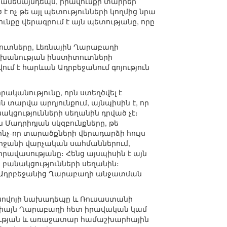
համենայնդեպս, իրավունքի տարրեր
 ոչ թե այլ պետությունների կողմից նրա
ւնքը վերագրում է այն պետությանը, որը
իբուտները, Լեռնային Ղարաբաղի
 իշխանության ինստիտուտների
մ է հարևան Ադրբեջանում գոյություն
ականությունը, որն ստեղծվել է
տարվա արդյունքում, այնպիսին է, որ
կցությունների սեղանին դրված չէ։
Մադրիդյան սկզբունքները, թե
ինչ-որ տարածքների վերադարձի հույս
շրջանի վարչական սահմաններում,
րավասությանը։ Հենց այսպիսին է այն
ի բանակցությունների սեղանին։
ես Ադրբեջանից Ղարաբաղի անջատման
ոսովոյի նախադեպը և Ռուսաստանի
չ միայն Ղարաբաղի հետ իրավական կամ
րության և առաջատար համաշխարհային