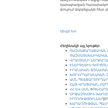
ղարաբաղյան հասարակու
փուլում Ադրբեջանի հետ 
դեպի ետ
Հեղինակի այլ նյութեր
ՌԱԶՄԱՔԱՂԱՔԱԿԱՆ Ի
ՌԱԶՄԱՏԵԽՆԻԿԱԿԱՆ
ՎՐԱՍՏԱՆԻ ՆԵՐՔԱՂԱ
ԷՆԵՐԳԵՏԻԿ ԳՈՐԾՈՆ
ԻՐԱՆԱԿԱՆ ՃԳՆԱԺԱՄ
ԽՈՐՀՐԴԱՐԱՆԱԿԱՆ Ը
ԱՄՆ ՊԵՏՔԱՐՏՈՒՂԱՐ
ՀԱՅ-ՎՐԱՑԱԿԱՆ ՀԱՐ
ՀՀ ԵՎ ԱՄՆ ՓՈԽՀԱՐ
ՄԻՋԱԶԳԱՅԻՆ ԽԱՂԱՂ
ԻՐՈՂՈՒԹՅՈՒՆՆԵՐ
[07
ԽԱՂԱՂՈՒԹՅԱՆ ՊԱՀՊ