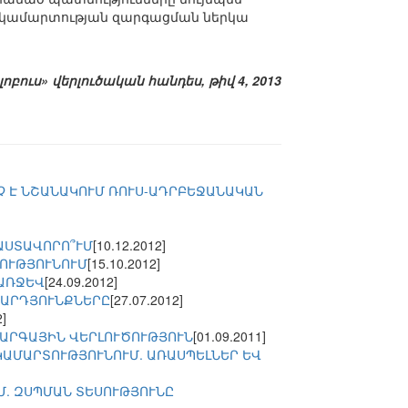
ակամարտության զարգացման ներկա
լոբուս» վերլուծական հանդես, թիվ 4, 2013
 Է ՆՇԱՆԱԿՈՒՄ ՌՈՒՍ-ԱԴՐԲԵՋԱՆԱԿԱՆ
ԱՍՏԱՎՈՐՈ՞ՒՄ
[10.12.2012]
ՈՒԹՅՈՒՆՈՒՄ
[15.10.2012]
 ԱՌՋԵՎ
[24.09.2012]
 ԱՐԴՅՈՒՆՔՆԵՐԸ
[27.07.2012]
2]
ԿԱՐԳԱՅԻՆ ՎԵՐԼՈՒԾՈՒԹՅՈՒՆ
[01.09.2011]
ԱՄԱՐՏՈՒԹՅՈՒՆՈՒՄ. ԱՌԱՍՊԵԼՆԵՐ ԵՎ
. ԶՍՊՄԱՆ ՏԵՍՈՒԹՅՈՒՆԸ