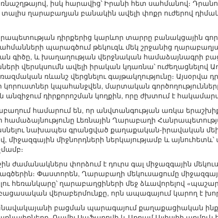
ռնաշղթայով, իսկ հարավից՝ Իրանի հետ սահմանով։ Դրանո
լ է տալիս ղարաբաղյան բանակին ավելի փոքր ուժերով դիմ
ապետության դիրքերից կարևոր տարրը բանակցային գործը
սահմանների պարագծում թեկուզև մեկ շրջանից ղարաբաղյ
ան գիծը, և խաղաղության վերջնական համաձայնագրի բա
ների վերսկսումն ավելի իրական կդառնա՝ ուժեղացնելով Ա
ազմական ռևանշ վերցնելու գայթակղությունը։ Այսօրվա դ
լի կորուստներ կպահանջվեն, մարտական գործողություններ
ան անզիջում դիրքորոշման կողքին, որը ժխտում է հակամար
աբաղում համարում են, որ անվտանգության առկա երաշխ
քվի համաձայնությունը Լեռնային Ղարաբաղի Հանրապետութ
ասնելու նախապես գրանցված քաղաքական-իրավական մեխա
 միջազգային միջնորդների ներկայությամբ և այնուհետև՝ 
չմամբ։
ին ժամանակներս փորձում է դուրս գալ միջազգային մեկու
ծերին։ Փաստորեն, Ղարաբաղի մեկուսացումը միջազգային
լու հեռանկարը՝ ղարաբաղցիների մեջ ձևավորելով «պաշար
բացասական վերաբերմունքը, որն ապագայում կարող է խո
նավակայանի բացման պարագայում քաղաքացիական ինքնա
ալիքները, Ռամիլ Սաֆարովի և Աքրամ Այլիսլիի աղմուկ 