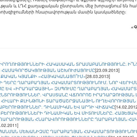
թյան և ԼՂՀ քաղաքական ընտրանու մեջ խորացնում են հ
փոխզիջումների հնարավորության մասին կասկածները։
«Գ
ՐՈՂՈՒԹՅՈՒՆՆԵՐԻ ՀԱԿԱՍԱԿԱՆ ՏՐԱՄԱԲԱՆՈՒԹՅՈՒՆԸ. Ի՞ՆՉ
 ՀԱՄԱԳՈՐԾԱԿՑՈՒԹՅԱՆ ԱՇԽՈՒԺԱՑՈՒՄԸ
[23.09.2013]
ՔԱԿԱՆ ԿՅԱՆՔԻ «ՀԱՅԿԱԿԱՆԱՑՈ՞ՒՄ»
[28.03.2013]
Ի ԴԵՐԸ ՂԱՐԱԲԱՂՅԱՆ ՀԱԿԱՄԱՐՏՈՒԹՅՈՒՆՈՒՄ. ՆՈՐ ՎԵՐԻՄ
Ը ԵՎ «ԻՐԱԴԱՐՁԱՅԻՆ» ԶՍՊՈՒՄԸ ՂԱՐԱԲԱՂՅԱՆ ՀԱԿԱՄԱՐՏ
ՆՏՐՈՒԹՅՈՒՆՆԵՐ. ՎՐԱՍՏԱՆԸ ՎՃՌՈՐՈՇ ԻՐԱԴԱՐՁՈՒԹՅԱՆ
 ՀԻԼԱՐԻ ՔԼԻՆԹՈՆԻ ՏԱՐԱԾԱՇՐՋԱՆԱՅԻՆ ՈՒՂԵՎՈՐՈՒԹՅԱՆ
ԱԲԵՐՈՒԹՅՈՒՆՆԵՐ. ԴԻՆԱՄԻԿԱՆ ԵՎ ԱՐԴԻ ՎԻՃԱԿԸ
[14.02.201
ԱԲԵՐՈՒԹՅՈՒՆՆԵՐԻ ԴԻՆԱՄԻԿԱՆ ԵՎ ՄԻՏՈՒՄՆԵՐԸ. ՀԱՅԵՑԱ
ԱՐԱՐՈՒԹՅԱՆ ՀՆԱՐԱՎՈՐՈՒԹՅՈՒՆՆԵՐԸ ՂԱՐԱԲԱՂՅԱՆ ՀԱԿ
.02.2011]
ԱՆՄԱՆ ՄԵԽԱՆԻԶՄԸ ՂԱՐԱԲԱՂՅԱՆ ՀԱԿԱՄԱՐՏՈՒԹՅՈՒՆՈՒՄ