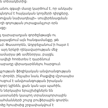
յան տեսակետից։
ու զգալի մասը կարծում է, որ անկախ
դում է հայկական կողմերի դիրքերը,
ոսովյան նախադեպի» սուվերենացման
գոյության յուրաքանչյուր օրն
ացը։
լ ղարաբաղյան գործընթացն ու
կայացնում այն հանգամանքը, թե
։ Փաստորեն, Ադրբեջանում ի հայտ է
այդ երկրի ղեկավարության մեջ
համարյա թե ամենօրյա, բայցև
ավելի հոռետես է դարձնում
բաղը վերադարձնելու հարցում։
կչության ֆիզիկական անվտանգության
րի փորձի, ինչպես նաև Բաքվից մշտապես
ուզում է անվտանգության իրական
որ) կլինեն, քան կան այս պահին,
 ներկայիս երաշխիքներն են
յաստանին կապող տրանսպորտային
ահմանների շուրջ բուֆերային գոտին։
ը հյուսիսից շրջափակվում է