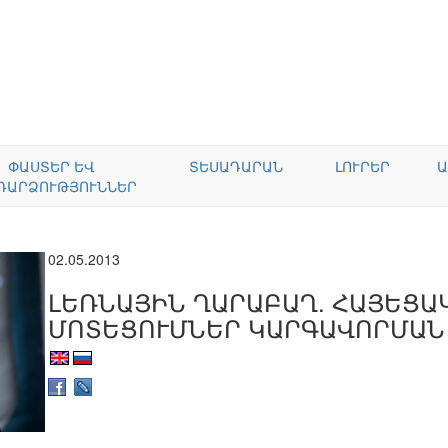
ՓԱՍՏԵՐ ԵՎ
ՏԵՍԱԴԱՐԱՆ
ԼՈՒՐԵՐ
Ա
ԴԱՐՁՈՒԹՅՈՒՆՆԵՐ
02.05.2013
ԼԵՌՆԱՅԻՆ ՂԱՐԱԲԱՂ. ՀԱՅԵՑԱ
ՄՈՏԵՑՈՒՄՆԵՐ ԿԱՐԳԱՎՈՐՄԱՆ