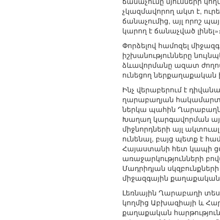
ճանաչումը մյուսների կո
չկազմավորող ակտ է, ուրե
ճանաչումից, այլ որոշ պա
կարող է ճանաչված լինել»
Փորձելով համոզել միջազգ
իշխանությունները նույն
ձևավորմանը ազատ ժողովր
ունեցող ներքաղաքական 
Ինչ վերաբերում է դիվան
ղարաբաղյան հակամարտու
ներկա պահին Ղարաբաղն Ա
Խաղաղ կարգավորման այժ
միջնորդների այլ ակտուա
ունենալ, բայց պետք է հ
Հայաստանի հետ կապի ցամ
առաջարկությունների բովա
Մադրիդյան սկզբունքներ
միջազգային քաղաքական
Լեռնային Ղարաբաղի տես
կողմից Աբխազիայի և Հար
քաղաքական հարթություն