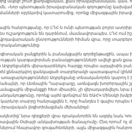
ղմից ավելի շուտ քաղաքական, քան իրավաբանական, կամ, 
մն, «նոր պետության իրավաբանական գոյությունը կախված է
յմանների օբյեկտիվ կատարումից, որոնք միջազգային իրավո
։
ային հանրությանը, որ ԼՂՀ-ն ունի պետության բոլոր ատր
պես ուշադրություն են դարձնում, մասնավորապես, ԼՂՀ-ում
դավարական ընտրությունների հիման վրա, որը տարբերվու
իրականությունից։
ագիտական ջանքերին և բանակցային գործընթացին, ապա իր
թյան կարգավորման բանակցությունների ավելի քան քսան 
դրբեջանին վերադարձնելու հարցը որպես այդպիսին բանա
մ քննարկվող ցանկացած տարբերակի պարագայում (լինեն 
լ առաջարկություններ) Ադրբեջանը տեսականորեն կարող է 
ամաձայնի, որ Լեռնային Ղարաբաղը, առնվազն խորհրդային 
աքային միջանցքի հետ միասին, չի վերադարձվելու նրա ի
նդակությունը, որոնք այժմ գտնվում են ԵԱՀԿ Մինսկի խմբ
ի կարևոր տարրը հանրաքվեն է, որը հանդես է գալիս որպ
-իրավական լեգիտիմացման մեխանիզմ։
ակետից՝ նրա դիրքերի վրա դրականորեն են ազդել նաև Կ
ավային Օսիայի անկախության ճանաչումը։ Ընդ որում՝ ո
ներում հնարավոր զուգահեռների, այլև միջազգային հան