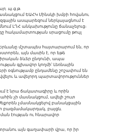
, պ.գ.թ.
մասնակցում ԵԱՀԿ Մինսկի խմբի հովանու
զգային ասպարեզում ներկայացնում է
մնում ԼՂՀ անկախությունը ճանաչելուց։
ը հակամարտության սրացումը թույլ
 Երևանը մշտապես հայտարարում են, որ
որեն, այն մասին է, որ եթե
 իրական ձևեր ընդունի, ապա
թյան գլխավոր կողմի՝ Լեռնային
րի օգնությամբ ընդամենը շոշափում են
վվելու և ավելորդ պարտավորություններ
ւմ է նրա ճակատագիրը և որին
հին չի մասնակցում, ավելի շուտ
ժեքորեն չմասնակցելով բանակցային
տ բազմամակարդակ, բայցև
ան էության ու հնարավոր
տրանու այն գաղափարի վրա, որ իր