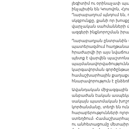
լեգիտիմ ու օրինաչափ պ
ինչպիսին են Կոսովոն, Հյո
Ղարաբաղում պնդում են,
սկզբունքը, քանի որ խո
վարչական սահմանների մա
ազգերի ինքնորոշման իրա
Ղարաբաղյան ընտրանին վկ
պատերազմում հաղթանակա
հրաժարվի իր այս նվաճո
պետք է վարվեն պաշտոնա
պայմանավորվածություններ
կարգավորման գործընթաց
համաշխարհային քաղաքակա
հնարավորություն է ընձե
Ավանդական միջազգային
անբաժան էական ասպեկտնե
սակայն պատմական խոշոր 
կործանմանը, տեղի են ու
հարաբերությունների ոլ
ստեղծում։ Համաշխարհայ
ու անհետացումը մետաիրա