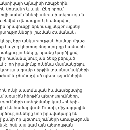
ակտիկայի այնպիսի դեպքերին,
 Սուդանը և այլն։ Ընդ որում՝
առվի սահմանների անխախտելիության
ն ռեժիմի վերապրուկ համարվող
 իրավունքի երկու այլ սկզբունքներ՝
րտությունների լուծման ժամանակ։
նակներ, երբ անկախության համար մղած
 հաջող կերտող ժողովուրդը կամովին
կցությունները, նրանց կարծիքով,
ր համաձայնության ձեռք բերված
ւմ է, որ իրավունք ունենա մասնակցելու
ակտուալացումը վերջին տասնամյակների
աժամ և չճանաչված պետություններին
դիրն ունի պատմական համատեքստից
մ առաջին հերթին պետությունները,
ւթյունների ստեղծմանը կամ «հների»
ն են համարվում։ Ուստի, միջազգային
րձությունները նոր իրավակարգ են
 քանի որ պետությունների առաջացումն
չէ, իսկ այս կամ այն պետության