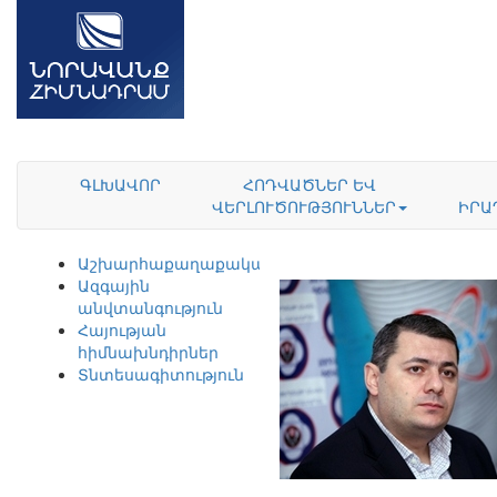
ԳԼԽԱՎՈՐ
ՀՈԴՎԱԾՆԵՐ ԵՎ
ՎԵՐԼՈՒԾՈՒԹՅՈՒՆՆԵՐ
ԻՐԱ
Աշխարհաքաղաքականություն
Ազգային
անվտանգություն
Հայության
հիմնախնդիրներ
Տնտեսագիտություն