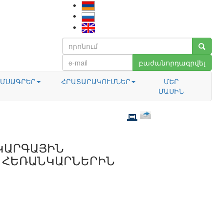
բաժանորդագրվել
ՄՍԱԳՐԵՐ
ՀՐԱՏԱՐԱԿՈՒՄՆԵՐ
ՄԵՐ
ՄԱՍԻՆ
ԿԱՐԳԱՅԻՆ
 ՀԵՌԱՆԿԱՐՆԵՐԻՆ