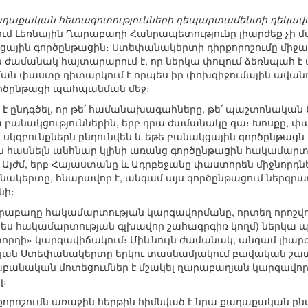
ղաքական հետազոտությունների դեպարտամենտի ղեկավար
յում Լեռնային Ղարաբաղի Հանրապետությունը լիարժեք չի 
ցային գործընթացին։ Ստեփանակերտի դիրքորոշումը միջա
 ժամանակ հայտարարում է, որ ներկա փուլում ձեռնպահ է 
ան փաստը դիտարկում է որպես իր փոխզիջումային ավանդ
ործընթացի պահպանման մեջ։
 է ընդգծել, որ թե՛ համանախագահները, թե՛ պաշտոնական
նակցություններին, երբ դրա ժամանակը գա։ Խոսքը, փաստ
կզբունքներն ընդունվեն և եթե բանակցային գործընթացն
հասնելն անհնար կլինի առանց գործընթացին հակամարտու
յժմ, երբ Հայաստանը և Ադրբեջանը փաստորեն միջնորդնե
նակերտը, հնարավոր է, անգամ այս գործընթացում ներգրա
նի։
րաբաղը հակամարտության կարգավորմանը, որտեղ որոշվո
ս հակամարտության գլխավոր շահագրգիռ կողմ) ներկա պա
որդի» կարգավիճակում։ Միևնույն ժամանակ, անգամ լիար
կան Ստեփանակերտը երկու տասնամյակում բավական շա
բանական մոտեցումներ է մշակել ղարաբաղյան կարգավորմ
լ։
քորոշումն առաջին հերթին հիմնված է նրա քաղաքական ըն