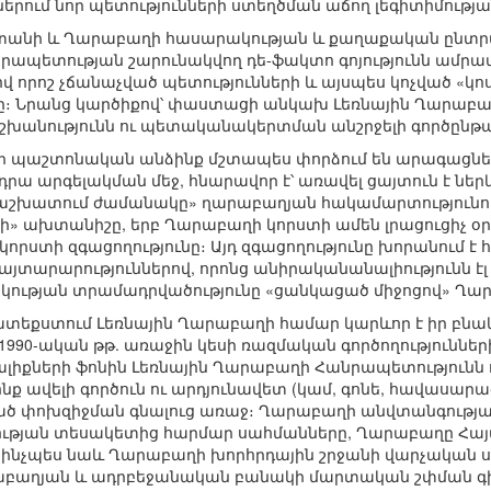
մներում նոր պետությունների ստեղծման աճող լեգիտիմութ
տանի և Ղարաբաղի հասարակության և քաղաքական ընտրան
ապետության շարունակվող դե-ֆակտո գոյությունն ամրապն
վ որոշ չճանաչված պետությունների և այսպես կոչված «կ
։ Նրանց կարծիքով՝ փաստացի անկախ Լեռնային Ղարաբաղի 
իշխանությունն ու պետականակերտման անշրջելի գործընթ
նի պաշտոնական անձինք մշտապես փորձում են արագացնե
րա արգելակման մեջ, հնարավոր է՝ առավել ցայտուն է ներ
 «աշխատում ժամանակը» ղարաբաղյան հակամարտությունում
ի» ախտանիշը, երբ Ղարաբաղի կորստի ամեն լրացուցիչ օր 
որստի զգացողությունը։ Այդ զգացողությունը խորանում է 
այտարարություններով, որոնց անիրականանալիությունն էլ 
ւթյան տրամադրվածությունը «ցանկացած միջոցով» Ղարա
ատեքստում Լեռնային Ղարաբաղի համար կարևոր է իր բնա
1990-ական թթ. առաջին կեսի ռազմական գործողություննե
լիքների ֆոնին Լեռնային Ղարաբաղի Հանրապետությունն 
ք ավելի գործուն ու արդյունավետ (կամ, գոնե, հավասարազ
ծ փոխզիջման գնալուց առաջ։ Ղարաբաղի անվտանգության
թյան տեսակետից հարմար սահմանները, Ղարաբաղը Հա
, ինչպես նաև Ղարաբաղի խորհրդային շրջանի վարչական ս
աբաղյան և ադրբեջանական բանակի մարտական շփման գիծ