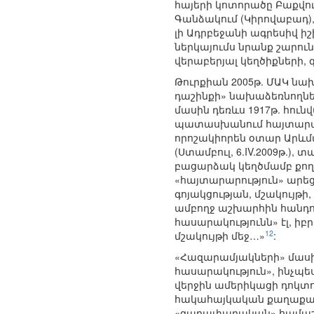
հայերի կոտորածը Բաքվում
Գանձակում (Կիրովաբադ),
լի Ադրբեջանի ագրեսիվ ի
ներկայումս նրանք շարո
վերաբերյալ կեղծիքների
Թուրքիան 2005թ. ՄԱԿ ն
դաշինքի» նախաձեռնողնե
մասին դեռևս 1917թ. հու
պատասխանում հայտարարել
որոշակիորեն օտար Արև
(Ստամբուլ, 6.IV.2009թ.)
բացարձակ կեղծմամբ քող
«հայտարարություն» արեց:
գոյակցության, մշակույթի
ամբողջ աշխարհին հանդու
հասարակությունն» էլ, ի
12
մշակույթի մեջ…»
:
«Հազարամյակների» մասի
հասարակություն», ինչպես 
վերջին ամերիկացի դոկտո
հակահայկական քաղաքակ
«գաղափարական» համաշխա