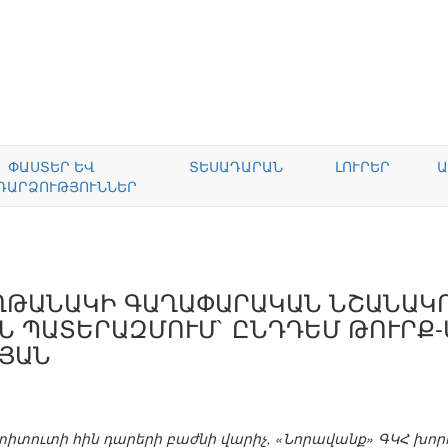
ՓԱՍՏԵՐ ԵՎ
ՏԵՍԱԴԱՐԱՆ
ԼՈՒՐԵՐ
Ա
ԴԱՐՁՈՒԹՅՈՒՆՆԵՐ
ՂԹԱՆԱԿԻ ԳԱՂԱՓԱՐԱԿԱՆ ՆՇԱՆԱԿ
Ն ՊԱՏԵՐԱԶՄՈՒՄ` ԸՆԴԴԵՄ ԹՈՒՐՔ
ՅԱՆ
իտուտի հին դարերի բաժնի վարիչ, «Նորավանք» ԳԿՀ խորհ