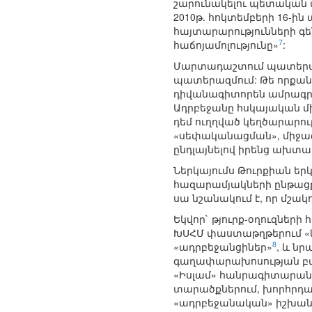
շարունակելու պետական 
2010թ. հոկտեմբերի 16-ի
հայտարարությունների գեն
7
հաճոյամոլությունը»
:
Մարտադաշտում պատերազմ
պատերազմում: Թե որքան
դիվանագիտորեն ամրագրե
Ադրբեջանը հսկայական մ
դեմ ուղղված կեղծարարո
«սեփականացման», միջազ
ընդլայնելով իրենց ախտա
Ներկայումս Թուրքիան եր
հազարամյակների ընթացք
սա նշանակում է, որ մշա
Եկվոր` թյուրք-օղուզներ
ԽՍՀՄ փաստաթղթերում «կո
8
«ադրբեջանցիներ»
, և ն
գաղափարախոսության բաղ
«Իսլամ» հանրագիտարան
տարածքներում, խորհրդա
«ադրբեջանական» իշխանու