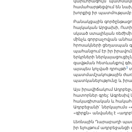
կարևորագույն` պատմական
համահարթեցվում են նախ
խորքից իր պատմությամբ 
Բանակցային գործընթացու
հայկական Արցախի, Ուտ
սկսած ստալինյան ռեժիմի
մինչև գորբաչովյան անհ
հրոսակների ցեղասպան գ
պահանջում էր իր իրավո
երկրների ներկայացուցի
զավթման հետևանքով գծվ
3
այսպես կոչված դրույթի
տ
պատմամշակութային ժառ
պատկանելությունը և իրա
Այս իրավիճակում Ադրբեջ
հատորներ գրել: Ագրեսիվ
հակագիտական և հակահայ
Ադրբեջանի` ներկայումս 
«գիրքն» անվանել է «ադ
Լեռնային Ղարաբաղի պատմ
իր ելույթում ադրբեջանց