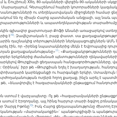
 և Շուշիում) XXդ. 80-ականների վերջին-90-ականների սկզ
 Մարաղայում, Գետաշենում հայերի կոտորածների կազմակ
շխանությունների ու տեղեկատվական միջոցների համար ցնց
ւնակում են ոչ միայն Հայոց պատմական անցյալի, այլ նա
, զրպարտությունների և ապատեղեկատվության տարածումը
ախկին գլխավոր քարտուղար Քոֆի Անանի առաջարկով ստեղ
10
րից է
: Զավեշտական է, բայց փաստ. սա քաղաքակրթությու
նվարին դաշնակից տերությունների ներկայացուցիչներն ԱՄՆ
 էին, որ «իրենց նպատակներից մեկն է Եվրոպայից դուրս 
11
մտյան քաղաքականությանը»
: «Քաղաքակրթությունների դ
, տարբեր երկրներից ժամանած պետությունների ղեկավարներ
արկելով Թուրքիայի ցեղասպան հանցագործությունները, վ
 Օրինակ` իբր թե «Թուրքիան եղել է խաղաղության, հանդո
, փոխադարձ կարեկցանքի ու հարգանքի երկիր, Ստամբուլն է
րժողականության ուղերձ հղող քաղաք, ինչն արել է պատմու
բր թե, «ձևավորվել է հազարամյակների ընթացքում հանդուր
ն ստում է վարչապետը։ Ոչ թե «հազարամյակների ընթացքո
ասում է Էրդողանը, այլ հինգ հարյուր տարի ձգվող բռնակալու
13
ր Չարլզ Իթոնը
: Իսկ Հայոց ցեղասպանությունը ժխտող Է
անության «մարտակառքին»` պանթուրքիզմի և պանթուրա
րհայնացման միջոցով, լծել «Քաղաքակրթությունների դաշ