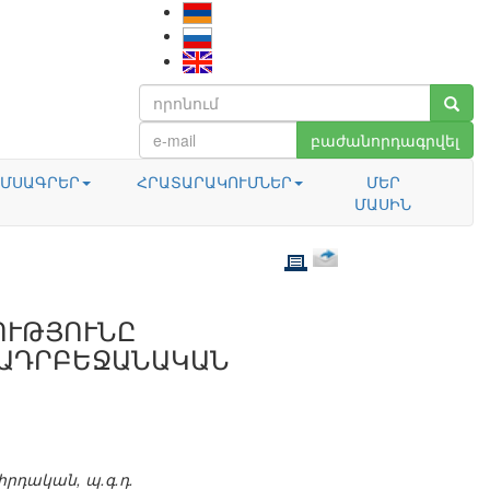
բաժանորդագրվել
ՄՍԱԳՐԵՐ
ՀՐԱՏԱՐԱԿՈՒՄՆԵՐ
ՄԵՐ
ՄԱՍԻՆ
ՈՒԹՅՈՒՆԸ
-ԱԴՐԲԵՋԱՆԱԿԱՆ
րդական, պ.գ.դ.