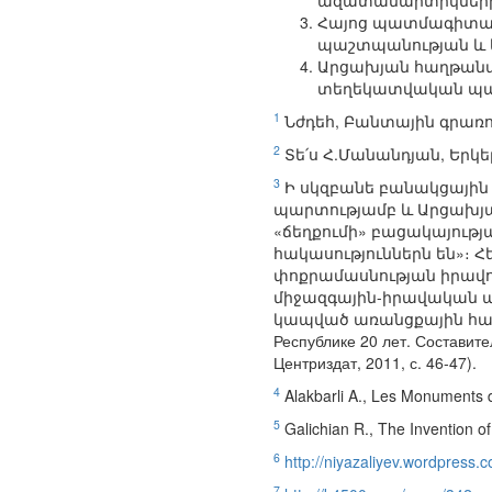
ազատամարտիկների 
Հայոց պատմագիտակա
պաշտպանության և 
Արցախյան հաղթանա
տեղեկատվական պատ
1
Նժդեհ, Բանտային գրառում
2
Տե՛ս Հ.Մանանդյան, Երկեր, 
3
Ի սկզբանե բանակցային
պարտությամբ և Արցախյ
«ճեղքումի» բացակայությ
հակասություններն են»։ 
փոքրամասնության իրավո
միջազգային-իրավական պ
կապված առանցքային հարց
Республике 20 лет. Составите
Центриздат, 2011, с. 46-47).
4
Alakbarli A., Les Monuments d
5
Galichian R., The Invention of
6
http://niyazaliyev.wordpress.
7