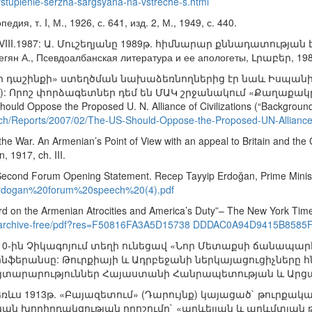
stuplenie-serzha-sargsyana-na-vstreche-s.html
я, т. I, М., 1926, с. 641, изд. 2, М., 1949, с. 440.
VIII.1987: Ա. Մուշեղյանը 1989թ. հիմնարար քննադատության
., Псевдоалбанская литература и ее апологеты, Լրաբեր, 1989,
ի դաշինքի» ստեղծման նախաձեռնողներից էր նաև Իսպան
): Որոշ փորձագետներ դեմ են ՄԱԿ շրջանակում «Քաղաքակ
hould Oppose the Proposed U. N. Alliance of Civilizations (“Backgroun
rch/Reports/2007/02/The-US-Should-Oppose-the-Proposed-UN-Alliance-o
he War. An Armenian’s Point of View with an appeal to Britain and th
, 1917, ch. III.
s Second Forum Opening Statement. Recep Tayyip Erdoğan, Prime Ministe
/erdogan%20forum%20speech%20(4).pdf
ord on the Armenian Atrocities and America’s Duty”– The New York Ti
em/archive-free/pdf?res=F50816FA3A5D15738 DDDAC0A94D9415B8585
ի 10-ին Չիկագոյում տեղի ունեցավ «Նոր Մետաքսի ճանապ
ոնֆերանսը: Թուրքիայի և Ադրբեջանի ներկայացուցիչները 
այտարարություններ Հայաստանի Հանրապետության և Ար
դեռևս 1913թ. «Բայազետում» (Դարույնք) կայացած` թուրքա
 խորհրդակցության որոշումը` «արևելյան և արևմտյան թո