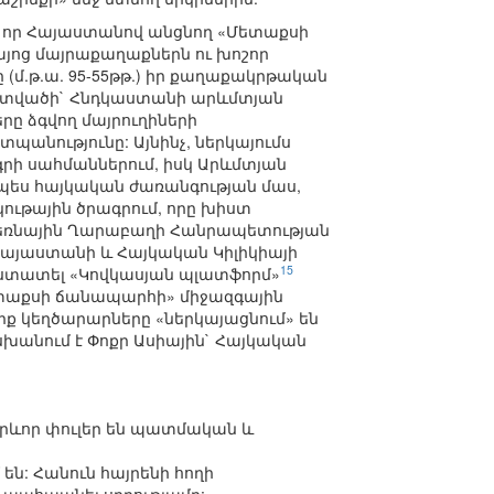
է, որ Հայաստանով անցնող «Մետաքսի
այոց մայրաքաղաքներն ու խոշոր
 (մ.թ.ա. 95-55թթ.) իր քաղաքակրթական
հատվածի` Հնդկաստանի արևմտյան
ը ձգվող մայրուղիների
նությունը: Այնինչ, ներկայումս
րի սահմաններում, իսկ Արևմտյան
պես հայկական ժառանգության մաս,
ւթային ծրագրում, որը խիստ
Լեռնային Ղարաբաղի Հանրապետության
 Հայաստանի և Հայկական Կիլիկիայի
15
աստատել «Կովկասյան պլատֆորմ»
ետաքսի ճանապարհի» միջազգային
ք կեղծարարները «ներկայացնում» են
խանում է Փոքր Ասիային` Հայկական
րևոր փուլեր են պատմական և
ն: Հանուն հայրենի հողի