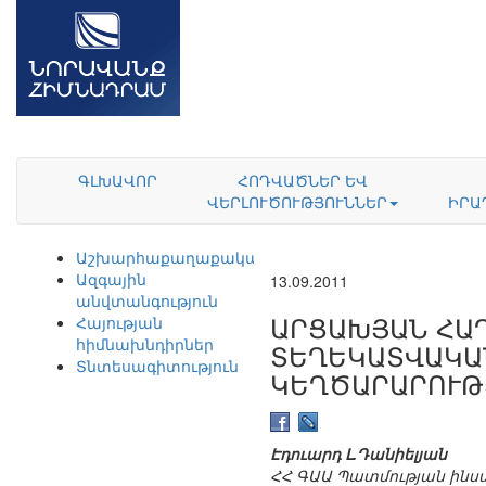
ԳԼԽԱՎՈՐ
ՀՈԴՎԱԾՆԵՐ ԵՎ
ՎԵՐԼՈՒԾՈՒԹՅՈՒՆՆԵՐ
ԻՐԱ
Աշխարհաքաղաքականություն
Ազգային
13.09.2011
անվտանգություն
ԱՐՑԱԽՅԱՆ ՀԱ
Հայության
հիմնախնդիրներ
ՏԵՂԵԿԱՏՎԱԿԱ
Տնտեսագիտություն
ԿԵՂԾԱՐԱՐՈՒԹ
Էդուարդ Լ.Դանիելյան
ՀՀ ԳԱԱ Պատմության ինստ