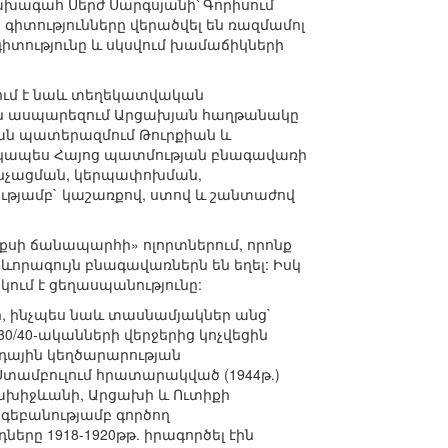
ախագահ Սերժ Սարգսյանի՝ Գորիսում
գիտությունները վերածվել են ռազմամոլ
գիտությունը և սկսվում խամաճիկների
ում է նաև տեղեկատվական
ին ասպարեզում Արցախյան հաղթանակը
ան պատերազմում Թուրքիան և
տկապես Հայոց պատմության բնագավառի
չնչացման, կերպափոխման,
թյամբ` կաշառքով, ստով և շանտաժով
քսի ճանապարհի» ոլորտներում, որոնք
որագույն բնագավառներն են եղել: Իսկ
կում է ցեղասպանությունը:
բի, ինչպես նաև տասնամյակներ անց`
0/40-ականների վերջերից կոչվեցին
րդային կեղծարարության
տամբուլում հրատարակված (1944թ.)
Նախիջևանի, Արցախի և Ուտիքի
գեբանությամբ գործող
րը 1918-1920թթ. իրագործել էին