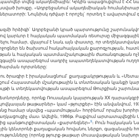
պատվեր տվեց ակադեմիային: Կրկին ապացուցվում է ՀՀ ն
ն ասված խոսքը. «Ադրբեջանում ակադեմիական հումանիտար 
երատորի: Նույնիսկ դժվար է որոշել` որտեղ է ավարտվում 
ի հրձիգի` Ադրբեջանի կրած պարտությունը շարունակվ
ով կարևոր է հայկական պատմական ռեսուրսը միջազգայ
լու համար, վկայում է նաև այն փաստը, որ տեղեկատվակ
իջոցներ են ծախսում հակահայկական քարոզչության, հա
ւթյան և հայկական պատմամշակութային ժառանգության ո
գային ասպարեզում սադրիչ ապատեղեկատվության ուղղու
հարման ոլորտները:
կու ծրագիր է իրականացնում` քաղաքակրթության և «Մետա
ում Հայաստանի մշակութային և տնտեսական կյանքի կարև
կույթի և տեղեկատվության ասպարեզում Թուրքիան շարունա
ի հետնորդները, որոնք Ռուսական կայսրության XX դարասկզ
վկասյան թաթարներ» կամ «թյուրքեր» էին անվանվում, 193
րանց համար սկսվեց «պատմության» հորինում՝ որպես խորհ
կացուցիչ մաս։ Ավելին, 1986թ. Բաքվում արտատպվեցին Ս
9
ից պանթուրքիստական «քարտեզներ»
։ Բուն հայկական 
յին կենտրոնի քաղաքական հովանու ներքո, գազանային հո
թյունները (որոնց թյուրք-թաթար մուսավաթական նախորդնե