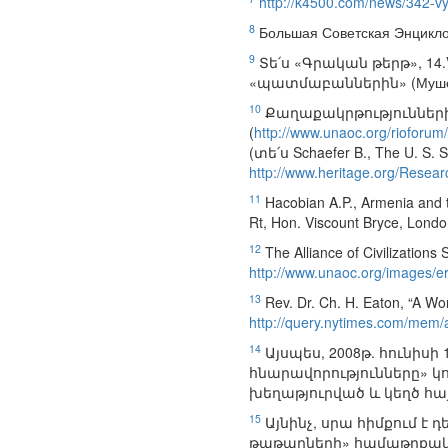
http://k4500.com/news/342-vy
8
Большая Советская Энциклопеди
9
Տե՛ս «Գրական թերթ», 14.
«պատմաբաններին» (Мушегян А
10
Քաղաքակրթություններ
(
http://www.unaoc.org/rioforum/
(տե՛ս Schaefer B., The U. S. S
http://www.heritage.org/Resea
11
Hacobian A.P., Armenia and t
Rt, Hon. Viscount Bryce, London
12
The Alliance of Civilization
http://www.unaoc.org/images
13
Rev. Dr. Ch. H. Eaton, “A W
http://query.nytimes.com/m
14
Այսպես, 2008թ. հունիս
հնարավորությունները» կ
խեղաթյուրված և կեղծ հ
15
Այնինչ, սրա հիմքում է 
թաթարների» համաթրքական