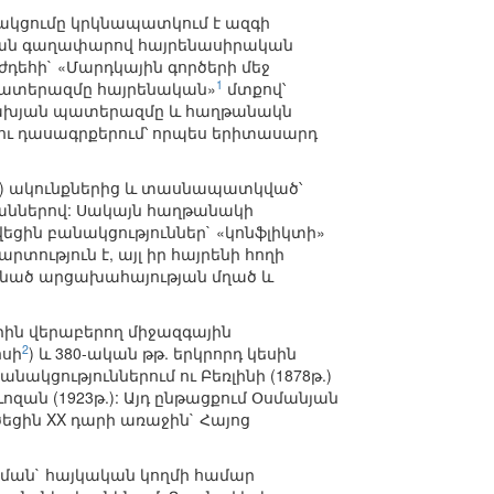
ակցումը կրկնապատկում է ազգի
ման գաղափարով հայրենասիրական
դեհի` «Մարդկային գործերի մեջ
1
 պատերազմը հայրենական»
մտքով՝
րցախյան պատերազմը և հաղթանակն
ու դասագրքերում՝ որպես երիտասարդ
մ2) ակունքներից և տասնապատկված՝
ններով: Սակայն հաղթանակի
եցին բանակցություններ` «կոնֆլիկտի»
ություն է, այլ իր հայրենի հողի
գնած արցախահայության մղած և
րին վերաբերող միջազգային
2
ոսի
) և 380-ական թթ. երկրորդ կեսին
կցություններում ու Բեռլինի (1878թ.)
զան (1923թ.): Այդ ընթացքում Օսմանյան
եցին XX դարի առաջին` Հայոց
ման` հայկական կողմի համար