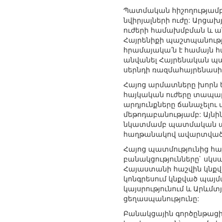
Պատմական հիշողությամբ
նվիրյալների ուժը: Ար
ուժերի համախմբման և ան
Հայրենիքի պաշտպանությ
հրամայակա՛ն է համայն 
անվանել Հայրենական պա
սերնդի ռազմահայրենասի
Հայոց արմատները խորն 
հայկական ուժերը տապա
արդյունքները ճանաչելու
մեթոդաբանությամբ: Այնին
նկատմամբ պատմական ար
հաղթանակով ավարտված
Հայոց պատմությունից հա
բանակցությունները` սկսա
Հայաստանի հաշվին կնքվա
կոնգրեսում կնքված պայմ
կայսրությունում և Արևմ
ցեղասպանությունը:
Բանակցային գործընթացի