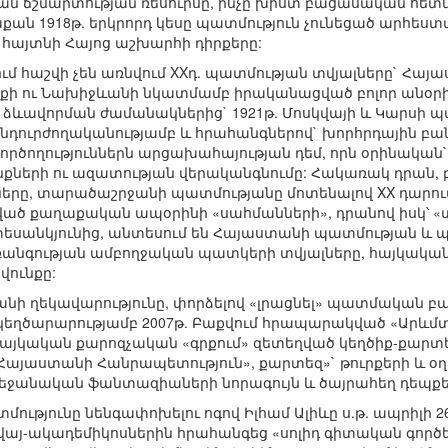
 ճշմարտության ռեսուրսը, ինչը խիստ բացասական հետևան
քան 1918թ. երկրորդ կեսը պատմություն չունեցած արհես
հայտնի Հայոց աշխարհի դիրքերը:
մ հաշվի չեն առնվում XXդ. պատմության տվյալները` Հայ
իքի ու Նախիջևանի նկատմամբ իրականացված բոլոր անօ
 ձևավորման ժամանակներից` 1921թ. Մոսկվայի և Կարսի պա
անդուրժողականությամբ և հրահանգներով` խորհրդային 
ործողություններն արցախահայության դեմ, որն օրինակ
ւնքների ու ազատության վերականգնումը: Հակառակ դրան
չները, տարածաշրջանի պատմությանը մոտենալով XX դարո
ած քաղաքական ապօրինի «սահմանների», դրանով իսկ՝ 
եսանկյունից, անտեսում են Հայաստանի պատմության և
անգության ամբողջական պատկերի տվյալները, հայկակ
վունքը:
անի ղեկավարությունը, փորձելով «լրացնել» պատմական բ
 կեղծարարությամբ 2007թ. Բաքվում հրապարակված «Արևմ
կական քարոզչական «գրքում» զետեղված կեղծիք-քարտե
«Հայաստանի Հանրապետություն», քարտեզ»` թուրքերի և օղ
րբեջանական ֆանտազիաների նորագույն և ծայրահեղ դեպքե
ությունը նենգափոխելու ոգով Իլհամ Ալիևը ս.թ. ապրիլի 2
ի վայ-ակադեմիկոսներին հրահանգեց «սոլիդ գիտական գործե