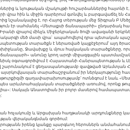
երից և նյութական մշակույթի հուշարձաններից հայտնի 
ի վրա հին և միջին դարերում գտնվել և բարգավաճել են Հ
ց նշանակալից է, որ Հայոց տերության մեջ Տիգրան Բ Մեծը
ություն էր սահմանել «Մետաքսի ճանապարհի» ընդարձակ 
րանի վրայով մինչև Միջերկրական ծովի ավազանի երկրներ
արգի մեծ մասի վրա` ապահովելով դրա պետական պաշտպա
պետության տարածքն է ներառված կայքէջերում՝ այդ ծրագ
խիջևանը, Ջավախքը և մյուս հայկական տարածքները, որ
ճանապարհ» անունը կրող արդի միջազգային պատմամշակո
յնիսկ օգտագործվում է Հայաստանի Հանրապետության և 
քով շարունակում է ցեղասպանությամբ զավթված Արևմտյան
վ այսրկովկասյան տարածաշրջանում իր ներկայությունը հ
թուրքիզմի գաղափարախոսությամբ՝ ոտնձգում է նաև «Մ
ես արևմտահայկական տարածքների առումով, որոնք թուր
լիա»: Սակայն Անատոլիան իր բոլոր մասերով համապատաս
:
ն հռչակումը և Արցախյան հաղթանակի արդյունքները կա
թյան վերականգնման գործում:
ությանն իրենց կյանքը պարգևող հերոսներն անմահանում ե