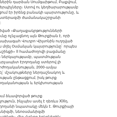
բներին դարձան Սումգաիթում, Բաքվում,
երպիչները։ Ստով ու կեղծարարությամբ
ում էր իրենց բանակի պարտությունը, և
և պատերազմի ժամանակաշրջանի
:
ծված «Քաղաքակրթությունների
նը ոչնչացնող այն Թուրքիան է, որի
 նախագահ Վուդրո Վիլսոնին ուղղված
մղել Օսմանյան կայսրությունը` որպես
աշինքի» II համաժողովի բացմանը
ի ներկայությամբ, պատմության
արչապետ Էրդողանը ստերով լի
ւրժողականության, 2000-ամյա
լ` մշակույթները ներդաշնակող և
թյան ընթացքում, իսկ թուրք
ժողականության և երկխոսության
ւմ ձևավորված թուրք
թյուն, ինչպես ասել է դեռևս XIXդ.
րդողանի նպատակը մեկն է. Թուրքիայի
նիզմի, նեոօսմանիզմի
ինքի» մեջ մտնող երկրներին: