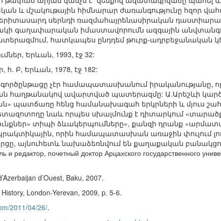
թափած արյան կանչն է` զենքով ազատագրվածը պահել և 
ն և մշակութային հիմնարար ժառանգությունը հզոր վահա
երիտասարդ սերնդի ռազմահայրենասիրական դաստիարակո
կի գաղափարական իմաստավորումն ազգային անվտանգու
երազմում, հատկապես ընդդեմ թուրք-ադրբեջանական կե
ներ, Երևան, 1993, էջ 32:
հ. Բ, Երևան, 1978, էջ 182:
 գործընթացը չէր համապատասխանում իրականությանը, որ
ան հաղթանակով ավարտված պատերազմը: Ա.Արեշևի կարծ
ան» պատճառը հենց համանախագահ երկրների և մյուս շահա
Հետազոտողը նաև որպես սխալմունք է դիտարկում «տարած
ւնքներ» տիպի ձևակերպումները», քանզի դրանք «արմատ
րակտիկային, որին համապատասխան առաջին փուլում լո
ը, այնուհետև նախաձեռնվում են քաղաքական բանակցությո
ль и редактор, почетный доктор Арцахского государственного униве
’Azerbaijan d’Ouest, Baku, 2007.
 History, London-Yerevan, 2009, p. 5-6.
com/2011/04/26/
.