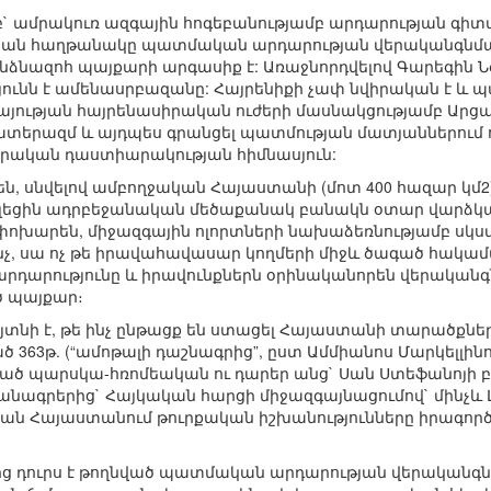
` ամրակուռ ազգային հոգեբանությամբ արդարության գիտ
ցախյան հաղթանակը պատմական արդարության վերականգն
ձնազոհ պայքարի արգասիք է: Առաջնորդվելով Գարեգին Նժ
ունն է ամենասրբազանը: Հայրենիքի չափ նվիրական է և
հայության հայրենասիրական ուժերի մասնակցությամբ Ա
տերազմ և այդպես գրանցել պատմության մատյաններում 
րական դաստիարակության հիմնասյուն:
են, սնվելով ամբողջական Հայաստանի (մոտ 400 հազար կ
լեցին ադրբեջանական մեծաքանակ բանակն օտար վարձկա
 փոխարեն, միջազգային ոլորտների նախաձեռնությամբ սկսվ
չ, սա ոչ թե իրավահավասար կողմերի միջև ծագած հակամարտ
դարությունը և իրավունքներն օրինականորեն վերական
 պայքար։
յտնի է, թե ինչ ընթացք են ստացել Հայաստանի տարածքնե
ծ 363թ. (“ամոթալի դաշնագրից”, ըստ Ամմիանոս Մարկելլին
ծ պարսկա-հռոմեական ու դարեր անց` Սան Ստեֆանոյի բանա
անագրերից` Հայկական հարցի միջազգայնացումով` մինչև Լո
տյան Հայաստանում թուրքական իշխանությունները իրագործ
ց դուրս է թողնված պատմական արդարության վերականգն