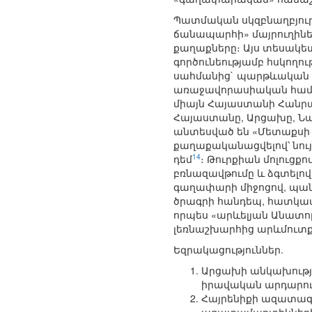
Պատմական սկզբնաղբյուրն
ճանապարհի» մայրուղիներ
քաղաքները։ Այս տեսակետի
գործունեությամբ հսկող
սահմանից` պարթևական Ի
առաջավորասիական համակ
միայն Հայաստանի Հանրա
Հայաստանը, Արցախը, Նա
անտեսված են «Մետաքսի 
քաղաքականացվելով՝ նու
14
դեմ
։ Թուրքիան մոլուց
բռնազավթումը և ձգտելո
գաղափարի միջոցով, պան
ծրագրի հանդեպ, հատկապ
որպես «արևելյան Անատո
լեռնաշխարհից արևմուտք
Եզրակացություններ.
Արցախի անկախությա
իրավական արդարու
Հայրենիքի ազատագր