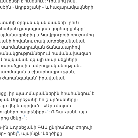
քներ է ունենում: Դրանով իսկ,
տածին «Ադրբեջանի» և հազարամյակների
աստանի օրգանական մասերի` բուն
րինական քաղաքական գործարքները`
յմանագրերից և Կավբյուրոյի որոշումից
բանակի հովանու տակ ադրբեջանական
ան` սահմանադրական ճանապարհով
, բանակցություններում համանախագահ
ւմ հայկական զգալի տարածքների
«տարածքային ամբողջականության»
 պատմական աշխարհագրության,
ան ժառանգական` իրավական
ացը, իր պատմաբաններին հրահանգում է
տյան Ադրբեջանի հուշարձանները»
զը վերնագրված է «Արևմտյան
4
ուզների հայրենիքը»
: Ռ.Գալչյանն այս
5
րից մեկը»
:
6-ին Ադրբեջանի ԳԱԱ ընդհանուր ժողովի
6
ր» գրել
, այսինքն՝ կեղծիքը