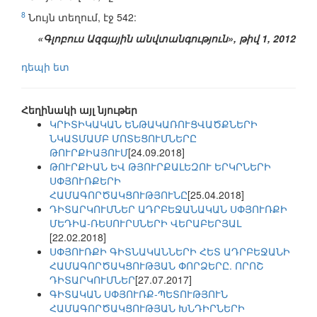
8
Նույն տեղում, էջ 542:
«Գլոբուս Ազգային անվտանգություն», թիվ 1, 2012
դեպի ետ
Հեղինակի այլ նյութեր
ԿՐԻՏԻԿԱԿԱՆ ԵՆԹԱԿԱՌՈՒՑՎԱԾՔՆԵՐԻ
ՆԿԱՏՄԱՄԲ ՄՈՏԵՑՈՒՄՆԵՐԸ
ԹՈՒՐՔԻԱՅՈՒՄ
[24.09.2018]
ԹՈՒՐՔԻԱՆ ԵՎ ԹՅՈՒՐՔԱԼԵԶՈՒ ԵՐԿՐՆԵՐԻ
ՍՓՅՈՒՌՔԵՐԻ
ՀԱՄԱԳՈՐԾԱԿՑՈՒԹՅՈՒՆԸ
[25.04.2018]
ԴԻՏԱՐԿՈՒՄՆԵՐ ԱԴՐԲԵՋԱՆԱԿԱՆ ՍՓՅՈՒՌՔԻ
ՄԵԴԻԱ-ՌԵՍՈՒՐՍՆԵՐԻ ՎԵՐԱԲԵՐՅԱԼ
[22.02.2018]
ՍՓՅՈՒՌՔԻ ԳԻՏՆԱԿԱՆՆԵՐԻ ՀԵՏ ԱԴՐԲԵՋԱՆԻ
ՀԱՄԱԳՈՐԾԱԿՑՈՒԹՅԱՆ ՓՈՐՁԵՐԸ. ՈՐՈՇ
ԴԻՏԱՐԿՈՒՄՆԵՐ
[27.07.2017]
ԳԻՏԱԿԱՆ ՍՓՅՈՒՌՔ-ՊԵՏՈՒԹՅՈՒՆ
ՀԱՄԱԳՈՐԾԱԿՑՈՒԹՅԱՆ ԽՆԴԻՐՆԵՐԻ