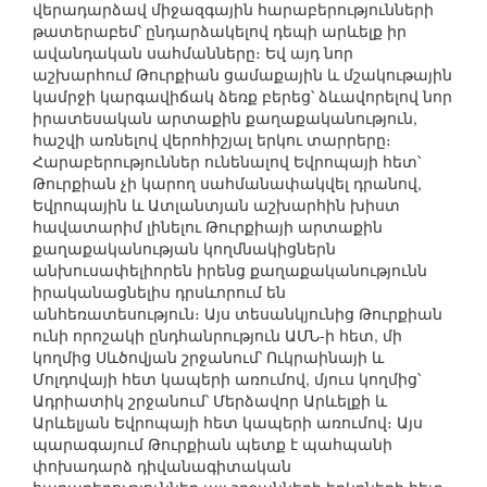
վերադարձավ միջազգային հարաբերությունների
թատերաբեմ՝ ընդարձակելով դեպի արևելք իր
ավանդական սահմանները։ Եվ այդ նոր
աշխարհում Թուրքիան ցամաքային և մշակութային
կամրջի կարգավիճակ ձեռք բերեց՝ ձևավորելով նոր
իրատեսական արտաքին քաղաքականություն,
հաշվի առնելով վերոհիշյալ երկու տարրերը։
Հարաբերություններ ունենալով Եվրոպայի հետ՝
Թուրքիան չի կարող սահմանափակվել դրանով,
Եվրոպային և Ատլանտյան աշխարհին խիստ
հավատարիմ լինելու Թուրքիայի արտաքին
քաղաքականության կողմնակիցներն
անխուսափելիորեն իրենց քաղաքականությունն
իրականացնելիս դրսևորում են
անհեռատեսություն։ Այս տեսանկյունից Թուրքիան
ունի որոշակի ընդհանրություն ԱՄՆ-ի հետ, մի
կողմից Սևծովյան շրջանում՝ Ուկրաինայի և
Մոլդովայի հետ կապերի առումով, մյուս կողմից՝
Ադրիատիկ շրջանում՝ Մերձավոր Արևելքի և
Արևելյան Եվրոպայի հետ կապերի առումով։ Այս
պարագայում Թուրքիան պետք է պահպանի
փոխադարձ դիվանագիտական