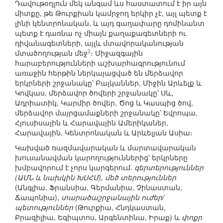
Դավութօղլուն մեկ անգամ ևս հաստատում է իր այն
միտքը, թե Թուրքիան կամրջող երկիր չէ, այլ պետք է
լինի կենտրոնական, և այդ գաղափարը դոմինանտ
պետք է դառնա ոչ միայն քաղաքագետների ու
դիվանագետների, այլև մտավորականության
2
մտածողության մեջ
։ Միջազգային
հարաբերությունների աշխարհագրությունում
առաջին հերթին ներկայացված են մերձավոր
երկրների շրջանակը՝ Բալկաններ, Միջին Արևելք և
Կովկաս, մերձավոր ծովերի շրջանակը՝ Սև,
Ադրիատիկ, Կարմիր ծովեր, Ծոց և Կասպից ծով,
մերձավոր մայրցամաքների շրջանակը՝ Եվրոպա,
Հյուսիսային և Հարավային Ամերիկաներ,
Հարավային, Կենտրոնական և Արևելյան Ասիա։
Կախված ռազմավարական և մարտավարական
խուսանավման կարողություններից՝ երկրները
խմբավորում է չորս կարգերում.
գերտերություններ
(ԱՄՆ և նախկին ԽՍՀՄ), մեծ տերություններ
(Անգլիա, Ֆրանսիա, Գերմանիա, Չինաստան,
Ճապոնիա),
տարածաշրջանային ուժեր/
պետություններ
(Թուրքիա, Հնդկաստան,
Բրազիլիա, Եգիպտոս, Արգենտինա, Իրաք) և
փոքր