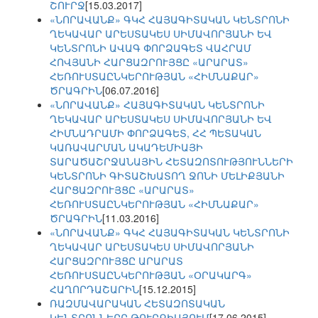
ՇՈՒՐՋ
[15.03.2017]
«ՆՈՐԱՎԱՆՔ» ԳԿՀ ՀԱՅԱԳԻՏԱԿԱՆ ԿԵՆՏՐՈՆԻ
ՂԵԿԱՎԱՐ ԱՐԵՍՏԱԿԵՍ ՍԻՄԱՎՈՐՅԱՆԻ ԵՎ
ԿԵՆՏՐՈՆԻ ԱՎԱԳ ՓՈՐՁԱԳԵՏ ՎԱՀՐԱՄ
ՀՈՎՅԱՆԻ ՀԱՐՑԱԶՐՈՒՅՑԸ «ԱՐԱՐԱՏ»
ՀԵՌՈՒՍՏԱԸՆԿԵՐՈՒԹՅԱՆ «ՀԻՄՆԱՔԱՐ»
ԾՐԱԳՐԻՆ
[06.07.2016]
«ՆՈՐԱՎԱՆՔ» ՀԱՅԱԳԻՏԱԿԱՆ ԿԵՆՏՐՈՆԻ
ՂԵԿԱՎԱՐ ԱՐԵՍՏԱԿԵՍ ՍԻՄԱՎՈՐՅԱՆԻ ԵՎ
ՀԻՄՆԱԴՐԱՄԻ ՓՈՐՁԱԳԵՏ, ՀՀ ՊԵՏԱԿԱՆ
ԿԱՌԱՎԱՐՄԱՆ ԱԿԱԴԵՄԻԱՅԻ
ՏԱՐԱԾԱՇՐՋԱՆԱՅԻՆ ՀԵՏԱԶՈՏՈՒԹՅՈՒՆՆԵՐԻ
ԿԵՆՏՐՈՆԻ ԳԻՏԱՇԽԱՏՈՂ ՋՈՆԻ ՄԵԼԻՔՅԱՆԻ
ՀԱՐՑԱԶՐՈՒՅՑԸ «ԱՐԱՐԱՏ»
ՀԵՌՈՒՍՏԱԸՆԿԵՐՈՒԹՅԱՆ «ՀԻՄՆԱՔԱՐ»
ԾՐԱԳՐԻՆ
[11.03.2016]
«ՆՈՐԱՎԱՆՔ» ԳԿՀ ՀԱՅԱԳԻՏԱԿԱՆ ԿԵՆՏՐՈՆԻ
ՂԵԿԱՎԱՐ ԱՐԵՍՏԱԿԵՍ ՍԻՄԱՎՈՐՅԱՆԻ
ՀԱՐՑԱԶՐՈՒՅՑԸ ԱՐԱՐԱՏ
ՀԵՌՈՒՍՏԱԸՆԿԵՐՈՒԹՅԱՆ «ՕՐԱԿԱՐԳ»
ՀԱՂՈՐԴԱՇԱՐԻՆ
[15.12.2015]
ՌԱԶՄԱՎԱՐԱԿԱՆ ՀԵՏԱԶՈՏԱԿԱՆ
ԿԵՆՏՐՈՆՆԵՐԸ ԹՈՒՐՔԻԱՅՈՒՄ
[17.06.2015]