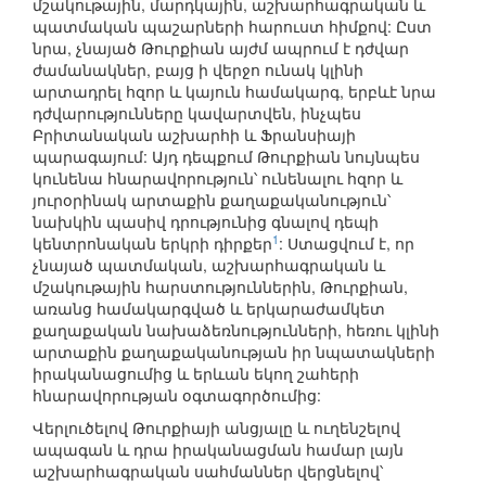
մշակութային, մարդկային, աշխարհագրական և
պատմական պաշարների հարուստ հիմքով: Ըստ
նրա, չնայած Թուրքիան այժմ ապրում է դժվար
ժամանակներ, բայց ի վերջո ունակ կլինի
արտադրել հզոր և կայուն համակարգ, երբևէ նրա
դժվարությունները կավարտվեն, ինչպես
Բրիտանական աշխարհի և Ֆրանսիայի
պարագայում: Այդ դեպքում Թուրքիան նույնպես
կունենա հնարավորություն՝ ունենալու հզոր և
յուրօրինակ արտաքին քաղաքականություն՝
նախկին պասիվ դրությունից գնալով դեպի
1
կենտրոնական երկրի դիրքեր
: Ստացվում է, որ
չնայած պատմական, աշխարհագրական և
մշակութային հարստություններին, Թուրքիան,
առանց համակարգված և երկարաժամկետ
քաղաքական նախաձեռնությունների, հեռու կլինի
արտաքին քաղաքականության իր նպատակների
իրականացումից և երևան եկող շահերի
հնարավորության օգտագործումից:
Վերլուծելով Թուրքիայի անցյալը և ուղենշելով
ապագան և դրա իրականացման համար լայն
աշխարհագրական սահմաններ վերցնելով՝