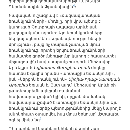
գործընկերոջ դերակատարություն, ինչպես
4
Գերմանիային և Ֆրանսիային
։
Բավական ուշագրավ է «ռազմավարական
եռանկյունիների» մոդելը, որի վրա պետք է
կառուցվի Թուրքիայի ապագա արևելյան
քաղաքականությունը։ Այդ եռանկյունիները
ներկայացնում են «եռյակ պետությունների
միություն», բայց ոչ տարանջատված մյուս
եռանկյունուց, որտեղ երկու եռանկյունիների
համատեղ գործունեությունը կարող է հաստատել
միջազգային հավասարակշռություն Մերձավոր
Արևելքում։
Եգիպտոս-Թուրքիա-Իրան
մոդելը
հանդես է գալիս որպես «արտաքին եռանկյունի»,
իսկ «ներքին եռանկյունին»
Սիրիա-Իրաք-Սաուդյան
Արաբիա
եռյակն է։ Ըստ այդմ՝ Մերձավոր Արևելքի
թատերաբեմն այնքան ժամանակ
հավասարակշռված կլինի, որքան ժամանակ
հավասարակշռված է արտաքին եռանկյունին։ Այս
եռանկյունում երեք պետություններից մեկը կարող է
անընդհատ օտարվել, իսկ մյուս երկուսը՝ մշտապես
5
օգնել միմյանց
:
Դիտարկելով եռանկյունիների վերոհիշյալ