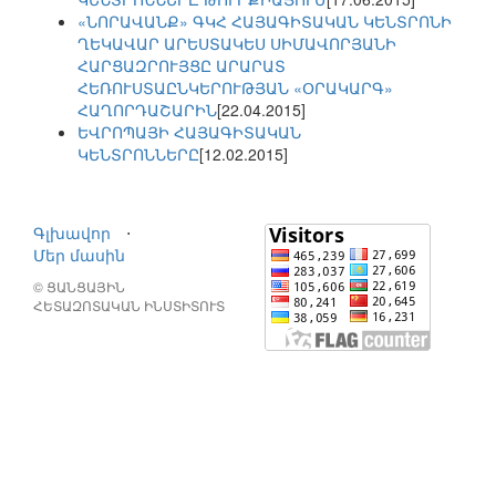
«ՆՈՐԱՎԱՆՔ» ԳԿՀ ՀԱՅԱԳԻՏԱԿԱՆ ԿԵՆՏՐՈՆԻ
ՂԵԿԱՎԱՐ ԱՐԵՍՏԱԿԵՍ ՍԻՄԱՎՈՐՅԱՆԻ
ՀԱՐՑԱԶՐՈՒՅՑԸ ԱՐԱՐԱՏ
ՀԵՌՈՒՍՏԱԸՆԿԵՐՈՒԹՅԱՆ «ՕՐԱԿԱՐԳ»
ՀԱՂՈՐԴԱՇԱՐԻՆ
[22.04.2015]
ԵՎՐՈՊԱՅԻ ՀԱՅԱԳԻՏԱԿԱՆ
ԿԵՆՏՐՈՆՆԵՐԸ
[12.02.2015]
Գլխավոր
⋅
Մեր մասին
© ՑԱՆՑԱՅԻՆ
ՀԵՏԱԶՈՏԱԿԱՆ ԻՆՍՏԻՏՈՒՏ