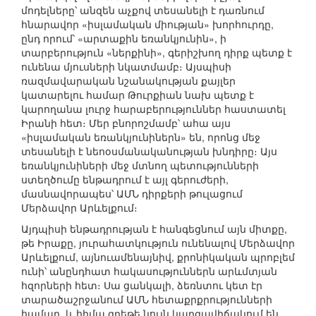
մոդելները՝ անզեն աչքով տեսանելի է դառնում
հնարավոր «իսլամական միության» խորհուրդը,
ընդ որում՝ «արտաքին եռանկյունին», ի
տարբերություն «ներքինի», գերիշխող դիրք պետք է
ունենա մյուսների նկատմամբ։ Այսպիսի
ռազմավարական նշանակության քայլեր
կատարելու համար Թուրքիան նախ պետք է
կարողանա լուրջ հարաբերություններ հաստատել
Իրանի հետ։ Մեր բնորոշմամբ՝ ահա այս
«իսլամական եռանկյունիներն» են, որոնց մեջ
տեսանելի է նեոօսմանականության խնդիրը։ Այս
եռանկյունիների մեջ մտնող պետությունների
ստեղծումը ենթադրում է այլ գերուժերի,
մասնավորապես՝ ԱՄՆ դիրքերի թուլացում
Մերձավոր Արևելքում։
Այդպիսի ենթադրության է հանգեցնում այն միտքը,
թե Իրաքը, յուրահատկություն ունենալով Մերձավոր
Արևելքում, այնուամենայնիվ, քրոնիկական պրոբլեմ
ունի՝ անընդհատ հակասություններն արևմտյան
հզորների հետ։ Սա ցանկալի, ձեռնտու կետ էր
տարածաշրջանում ԱՄՆ հետաքրքրությունների
համար, և հիմա գրեթե նույն կարգավիճակում են