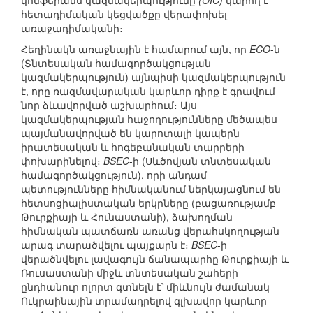
կոնֆերանս կազմակերպությունը
(OIC)
կարող է
հետադիմական կեցվածքը վերափոխել
առաջադիմականի։
Հեղինակն առաջնային է համարում այն, որ
ECO
-ն
(Տնտեսական համագործակցության
կազմակերպություն) այնպիսի կազմակերպություն
է, որը ռազմավարական կարևոր դիրք է գրավում
նոր ձևավորված աշխարհում։ Այս
կազմակերպության հաջողությունները մեծապես
պայմանավորված են կարոտալի կապերն
իրատեսական և հոգեբանական տարրերի
փոխարինելով։
BSEC
-ի (Սևծովյան տնտեսական
համագործակցություն), որի անդամ
պետությունները հիմնականում ներկայացնում են
հետսոցիալիստական երկրները (բացառությամբ
Թուրքիայի և Հունաստանի), ձախողման
հիմնական պատճառն առանց վերահսկողության
արագ տարածվելու պայքարն է։
BSEC
-ի
վերածնվելու լավագույն ճանապարհը Թուրքիայի և
Ռուսաստանի միջև տնտեսական շահերի
ընդհանուր ոլորտ գտնելն է՝ միևնույն ժամանակ
Ուկրաինային տրամադրելով գլխավոր կարևոր