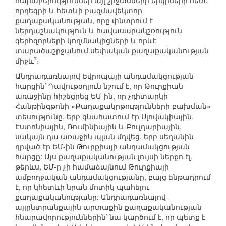
հարաբերություններ այլ շրջանների երկրների հետ,
որդեգրի և հետևի բազմավեկտոր
քաղաքականության, որը փնտրում է
ներդաշնակություն և հավասարակշռություն
գերհզորների կողմնակիցների և որևէ
տարածաշրջանում սեփական քաղաքականության
7
միջև
։
Անդրադառնալով Եվրոպայի անդամակցության
հարցին՝ Դավութօղլուն նշում է, որ Թուրքիան
առաջինը հիշեցրեց ԵՄ-ին, որ չդիտարկի
Հանթինգթոնի «Քաղաքակրթությունների բախման»
տեսությունը, երբ գնահատում էր Սլովակիային,
Էստոնիային, Ռումինիային և Բուլղարիային,
սակայն դա առաջին պլան մղվեց, երբ սեղանին
դրված էր ԵՄ-ին Թուրքիայի անդամակցության
հարցը: Այս քաղաքականության լույսի ներքո էլ,
թերևս, ԵՄ-ը չի համաձայնում Թուրքիայի
ամբողջական անդամակցությանը, բայց ենթադրում
է, որ կհետևի նրան մոտիկ պահելու
քաղաքականությանը: Անդրադառնալով
այլընտրանքային արտաքին քաղաքականության
հնարավորություններին՝ նա կարծում է, որ պետք է