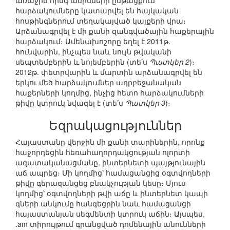
առաջին հինգ ամիսների ընթացքում
հարձակումները կատարվել են հայկական
հոսթինգներում տեղակայված կայքերի վրա։
Արձանագրվել է մի քանի զանգվածային հաքերային
հարձակում։ Ամենախոշորը եղել է 2011թ.
հունվարին, ինչպես նաև նույն թվականի
սեպտեմբերին և նոյեմբերին (տե՛ս
Պատկեր 2
)։
2012թ. փետրվարին և մարտին արձանագրվել են
երկու մեծ հարձակումներ ադրբեջանական
հաքերների կողմից, ինչից հետո հարձակումների
թիվը կտրուկ նվազել է (տե՛ս
Պատկեր 3
)։
Եզրակացություններ
Հայաստանը վերջին մի քանի տարիներին, որոնք
հաջորդեցին հեռահաղորդակցության ոլորտի
ազատականացմանը, ինտերնետի պայթյունային
աճ ապրեց։ Մի կողմից՝ համացանցից օգտվողների
թիվը գերազանցեց բնակչության կեսը։ Մյուս
կողմից՝ օգտվողների թվի աճը և ինտերնետ կապի
գների անկումը հանգեցրին նաև համացանցի
հայաստանյան սեգմենտի կտրուկ աճին։ Այսպես,
.am տիրույթում գրանցված դոմենային անունների