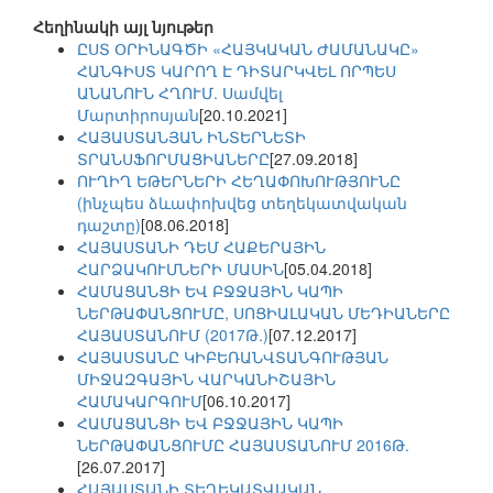
Հեղինակի այլ նյութեր
ԸՍՏ ՕՐԻՆԱԳԾԻ «ՀԱՅԿԱԿԱՆ ԺԱՄԱՆԱԿԸ»
ՀԱՆԳԻՍՏ ԿԱՐՈՂ Է ԴԻՏԱՐԿՎԵԼ ՈՐՊԵՍ
ԱՆԱՆՈՒՆ ՀՂՈՒՄ. Սամվել
Մարտիրոսյան
[20.10.2021]
ՀԱՅԱՍՏԱՆՅԱՆ ԻՆՏԵՐՆԵՏԻ
ՏՐԱՆՍՖՈՐՄԱՑԻԱՆԵՐԸ
[27.09.2018]
ՈՒՂԻՂ ԵԹԵՐՆԵՐԻ ՀԵՂԱՓՈԽՈՒԹՅՈՒՆԸ
(ինչպես ձևափոխվեց տեղեկատվական
դաշտը)
[08.06.2018]
ՀԱՅԱՍՏԱՆԻ ԴԵՄ ՀԱՔԵՐԱՅԻՆ
ՀԱՐՁԱԿՈՒՄՆԵՐԻ ՄԱՍԻՆ
[05.04.2018]
ՀԱՄԱՑԱՆՑԻ ԵՎ ԲՋՋԱՅԻՆ ԿԱՊԻ
ՆԵՐԹԱՓԱՆՑՈՒՄԸ, ՍՈՑԻԱԼԱԿԱՆ ՄԵԴԻԱՆԵՐԸ
ՀԱՅԱՍՏԱՆՈՒՄ (2017Թ.)
[07.12.2017]
ՀԱՅԱՍՏԱՆԸ ԿԻԲԵՌԱՆՎՏԱՆԳՈՒԹՅԱՆ
ՄԻՋԱԶԳԱՅԻՆ ՎԱՐԿԱՆԻՇԱՅԻՆ
ՀԱՄԱԿԱՐԳՈՒՄ
[06.10.2017]
ՀԱՄԱՑԱՆՑԻ ԵՎ ԲՋՋԱՅԻՆ ԿԱՊԻ
ՆԵՐԹԱՓԱՆՑՈՒՄԸ ՀԱՅԱՍՏԱՆՈՒՄ 2016Թ.
[26.07.2017]
ՀԱՅԱՍՏԱՆԻ ՏԵՂԵԿԱՏՎԱԿԱՆ