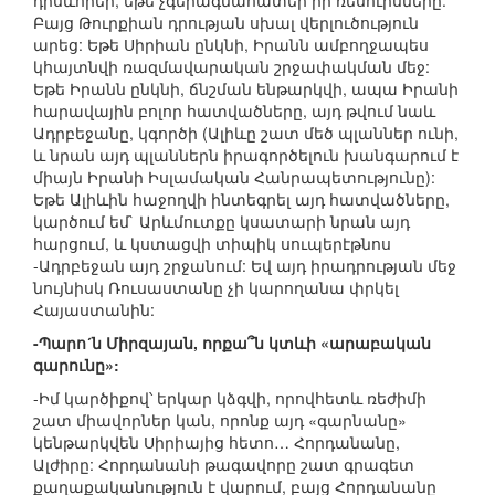
դրսևորեր, եթե չգերագնահատեր իր ռեսուրսները:
Բայց Թուրքիան դրության սխալ վերլուծություն
արեց: Եթե Սիրիան ընկնի, Իրանն ամբողջապես
կհայտնվի ռազմավարական շրջափակման մեջ:
Եթե Իրանն ընկնի, ճնշման ենթարկվի, ապա Իրանի
հարավային բոլոր հատվածները, այդ թվում նաև
Ադրբեջանը, կգործի (Ալիևը շատ մեծ պլաններ ունի,
և նրան այդ պլաններն իրագործելուն խանգարում է
միայն Իրանի Իսլամական Հանրապետությունը):
Եթե Ալիևին հաջողվի ինտեգրել այդ հատվածները,
կարծում եմ` Արևմուտքը կսատարի նրան այդ
հարցում, և կստացվի տիպիկ սուպերէթնոս
-Ադրբեջան այդ շրջանում: Եվ այդ իրադրության մեջ
նույնիսկ Ռուսաստանը չի կարողանա փրկել
Հայաստանին:
-Պարո´ն Միրզայան, որքա՞ն կտևի «արաբական
գարունը»:
-Իմ կարծիքով՝ երկար կձգվի, որովհետև ռեժիմի
շատ միավորներ կան, որոնք այդ «գարնանը»
կենթարկվեն Սիրիայից հետո… Հորդանանը,
Ալժիրը: Հորդանանի թագավորը շատ գրագետ
քաղաքականություն է վարում, բայց Հորդանանը