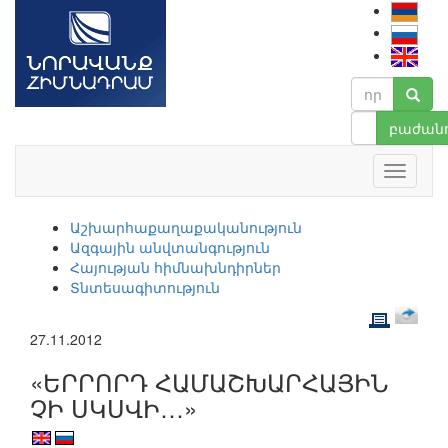
բաժանո
Աշխարհաքաղաքականություն
Ազգային անվտանգություն
Հայության հիմնախնդիրներ
Տնտեսագիտություն
27.11.2012
«ԵՐՐՈՐԴ ՀԱՄԱՇԽԱՐՀԱՅԻՆ
ՉԻ ՍԿՍՎԻ…»