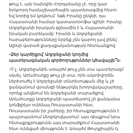
թույլ է, այն նախկին Հորդանանը չէ, որը կար
Երկրորդ համաշխարհային պատերազմից հետո:
Եվ նորից եմ կրկնում` եթե Իրանը ընկնի, դա
Հայաստանի համար կատաստրոֆա կլինի: Իրանը
Ադրբեջանի իրական թշնամին է և Հայաստանի
իրական բարեկամը: Իրանի և Ադրբեջանի
հարաբերությունները երբեք չեն կարող լավ լինել`
Ալիևի վարած քաղաքականության հետևանքով:
-Ձեր կարծիքով՝ Ադրբեջանի կողմից
պատերազմական գործողություններ կծավալվե՞ն:
-Ո´չ, Ադրբեջանին առայժմ թույլ չեն տա պատերազմ
սկսել. Արևմուտքը թույլ չի տա, որն ակտիվորեն
ներխուժել է Ադրբեջանի տնտեսության մեջ և չի
ցանկանում վտանգի ենթարկել խողովակաշարերը,
որոնք անցնում են Ադրբեջանի տարածքով:
Արևմուտքը Ադրբեջանի պատճառով չի ցանկանա
կոնֆլիկտ ունենալ Ռուսաստանի հետ,
Ռուսաստանն իր շահերը, իր հետաքրքրությունն է
պաշտպանում Անդրկովկասում. այս դեպքում նրա
հետաքրքրությունն այդ տարածքում Հայաստանի
հետ ունեցած միությունն է: Առայժմ Թուրքիային էլ