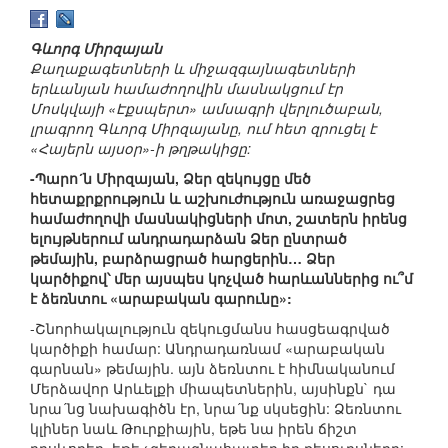
Գևորգ Միրզայան
Քաղաքագետների և միջազգայնագետների
երևանյան համաժողովին մասնակցում էր
Մոսկվայի «Էքսպերտ» ամսագրի վերլուծաբան,
լրագրող Գևորգ Միրզայանը, ում հետ զրուցել է
«Հայերն այսօր»-ի թղթակիցը:
-Պարո´ն Միրզայան, Ձեր զեկույցը մեծ
հետաքրքրություն և աշխուժություն առաջացրեց
համաժողովի մասնակիցների մոտ, շատերն իրենց
ելույթներում անդրադարձան Ձեր ընտրած
թեմային, բարձրացրած հարցերին… Ձեր
կարծիքով՝ մեր այսպես կոչված հարևաններից ու՞մ
է ձեռնտու «արաբական գարունը»:
-Շնորհակալություն զեկուցմանս հասցեագրված
կարծիքի համար: Անդրադառնամ «արաբական
գարնան» թեմային. այն ձեռնտու է հիմնականում
Մերձավոր Արևելքի միապետներին, այսինքն` դա
նրա´նց նախագիծն էր, նրա´նք սկսեցին: Ձեռնտու
կլիներ նաև Թուրքիային, եթե նա իրեն ճիշտ