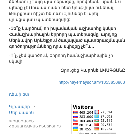
ձեռնտու չէ այդ պատերազմը, որովհետև նրան ևս
պետք չէ Ռուսաստանի հետ կոնֆլիկտ ունենալ:
Թուրքիան ճիշտ հետևություններ է արել
վրացական պատերազմից:
-Չե՞ք կարծում, որ իսլամական աշխարհը կսկսի
Համաշխարհային երրորդ պատերազմը, արդյոք
Մերձավոր Արևելքում ծավալված պատերազմական
գործողությունները դրա սկիզբը չե՞ն…
-Ո´չ, չեմ կարծում, Երրորդ համաշխարհային չի
սկսվի:
Զրուցեց
Կարինե ԱՎԱԳՅԱՆԸ
http://hayernaysor.am/1353656603
դեպի ետ
Գլխավոր
⋅
Մեր մասին
© ՑԱՆՑԱՅԻՆ
ՀԵՏԱԶՈՏԱԿԱՆ ԻՆՍՏԻՏՈՒՏ