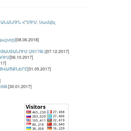
ԱՆԱՆՈՒՆ ՀՂՈՒՄ. Սամվել
դաշտը)
[08.06.2018]
ԱՍՏԱՆՈՒՄ (2017Թ.)
[07.12.2017]
ԳՈՒՄ
[06.10.2017]
017]
ՒՑՎԱԾՔՆԵՐԸ
[31.05.2017]
]
6Թ.
[30.01.2017]