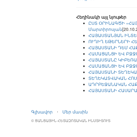
Հեղինակի այլ նյութեր
ԸՍՏ ՕՐԻՆԱԳԾԻ «ՀԱՅ
Մարտիրոսյան
[20.10.
ՀԱՅԱՍՏԱՆՅԱՆ ԻՆՏԵ
ՈՒՂԻՂ ԵԹԵՐՆԵՐԻ Հ
ՀԱՅԱՍՏԱՆԻ ԴԵՄ ՀԱ
ՀԱՄԱՑԱՆՑԻ ԵՎ ԲՋՋԱ
ՀԱՅԱՍՏԱՆԸ ԿԻԲԵՌ
ՀԱՄԱՑԱՆՑԻ ԵՎ ԲՋՋ
ՀԱՅԱՍՏԱՆԻ ՏԵՂԵԿԱ
ՏԵՂԵԿԱՏՎԱԿԱՆ ՀՈՍ
ԱԴՐԲԵՋԱՆԱԿԱՆ ՀԱՔ
ՀԱՅԱՍՏԱՆԻ ՀԱՍԱՐԱ
Գլխավոր
⋅
Մեր մասին
© ՑԱՆՑԱՅԻՆ ՀԵՏԱԶՈՏԱԿԱՆ ԻՆՍՏԻՏՈՒՏ