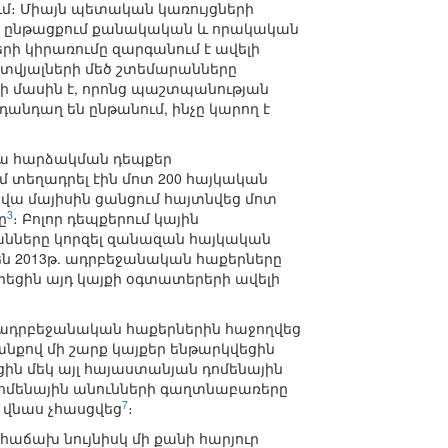
մ։ Միայն պետական կառույցների
վա ընթացքում քանակական և որակական
րի կիրառումը զարգանում է ավելի
 տվյալների մեծ շտեմարանները
րի մասին է, որոնց պաշտպանության
անդաղ են ընթանում, ինչը կարող է
րա հարձակման դեպքեր
 տեղադրել էին մոտ 200 հայկական
րվա մայիսին ցանցում հայտնվեց մոտ
3
ը
։ Բոլոր դեպքերում կային
րանները կորզել զանազան հայկական
դեն 2013թ. ադրբեջանական հաքերները
դրեցին այդ կայքի օգտատերերի ավելի
ն ադրբեջանական հաքերներին հաջողվեց
անքով մի շարք կայքեր ենթարկվեցին
ին մեկ այլ հայաստանյան դոմենային
 դոմենային անունների գաղտնաբառերը
7
 վնաս չհասցվեց
։
աճախ նույնիսկ մի քանի հարյուր