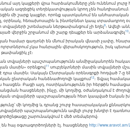
ում այդ կայքերի վրա հարձակումները չեն ունենում լուրջ
ան ազդեցիկ տեղեկատվության կրող չեն հանդիսանում։ 
ցին մի շարք կայքեր, որոնք պատկանում են անհատական 
լ, օրինակ, հեռախոսային և ինտերնետ կապ տրամադրող 
9
 որ տվյալների շտեմարան ներթափանցում չի եղել
։ Ավելի ա
10
այած վերջին շրջանում մի շարք դեպքեր են արձանագրվել
։
թյան համար գաղտնի են մնում իրական վնասի չափը, հնա
յս ոլորտներում չկա հանրային վերահսկողություն, իսկ պետա
լ, թափանցիկ չէ։
կան տվյալների պաշտպանությունն անմիջականորեն հակասո
11
յան մասին» օրենքով
սուբյեկտների մասին տվյալների մշ
կ է դրա մասին։ Սակայն Ընտրական օրենսգրքի հոդված 7-ը 
12
կան ընտրական հանձնաժողովի կայքում
։ Տվյալ համակա
ն հասցեն։ Բացի այդ, ոստիկանությունն իր հերթին համացա
անցման հասցեների, ինչը, մի կողմից, օժանդակում է ժող
ական տվյալների պաշտպանության հետ կապված էական խն
յունը՝ մի կողմից և դրանց շուրջ հասարակական քննարկում
ր տվյալների պաշտպանությունն ավելի լուրջ խնդիր է դառնո
ործընթացը շարունակվում է մեծ տեմպերով։
են հայ օգտագործողների էլ. հասցեները
http://www.aravot.am