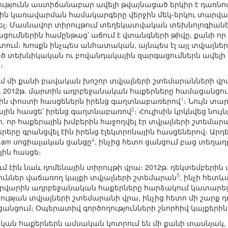
յունն աստիճանաբար ավելի թվայնացած երկիր է դառնու
ային կառավարման համակարգերը վերջին մեկ-երկու տար
եցել։ Մասնավոր տիրույթում տեղեկատվական տեխնոլոգիանե
ցումներին համընթաց՝ աճում է վտանգների թիվը, քանի որ
շտում։ Խոսքն ինչպես անհատական, այնպես էլ այլ տվյալնե
 տեխնիկական ու բովանդակային զարգացումներն ավելի դ
։
ում մի քանի բավական խոշոր տվյալների շտեմարանների վ
, 2012թ. մարտին ադրբեջանական հաքերները համացանցում
1
ին փոստի հասցեներն իրենց գաղտնաբառերով
։ Նույն տա
2
ային հասցե՝ իրենց գաղտնաբառով
։ Հուլիսին կրկնվեց նույն
 որ հաքերային խմբերին հաջողվել էր տվյալների շտեմա
րերը գրանցվել էին իրենց էլեկտրոնային հասցեներով։ Ար
4
.am սոցիալական ցանցը
, ինչից հետո ցանցում բաց տեղա
յին հասցե։
 էին նաև դոմենային տիրույթի վրա։ 2012թ. դեկտեմբերի
5
ուններ վաճառող կայքի տվյալների շտեմարան
, ինչի հետև
ետրվարին ադրբեջանական հաքերները հարձակում կատարեց
ության տվյալների շտեմարանի վրա, ինչից հետո մի շարք
նցում։ Օպերատիվ գործողությունների շնորհիվ կայքերին
ան հաքերներն ամսական կոտրում են մի քանի տասնյակ, հ