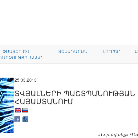
ՓԱՍՏԵՐ ԵՎ
ՏԵՍԱԴԱՐԱՆ
ԼՈՒՐԵՐ
Ա
ԴԱՐՁՈՒԹՅՈՒՆՆԵՐ
25.03.2013
ՏՎՅԱԼՆԵՐԻ ՊԱՇՏՊԱՆՈՒԹՅԱՆ
ՀԱՅԱՍՏԱՆՈՒՄ
«Նորավանք» ԳԿ