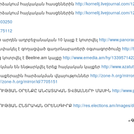
արձակում հայկական հասցեներին
http://kornelij.livejournal.com
արձակում հայկական հասցեներին
http://kornelij.livejournal.com
9203250
8775112
 արդեն ադրբեջանական 10 կայք է կոտրվել
http://www.panora
ելափակել է գողացված գաղտնաբառերի օգտագործումը
http:
կոտրվել է Beeline.am կայքը
http://www.emedia.am/hy/133957142
կման են ենթարկվել երեք հայկական կայքեր
http://www.azatu
հաքերային հարձակման վկայություններ
http://zone-h.org/mirr
://zone-h.org/mirror/id/7705151
ՈՒԹՅԱՆ ՕՐԵՆՔԸ ԱՆՀԱՏԱԿԱՆ ՏՎՅԱԼՆԵՐԻ ՄԱՍԻՆ
http://www.
ՈՒԹՅԱՆ ԸՆՏՐԱԿԱՆ ՕՐԵՆՍԳԻՐՔ
http://res.elections.am/images/
«Գ