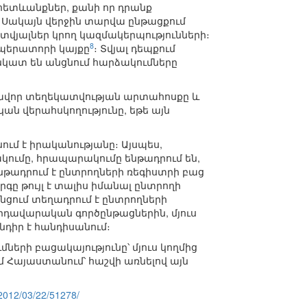
 հետևանքներ, քանի որ դրանք
Սակայն վերջին տարվա ընթացքում
տվյալներ կրող կազմակերպությունների։
8
օպերատորի կայքը
։ Տվյալ դեպքում
ննկատ են անցնում հարձակումները
րավոր տեղեկատվության արտահոսքը և
կան վերահսկողությունը, եթե այն
ւմ է իրականությանը։ Այսպես,
ակումը, հրապարակումը ենթադրում են,
ենթադրում է ընտրողների ռեգիստրի բաց
րգը թույլ է տալիս իմանալ ընտրողի
նցում տեղադրում է ընտրողների
ովրդավարական գործընթացներին, մյուս
դիր է հանդիսանում։
ների բացակայությունը՝ մյուս կողմից
ւմ Հայաստանում՝ հաշվի առնելով այն
/2012/03/22/51278/