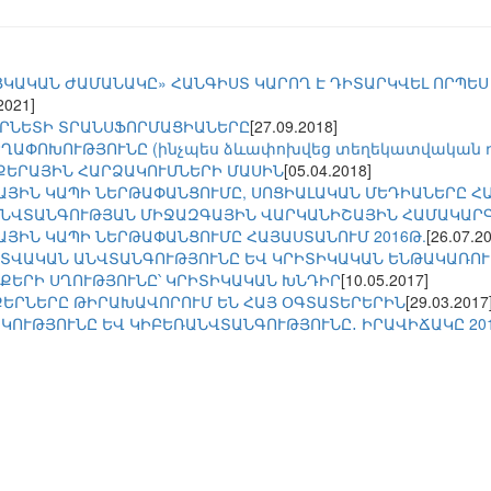
ԿԱԿԱՆ ԺԱՄԱՆԱԿԸ» ՀԱՆԳԻՍՏ ԿԱՐՈՂ Է ԴԻՏԱՐԿՎԵԼ ՈՐՊԵՍ 
2021]
ՐՆԵՏԻ ՏՐԱՆՍՖՈՐՄԱՑԻԱՆԵՐԸ
[27.09.2018]
ԵՂԱՓՈԽՈՒԹՅՈՒՆԸ (ինչպես ձևափոխվեց տեղեկատվական 
ՔԵՐԱՅԻՆ ՀԱՐՁԱԿՈՒՄՆԵՐԻ ՄԱՍԻՆ
[05.04.2018]
ՅԻՆ ԿԱՊԻ ՆԵՐԹԱՓԱՆՑՈՒՄԸ, ՍՈՑԻԱԼԱԿԱՆ ՄԵԴԻԱՆԵՐԸ ՀԱՅ
ԱՆՎՏԱՆԳՈՒԹՅԱՆ ՄԻՋԱԶԳԱՅԻՆ ՎԱՐԿԱՆԻՇԱՅԻՆ ՀԱՄԱԿԱՐ
ԱՅԻՆ ԿԱՊԻ ՆԵՐԹԱՓԱՆՑՈՒՄԸ ՀԱՅԱՍՏԱՆՈՒՄ 2016Թ.
[26.07.2
ՏՎԱԿԱՆ ԱՆՎՏԱՆԳՈՒԹՅՈՒՆԸ ԵՎ ԿՐԻՏԻԿԱԿԱՆ ԵՆԹԱԿԱՌՈ
ՔԵՐԻ ՍՂՈՒԹՅՈՒՆԸ՝ ԿՐԻՏԻԿԱԿԱՆ ԽՆԴԻՐ
[10.05.2017]
ԵՐՆԵՐԸ ԹԻՐԱԽԱՎՈՐՈՒՄ ԵՆ ՀԱՅ ՕԳՏԱՏԵՐԵՐԻՆ
[29.03.2017
ԿՈՒԹՅՈՒՆԸ ԵՎ ԿԻԲԵՌԱՆՎՏԱՆԳՈՒԹՅՈՒՆԸ․ ԻՐԱՎԻՃԱԿԸ 201