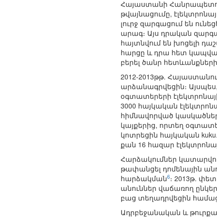
Հայաստանի Հանրապետութ
թվայնացումը, էլեկտրոն
լուրջ զարգացում են ուն
արագ։ Այս դրական զարգա
հայտնվում են խոցելի դա
հարցը և դրա հետ կապված
բերել ծանր հետևանքների
2012-2013թթ. Հայաստան
արձանագրվեցին։ Այսպես
օգտատերերի էլեկտրոնայ
3000 հայկական էլեկտրոն
հիմնավորված կասկածներ,
կայքերից, որտեղ օգտատե
կոտրեցին հայկական kuku
քան 16 հազար էլեկտրոնա
Հարձակումներ կատարվում
թափանցել դոմենային ան
6
հարձակման
։ 2013թ. փ
անուններ վաճառող ընկեր
բաց տեղադրվեցին համացա
Ադրբեջանական և թուրքակ