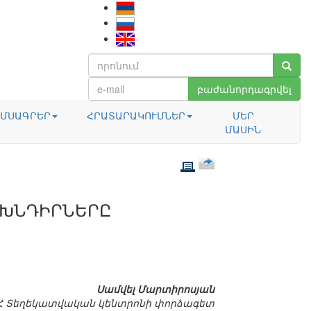
բաժանորդագրվել
ՄՍԱԳՐԵՐ
ՀՐԱՏԱՐԱԿՈՒՄՆԵՐ
ՄԵՐ
ՄԱՍԻՆ
 ԽՆԴԻՐՆԵՐԸ
Սամվել Մարտիրոսյան
Հ Տեղեկատվական կենտրոնի փորձագետ