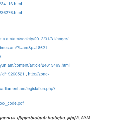
/1234116.html
/1236276.html
ma.am/am/society/2013/01/31/haqer/
//times.am/?l=am&p=18621
2
tyun.am/content/article/24613469.html
or/id/19266521
,
http://zone-
parliament.am/legislation.php?
doc/_code.pdf
լոբուս» վերլուծական հանդես, թիվ 3, 2013