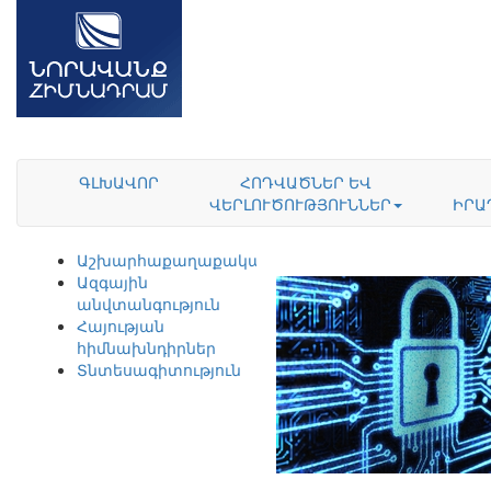
ԳԼԽԱՎՈՐ
ՀՈԴՎԱԾՆԵՐ ԵՎ
ՎԵՐԼՈՒԾՈՒԹՅՈՒՆՆԵՐ
ԻՐԱ
Աշխարհաքաղաքականություն
Ազգային
անվտանգություն
Հայության
հիմնախնդիրներ
Տնտեսագիտություն