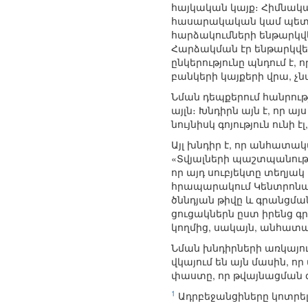
հայկական կայք։ Հիմնական
հասարակական կամ պետակ
հարձակումների ենթարկվե
Հարձակման էր ենթարկվե
ընկերությունը պնդում է,
բանկերի կայքերի վրա, չն
Նման դեպքերում հանրու
այլն։ Խնդիրն այն է, որ ա
նույնիսկ գոյություն ունի է
Այլ խնդիր է, որ անհատա
«Տվյալների պաշտպանութ
որ այդ սուբյեկտը տեղյա
հրապարակում Կենտրոնա
ծննդյան թիվը և գրանցմա
ցուցակներն ըստ իրենց գր
կողմից, սակայն, անհատ
Նման խնդիրների առկայութ
վկայում են այն մասին, ո
փաստը, որ թվայնացման գ
1
Ադրբեջանցիները կոտրել 