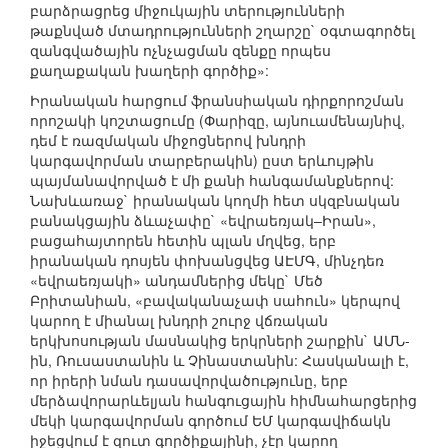
բարձրացրեց միջուկային տերությունների
թաքնված մտադրությունների շղարշը` օգտագործել
զանգվածային ոչնչացման զենքը որպես
քաղաքական խաղերի գործիք»:
Իրանական հարցում ֆրանսիական դիրքորոշման
որոշակի կոշտացումը (Փարիզը, այնուամենայնիվ,
դեմ է ռազմական միջոցներով խնդրի
կարգավորման տարբերակին) ըստ երևույթին
պայմանավորված է մի քանի հանգամանքներով:
Նախևառաջ` իրանական կողմի հետ սկզբնական
բանակցային ձևաչափը` «եվրաեռյակ–Իրան»,
բացահայտորեն հետին պլան մղվեց, երբ
իրանական դոսյեն փոխանցվեց ԱԷՄԳ, մինչդեռ
«եվրաեռյակի» անդամներից մեկը` Մեծ
Բրիտանիան, «բավականաչափ սահուն» կերպով
կարող է միանալ խնդրի շուրջ վճռական
երկխոսության մասնակից երկրների շարքին` ԱՄՆ-
ին, Ռուսաստանին և Չինաստանին: Հասկանալի է,
որ իրերի նման դասավորվածությունը, երբ
մերձավորարևելյան հանգուցային հիմնահարցերից
մեկի կարգավորման գործում ԵՄ կարգավիճակն
իջեցվում է զուտ գործիքայինի, չէր կարող