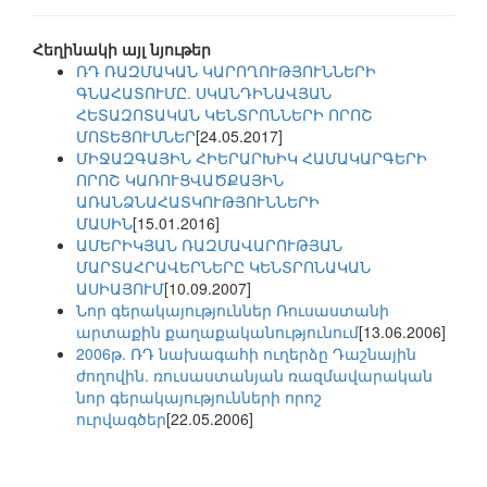
Հեղինակի այլ նյութեր
ՌԴ ՌԱԶՄԱԿԱՆ ԿԱՐՈՂՈՒԹՅՈՒՆՆԵՐԻ
ԳՆԱՀԱՏՈՒՄԸ. ՍԿԱՆԴԻՆԱՎՅԱՆ
ՀԵՏԱԶՈՏԱԿԱՆ ԿԵՆՏՐՈՆՆԵՐԻ ՈՐՈՇ
ՄՈՏԵՑՈՒՄՆԵՐ
[24.05.2017]
ՄԻՋԱԶԳԱՅԻՆ ՀԻԵՐԱՐԽԻԿ ՀԱՄԱԿԱՐԳԵՐԻ
ՈՐՈՇ ԿԱՌՈՒՑՎԱԾՔԱՅԻՆ
ԱՌԱՆՁՆԱՀԱՏԿՈՒԹՅՈՒՆՆԵՐԻ
ՄԱՍԻՆ
[15.01.2016]
ԱՄԵՐԻԿՅԱՆ ՌԱԶՄԱՎԱՐՈՒԹՅԱՆ
ՄԱՐՏԱՀՐԱՎԵՐՆԵՐԸ ԿԵՆՏՐՈՆԱԿԱՆ
ԱՍԻԱՅՈՒՄ
[10.09.2007]
Նոր գերակայություններ Ռուսաստանի
արտաքին քաղաքականությունում
[13.06.2006]
2006թ. ՌԴ նախագահի ուղերձը Դաշնային
ժողովին. ռուսաստանյան ռազմավարական
նոր գերակայությունների որոշ
ուրվագծեր
[22.05.2006]