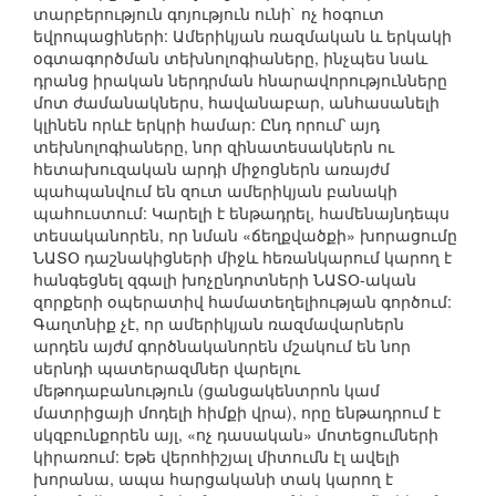
տարբերություն գոյություն ունի` ոչ հօգուտ
եվրոպացիների: Ամերիկյան ռազմական և երկակի
օգտագործման տեխնոլոգիաները, ինչպես նաև
դրանց իրական ներդրման հնարավորությունները
մոտ ժամանակներս, հավանաբար, անհասանելի
կլինեն որևէ երկրի համար: Ընդ որում՝ այդ
տեխնոլոգիաները, նոր զինատեսակներն ու
հետախուզական արդի միջոցներն առայժմ
պահպանվում են զուտ ամերիկյան բանակի
պահուստում: Կարելի է ենթադրել, համենայնդեպս
տեսականորեն, որ նման «ճեղքվածքի» խորացումը
ՆԱՏՕ դաշնակիցների միջև հեռանկարում կարող է
հանգեցնել զգալի խոչընդոտների ՆԱՏՕ-ական
զորքերի օպերատիվ համատեղելիության գործում:
Գաղտնիք չէ, որ ամերիկյան ռազմավարներն
արդեն այժմ գործնականորեն մշակում են նոր
սերնդի պատերազմներ վարելու
մեթոդաբանություն (ցանցակենտրոն կամ
մատրիցայի մոդելի հիմքի վրա), որը ենթադրում է
սկզբունքորեն այլ, «ոչ դասական» մոտեցումների
կիրառում: Եթե վերոհիշյալ միտումն էլ ավելի
խորանա, ապա հարցականի տակ կարող է