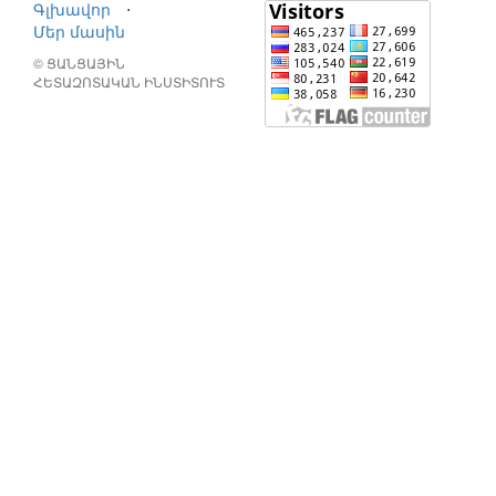
Գլխավոր
⋅
Մեր մասին
© ՑԱՆՑԱՅԻՆ
ՀԵՏԱԶՈՏԱԿԱՆ ԻՆՍՏԻՏՈՒՏ