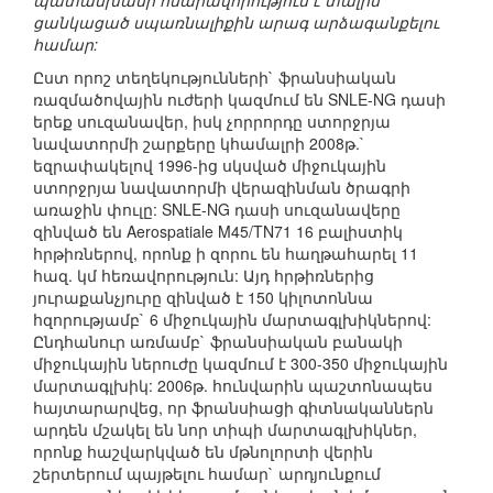
պատասխանի հնարավորություն է տալիս`
ցանկացած սպառնալիքին արագ արձագանքելու
համար:
Ըստ որոշ տեղեկությունների` ֆրանսիական
ռազմածովային ուժերի կազմում են SNLE-NG դասի
երեք սուզանավեր, իսկ չորրորդը ստորջրյա
նավատորմի շարքերը կհամալրի 2008թ.`
եզրափակելով 1996-ից սկսված միջուկային
ստորջրյա նավատորմի վերազինման ծրագրի
առաջին փուլը: SNLE-NG դասի սուզանավերը
զինված են Aerospatiale M45/TN71 16 բալիստիկ
հրթիռներով, որոնք ի զորու են հաղթահարել 11
հազ. կմ հեռավորություն: Այդ հրթիռներից
յուրաքանչյուրը զինված է 150 կիլոտոննա
հզորությամբ` 6 միջուկային մարտագլխիկներով:
Ընդհանուր առմամբ` ֆրանսիական բանակի
միջուկային ներուժը կազմում է 300-350 միջուկային
մարտագլխիկ: 2006թ. հունվարին պաշտոնապես
հայտարարվեց, որ ֆրանսիացի գիտնականներն
արդեն մշակել են նոր տիպի մարտագլխիկներ,
որոնք հաշվարկված են մթնոլորտի վերին
շերտերում պայթելու համար` արդյունքում