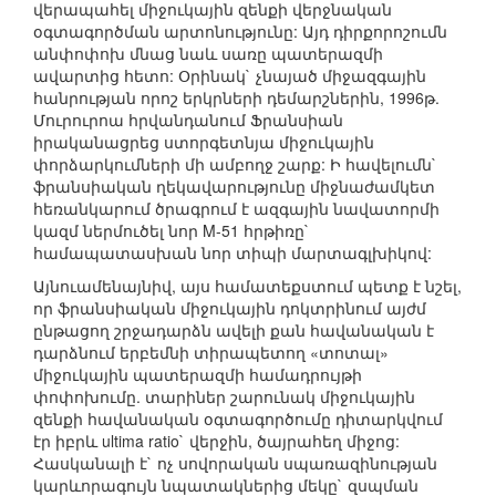
վերապահել միջուկային զենքի վերջնական
օգտագործման արտոնությունը: Այդ դիրքորոշումն
անփոփոխ մնաց նաև սառը պատերազմի
ավարտից հետո: Օրինակ` չնայած միջազգային
հանրության որոշ երկրների դեմարշներին, 1996թ.
Մուրուրոա հրվանդանում Ֆրանսիան
իրականացրեց ստորգետնյա միջուկային
փորձարկումների մի ամբողջ շարք: Ի հավելումն`
ֆրանսիական ղեկավարությունը միջնաժամկետ
հեռանկարում ծրագրում է ազգային նավատորմի
կազմ ներմուծել նոր M-51 հրթիռը`
համապատասխան նոր տիպի մարտագլխիկով:
Այնուամենայնիվ, այս համատեքստում պետք է նշել,
որ ֆրանսիական միջուկային դոկտրինում այժմ
ընթացող շրջադարձն ավելի քան հավանական է
դարձնում երբեմնի տիրապետող «տոտալ»
միջուկային պատերազմի համադրույթի
փոփոխումը. տարիներ շարունակ միջուկային
զենքի հավանական օգտագործումը դիտարկվում
էր իբրև ultima ratio` վերջին, ծայրահեղ միջոց:
Հասկանալի է` ոչ սովորական սպառազինության
կարևորագույն նպատակներից մեկը` զսպման