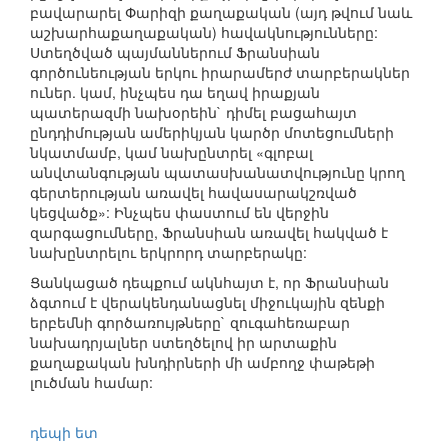
բավարարել Փարիզի քաղաքական (այդ թվում նաև
աշխարհաքաղաքական) հավակնությունները:
Ստեղծված պայմաններում Ֆրանսիան
գործունեության երկու իրարամերժ տարբերակներ
ուներ. կամ, ինչպես դա եղավ իրաքյան
պատերազմի նախօրեին` դիմել բացահայտ
ընդդիմության ամերիկյան կարծր մոտեցումների
նկատմամբ, կամ նախընտրել «գլոբալ
անվտանգության պատասխանատվությունը կրող
գերտերության առավել հավասարակշռված
կեցվածք»: Ինչպես փաստում են վերջին
զարգացումները, Ֆրանսիան առավել հակված է
նախընտրելու երկրորդ տարբերակը:
Ցանկացած դեպքում ակնհայտ է, որ Ֆրանսիան
ձգտում է վերակենդանացնել միջուկային զենքի
երբեմնի գործառույթները` զուգահեռաբար
նախադրյալներ ստեղծելով իր արտաքին
քաղաքական խնդիրների մի ամբողջ փաթեթի
լուծման համար:
դեպի ետ