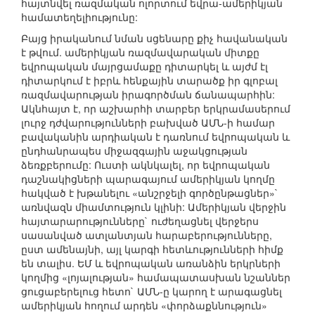
հայտնվել ռազմական ոլորտում եվրա-ամերիկյան
համատեղելիությունը:
Բայց իրականում նման սցենարը քիչ հավանական
է թվում. ամերիկյան ռազմավարական միտքը
եվրոպական մայրցամաքը դիտարկել և այժմ էլ
դիտարկում է իբրև հենքային տարածք իր գլոբալ
ռազմավարության իրագործման ճանապարհին:
Ակնհայտ է, որ աշխարհի տարբեր երկրամասերում
լուրջ դժվարությունների բախված ԱՄՆ-ի համար
բավականին արդիական է դառնում եվրոպական և
ընդհանրապես միջազգային աջակցության
ձեռքբերումը: Ուստի ակնկալել, որ եվրոպական
դաշնակիցների պարագայում ամերիկյան կողմը
հակված է խթանելու «անշրջելի գործընթացներ»`
առնվազն միամտություն կլինի: Ամերիկյան վերջին
հայտարարությունները` ուժեղացնել վերջերս
սասանված ատլանտյան հարաբերությունները,
ըստ ամենայնի, այլ կարգի հետևությունների հիմք
են տալիս. ԵՄ և եվրոպական առանձին երկրների
կողմից «լոյալության» համապատասխան նշաններ
ցուցաբերելուց հետո` ԱՄՆ-ը կարող է արագացնել
ամերիկյան հողում արդեն «փորձաքննություն»