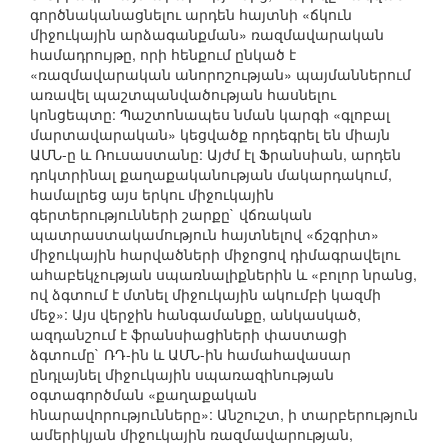
գործնականացնելու արդեն հայտնի «ճկուն
միջուկային արձագանքման» ռազմավարական
համադրույթը, որի հենքում ընկած է
«ռազմավարական անորոշության» պայմաններում
առավել պաշտպանվածության հասնելու
կոնցեպտը: Պաշտոնապես նման կարգի «գլոբալ
մարտավարական» կեցվածք որդեգրել են միայն
ԱՄՆ-ը և Ռուսաստանը: Այժմ էլ Ֆրանսիան, արդեն
դոկտրինալ քաղաքականության մակարդակում,
համալրեց այս երկու միջուկային
գերտերությունների շարքը` վճռական
պատրաստակամություն հայտնելով «ճշգրիտ»
միջուկային հարվածների միջոցով դիմագրավելու
ահաբեկչության սպառնալիքներին և «բոլոր նրանց,
ով ձգտում է մտնել միջուկային ակումբի կազմի
մեջ»: Այս վերջին հանգամանքը, անկասկած,
ազդանշում է ֆրանսիացիների փաստացի
ձգտումը` ՌԴ-ին և ԱՄՆ-ին համահավասար
ընդլայնել միջուկային սպառազինության
օգտագործման «քաղաքական
հնարավորությունները»: Անշուշտ, ի տարբերություն
ամերիկյան միջուկային ռազմավարության,