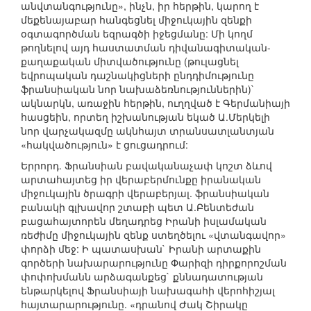
անվտանգությունը», ինչն, իր հերթին, կարող է
մեքենայաբար հանգեցնել միջուկային զենքի
օգտագործման եզրագծի իջեցմանը: Մի կողմ
թողնելով այդ հաստատման դիվանագիտական-
քաղաքական միտվածությունը (թուլացնել
եվրոպական դաշնակիցների ընդդիմությունը
ֆրանսիական նոր նախաձեռնություններին)`
ակնարկն, առաջին հերթին, ուղղված է Գերմանիայի
հասցեին, որտեղ իշխանության եկած Ա.Մերկելի
նոր վարչակազմը ակնհայտ տրանսատլանտյան
«հակվածություն» է ցուցադրում:
Երրորդ. Ֆրանսիան բավականաչափ կոշտ ձևով
արտահայտեց իր վերաբերմունքը իրանական
միջուկային ծրագրի վերաբերյալ. ֆրանսիական
բանակի գլխավոր շտաբի պետ Ա.Բենտեժան
բացահայտորեն մեղադրեց Իրանի իսլամական
ռեժիմը միջուկային զենք ստեղծելու «վտանգավոր»
փորձի մեջ: Ի պատասխան` Իրանի արտաքին
գործերի նախարարությունը Փարիզի դիրքորոշման
փոփոխմանն արձագանքեց` քննադատության
ենթարկելով Ֆրանսիայի նախագահի վերոհիշյալ
հայտարարությունը. «դրանով Ժակ Շիրակը