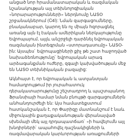
անցած նոր հրամանատարական և ռազմական
նշանակության այլ տեխնոլոգիական
«նորարարությունների» ներդնումը ՆԱՏՕ
շրջանակներում (C4I): Նման զարգացումները,
բնականաբար, կարող են ոչ միայն հզորացնել
առանց այն էլ էական ամերիկյան ներկայությունը
Եվրոպայում, այլև անշրջելի դարձնել եվրոպական
ռազմական ինտեգրման «ստորադասումը» ՆԱՏՕ-
ին: Այսպես` եվրոպացիների քիչ թե շատ հաջողված
նախաձեռնությունը` եվրոպական արագ
արձագանքման ուժերը, զգալի կախվածության մեջ
են ՆԱՏՕ տեխնիկական բազայից:
Ակնհայտ է, որ եվրոպական և ատլանտյան
համադրույթում իր յուրահատուկ
դերակատարությունը շեշտադրող և պաշտպանող
Ֆրանսիայի համար նման բնույթի զարգացումներն
անհանդուրժելի են: Այս համատեքստում
հատկանշական է, որ Փարիզը մատնանշում է նաև
միջուկային քաղաքականության վերանայված
սխեմայի մեկ այլ դրդապատճառ` «ի հավելումն այլ
խնդիրների` ապահովել դաշնակիցների և
ռազմավարական կարևորության առաքումների