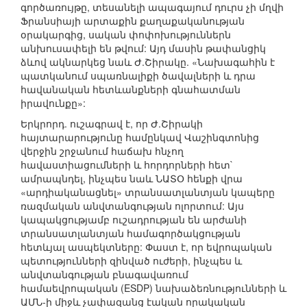
գործառույթը, տեսանելի ապագայում դուրս չի մղվի
Ֆրանսիայի արտաքին քաղաքականության
օրակարգից, սական փոփոխություններն
անխուսափելի են թվում: Այդ մասին թափանցիկ
ձևով ակնարկեց նաև Ժ.Շիրակը. «Նախագահին է
պատկանում սպառնալիքի ծավալների և դրա
հավանական հետևանքների գնահատման
իրավունքը»:
Երկրորդ. ուշագրավ է, որ Ժ.Շիրակի
հայտարարությունը համընկավ Վաշինգտոնից
վերջին շրջանում հաճախ հնչող
հավաստիացումների և հորդորների հետ`
ամրապնդել, ինչպես նաև ՆԱՏՕ հենքի վրա
«արդիականացնել» տրանսատլանտյան կապերը
ռազմական անվտանգության ոլորտում: Այս
կապակցությամբ ուշադրության են արժանի
տրանսատլանտյան համագործակցության
հետևյալ ասպեկտները: Փաստ է, որ եվրոպական
պետությունների զինված ուժերի, ինչպես և
անվտանգության բնագավառում
համաեվրոպական (ESDP) նախաձեռնությունների և
ԱՄՆ-ի միջև չափազանց էական որակական