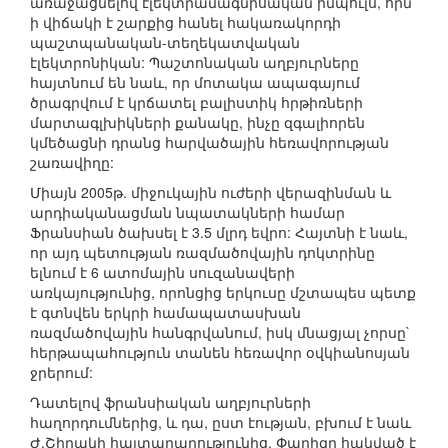
առաջացնելով էլեկտրամագնիսական իմպուլս, որն
ի վիճակի է շարքից հանել հակառակորդի
պաշտպանական-տեղեկատվական
էլեկտրոնիկան: Պաշտոնական աղբյուրները
հայտնում են նաև, որ մոտակա ապագայում
ծրագրվում է կրճատել բալիստիկ հրթիռների
մարտագլխիկների քանակը, ինչը զգալիորեն
կմեծացնի դրանց հարվածային հեռավորության
շառավիղը:
Միայն 2005թ. միջուկային ուժերի վերազինման և
արդիականացման նպատակների համար
Ֆրանսիան ծախսել է 3.5 մլրդ եվրո: Հայտնի է նաև,
որ այդ պետության ռազմածովային դոկտրինը
ելնում է 6 ատոմային սուզանավերի
առկայությունից, որոնցից երկուսը մշտապես պետք
է գտնվեն երկրի համապատասխան
ռազմածովային հանգրվանում, իսկ մնացյալ չորսը`
հերթապահություն տանեն հեռավոր օվկիանոսյան
ջրերում:
Դատելով ֆրանսիական աղբյուրների
հաղորդումներից, և դա, ըստ էության, բխում է նաև
Ժ.Շիրակի հայտարարությունից, Փարիզը հակված է