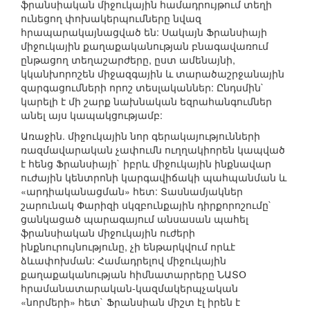
ֆրանսիական միջուկային համադրույթում տեղի
ունեցող փոխակերպումները նվազ
հրապարակայնացված են: Սակայն Ֆրանսիայի
միջուկային քաղաքականության բնագավառում
ընթացող տեղաշարժերը, ըստ ամենայնի,
կկանխորոշեն միջազգային և տարածաշրջանային
զարգացումների որոշ տեսլականներ: Ընդսմին`
կարելի է մի շարք նախնական եզրահանգումներ
անել այս կապակցությամբ:
Առաջին. միջուկային նոր գերակայությունների
ռազմավարական չափումն ուղղակիորեն կապված
է հենց Ֆրանսիայի` իբրև միջուկային ինքնավար
ուժային կենտրոնի կարգավիճակի պահպանման և
«արդիականացման» հետ: Տասնամյակներ
շարունակ Փարիզի սկզբունքային դիրքորոշումը`
ցանկացած պարագայում անսասան պահել
ֆրանսիական միջուկային ուժերի
ինքնուրույնությունը, չի ենթարկվում որևէ
ձևափոխման: Համադրելով միջուկային
քաղաքականության հիմնատարրերը ՆԱՏՕ
հրամանատարական-կազմակերպչական
«նորմերի» հետ` Ֆրանսիան միշտ էլ իրեն է