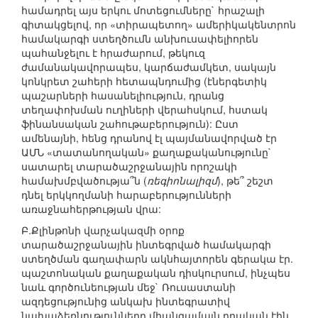
համադրել այս երկու մոտեցումները` հրաշալի
գիտակցելով, որ «տիրապետող» ամերիկակենտրոն
համակարգի ստեղծումն անխուսափելիորեն
պահանջելու է հրաժարում, թեկուզ
ժամանակավորապես, կարճաժամկետ, սակայն
կոնկրետ շահերի հետապնդումից (էներգետիկ
պաշարների հասանելիություն, դրանց
տեղափոխման ուղիների վերահսկում, հստակ
ֆինանսական շահութաբերություն): Ըստ
ամենայնի, հենց դրանով էլ պայմանավորված էր
ԱՄՆ «տատանողական» քաղաքականությունը`
սատարել տարածաշրջանային որոշակի
համախմբվածությա՞ն (
ռեգիոնալիզմ
), թե՞ շեշտ
դնել երկկողմանի հարաբերությունների
առաջնահերթության վրա:
Բ.Քլինթոնի վարչակազմի օրոք
տարածաշրջանային ինտեգրված համակարգի
ստեղծման գաղափարն ակնհայտորեն գերակա էր.
պաշտոնական քաղաքական դիսկուրսում, ինչպես
նաև գործունեության մեջ` Ռուսաստանի
ազդեցությունից անկախ ինտեգրատիվ
նախաձեռնությունները միանգամայն դրական էին