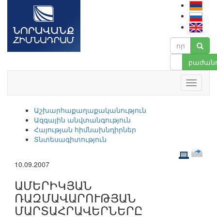
բաժանո
Աշխարհաքաղաքականություն
Ազգային անվտանգություն
Հայության հիմնախնդիրներ
Տնտեսագիտություն
10.09.2007
ԱՄԵՐԻԿՅԱՆ
ՌԱԶՄԱՎԱՐՈՒԹՅԱՆ
ՄԱՐՏԱՀՐԱՎԵՐՆԵՐԸ