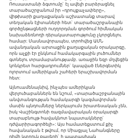
Ռուսաստանի ձգտումը` էլ ավելի բարձրացնել
տարածաշրջանում իր «դրույքաչափերը»,
վիթխարի քաղաքական աշխատանք տարավ
տեղական էլիտաների հետ` տարածաշրջանային
գործընթացների ուղղորդման գործում հիմնական
նախաձեռնողի դերակատարությունը չկորցնելու
համար: Մասնավորապես, տրոհվեց ԱՄՆ
ավանդական արտաքին քաղաքական օրակարգը,
որն աչքի էր ընկնում համակարգային լուծումներ
գտնելու տրամաբանությամբ. առաջին եզր մղվեցին
կոնկրետ հարցադրումներ` կապված էներգետիկ
ոլորտում ամերիկյան շահերի երաշխավորման
հետ:
Այնուամենայնիվ, ինչպես ամերիկյան
վերլուծաբաններն են նշում, «տարածաշրջանային
անվտանգության համակարգի կազմավորման
մասին պնդումները ներկայումս իրատեսական չեն,
իսկ Վաշինգտոնի ռազմավարական օրակարգի
տարաբնույթ հավակնոտ նպատակները`
դժվարիրագործելի»: Այս համատեքստում քիչ
հավանական է թվում, որ Միացյալ Նահանգները
դիմի կտրուկ քայլերի` ի պատասխան