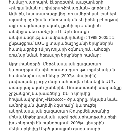
համաշխարհային էներգետիկ պաշարների
«ընդլայնման ու դիվերսիֆիկացման» գործում:
Ավելին, հաստատագրվեց, որ ամերիկյան շահերն
այստեղ ոչ միայն տնտեսական են իրենց բնույթով,
այլև ռազմավարական, քանի որ «խնդիրն
անմիջապես առնչվում է Արևմուտքի
անվտանգության ամրապնդմանը»: 1998-2005թթ.
ընթացքում ԱՄՆ-ը տարածաշրջանի երկրներին
հատկացրեց 1մլրդ դոլարի օգնություն. ահռելի
գումար նման հեռավոր երկրների համար:
Այդուհանդերձ, Մերձկասպյան գազատար
կառուցելու մասին ռուս-ղազախ-թուրքմենական
համաձայնությունները (2007թ. մայիսին)
չափազանց լուրջ մարտահրավեր նետեցին ԱՄՆ
առարկայական շահերին: Ռուսաստանի տարածքը
շրջանցող նախագծերը` ԵՄ-ի կողմից
հովանավորվող «Nabucco» ծրագիրը, ինչպես նաև
ամերիկյան վաղեմի ձգտումը` կառուցել
անդրկասպյան գազատար Թուրքմենստանից
մինչև Միջերկրական, այժմ դժվարհաղթահարելի
խոչընդոտի են հանդիպում: 2008թ. կեսերին
մեկնարկելիք Մերձկասպյան գազատարի