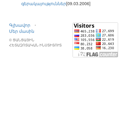
գերակայություններ
[09.03.2006]
Գլխավոր
⋅
Մեր մասին
© ՑԱՆՑԱՅԻՆ
ՀԵՏԱԶՈՏԱԿԱՆ ԻՆՍՏԻՏՈՒՏ