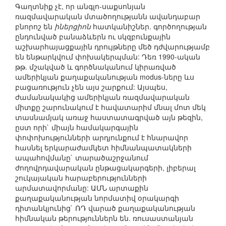
Գաղտնիք չէ, որ անգլո-սաքսոնյան
ռազմավարական մտածողությանն ավանդաբար
բնորոշ են
իներցիոն
հատկանիշներ. գործողության
ընդունված բանաձևերն ու սկզբունքային
աշխարհայացքային դրույթները մեծ դժվարությամբ
են ենթարկվում փոխակերպման: Դեռ 1990-ական
թթ. մշակված և գործնականում կիրառված
ամերիկյան քաղաքականության modus-ները ևս
բացառություն չեն այս շարքում: Այսպես,
ժամանակակից ամերիկյան ռազմավարական
միտքը շարունակում է հավատարիմ մնալ մոտ մեկ
տասնամյակ առաջ հաստատագրված այն թեզին,
ըստ որի` միայն համակարգային
փոփոխությունների արդյունքում է հնարավոր
հասնել երկարաժամկետ հիմնանպատակների
ապահովմանը` տարածաշրջանում
ժողովրդավարական ընթացակարգերի, լիբերալ
շուկայական հարաբերությունների
արմատավորմանը: ԱՄՆ արտաքին
քաղաքականության նորմատիվ օրակարգի
դիտանկյունից` ՌԴ վարած քաղաքականության
հիմնական թերություններն են. ռուսաստանյան