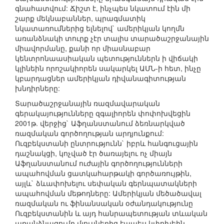
գնահատվում: Ճիշտ է, ինչպես նկատում էին մի
շարք մեկնաբաններ, պրագմատիկ
նկատառումներից ելնելով` ամերիկյան կողմն
առանձնակի տուրք չէր տալիս տարածաշրջանային
միավորմանը, քանի որ միասնաբար
կենտրոնաասիական պետություններն ի վիճակի
կլինեին որոշակիորեն սակարկել ԱՄՆ-ի հետ, ինչը
կբարդացներ ամերիկյան դիվանագիտության
խնդիրները:
Տարածաշրջանային ռազմավարական
գերակայությունները զգալիորեն փոփոխվեցին
2001թ. վերջից` Աֆղանստանում ձեռնարկված
ռազմական գործողության արդյունքում:
Ուզբեկստանի ընտրությունն` իբրև հանգուցային
դաշնակցի, կոչված էր ծառայելու ոչ միայն
Աֆղանստանում ուժային գործողությունների
ապահովման ցատկահարթակի գործառույթին,
այլև` ձևափոխելու սեփական գերնպատակների
ապահովման մեթոդները: Ամերիկյան մեծածավալ
ռազմական ու ֆինանսական օժանդակությունը
Ուզբեկստանին և այդ հանրապետության տևական
առանձնացումը մյուսներից էապես կփոխեին