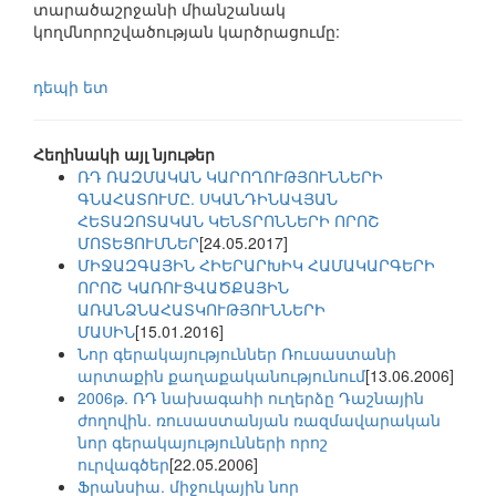
տարածաշրջանի միանշանակ
կողմնորոշվածության կարծրացումը:
դեպի ետ
Հեղինակի այլ նյութեր
ՌԴ ՌԱԶՄԱԿԱՆ ԿԱՐՈՂՈՒԹՅՈՒՆՆԵՐԻ
ԳՆԱՀԱՏՈՒՄԸ. ՍԿԱՆԴԻՆԱՎՅԱՆ
ՀԵՏԱԶՈՏԱԿԱՆ ԿԵՆՏՐՈՆՆԵՐԻ ՈՐՈՇ
ՄՈՏԵՑՈՒՄՆԵՐ
[24.05.2017]
ՄԻՋԱԶԳԱՅԻՆ ՀԻԵՐԱՐԽԻԿ ՀԱՄԱԿԱՐԳԵՐԻ
ՈՐՈՇ ԿԱՌՈՒՑՎԱԾՔԱՅԻՆ
ԱՌԱՆՁՆԱՀԱՏԿՈՒԹՅՈՒՆՆԵՐԻ
ՄԱՍԻՆ
[15.01.2016]
Նոր գերակայություններ Ռուսաստանի
արտաքին քաղաքականությունում
[13.06.2006]
2006թ. ՌԴ նախագահի ուղերձը Դաշնային
ժողովին. ռուսաստանյան ռազմավարական
նոր գերակայությունների որոշ
ուրվագծեր
[22.05.2006]
Ֆրանսիա. միջուկային նոր