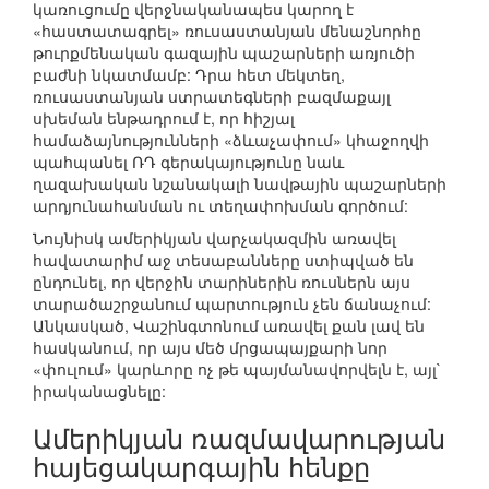
կառուցումը վերջնականապես կարող է
«հաստատագրել» ռուսաստանյան մենաշնորհը
թուրքմենական գազային պաշարների առյուծի
բաժնի նկատմամբ: Դրա հետ մեկտեղ,
ռուսաստանյան ստրատեգների բազմաքայլ
սխեման ենթադրում է, որ հիշյալ
համաձայնությունների «ձևաչափում» կհաջողվի
պահպանել ՌԴ գերակայությունը նաև
ղազախական նշանակալի նավթային պաշարների
արդյունահանման ու տեղափոխման գործում:
Նույնիսկ ամերիկյան վարչակազմին առավել
հավատարիմ աջ տեսաբանները ստիպված են
ընդունել, որ վերջին տարիներին ռուսներն այս
տարածաշրջանում պարտություն չեն ճանաչում:
Անկասկած, Վաշինգտոնում առավել քան լավ են
հասկանում, որ այս մեծ մրցապայքարի նոր
«փուլում» կարևորը ոչ թե պայմանավորվելն է, այլ`
իրականացնելը:
Ամերիկյան ռազմավարության
հայեցակարգային հենքը