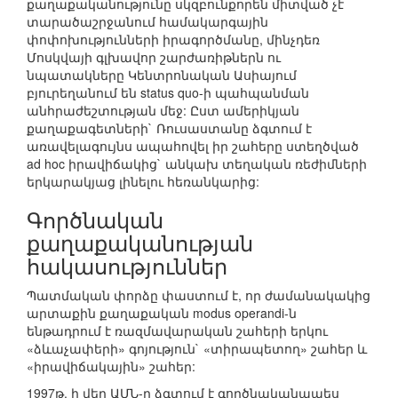
քաղաքականությունը սկզբունքորեն միտված չէ
տարածաշրջանում համակարգային
փոփոխությունների իրագործմանը, մինչդեռ
Մոսկվայի գլխավոր շարժառիթներն ու
նպատակները Կենտրոնական Ասիայում
բյուրեղանում են status quo-ի պահպանման
անհրաժեշտության մեջ: Ըստ ամերիկյան
քաղաքագետների` Ռուսաստանը ձգտում է
առավելագույնս ապահովել իր շահերը ստեղծված
ad hoc իրավիճակից` անկախ տեղական ռեժիմների
երկարակյաց լինելու հեռանկարից:
Գործնական
քաղաքականության
հակասություններ
Պատմական փորձը փաստում է, որ ժամանակակից
արտաքին քաղաքական modus operandi-ն
ենթադրում է ռազմավարական շահերի երկու
«ձևաչափերի» գոյություն` «տիրապետող» շահեր և
«իրավիճակային» շահեր:
1997թ. ի վեր ԱՄՆ-ը ձգտում է գործնականապես