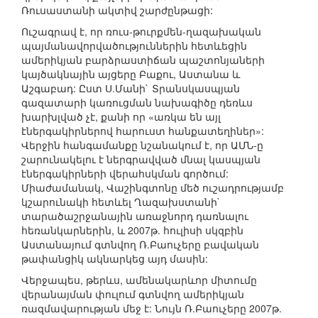
Ռուսաստանի ակտիվ շարժընթացի:
Ուշագրավ է, որ ռուս-թուրքմեն-ղազախական
պայմանավորվածություններին հետևեցին
ամերիկյան բարձրաստիճան պաշտոնյաների
կայծակնային այցերը Բաքու, Աստանա և
Աշգաբադ: Ըստ Ս.Մանի` Տրանսկասպյան
գազատարի կառուցման նախագիծը դեռևս
խարխլված չէ, քանի որ «առկա են այլ
էներգակիրներով հարուստ հանքատեղիներ»:
Վերջին հանգամանքը նշանակում է, որ ԱՄՆ-ը
շարունակելու է ներգրավված մնալ կասպյան
էներգակիրների վերահսկման գործում:
Միաժամանակ, Վաշինգտոնը մեծ ուշադրությամբ
կշարունակի հետևել Ղազախստանի`
տարածաշրջանային առաջնորդ դառնալու
հեռանկարներին, և 2007թ. հուլիսի սկզբին
Աստանայում գտնվող Ռ.Բաուչերը բավական
թափանցիկ ակնարկեց այդ մասին:
Վերջապես, թերևս, ամենակարևոր միտումը
վերանայման փուլում գտնվող ամերիկյան
ռազմավարության մեջ է: Նույն Ռ.Բաուչերը 2007թ.