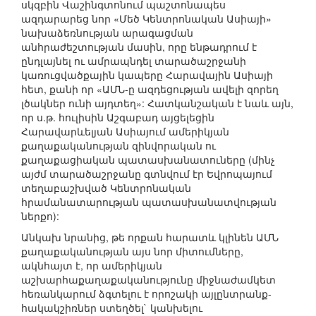
սկզբին Վաշինգտոնում պաշտոնապես
ազդարարեց նոր «Մեծ Կենտրոնական Ասիայի»
նախաձեռնության արագացման
անհրաժեշտության մասին, որը ենթադրում է
ընդլայնել ու ամրապնդել տարածաշրջանի
կառուցվածքային կապերը Հարավային Ասիայի
հետ, քանի որ «ԱՄՆ-ը ազդեցության ավելի զորեղ
լծակներ ունի այդտեղ»: Հատկանշական է նաև այն,
որ ս.թ. հուլիսին Աշգաբադ այցելեցին
Հարավարևելյան Ասիայում ամերիկյան
քաղաքականության զինվորական ու
քաղաքացիական պատասխանատուները (մինչ
այժմ տարածաշրջանը գտնվում էր Եվրոպայում
տեղաբաշխված Կենտրոնական
հրամանատարության պատասխանատվության
ներքո):
Անկախ նրանից, թե որքան հարատև կլինեն ԱՄՆ
քաղաքականության այս նոր միտումները,
ակնհայտ է, որ ամերիկյան
աշխարհաքաղաքականությունը միջնաժամկետ
հեռանկարում ձգտելու է որոշակի այլընտրանք-
հակակշիռներ ստեղծել` կանխելու