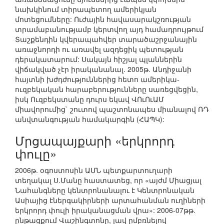
նախկինում տիրապետող ամերիկյան
մոտեցումները: Ուժային հավասարակշռության
տրամաբանությամբ կերտվող այդ համադրույթում
Տաշքենդին կվերապահվեր տարածաշրջանային
առաջնորդի ու առավել ազդեցիկ պետության
դերակատարում: Սակայն հիշյալ պլաններին
վիճակված չէր իրականանալ. 2005թ. Անդիջանի
հայտնի խժդժություններից հետո ամերիկա-
ուզբեկական հարաբերությունները սառեցվեցին,
իսկ Ուզբեկստանը դուրս եկավ ՎՈւՈւԱՄ
միավորումից` շուտով պաշտոնապես միանալով ՌԴ
անվտանգության համակարգին (ՀԱՊԿ):
Մրցապայքարի «երկրորդ
փուլը»
2006թ. օգոստոսին ԱՄՆ պետքարտուղարի
տեղակալ Ս.Մանը հաստատեց, որ «այժմ Միացյալ
Նահանգները կենտրոնանալու է Կենտրոնական
Ասիայից էներգակիրների արտահանման ուղիների
երկրորդ փուլի իրականացման վրա»: 2006-07թթ.
ընթացքում Վաշինգտոնը, լավ ըմբռնելով